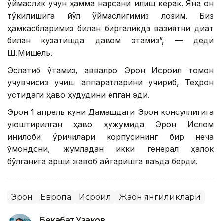
қўймаслик учун ҳамма нарсани қилиш керак. Яна қон
тўкилишига йўл қўймаслигимиз лозим. Биз
ҳамкасбларимиз билан биргаликда вазиятни диққат
билан кузатишда давом этамиз”, — деди
Ш.Мишель.
Эслатиб ўтамиз, аввалроқ Эрон Исроил томон
учувчисиз учиш аппаратларини учириб, Теҳрон
устидаги ҳаво ҳудудини ёпган эди.
Эрон 1 апрель куни Дамашқдаги Эрон консуллигига
уюштирилган ҳаво ҳужумида Эрон Ислом
инқилоби қўриқчилари корпусининг бир неча
қўмондони, жумладан икки генерал ҳалок
бўлганига қарши жавоб қайтаришга ваъда берди.
Эрон
Европа
Исроил
Жаҳон янгиликлари
Бекабат Узаков