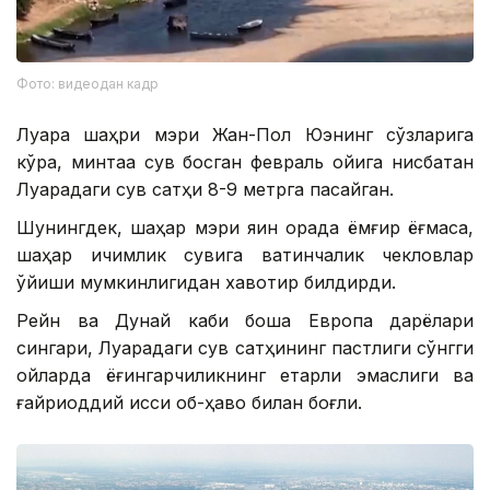
Фото: видеодан кадр
Луара шаҳри мэри Жан-Пол Юэнинг сўзларига
кўра, минтақа сув босган февраль ойига нисбатан
Луарадаги сув сатҳи 8-9 метрга пасайган.
Шунингдек, шаҳар мэри яқин орада ёмғир ёғмаса,
шаҳар ичимлик сувига вақтинчалик чекловлар
қўйиши мумкинлигидан хавотир билдирди.
Рейн ва Дунай каби бошқа Европа дарёлари
сингари, Луарадаги сув сатҳининг пастлиги сўнгги
ойларда ёғингарчиликнинг етарли эмаслиги ва
ғайриоддий иссиқ об-ҳаво билан боғлиқ.