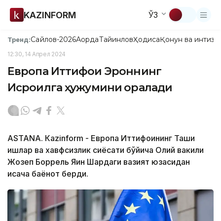
KAZINFORM
ЎЗ
Сайлов-2026
Ақорда
Тайинлов
Ҳодиса
Қонун ва интизо
Тренд:
12:30, 14 Апрел 2024
Европа Иттифоқи Эроннинг
Исроилга ҳужумини қоралади
ASTANA. Кazinform - Европа Иттифоқининг Ташқи
ишлар ва хавфсизлик сиёсати бўйича Олий вакили
Жозеп Боррель Яқин Шарқдаги вазият юзасидан
қисқача баёнот берди.