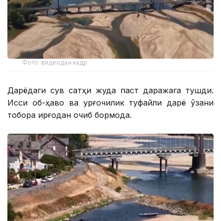
Фото: видеодан кадр
Дарёдаги сув сатҳи жуда паст даражага тушди.
Иссиқ об-ҳаво ва қурғоқчилик туфайли дарё ўзани
тобора қирғоқдан қочиб бормоқда.