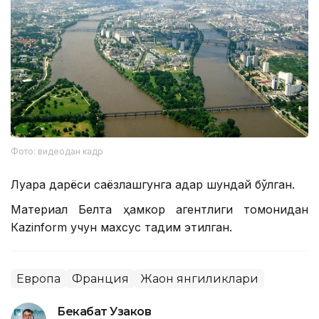
Фото: видеодан кадр
Луара дарёси саёзлашгунга қадар шундай бўлган.
Материал Белта ҳамкор агентлиги томонидан
Кazinform учун махсус тақдим этилган.
Европа
Франция
Жаҳон янгиликлари
Бекабат Узаков