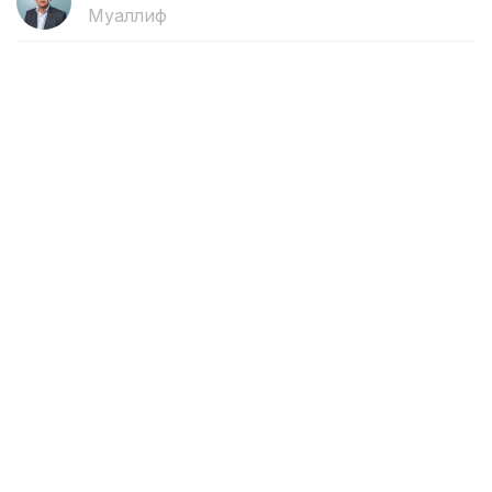
Муаллиф
18:10, 10 Август 2026
Персеид метеор ёмғири 13 август
куни энг юқори чўққисига чиқади
ASTANА. Кazinform – Персеид метеор ёмғири 13
август куни энг юқори чўққисига чиқади, осмонда оқ
метеорлар кўринади, деб хабар беради ТАСС.