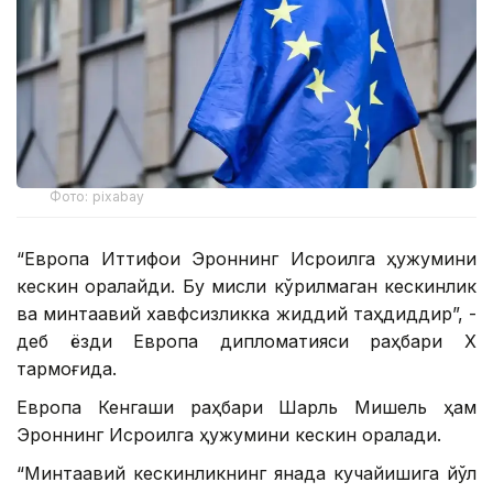
Фото: pixabay
“Европа Иттифоқи Эроннинг Исроилга ҳужумини
кескин қоралайди. Бу мисли кўрилмаган кескинлик
ва минтақавий хавфсизликка жиддий таҳдиддир”, -
деб ёзди Европа дипломатияси раҳбари Х
тармоғида.
Европа Кенгаши раҳбари Шарль Мишель ҳам
Эроннинг Исроилга ҳужумини кескин қоралади.
“Минтақавий кескинликнинг янада кучайишига йўл