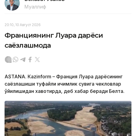
Муаллиф
20:10, 10 Август 2026
Франциянинг Луара дарёси
саёзлашмоқда
ASTANА. Кazinform – Франция Луара дарёсининг
саёзлашиши туфайли ичимлик сувига чекловлар
қўйилишидан хавотирда, деб хабар беради Белта.