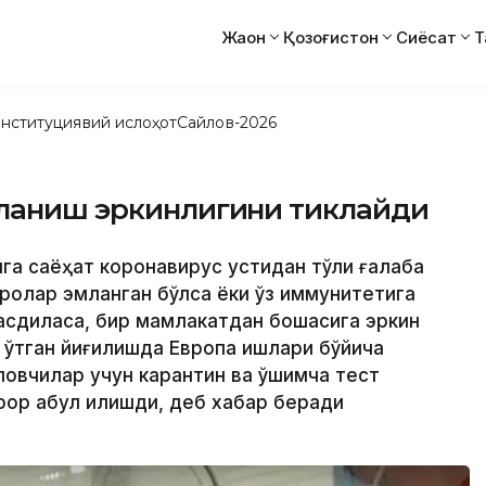
Жаҳон
Қозоғистон
Сиёсат
Т
нституциявий ислоҳот
Сайлов-2026
тланиш эркинлигини тиклайди
ига саёҳат коронавирус устидан тўлиқ ғалаба
уқаролар эмланган бўлса ёки ўз иммунитетига
асдиқласа, бир мамлакатдан бошқасига эркин
 ўтган йиғилишда Европа ишлари бўйича
овчилар учун карантин ва қўшимча тест
рор қабул қилишди, деб хабар беради