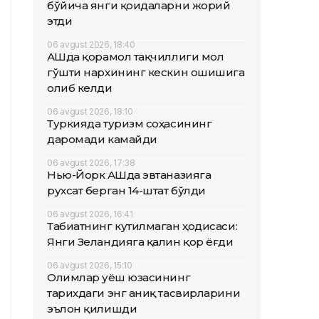
бўйича янги қоидаларни жорий
этди
06 avgust 2026, 18:40
АҚШда қорамол тақчиллиги мол
гўшти нархининг кескин ошишига
олиб келди
06 avgust 2026, 18:10
Туркияда туризм соҳасининг
даромади камайди
06 avgust 2026, 17:38
Нью-Йорк АҚШда эвтаназияга
рухсат берган 14-штат бўлди
06 avgust 2026, 16:41
Табиатнинг кутилмаган ҳодисаси:
Янги Зеландияга қалин қор ёғди
06 avgust 2026, 15:10
Олимлар Қуёш юзасининг
тарихдаги энг аниқ тасвирларини
эълон қилишди