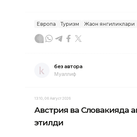
Европа
Туризм
Жаҳон янгиликлари
без автора
Муаллиф
13:10, 06 Август 2026
Австрия ва Словакияда ан
этилди