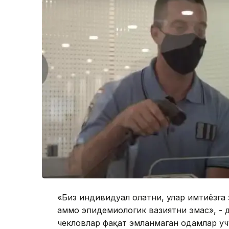
«Биз индивидуал ҳолатни, улар имтиёзга 
аммо эпидемиологик вазиятни эмас», - 
чекловлар фақат эмланмаган одамлар уч