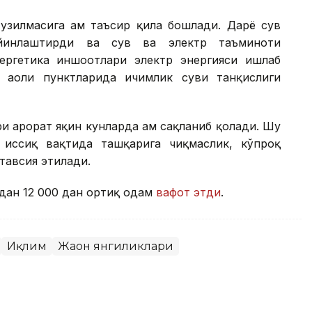
узилмасига ҳам таъсир қила бошлади. Дарё сув
ийинлаштирди ва сув ва электр таъминоти
нергетика иншоотлари электр энергияси ишлаб
аҳоли пунктларида ичимлик суви танқислиги
 ҳарорат яқин кунларда ҳам сақланиб қолади. Шу
г иссиқ вақтида ташқарига чиқмаслик, кўпроқ
 тавсия этилади.
дан 12 000 дан ортиқ одам
вафот этди
.
Иқлим
Жаҳон янгиликлари