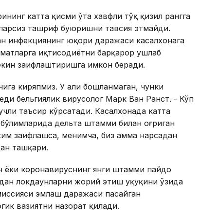
ининг катта қисми ўта хавфли тўқ қизил рангга
зларсиз ташриф буюришни тавсия этмайди.
ан инфекциянинг юқори даражаси касалхонага
уматларга иқтисодиётни барқарор ушлаб
екин заифлаштиришга имкон беради.
ига киряпмиз. У ҳали бошланмаган, чунки
 деди бельгиялик вирусолог Марк Ван Ранст. - Кўп
учли таъсир кўрсатади. Касалхонада катта
 бўлимларида дельта штамми билан оғриган
осим заифлашса, менимча, биз ҳамма нарсадан
дан ташқари.
н ёки коронавируснинг янги штамми пайдо
дан локдаунларни жорий этиш ҳуқуқини ўзида
миссияси эмлаш даражаси пасайган
ик вазиятни назорат қилади.