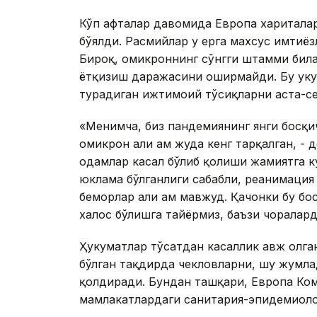
Кўп ҳафталар давомида Европа хариталар
бўялди. Расмийлар у ерга махсус имтиё
Бироқ, омикроннинг сўнгги штамми бил
ётқизиш даражасини оширмайди. Бу ҳук
турадиган ижтимоий тўсиқларни аста-с
«Менимча, биз пандемиянинг янги босқич
омикрон ҳали ҳам жуда кенг тарқалган, -
одамлар касал бўлиб қолиши жамиятга к
юклама бўлганлиги сабабли, реанимация
беморлар ҳали ҳам мавжуд. Қачонки бу б
халос бўлишга тайёрмиз, баъзи чоралар
Ҳукуматлар тўсатдан касаллик авж олга
бўлган тақдирда чекловларни, шу жумла
қолдиради. Бундан ташқари, Европа Ко
мамлакатлардаги санитария-эпидемиолог