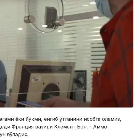
эгами ёки йўқми, енгиб ўтганини ҳисобга оламиз,
деди Франция вазири Клемент Бон. - Аммо
ун бўлади«.