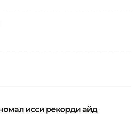
омал иссиқ рекорди қайд