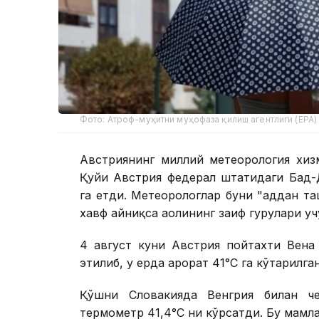
Фото: Атроф-муҳитни муҳофаза қилиш агентлиги (EPA)
Австриянинг миллий метеорология хизм
Қуйи Австрия федерал штатидаги Бад-Д
га етди. Метеорологлар буни "ҳаддан т
хавф айниқса аҳолининг заиф гуруҳлари у
4 август куни Австрия пойтахти Вена
этилиб, у ерда ҳарорат 41°С га кўтарилга
Қўшни Словакияда Венгрия билан че
термометр 41,4°С ни кўрсатди. Бу мамл