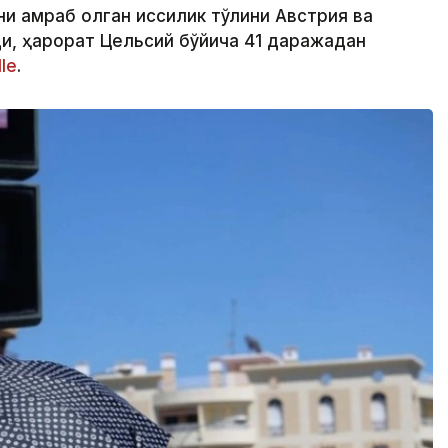
и қамраб олган иссиқлик тўлқини Австрия ва
и, ҳарорат Цельсий бўйича 41 даражадан
le
.