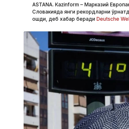
ASTANА. Кazinform – Марказий Европан
Словакияда янги рекордларни ўрнатд
ошди, деб хабар беради
Deutsche Wel