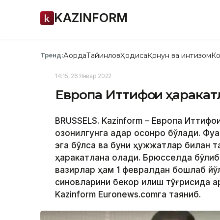
KAZINFORM
Ақорда
Тайинлов
Ҳодиса
Қонун ва интизом
Ко
Тренд:
14:15, 26 Январ 2022
Европа Иттифоқи ҳарака
BRUSSELS. Kazinform – Европа Иттифоқ
қозонилгунга қадар осонроқ бўлади. Ф
эга бўлса ва буни ҳужжатлар билан т
ҳаракатлана олади. Брюсселда бўлиб
вазирлар ҳам 1 февралдан бошлаб йўл
синовларини бекор қилиш тўғрисида қа
Kazinform Euronews.cоmга таяниб.