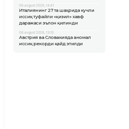
06 avgust 2026, 14:41
Италиянинг 27 та шаҳрида кучли
иссиқ туфайли «қизил» хавф
даражаси эълон қилинди
06 avgust 2026, 13:10
Австрия ва Словакияда аномал
иссиқ рекорди қайд этилди