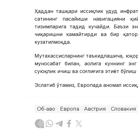
Ҳаддан ташқари иссиқлик ҳудуд инфрат
сатҳининг пасайиши навигацияни қ
тизимларига таҳдид кучайди. Баъзи э
чиқаришни камайтирди ва бир қатор 
кузатилмоқда.
Мутахассисларнинг таъкидлашича, юқори
муносабат билан, аҳолига куннинг эн
суюқлик ичиш ва соғлиғига эҳтиёт бўлиш
Эслатиб ўтамиз, Европада аномал иссиқ
Об-ҳаво
Европа
Австрия
Словакия