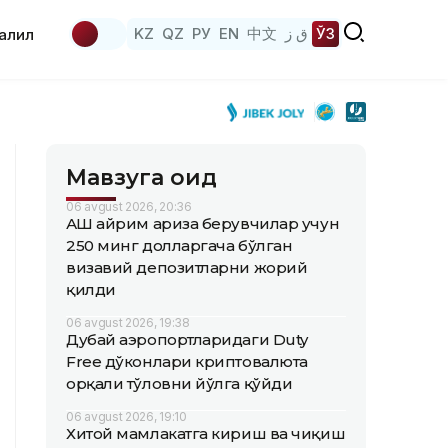
KZ
QZ
РУ
EN
中文
ق ز
ЎЗ
аҳлил
Мавзуга оид
06 avgust 2026, 20:36
АҚШ айрим ариза берувчилар учун
250 минг долларгача бўлган
визавий депозитларни жорий
қилди
06 avgust 2026, 19:38
Дубай аэропортларидаги Duty
Free дўконлари криптовалюта
орқали тўловни йўлга қўйди
06 avgust 2026, 19:10
Хитой мамлакатга кириш ва чиқиш