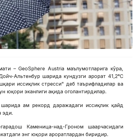
ати – GeoSphere Austria маълумотларига кўра,
ойч-Альтенбур шаҳрида кундузги ҳарорат 41,2°С
ашқари иссиқлик стресси" деб таърифладилар ва
чун юқори эканлиги ҳақида огоҳлантирдилар.
 шаҳрида ҳам рекорд даражадаги иссиқлик қайд
н эди.
гарадош Каменица-над-Гроном шаҳарчасидаги
акатдаги энг юқори ҳароратлардан биридир.