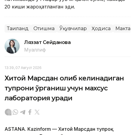
20 киши жароҳатланган эди.
Таиланд
Отишма
Ўқувчилар
Ҳодиса
Мактаб
Ляззат Сейданова
Муаллиф
13:39, 07 Август 2026
Хитой Марсдан олиб келинадиган
тупроқни ўрганиш учун махсус
лаборатория қуради
ASTANA. Kazinform — Хитой Марсдан тупроқ