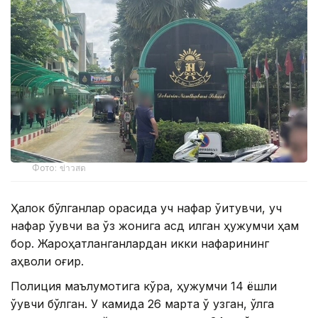
Фото: ข่าวสด
Ҳалок бўлганлар орасида уч нафар ўқитувчи, уч
нафар ўқувчи ва ўз жонига қасд қилган ҳужумчи ҳам
бор. Жароҳатланганлардан икки нафарининг
аҳволи оғир.
Полиция маълумотига кўра, ҳужумчи 14 ёшли
ўқувчи бўлган. У камида 26 марта ўқ узган, қўлга