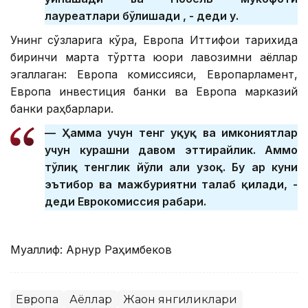
лауреатлари бўлишади , - деди у.
Унинг сўзларига кўра, Европа Иттифоқи тарихида
биринчи марта тўртта юқори лавозимни аёллар
эгаллаган: Европа комиссияси, Европарламент,
Европа инвестиция банки ва Европа марказий
банки раҳбарлари.
— Ҳамма учун тенг ҳуқуқ ва имкониятлар
учун курашни давом эттирайлик. Аммо
тўлиқ тенглик йўли ҳали узоқ. Бу ҳар куни
эътибор ва мажбуриятни талаб қилади, -
деди Еврокомиссия раҳбари.
Муаллиф: Арнур Раҳимбеков
Европа
Аёллар
Жаҳон янгиликлари