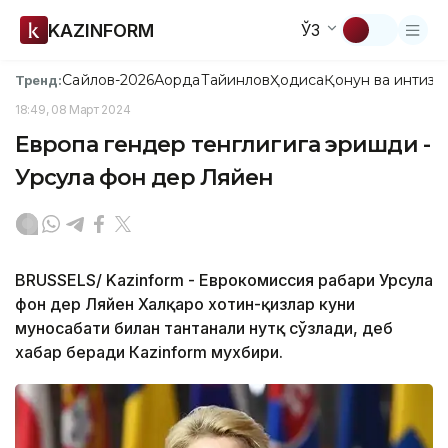
KAZINFORM
ЎЗ
Сайлов-2026
Ақорда
Тайинлов
Ҳодиса
Қонун ва интизо
Тренд:
18:49, 08 Март 2024
Европа гендер тенглигига эришди -
Урсула фон дер Ляйен
BRUSSELS/ Kazinform - Еврокомиссия раҳбари Урсула
фон дер Ляйен Халқаро хотин-қизлар куни
муносабати билан тантанали нутқ сўзлади, деб
хабар беради Кazinform мухбири.