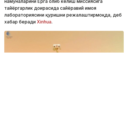
намуналарини Ерга олиб келиш миссиясига
тайёргарлик доирасида сайёравий ҳимоя
лабораториясини қуришни режалаштирмоқда, деб
хабар беради
Xinhua
.
Фото: Xinhua
Иншоот Аньхой вилоятининг Хэфэй шаҳрида
жойлашган Чуқур коинотни тадқиқ этиш илмий-