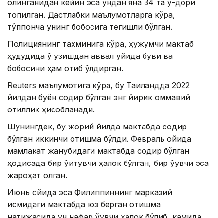
олинганидан кейин эса ундан яна 34 та ўқ-дори
топилган. Дастлабки маълумотларга кўра,
тўппонча унинг бобосига тегишли бўлган.
Полициянинг тахминига кўра, ҳужумчи мактаб
ҳудудида ўқ узишдан аввал уйида буви ва
бобосини ҳам отиб ўлдирган.
Reuters маълумотига кўра, бу Таиландда 2022
йилдан буён содир бўлган энг йирик оммавий
қотиллик ҳисобланади.
Шунингдек, бу жорий йилда мактабда содир
бўлган иккинчи отишма бўлди. Февраль ойида
мамлакат жанубидаги мактабда содир бўлган
ҳодисада бир ўқитувчи ҳалок бўлган, бир ўқувчи эса
жароҳат олган.
Июнь ойида эса Филиппиннинг марказий
қисмидаги мактабда юз берган отишма
натижасида уч нафар ўқувчи ҳалок бўлиб, камида