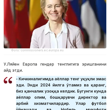
Фото: commissioners.ec.europa.eu
У.Ляйен Европа гендер тенглигига эришганини
қайд этди.
- Кичкиналигимда аёллар тенг ҳуқуқли эмас
эди. Энди 2024 йилга ўтамиз ва қаранг,
биз қанчалик узоққа келдик. Бугунги кунда
аёллар олим, бошқарувчи директор ва
ҳарбий хизматчилардир. Улар футбол
ўйнашади ва Нобель мукофоти