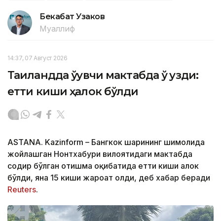
Бекабат Узаков
Муаллиф
14:37, 07 Август 2026
Таиландда ўқувчи мактабда ўқ узди:
етти киши ҳалок бўлди
ASTANA. Kazinform – Бангкок шаҳрининг шимолида
жойлашган Нонтхабури вилоятидаги мактабда
содир бўлган отишма оқибатида етти киши ҳалок
бўлди, яна 15 киши жароҳат олди, деб хабар беради
Reuters
.