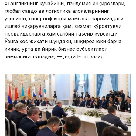
«Тангликнинг кучайиши, пандемия инқирозлари,
глобал савдо ва логистика алоқаларининг
узилиши, гиперинфляция мамлакатларимиздаги
ишлаб чиқарувчиларга ҳам, хизмат кўрсатувчи
провайдерларга ҳам салбий таъсир кўрсатди.
Ўзига хос жиҳати шундаки, инқироз юки барча
кичик, ўрта ва йирик бизнес субъектлари
зиммасига тушади», — деди Бош вазир.