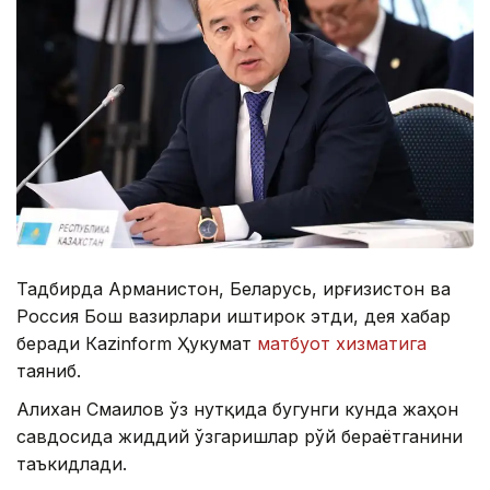
Тадбирда Арманистон, Беларусь, Қирғизистон ва
Россия Бош вазирлари иштирок этди, дея хабар
беради Кazinform Ҳукумат
матбуот хизматига
таяниб.
Алихан Смаилов ўз нутқида бугунги кунда жаҳон
савдосида жиддий ўзгаришлар рўй бераётганини
таъкидлади.