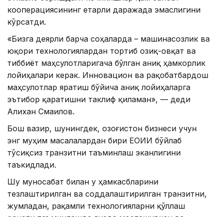
кооперациясининг етарли даражада эмаслигини
кўрсатди.
«Бизга деярли барча соҳаларда – машинасозлик ва
юқори технологиялардан тортиб озиқ-овқат ва
тиббиёт маҳсулотларигача бўлган аниқ ҳамкорлик
лойиҳалари керак. Инновацион ва рақобатбардош
маҳсулотлар яратиш бўйича аниқ лойиҳаларга
эътибор қаратишни таклиф қиламан», — деди
Алихан Смаилов.
Бош вазир, шунингдек, Қозоғистон бизнеси учун
энг муҳим масалалардан бири ЕОИИ бўйлаб
тўсиқсиз транзитни таъминлаш эканлигини
таъкидлади.
Шу муносабат билан у ҳамкасбларини
тезлаштирилган ва соддалаштирилган транзитни,
жумладан, рақамли технологияларни қўллаш