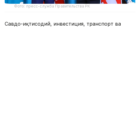
Фото: пресс-служба Правительства РК
Савдо-иқтисодий, инвестиция, транспорт ва
логистика, энергетика соҳасидаги ҳамкорлик,
шунингдек, рақамлаштириш соҳасидаги ўзаро
алоқалар масалалари муҳокама қилинди.
Қозоғистон Президенти Қасим-Жомарт Тоқаев ва
Грузия Бош вазири Ираклий Кобахидзе ўртасида
эришилган келишувларни амалга оширишга
эътибор қаратилди.