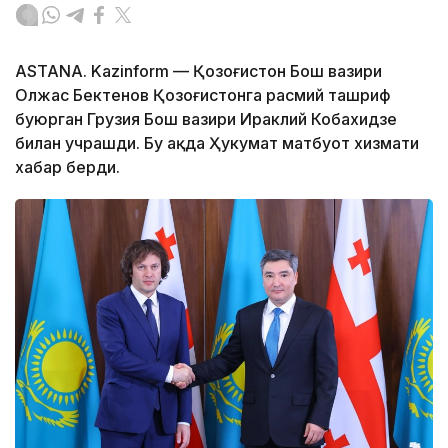
ASTANA. Kazinform — Қозоғистон Бош вазири
Олжас Бектенов Қозоғистонга расмий ташриф
буюрган Грузия Бош вазири Ираклий Кобахидзе
билан учрашди. Бу ҳақда Ҳукумат матбуот хизмати
хабар берди.