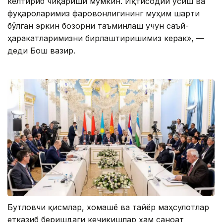
келтириб чиқариши мумкин. Иқтисодий ўсиш ва
фуқароларимиз фаровонлигининг муҳим шарти
бўлган эркин бозорни таъминлаш учун саъй-
ҳаракатларимизни бирлаштиришимиз керак», —
деди Бош вазир.
Бутловчи қисмлар, хомашё ва тайёр маҳсулотлар
етказиб беришдаги кечикишлар ҳам саноат