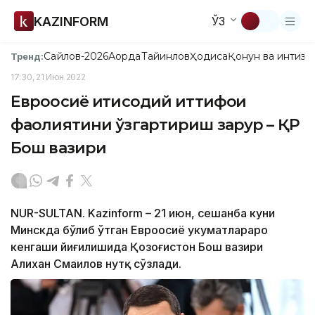
KAZINFORM
ЎЗ
Сайлов-2026
Ақорда
Тайинлов
Ҳодиса
Қонун ва интизо
Тренд:
17:30, 21 Июн 2022
Евроосиё иқтисодий иттифоқи
фаолиятини ўзгартириш зарур – ҚР
Бош вазири
NUR-SULTAN. Kazinform – 21 июн, сешанба куни
Минскда бўлиб ўтган Евроосиё ҳукуматлараро
кенгаши йиғилишида Қозоғистон Бош вазири
Алихан Смаилов нутқ сўзлади.