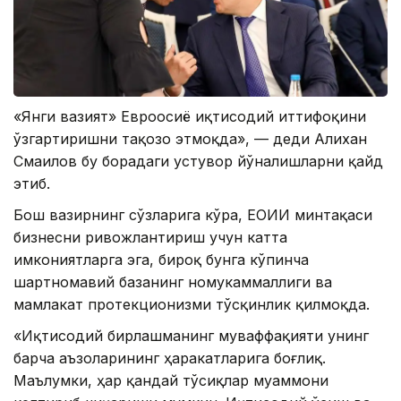
«Янги вазият» Евроосиё иқтисодий иттифоқини
ўзгартиришни тақозо этмоқда», — деди Алихан
Смаилов бу борадаги устувор йўналишларни қайд
этиб.
Бош вазирнинг сўзларига кўра, ЕОИИ минтақаси
бизнесни ривожлантириш учун катта
имкониятларга эга, бироқ бунга кўпинча
шартномавий базанинг номукаммаллиги ва
мамлакат протекционизми тўсқинлик қилмоқда.
«Иқтисодий бирлашманинг муваффақияти унинг
барча аъзоларининг ҳаракатларига боғлиқ.
Маълумки, ҳар қандай тўсиқлар муаммони