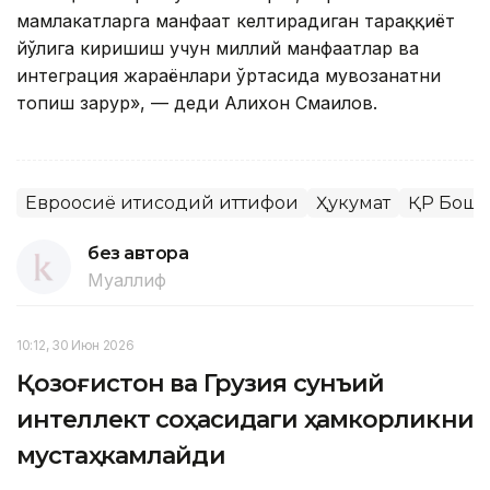
мамлакатларга манфаат келтирадиган тараққиёт
йўлига киришиш учун миллий манфаатлар ва
интеграция жараёнлари ўртасида мувозанатни
топиш зарур», — деди Алихон Смаилов.
Евроосиё иқтисодий иттифоқи
Ҳукумат
ҚР Бош 
без автора
Муаллиф
10:12, 30 Июн 2026
Қозоғистон ва Грузия сунъий
интеллект соҳасидаги ҳамкорликни
мустаҳкамлайди