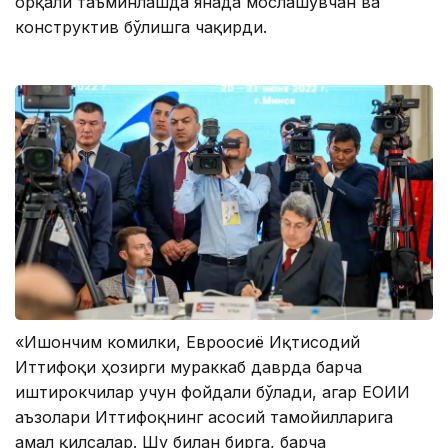
орқали таъминлашда янада мослашувчан ва
конструктив бўлишга чақирди.
«Ишончим комилки, Евроосиё Иқтисодий
Иттифоқи ҳозирги мураккаб даврда барча
иштирокчилар учун фойдали бўлади, агар ЕОИИ
аъзолари Иттифоқнинг асосий тамойилларига
амал қилсалар. Шу билан бирга, барча