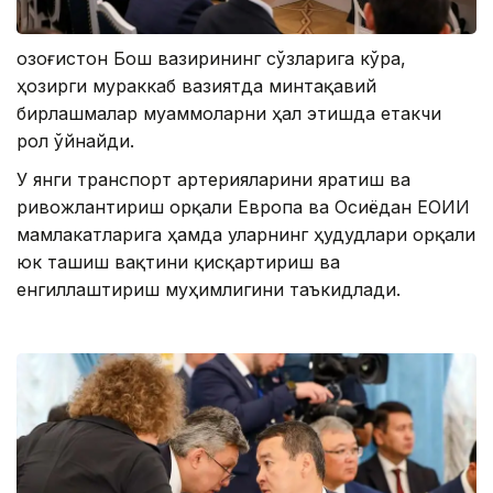
Қозоғистон Бош вазирининг сўзларига кўра,
ҳозирги мураккаб вазиятда минтақавий
бирлашмалар муаммоларни ҳал этишда етакчи
рол ўйнайди.
У янги транспорт артерияларини яратиш ва
ривожлантириш орқали Европа ва Осиёдан ЕОИИ
мамлакатларига ҳамда уларнинг ҳудудлари орқали
юк ташиш вақтини қисқартириш ва
енгиллаштириш муҳимлигини таъкидлади.