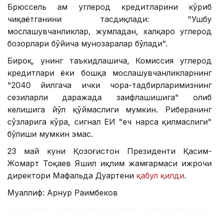
Брюссель ҳам углерод кредитларини кўриб
чиқаётганини тасдиқлади: "Ушбу
мослашувчанликлар, жумладан, халқаро углерод
бозорлари бўйича мунозаралар бўлади".
Бироқ, унинг таъкидлашича, Комиссия углерод
кредитлари ёки бошқа мослашувчанликларнинг
"2040 йилгача ички чора-тадбирларимизнинг
сезиларли даражада заифлашишига" олиб
келишига йўл қўймаслиги мумкин. Риберанинг
сўзларига кўра, сигнал ЕИ "ҳеч нарса қилмаслиги"
бўлиши мумкин эмас.
23 май куни Қозоғистон Президенти Қасим-
Жомарт Тоқаев Яшил иқлим жамғармаси ижрочи
директори Мафальда Дуартени
қабул қилди
.
Муаллиф: Арнур Раҳимбеков