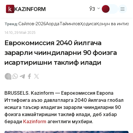
KAZINFORM
ЎЗ
Сайлов-2026
Ақорда
Тайинлов
Ҳодиса
Қонун ва интизо
Тренд:
14:10, 29 Май 2025
Еврокомиссия 2040 йилгача
зарарли чиқиндиларни 90 фоизга
қисқартиришни таклиф қилади
BRUSSELS. Kazinform — Еврокомиссия Европа
Иттифоқига аъзо давлатларга 2040 йилгача глобал
исишга таъсир қиладиган зарарли чиқиндиларни 90
фоизга камайтиришни таклиф қилади, деб хабар
беради
Кazinform
агентлиги мухбири.