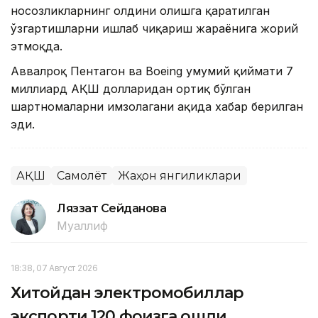
носозликларнинг олдини олишга қаратилган
ўзгартишларни ишлаб чиқариш жараёнига жорий
этмоқда.
Аввалроқ Пентагон ва Boeing умумий қиймати 7
миллиард АҚШ долларидан ортиқ бўлган
шартномаларни имзолагани ҳақида хабар берилган
эди.
АҚШ
Самолёт
Жаҳон янгиликлари
Ляззат Сейданова
Муаллиф
18:38, 07 Август 2026
Хитойдан электромобиллар
экспорти 120 фоизга ошди