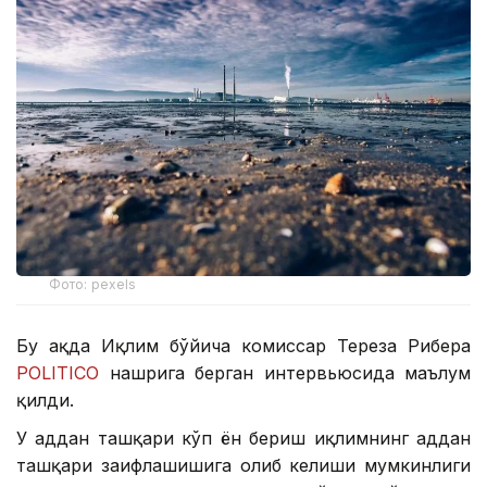
Фото: pexels
Бу ҳақда Иқлим бўйича комиссар Тереза Рибера
POLITICO
нашрига берган интервьюсида маълум
қилди.
У ҳаддан ташқари кўп ён бериш иқлимнинг ҳаддан
ташқари заифлашишига олиб келиши мумкинлиги