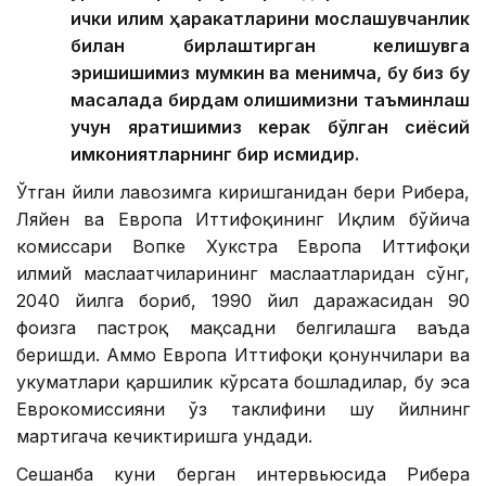
ички иқлим ҳаракатларини мослашувчанлик
билан бирлаштирган келишувга
эришишимиз мумкин ва менимча, бу биз бу
масалада бирдам қолишимизни таъминлаш
учун яратишимиз керак бўлган сиёсий
имкониятларнинг бир қисмидир.
Ўтган йили лавозимга киришганидан бери Рибера,
Ляйен ва Европа Иттифоқининг Иқлим бўйича
комиссари Вопке Хукстра Европа Иттифоқи
илмий маслаҳатчиларининг маслаҳатларидан сўнг,
2040 йилга бориб, 1990 йил даражасидан 90
фоизга пастроқ мақсадни белгилашга ваъда
беришди. Аммо Европа Иттифоқи қонунчилари ва
ҳукуматлари қаршилик кўрсата бошладилар, бу эса
Еврокомиссияни ўз таклифини шу йилнинг
мартигача кечиктиришга ундади.
Сешанба куни берган интервьюсида Рибера