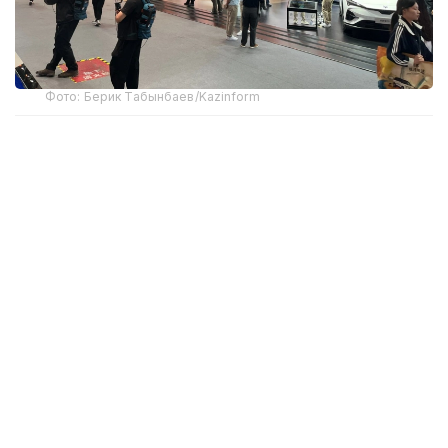
Фото: Берик Табынбаев/Kazinform
Хабарнинг ҳаққонийлигига Хитой Автомобилсозлик
саноати ассоциацияси маълумотлари далолат
беради. 2025 йил якунларига кўра, Хитойдан NEV
экспорти 103,7 фоизга ўсиб, 2,615 миллион
автомобилга етди ва мамлакат ташқи етказиб
беришлари умумий ўсишининг асосий
ҳаракатлантирувчи кучи бўлди.
Хитой автомобиль ишлаб чиқарувчилари экспорт
ҳажмини янада ошириш ва ўз иштирок
географиясини кенгайтиришни режалаштирмоқда.
GAC Group концерни 2026 йилнинг биринчи ярим
йиллигида ўз брендлари остида 121 500 та