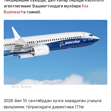
текширишни буюрди, деб хабар беради Kazinform
агентлигининг Вашингтондаги мухбири
Fox
Business
'га таяниб.
Фото: Boeing
2026 йил 10 сентябрдан кучга кирадиган учишга
яроқлилик тўғрисидаги директива (The