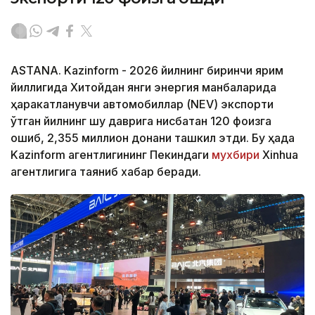
ASTANA. Kazinform - 2026 йилнинг биринчи ярим
йиллигида Хитойдан янги энергия манбаларида
ҳаракатланувчи автомобиллар (NEV) экспорти
ўтган йилнинг шу даврига нисбатан 120 фоизга
ошиб, 2,355 миллион донани ташкил этди. Бу ҳақда
Kazinform агентлигининг Пекиндаги
мухбири
Xinhua
агентлигига таяниб хабар беради.