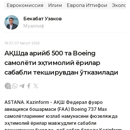
Еврокомиссия
Иқлим
Европа Иттифоқи
Эколог
Бекабат Узаков
Муаллиф
19:37, 07 Август 2026
АҚШда қарийб 500 та Boeing
самолёти эҳтимолий ёриқлар
сабабли текширувдан ўтказилади
ASTANA. Kazinform - АҚШ Федерал фуқаро
авиацияси бошқармаси (FAA) Boeing 737 Max
самолётларининг юзлаб намунасини фюзеляжда
эҳтимолий ёриқлар мавжудлиги сабабли