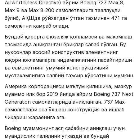
Airworthiness Directive) айрим Boeing 737 Max 8,
Max 9 ва Max 8-200 самолётларига тааллуқли
бўлиб, АҚШда рўйхатдан ўтган тахминан 471 та
самолётни қамраб олади.
Бундай қарорга фюзеляж қопламаси ва маҳкамлаш
тасмасида аниқланган ёриқлар сабаб бўлган. Бу
нуқсонлар асосий конструктив элементнинг
юқори юкламаларга чидамлилигини пасайтириши
ва самолётнинг умумий конструкциявий
мустаҳкамлигига салбий таъсир кўрсатиши мумкин.
Америка корпорацияси маълум қилишича, мазкур
муаммо илк бор 2019 йилда айрим Boeing 737 Next
Generation самолётларида аниқланган. 737 Max
самолётлари эса ўхшаш конструкция ва ишлаб
чиқариш жараёнига эга.
Boeing муаммонинг асл сабабини аниқлаш учун
муҳандислик таҳлилини ўтказди ва бундай