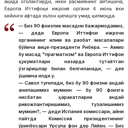
ҳақида огоҳлантирди, икки расмийнинг айтишича,
Европа Иттифоқи ижроия органи 4 июнь ёки
кейинги ҳафтада эълон қилишга умид қилмоқда.
— Биз 90 фоизлик мақсадни бажармоқдамиз,
— деди Европа Иттифоқи ижрочи
органининг иқлим ва рақобат масалалари
бўйича вице-президенти Рибера. — Аммо
бу мақсад "прагматизм" ва Европа Иттифоқи
ҳукуматлари назарда тутаётган
ўзгаришлар билан белгиланади, — дея
қўшимча қилди у.
— Савол туғилади, биз бу 90 фоизни қандай
аниқлашимиз мумкин — бу 90 фоизга
нисбатан ҳаракатларни қандай
ривожлантиришимиз, тузалишимиз
мумкин?, — деди Испания комиссари, айни
пайтда Комиссия президентининг
ўринбосари Урсула фон дер Ляйен. — Биз