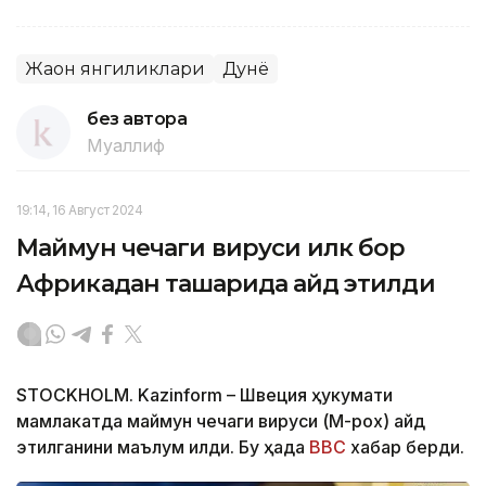
Жаҳон янгиликлари
Дунё
без автора
Муаллиф
19:14, 16 Август 2024
Маймун чечаги вируси илк бор
Африкадан ташқарида қайд этилди
STOCKHOLM. Kazinform – Швеция ҳукумати
мамлакатда маймун чечаги вируси (M-pox) қайд
этилганини маълум қилди. Бу ҳақда
BBC
хабар берди.