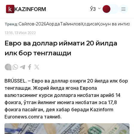
KAZINFORM
ЎЗ
Сайлов-2026
Ақорда
Тайинлов
Ҳодиса
Қонун ва интизо
Тренд:
13:16, 13 Июл 2022
Евро ва доллар қиймати 20 йилда
илк бор тенглашди
BRÚSSEL. – Евро ва доллар охирги 20 йилда илк бор
тенглашди. Жорий йилда ягона Европа
валютасининг курси долларга нисбатан қарийб 14
фоизга, ўтган йилнинг июнига нисбатан эса 17,8
фоизга пасайган, дея хабар беради Kazinform
Еuronews.comга таяниб.