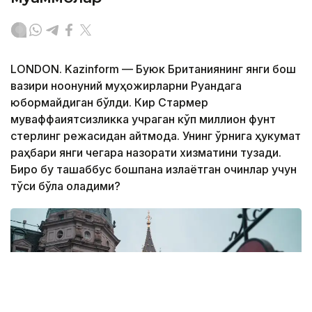
LONDON. Kazinform — Буюк Британиянинг янги бош
вазири ноқонуний муҳожирларни Руандага
юбормайдиган бўлди. Кир Стармер
муваффақиятсизликка учраган кўп миллион фунт
стерлинг режасидан қайтмоқда. Унинг ўрнига ҳукумат
раҳбари янги чегара назорати хизматини тузади.
Бироқ бу ташаббус бошпана излаётган қочқинлар учун
тўсиқ бўла оладими?