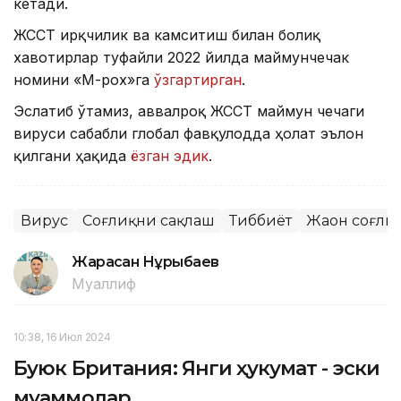
кетади.
ЖССТ ирқчилик ва камситиш билан боғлиқ
хавотирлар туфайли 2022 йилда маймунчечак
номини «М-pox»га
ўзгартирган
.
Эслатиб ўтамиз, аввалроқ ЖССТ маймун чечаги
вируси сабабли глобал фавқулодда ҳолат эълон
қилгани ҳақида
ёзган эдик
.
Вирус
Соғлиқни сақлаш
Тиббиёт
Жаҳон соғли
Жарасқан Нұрыбаев
Муаллиф
10:38, 16 Июл 2024
Буюк Британия: Янги ҳукумат - эски
муаммолар