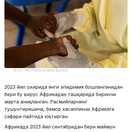
Фото: REUTERS/Arlette Bashizi
2023 йил охирида янги эпидемия бошланганидан
бери бу вирус Африкадан ташқарида биринчи
марта аниқланган. Расмийларнинг
тушунтиришича, бемор касалликни Африкага
сафари пайтида юқтирган.
Африкада 2023 йил сентябридан бери маймун