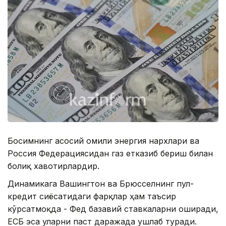
Босимнинг асосий омили энергия нархлари ва
Россия Федерациясидан газ етказиб бериш билан
боғлиқ хавотирлардир.
Динамикага Вашингтон ва Брюсселнинг пул-
кредит сиёсатидаги фарқлар ҳам таъсир
кўрсатмоқда - Фед базавий ставкаларни оширади,
ЕCБ эса уларни паст даражада ушлаб туради.