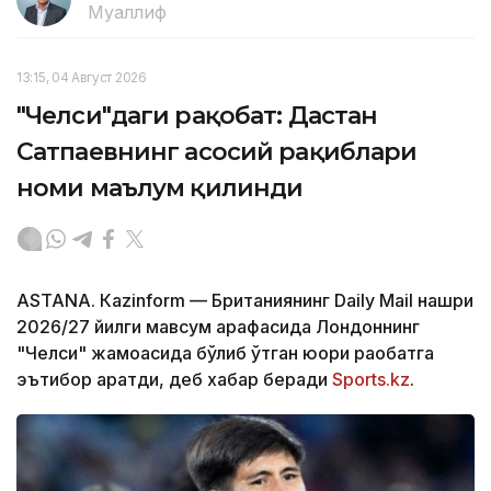
Муаллиф
13:15, 04 Август 2026
"Челси"даги рақобат: Дастан
Сатпаевнинг асосий рақиблари
номи маълум қилинди
ASTANА. Кazinform — Британиянинг Daily Mail нашри
2026/27 йилги мавсум арафасида Лондоннинг
"Челси" жамоасида бўлиб ўтган юқори рақобатга
эътибор қаратди, деб хабар беради
Sports.kz
.