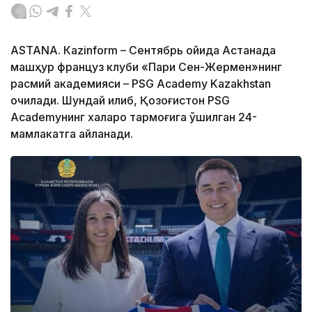
ASTANА. Кazinform – Сентябрь ойида Астанада
машҳур француз клуби «Пари Сен-Жермен»нинг
расмий академияси – PSG Academy Kazakhstan
очилади. Шундай қилиб, Қозоғистон PSG
Academyнинг халқаро тармоғига қўшилган 24-
мамлакатга айланади.