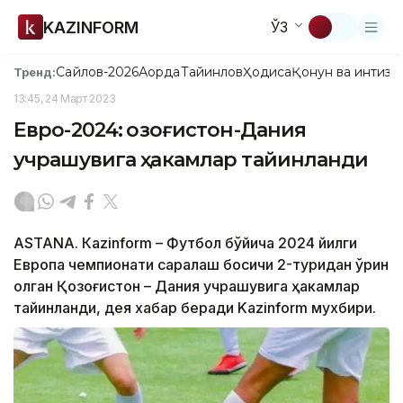
KAZINFORM
ЎЗ
Сайлов-2026
Ақорда
Тайинлов
Ҳодиса
Қонун ва интизо
Тренд:
13:45, 24 Март 2023
Евро-2024: Қозоғистон-Дания
учрашувига ҳакамлар тайинланди
ASTANА. Кazinform – Футбол бўйича 2024 йилги
Европа чемпионати саралаш босқичи 2-туридан ўрин
олган Қозоғистон – Дания учрашувига ҳакамлар
тайинланди, дея хабар беради Kazinform мухбири.