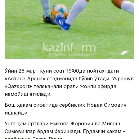
Ўйин 26 март куни соат 19:00да пойтахтдаги
«Астана Арена» стадионида бўлиб ўтади. Учрашув
«Qazsport» телеканали орқали жонли эфирда
намойиш этилади.
Бош ҳакам сифатида сербиялик Новак Симович
ишлайди.
Унга ҳамюртлари Никола Жорович ва Милош
Симовичлар ёрдам беришади. Ёрдамчи ҳакам -