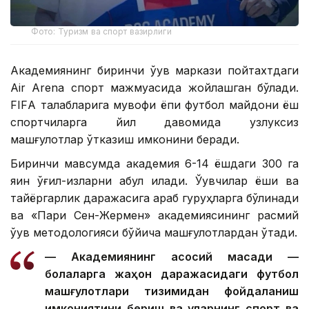
Фото: Туризм ва спорт вазирлиги
Академиянинг биринчи ўқув маркази пойтахтдаги
Air Arena спорт мажмуасида жойлашган бўлади.
FIFА талабларига мувофиқ ёпиқ футбол майдони ёш
спортчиларга йил давомида узлуксиз
машғулотлар ўтказиш имконини беради.
Биринчи мавсумда академия 6-14 ёшдаги 300 га
яқин ўғил-қизларни қабул қилади. Ўқувчилар ёши ва
тайёргарлик даражасига қараб гуруҳларга бўлинади
ва «Пари Сен-Жермен» академиясининг расмий
ўқув методологияси бўйича машғулотлардан ўтади.
— Академиянинг асосий мақсади —
болаларга жаҳон даражасидаги футбол
машғулотлари тизимидан фойдаланиш
имкониятини бериш ва уларнинг спорт ва