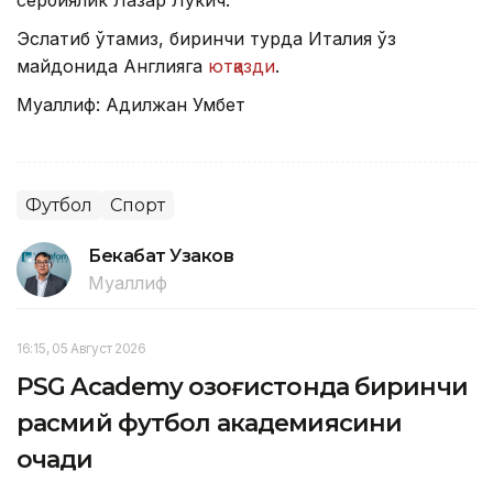
сербиялик Лазар Лукич.
Эслатиб ўтамиз, биринчи турда Италия ўз
майдонида Англияга
ютқазди
.
Муаллиф: Адилжан Умбет
Футбол
Спорт
Бекабат Узаков
Муаллиф
16:15, 05 Август 2026
PSG Academy Қозоғистонда биринчи
расмий футбол академиясини
очади