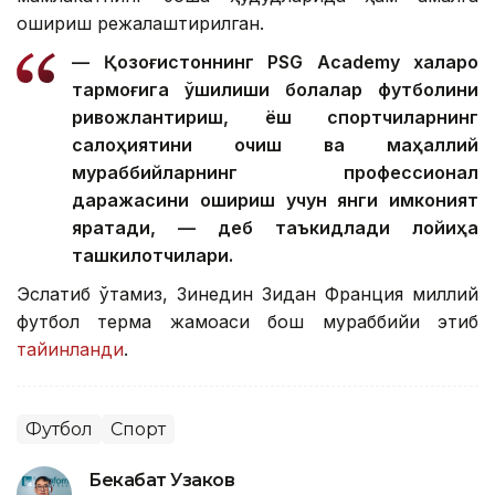
ошириш режалаштирилган.
— Қозоғистоннинг PSG Academy халқаро
тармоғига қўшилиши болалар футболини
ривожлантириш, ёш спортчиларнинг
салоҳиятини очиш ва маҳаллий
мураббийларнинг профессионал
даражасини ошириш учун янги имконият
яратади, — деб таъкидлади лойиҳа
ташкилотчилари.
Эслатиб ўтамиз, Зинедин Зидан Франция миллий
футбол терма жамоаси бош мураббийи этиб
тайинланди
.
Футбол
Спорт
Бекабат Узаков