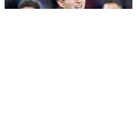
Фото: Sports.kz
Нашр маълумотларига кўра, жамоа бош
мураббийи Хаби Алонсо асосий таркибда 46
нафар футболчига эга. Янги трансферлар туфайли
бу кўрсаткич ҳали ҳам ошиши мумкин.
Британиялик журналистлар шунингдек,
Қозоғистон терма жамоасининг 17 ёшли
ҳужумчиси Дастан Сатпаевга эътибор қаратиб, у
"Челси" ҳужумчиси сифатида асосий таркибда