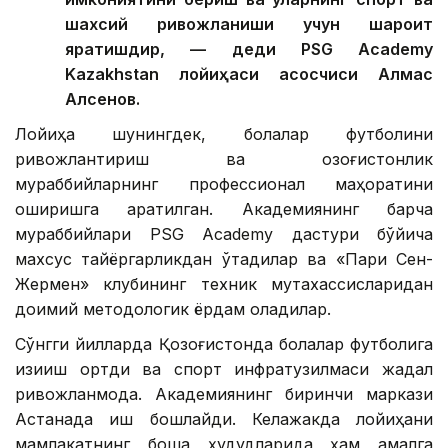
шахсий ривожланиши учун шароит
яратишдир, — деди PSG Academy
Kazakhstan лойиҳаси асосчиси Алмас
Алсенов.
Лойиҳа шунингдек, болалар футболини
ривожлантириш ва қозоғистонлик
мураббийларнинг профессионал маҳоратини
оширишга қаратилган. Академиянинг барча
мураббийлари PSG Academy дастури бўйича
махсус тайёргарликдан ўтадилар ва «Пари Сен-
Жермен» клубининг техник мутахассисларидан
доимий методологик ёрдам оладилар.
Сўнгги йилларда Қозоғистонда болалар футболига
қизиқиш ортди ва спорт инфратузилмаси жадал
ривожланмоқда. Академиянинг биринчи маркази
Астанада иш бошлайди. Келажакда лойиҳани
мамлакатнинг бошқа ҳудудларида ҳам амалга