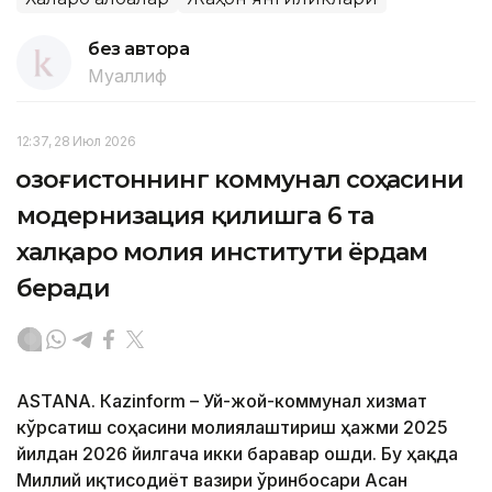
без автора
Муаллиф
12:37, 28 Июл 2026
Қозоғистоннинг коммунал соҳасини
модернизация қилишга 6 та
халқаро молия институти ёрдам
беради
ASTANА. Кazinform – Уй-жой-коммунал хизмат
кўрсатиш соҳасини молиялаштириш ҳажми 2025
йилдан 2026 йилгача икки баравар ошди. Бу ҳақда
Миллий иқтисодиёт вазири ўринбосари Асан