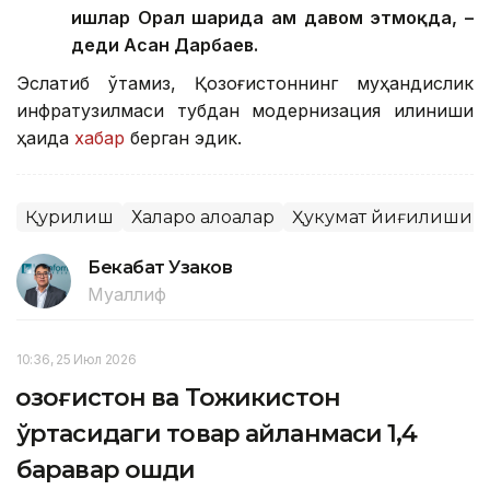
ишлар Орал шаҳрида ҳам давом этмоқда, –
деди Асан Дарбаев.
Эслатиб ўтамиз, Қозоғистоннинг муҳандислик
инфратузилмаси тубдан модернизация қилиниши
ҳақида
хабар
берган эдик.
Қурилиш
Халқаро алоқалар
Ҳукумат йиғилиши
Бекабат Узаков
Муаллиф
10:36, 25 Июл 2026
Қозоғистон ва Тожикистон
ўртасидаги товар айланмаси 1,4
баравар ошди