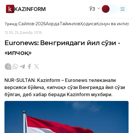
KAZINFORM
ЎЗ
Сайлов-2026
Ақорда
Тайинлов
Ҳодиса
Қонун ва интизо
Тренд:
12:35, 25 Декабр 2019
Euronews: Венгриядаги йил сўзи -
«Қипчоқ»
NUR-SULTAN. Kazinform – Euronews телеканали
версияси бўйича, «Қипчоқ» сўзи Венгрияда йил сўзи
бўлган, деб хабар беради Kazinform мухбири.