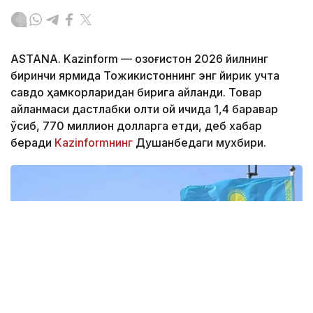
ASTANA. Kazinform — Қозоғистон 2026 йилнинг
биринчи ярмида Тожикистоннинг энг йирик учта
савдо ҳамкорларидан бирига айланди. Товар
айланмаси дастлабки олти ой ичида 1,4 баравар
ўсиб, 770 миллион долларга етди, деб хабар
беради
Kazinformнинг
Душанбедаги мухбири.