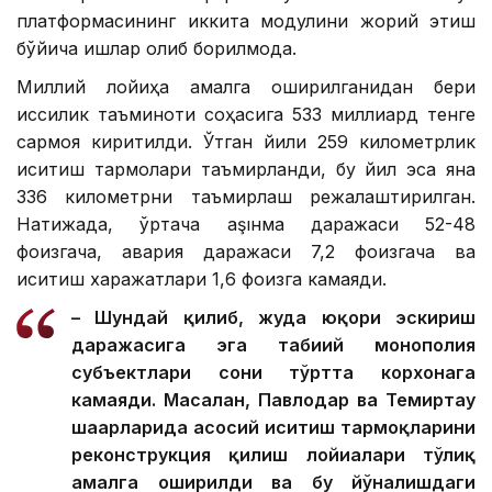
платформасининг иккита модулини жорий этиш
бўйича ишлар олиб борилмоқда.
Миллий лойиҳа амалга оширилганидан бери
иссиқлик таъминоти соҳасига 533 миллиард тенге
сармоя киритилди. Ўтган йили 259 километрлик
иситиш тармоқлари таъмирланди, бу йил эса яна
336 километрни таъмирлаш режалаштирилган.
Натижада, ўртача аşıнма даражаси 52-48
фоизгача, авария даражаси 7,2 фоизгача ва
иситиш харажатлари 1,6 фоизга камаяди.
– Шундай қилиб, жуда юқори эскириш
даражасига эга табиий монополия
субъектлари сони тўртта корхонага
камаяди. Масалан, Павлодар ва Темиртау
шаҳарларида асосий иситиш тармоқларини
реконструкция қилиш лойиҳалари тўлиқ
амалга оширилди ва бу йўналишдаги