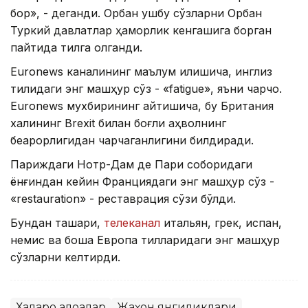
бор», - деганди. Орбан ушбу сўзларни Орбан
Туркий давлатлар ҳаморлик кенгашига борган
пайтида тилга олганди.
Euronews каналининг маълум қилишича, инглиз
тилидаги энг машҳур сўз - «fatigue», яъни чарчоқ.
Euronews мухбирининг айтишича, бу Британия
халқининг Brexit билан боғлиқ аҳволнинг
беқарорлигидан чарчаганлигини билдиради.
Париждаги Нотр-Дам де Пари соборидаги
ёнғиндан кейин Франциядаги энг машҳур сўз -
«restauration» - реставрация сўзи бўлди.
Бундан ташқари,
телеканал
итальян, грек, испан,
немис ва бошқа Европа тилларидаги энг машҳур
сўзларни келтирди.
Халқаро алоқалар
Жаҳон янгиликлари