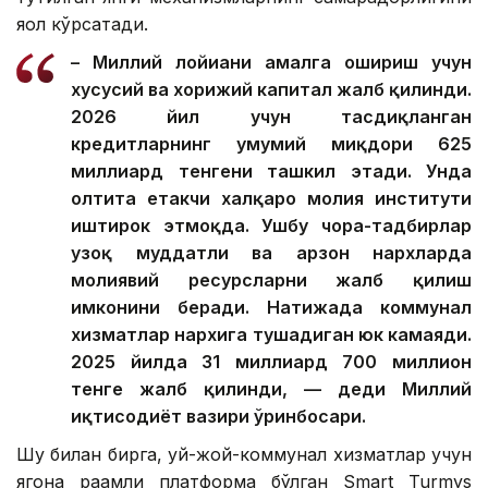
яққол кўрсатади.
– Миллий лойиҳани амалга ошириш учун
хусусий ва хорижий капитал жалб қилинди.
2026 йил учун тасдиқланган
кредитларнинг умумий миқдори 625
миллиард тенгени ташкил этади. Унда
олтита етакчи халқаро молия институти
иштирок этмоқда. Ушбу чора-тадбирлар
узоқ муддатли ва арзон нархларда
молиявий ресурсларни жалб қилиш
имконини беради. Натижада коммунал
хизматлар нархига тушадиган юк камаяди.
2025 йилда 31 миллиард 700 миллион
тенге жалб қилинди, — деди Миллий
иқтисодиёт вазири ўринбосари.
Шу билан бирга, уй-жой-коммунал хизматлар учун
ягона рақамли платформа бўлган Smart Turmys