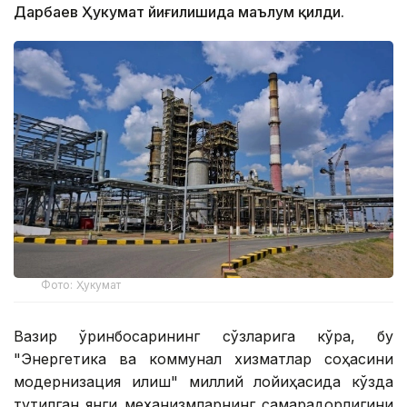
Дарбаев Ҳукумат йиғилишида маълум қилди.
Фото: Ҳукумат
Вазир ўринбосарининг сўзларига кўра, бу
"Энергетика ва коммунал хизматлар соҳасини
модернизация қилиш" миллий лойиҳасида кўзда
тутилган янги механизмларнинг самарадорлигини