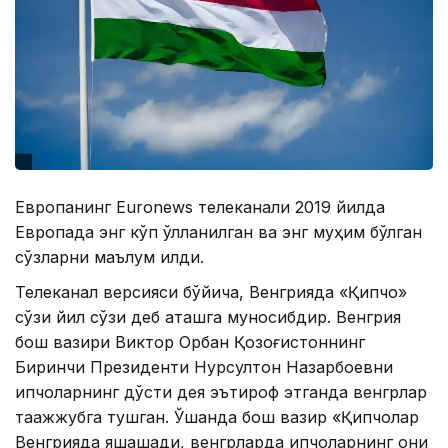
Европанинг Euronews телеканали 2019 йилда
Европада энг кўп қўлланилган ва энг муҳим бўлган
сўзларни маълум қилди.
Телеканал версияси бўйича, Венгрияда «Қипчоқ»
сўзи йил сўзи деб аташга муносибдир. Венгрия
бош вазири Виктор Орбан Қозоғистоннинг
Биринчи Президенти Нурсултон Назарбоевни
қипчоқларнинг дўсти дея эътироф этганда венгрлар
таажжубга тушган. Ўшанда бош вазир «Қипчоқлар
Венгрияда яшашади, венгрларда қипчоқларнинг қони