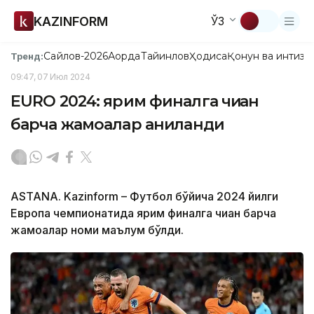
KAZINFORM
ЎЗ
Сайлов-2026
Ақорда
Тайинлов
Ҳодиса
Қонун ва интизо
Тренд:
09:47, 07 Июл 2024
EURO 2024: ярим финалга чиққан
барча жамоалар аниқланди
ASTANA. Kazinform – Футбол бўйича 2024 йилги
Европа чемпионатида ярим финалга чиққан барча
жамоалар номи маълум бўлди.