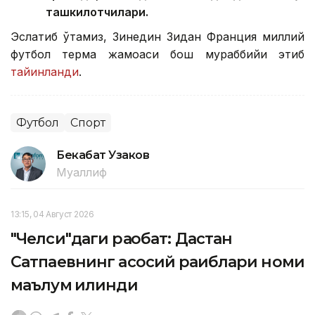
ташкилотчилари.
Эслатиб ўтамиз, Зинедин Зидан Франция миллий
футбол терма жамоаси бош мураббийи этиб
тайинланди
.
Футбол
Спорт
Бекабат Узаков
Муаллиф
13:15, 04 Август 2026
"Челси"даги рақобат: Дастан
Сатпаевнинг асосий рақиблари номи
маълум қилинди