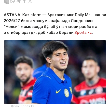
ASTANА. Кazinform — Британиянинг Daily Mail нашри
2026/27 йилги мавсум арафасида Лондоннинг
"Челси" жамоасида бўлиб ўтган юқори рақобатга
эътибор қаратди, деб хабар беради
Sports.kz
.
Фото: Sports.kz