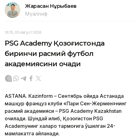
Жарасқан Нұрыбаев
Муаллиф
16:15, 05 Август 2026
PSG Academy Қозоғистонда
биринчи расмий футбол
академиясини очади
ASTANА. Кazinform – Сентябрь ойида Астанада
машҳур француз клуби «Пари Сен-Жермен»нинг
расмий академияси – PSG Academy Kazakhstan
очилади. Шундай қилиб, Қозоғистон PSG
Academyнинг халқаро тармоғига қўшилган 24-
мамлакатга айланади.