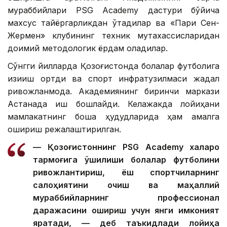
мураббийлари PSG Academy дастури бўйича
махсус тайёргарликдан ўтадилар ва «Пари Сен-
Жермен» клубининг техник мутахассисларидан
доимий методологик ёрдам оладилар.
Сўнгги йилларда Қозоғистонда болалар футболига
қизиқиш ортди ва спорт инфратузилмаси жадал
ривожланмоқда. Академиянинг биринчи маркази
Астанада иш бошлайди. Келажакда лойиҳани
мамлакатнинг бошқа ҳудудларида ҳам амалга
ошириш режалаштирилган.
— Қозоғистоннинг PSG Academy халқаро
тармоғига қўшилиши болалар футболини
ривожлантириш, ёш спортчиларнинг
салоҳиятини очиш ва маҳаллий
мураббийларнинг профессионал
даражасини ошириш учун янги имконият
яратади, — деб таъкидлади лойиҳа