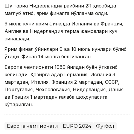
Шу тариқа Нидерландия рақибини 2:1 ҳисобида
мағлуб этиб, ярим финалга йўлланма олди.
9 июль куни ярим финалда Испания ва Франция,
Англия ва Нидерландия терма жамоалари куч
синашади.
Ярим финал ўйинлари 9 ва 10 июль кунлари бўлиб
ўтади. Финал 14 июлга белгиланган.
Европа чемпионати 1960 йилдан буён ўтказиб
келинади. Ҳозирга қадар Германия, Испания 3
мартадан, Италия, Франция 2 мартадан, СССР,
Португалия, Чехословакия, Нидерландия, Дания
ва Греция 1 мартадан ғалаба шоҳсупасига
кўтарилган.
Европа чемпионати
EURO 2024
Футбол