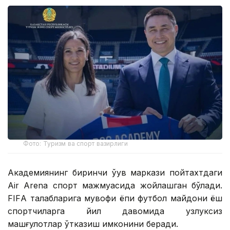
Фото: Туризм ва спорт вазирлиги
Академиянинг биринчи ўқув маркази пойтахтдаги
Air Arena спорт мажмуасида жойлашган бўлади.
FIFА талабларига мувофиқ ёпиқ футбол майдони ёш
спортчиларга йил давомида узлуксиз
машғулотлар ўтказиш имконини беради.