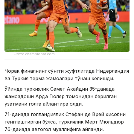
Фото: championat.com
Чорак финалнинг сўнгги жуфтлигида Нидерландия
ва Туркия терма жамоалари тўқнаш келишди.
Ўйинда туркиялик Самет Акайдин 35-дақиқада
жамоадоши Арда Гюлер томонидан берилган
узатмани голга айлантира олди.
71-дақиқада голландиялик Стефан де Врей ҳисобни
тенглаштирган бўлса, туркиялик Мерт Мюльдюр
76-дақиқада автогол муаллифига айланди.