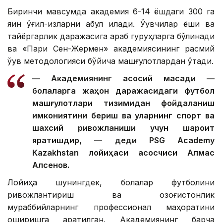
Биринчи мавсумда академия 6-14 ёшдаги 300 га
яқин ўғил-қизларни қабул қилади. Ўқувчилар ёши ва
тайёргарлик даражасига қараб гуруҳларга бўлинади
ва «Пари Сен-Жермен» академиясининг расмий
ўқув методологияси бўйича машғулотлардан ўтади.
— Академиянинг асосий мақсади —
болаларга жаҳон даражасидаги футбол
машғулотлари тизимидан фойдаланиш
имкониятини бериш ва уларнинг спорт ва
шахсий ривожланиши учун шароит
яратишдир, — деди PSG Academy
Kazakhstan лойиҳаси асосчиси Алмас
Алсенов.
Лойиҳа шунингдек, болалар футболини
ривожлантириш ва қозоғистонлик
мураббийларнинг профессионал маҳоратини
оширишга қаратилган. Академиянинг барча