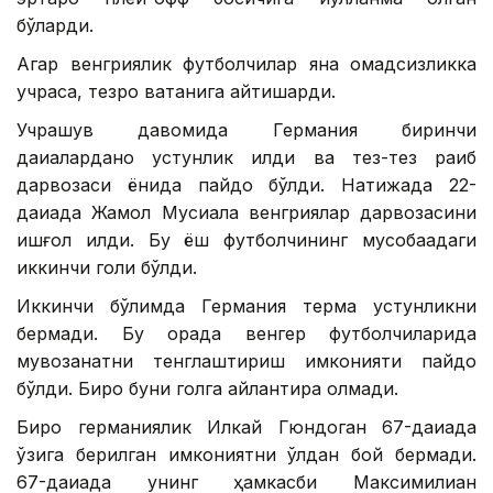
бўларди.
Агар венгриялик футболчилар яна омадсизликка
учраса, тезроқ ватанига қайтишарди.
Учрашув давомида Германия биринчи
дақиқаларданоқ устунлик қилди ва тез-тез рақиб
дарвозаси ёнида пайдо бўлди. Натижада 22-
дақиқада Жамол Мусиала венгриялар дарвозасини
ишғол қилди. Бу ёш футболчининг мусобақадаги
иккинчи голи бўлди.
Иккинчи бўлимда Германия терма устунликни
бермади. Бу орада венгер футболчиларида
мувозанатни тенглаштириш имконияти пайдо
бўлди. Бироқ буни голга айлантира олмади.
Бироқ германиялик Илкай Гюндоган 67-дақиқада
ўзига берилган имкониятни қўлдан бой бермади.
67-дақиқада унинг ҳамкасби Максимилиан