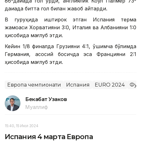
86-дақиқада гол урди, англиялик Коул Палмер 73-
дақиқада битта гол билан жавоб қайтарди.
В гуруҳида иштирок этган Испания терма
жамоаси Хорватияни 3:0, Италия ва Албанияни 1:0
ҳисобида мағлуб этди.
Кейин 1/8 финалда Грузияни 4:1, қўшимча бўлимда
Германия, асосий босқичда эса Францияни 2:1
ҳисобида мағлуб этди.
Европа чемпионати
Испания
EURO 2024
Фут
Бекабат Узаков
Муаллиф
15:40, 15 Июл 2024
Испания 4 марта Европа