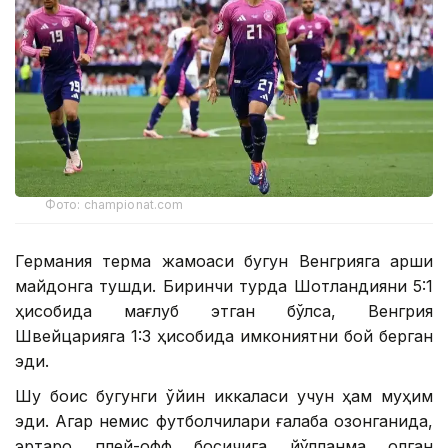
Фото: championat.com
Германия терма жамоаси бугун Венгрияга қарши
майдонга тушди. Биринчи турда Шотландияни 5:1
ҳисобида мағлуб этган бўлса, Венгрия
Швейцарияга 1:3 ҳисобида имкониятни бой берган
эди.
Шу боис бугунги ўйин иккаласи учун ҳам муҳим
эди. Агар немис футболчилари ғалаба қозонганида,
эртароқ плей-офф босқичига йўлланма олган