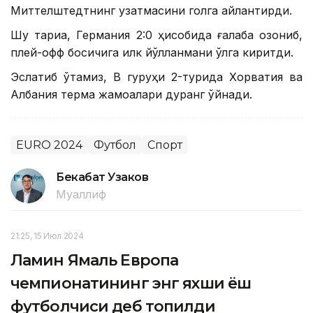
Миттелштедтнинг узатмасини голга айлантирди.
Шу тариқа, Германия 2:0 ҳисобида ғалаба қозониб,
плей-офф босқичига илк йўлланмани қўлга киритди.
Эслатиб ўтамиз, В гуруҳи 2-турида Хорватия ва
Албания терма жамоалари дуранг ўйнади.
EURO 2024
Футбол
Спорт
Бекабат Узаков
Муаллиф
21:25, 15 Июл 2024
Ламин Ямаль Европа
чемпионатининг энг яхши ёш
футболчиси деб топилди