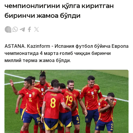
чемпионлигини қўлга киритган
биринчи жамоа бўлди
ASTANА. Кazinform - Испания футбол бўйича Европа
чемпионатида 4 марта ғолиб чиққан биринчи
миллий терма жамоа бўлди.