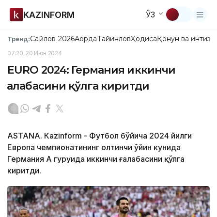
KAZINFORM
ЎЗ
Сайлов-2026
Ақорда
Тайинлов
Ҳодиса
Қонун ва интизо
Тренд:
07:20, 20 Июн 2024
EURO 2024: Германия иккинчи
ғалабасини қўлга киритди
ASTANА. Кazinform - Футбол бўйича 2024 йилги
Европа чемпионатининг олтинчи ўйин кунида
Германия А гуруҳида иккинчи ғалабасини қўлга
киритди.