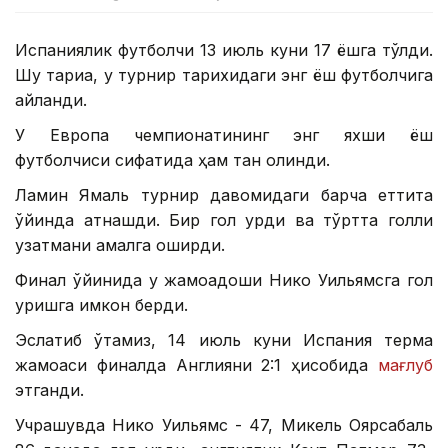
Испаниялик футболчи 13 июль куни 17 ёшга тўлди.
Шу тариқа, у турнир тарихидаги энг ёш футболчига
айланди.
У Европа чемпионатининг энг яхши ёш
футболчиси сифатида ҳам тан олинди.
Ламин Ямаль турнир давомидаги барча еттита
ўйинда қатнашди. Бир гол урди ва тўртта голли
узатмани амалга оширди.
Финал ўйинида у жамоадоши Нико Уильямсга гол
уришга имкон берди.
Эслатиб ўтамиз, 14 июль куни Испания терма
жамоаси финалда Англияни 2:1 ҳисобида
мағлуб
этганди.
Учрашувда Нико Уильямс - 47, Микель Оярсабаль