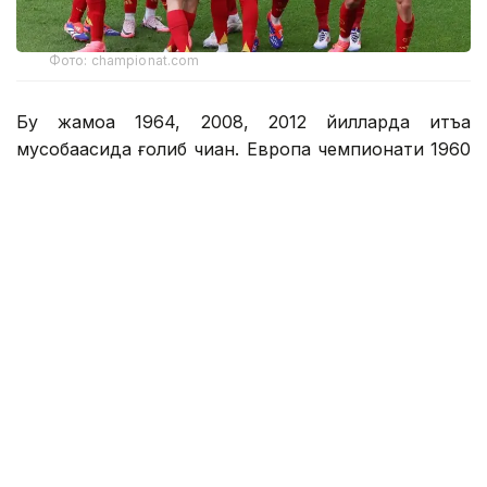
Фото: championat.com
Бу жамоа 1964, 2008, 2012 йилларда қитъа
мусобақасида ғолиб чиққан. Европа чемпионати 1960
йилдан буён ўтказиб келинмоқда. Ҳозиргача жами
10 та жамоа қитъа миқёсидаги мусобақаларда олтин
медални қўлга киритди.
Ҳозирча Испания – 4 (1964, 2008, 2012, 2024),
Германия – 3 (1972, 1980, 1996), Италия – 2 (1968,
2020), Франция – 2 (1984, 2000), Португалия – 1
(2016) ), Греция -1 (2004), Дания -1 (1992),
Нидерландия -1 (1988), Чехословакия -1 (1976),
СССР -1 (1960) мартадан шоҳсупага кўтарилди.
Эслатиб ўтамиз, 14 июль куни Испания терма
жамоаси финалда Англияни 2:1 ҳисобида
мағлуб