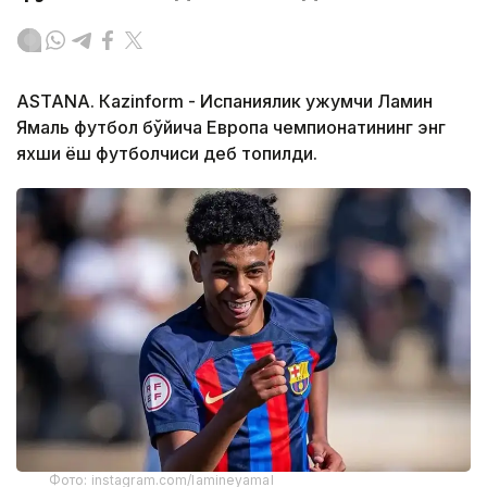
ASTANА. Кazinform - Испаниялик ҳужумчи Ламин
Ямаль футбол бўйича Европа чемпионатининг энг
яхши ёш футболчиси деб топилди.
Фото: instagram.com/lamineyamal