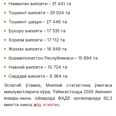
Наманган вилояти – 31 441 та
Тошкент вилояти – 29 024 та
Тошкент шаҳри – 27 446 та
Бухоро вилояти – 17 535 та
Хоразм вилояти – 17 112 та
Жиззах вилояти – 16 949 та
Қорақалпоғистон Республикаси – 15 894 та
Навоий вилояти – 10 724 та
Сирдарё вилояти – 9 384 та
Эслатиб ўтамиз, Миллий статистика қўмитаси
маълумотларига кўра, Ўзбекистонда 2026 йилнинг
январь-июнь ойларида ФҲДЁ органларида 92,3
мингта никоҳ
қайд этилган
.