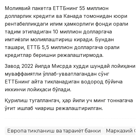
Молиявий пакетга ЕТТБнинг 55 миллион
долларлик кредити ва Канада томонидан юқори
рентабелликдаги иқлим ҳамкорлиги фонди орқали
тақдим этиладиган 10 миллион долларгача
имтиёзли молиялаштириш киради. Бундан
ташқари, ЕТТБ 5,5 миллион долларгача оралиқ
кредитлар беришни режалаштирмоқда.
Завод 2022 йилда Мисрда худди шундай лойиҳани
муваффақиятли қўллаб-қувватлагандан сўнг
ЕТТБнинг қайта тикланадиган водород бўйича
иккинчи лойиҳаси бўлади.
Қурилиш тугаллангач, ҳар йили уч минг тоннагача
ўғит ишлаб чиқариш режалаштирилган.
Европа тикланиш ва тараққиёт банки
Марказий О