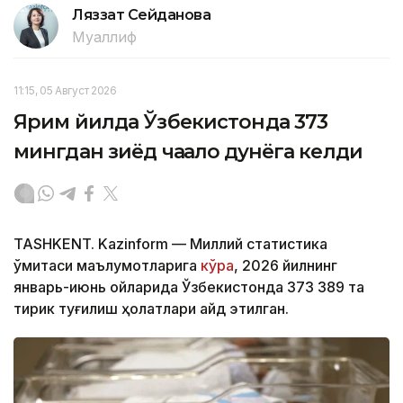
Ляззат Сейданова
Муаллиф
11:15, 05 Август 2026
Ярим йилда Ўзбекистонда 373
мингдан зиёд чақалоқ дунёга келди
TASHKENT. Kazinform — Миллий статистика
қўмитаси маълумотларига
кўра
, 2026 йилнинг
январь-июнь ойларида Ўзбекистонда 373 389 та
тирик туғилиш ҳолатлари қайд этилган.