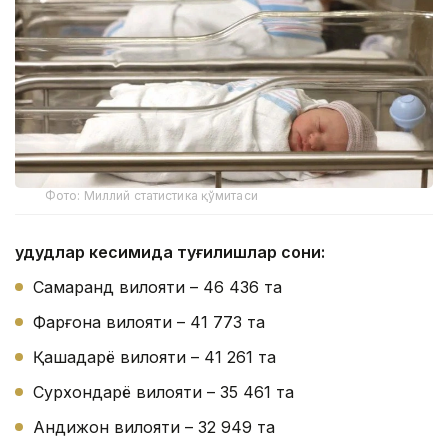
Фото: Миллий статистика қўмитаси
Ҳудудлар кесимида туғилишлар сони:
Самарқанд вилояти – 46 436 та
Фарғона вилояти – 41 773 та
Қашқадарё вилояти – 41 261 та
Сурхондарё вилояти – 35 461 та
Андижон вилояти – 32 949 та