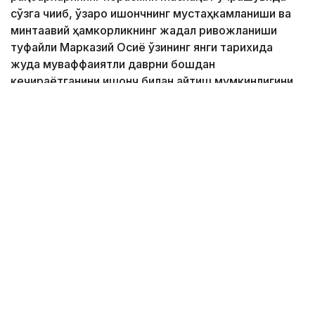
сўзга чиқиб, ўзаро ишончнинг мустаҳкамланиши ва
минтақавий ҳамкорликнинг жадал ривожланиши
туфайли Марказий Осиё ўзининг янги тарихида
жуда муваффақиятли даврни бошдан
кечираётганини ишонч билан айтиш мумкинлигини
таъкидлади.
Фото: Ақорда