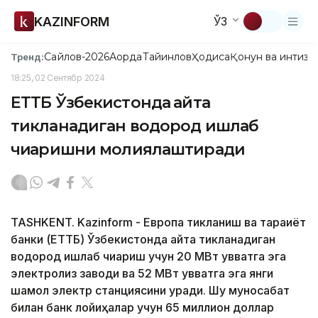
KAZINFORM
ЎЗ
Сайлов-2026
Ақорда
Тайинлов
Ҳодиса
Қонун ва интизо
Тренд:
18:25, 02 Сентябр 2024
ЕТТБ Ўзбекистонда қайта
тикланадиган водород ишлаб
чиқаришни молиялаштиради
TASHKENT. Kazinform - Европа тикланиш ва тараққиёт
банки (ЕТТБ) Ўзбекистонда қайта тикланадиган
водород ишлаб чиқариш учун 20 МВт қувватга эга
электролиз заводи ва 52 МВт қувватга эга янги
шамол электр станциясини қуради. Шу муносабат
билан банк лойиҳалар учун 65 миллион доллар