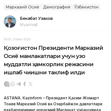
Марказий Осиё
Демография
Ўзбекистон
Бекабат Узаков
Муаллиф
15:00, 31 Июл 2026
Қозоғистон Президенти Марказий
Осиё мамлакатлари учун узоқ
муддатли ҳамкорлик режасини
ишлаб чиқишни таклиф қилди
ASTANА. Кazinform – Президент Қасим-Жомарт
Тоқаев Марказий Осиё ва Озарбайжон давлатлари
раҳбарларининг норасмий Маслаҳат учрашувида