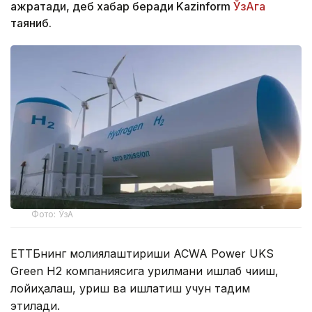
ажратади, деб хабар беради Kazinform
ЎзАга
таяниб.
Фото: ЎзА
ЕТТБнинг молиялаштириши ACWA Power UKS
Green H2 компаниясига қурилмани ишлаб чиқиш,
лойиҳалаш, қуриш ва ишлатиш учун тақдим
этилади.