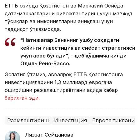
ЕТТБ ҳозирда Қозоғистон ва Марказий Осиёда
дата-марказларини ривожлантириш учун мавжуд
тўсиқлар ва имкониятларни аниқлаш учун
тадқиқот ўтказмоқда.
"Натижалар Банкнинг ушбу соҳадаги
кейинги инвестиция ва сиёсат стратегияси
учун асос бўлади", - деб қўшимча қилди
Одиль Рено-Бассо.
Эслатиб ўтамиз, аввалроқ ЕТТБ Қозоғистонга
инвестицияларини 1,3 миллиард еврогача
оширишни режалаштираётгани ҳақида хабар
берилган эди.
Рақамлаштириш
Инвестиция
Европа тикланиш в
Ляззат Сейданова