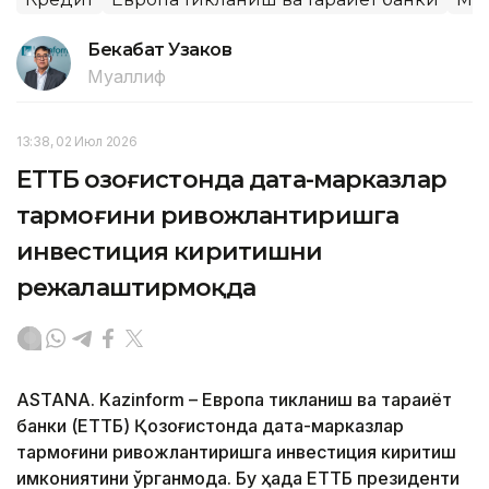
Бекабат Узаков
Муаллиф
13:38, 02 Июл 2026
ЕТТБ Қозоғистонда дата-марказлар
тармоғини ривожлантиришга
инвестиция киритишни
режалаштирмоқда
ASTANA. Kazinform – Европа тикланиш ва тараққиёт
банки (ЕТТБ) Қозоғистонда дата-марказлар
тармоғини ривожлантиришга инвестиция киритиш
имкониятини ўрганмоқда. Бу ҳақда ЕТТБ президенти