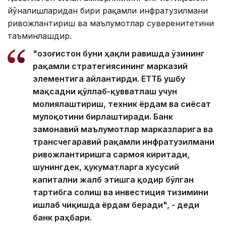
йўналишларидан бири рақамли инфратузилмани
ривожлантириш ва маълумотлар суверенитетини
таъминлашдир.
"Қозоғистон буни ҳақли равишда ўзининг
рақамли стратегиясининг марказий
элементига айлантирди. ЕТТБ ушбу
мақсадни қўллаб-қувватлаш учун
молиялаштириш, техник ёрдам ва сиёсат
мулоқотини бирлаштиради. Банк
замонавий маълумотлар марказларига ва
трансчегаравий рақамли инфратузилмани
ривожлантиришга сармоя киритади,
шунингдек, ҳукуматларга хусусий
капитални жалб этишга қодир бўлган
тартибга солиш ва инвестиция тизимини
ишлаб чиқишда ёрдам беради", - деди
банк раҳбари.