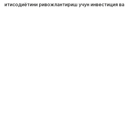
иқтисодиётини ривожлантириш учун инвестиция ва
техник ёрдам йўналтиради.
Фото: EBRD
– Яқин йилларда жаҳон иқтисодий беқарорлиги
шароитида ЕҚТБнинг Қозоғистондаги асосий
устувор йўналишлари қайси?
– Сўнгги йилларда жаҳон иқтисодий вазияти
жиддий ўзгаришларга учради: геосиёсий қарама-