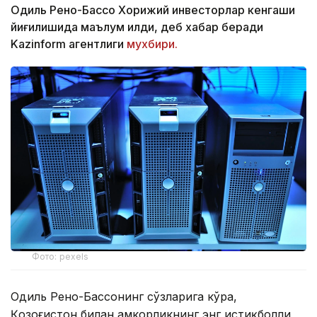
Одиль Рено-Бассо Хорижий инвесторлар кенгаши
йиғилишида маълум қилди, деб хабар беради
Kazinform агентлиги
мухбири.
Фото: pexels
Одиль Рено-Бассонинг сўзларига кўра,
Қозоғистон билан ҳамкорликнинг энг истиқболли