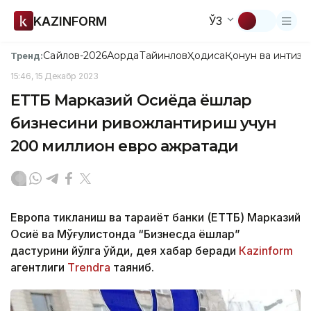
KAZINFORM
ЎЗ
Сайлов-2026
Ақорда
Тайинлов
Ҳодиса
Қонун ва интизо
Тренд:
15:46, 15 Декабр 2023
ЕТТБ Марказий Осиёда ёшлар
бизнесини ривожлантириш учун
200 миллион евро ажратади
Европа тикланиш ва тараққиёт банки (ЕТТБ) Марказий
Осиё ва Мўғулистонда “Бизнесда ёшлар”
дастурини йўлга қўйди, дея хабар беради
Каzinform
агентлиги
Тrendга
таяниб.