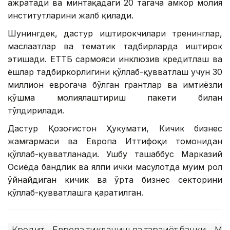
ажратади ва минтақадаги 20 тагача ҳамкор молия
институтларини жалб қилади.
Шунингдек, дастур иштирокчилари тренинглар,
маслаҳатлар ва тематик тадбирларда иштирок
этишади. ЕТТБ сармояси инклюзив кредитлаш ва
ёшлар тадбиркорлигини қўллаб-қувватлаш учун 30
миллион еврогача бўлган грантлар ва имтиёзли
қўшма молиялаштириш пакети билан
тўлдирилади.
Дастур Қозоғистон Ҳукумати, Кичик бизнес
жамғармаси ва Европа Иттифоқи томонидан
қўллаб-қувватланади. Ушбу ташаббус Марказий
Осиёда бандлик ва ялпи ички маҳсулотда муҳим рол
ўйнайдиган кичик ва ўрта бизнес секторини
қўллаб-қувватлашга қаратилган.
Кредит
Европа тикланиш ва тараққиёт банки
Ма