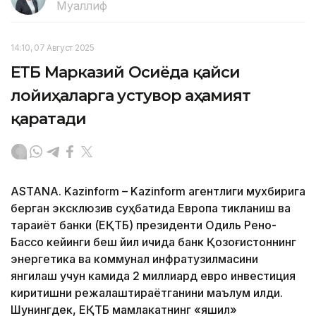
Муаллиф
14:10, 07 Август 2025
ЕҚТБ Марказий Осиёда қайси
лойиҳаларга устувор аҳамият
қаратади
ASTANA. Kazinform – Kazinform агентлиги мухбирига
берган эксклюзив суҳбатида Европа тикланиш ва
тараққиёт банки (ЕҚТБ) президенти Одиль Рено-
Бассо кейинги беш йил ичида банк Қозоғистоннинг
энергетика ва коммунал инфратузилмасини
янгилаш учун камида 2 миллиард евро инвестиция
киритишни режалаштираётганини маълум қилди.
Шунингдек, ЕҚТБ мамлакатнинг «яшил»