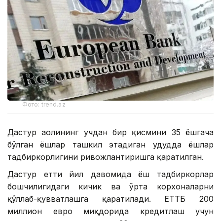
Фото: trend.az
Дастур аҳолининг учдан бир қисмини 35 ёшгача
бўлган ёшлар ташкил этадиган ҳудудда ёшлар
тадбиркорлигини ривожлантиришга қаратилган.
Дастур етти йил давомида ёш тадбиркорлар
бошчилигидаги кичик ва ўрта корхоналарни
қўллаб-қувватлашга қаратилади. ЕТТБ 200
миллион евро миқдорида кредитлаш учун