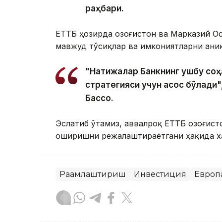
раҳбари.
ЕТТБ ҳозирда Қозоғистон ва Марказий 
мавжуд тўсиқлар ва имкониятларни аниқ
"Натижалар Банкнинг ушбу соҳ
стратегияси учун асос бўлади"
Бассо.
Эслатиб ўтамиз, аввалроқ ЕТТБ Қозоғист
оширишни режалаштираётгани ҳақида 
Рақамлаштириш
Инвестиция
Европа