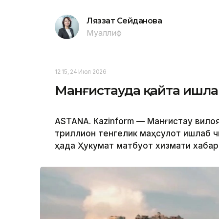
Ляззат Сейданова
Муаллиф
12:15, 24 Июл 2026
Манғистауда қайта ишла
ASTANА. Кazinform — Манғистау вилоя
триллион тенгелик маҳсулот ишлаб чи
ҳақда Ҳукумат матбуот хизмати хабар