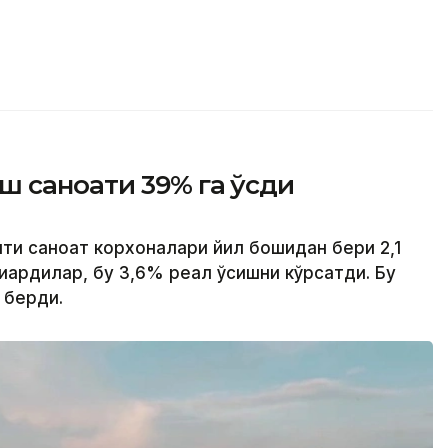
ш саноати 39% га ўсди
ти саноат корхоналари йил бошидан бери 2,1
қардилар, бу 3,6% реал ўсишни кўрсатди. Бу
 берди.