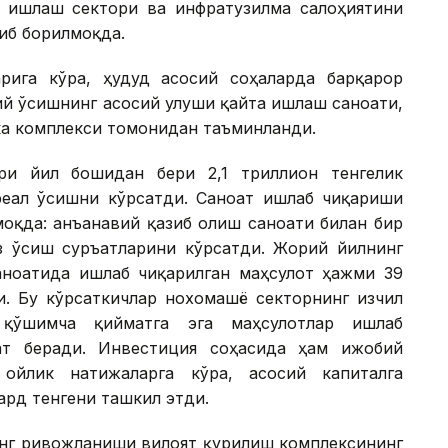
 ишлаш сектори ва инфратузилма салоҳиятини
иб борилмоқда.
рига кўра, ҳудуд асосий соҳаларда барқарор
й ўсишнинг асосий улуши қайта ишлаш саноати,
ка комплекси томонидан таъминланди.
ри йил бошидан бери 2,1 триллион тенгелик
реал ўсишни кўрсатди. Саноат ишлаб чиқариши
моқда: анъанавий қазиб олиш саноати билан бир
з ўсиш суръатларини кўрсатди. Жорий йилнинг
ноатида ишлаб чиқарилган маҳсулот ҳажми 39
ди. Бу кўрсаткичлар нохомашё секторнинг изчил
 қўшимча қийматга эга маҳсулотлар ишлаб
ат беради. Инвестиция соҳасида ҳам ижобий
ойлик натижаларга кўра, асосий капиталга
ард тенгени ташкил этди.
инг ривожланиши вилоят қурилиш комплексининг