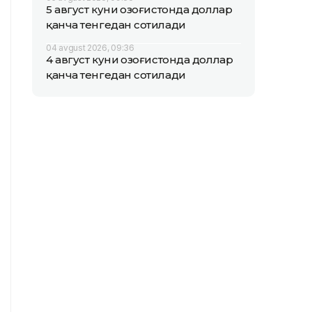
5 август куни Қозоғистонда доллар
қанча тенгедан сотилади
04 avgust 2026, 09:36
4 август куни Қозоғистонда доллар
қанча тенгедан сотилади