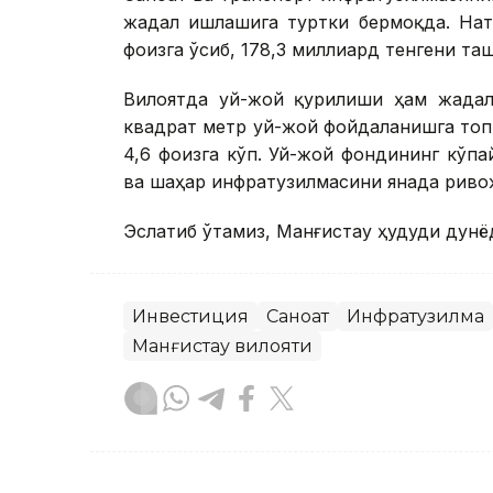
жадал ишлашига туртки бермоқда. Нат
фоизга ўсиб, 178,3 миллиард тенгени та
Вилоятда уй-жой қурилиши ҳам жадал
квадрат метр уй-жой фойдаланишга топ
4,6 фоизга кўп. Уй-жой фондининг кў
ва шаҳар инфратузилмасини янада риво
Эслатиб ўтамиз, Манғистау ҳудуди дунё
Инвестиция
Саноат
Инфратузилма
Манғистау вилояти