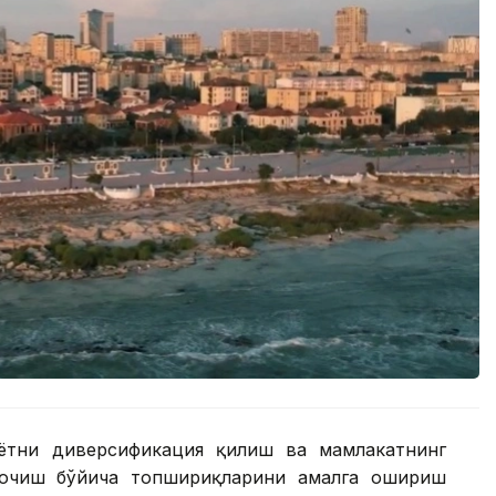
ётни диверсификация қилиш ва мамлакатнинг
 очиш бўйича топшириқларини амалга ошириш