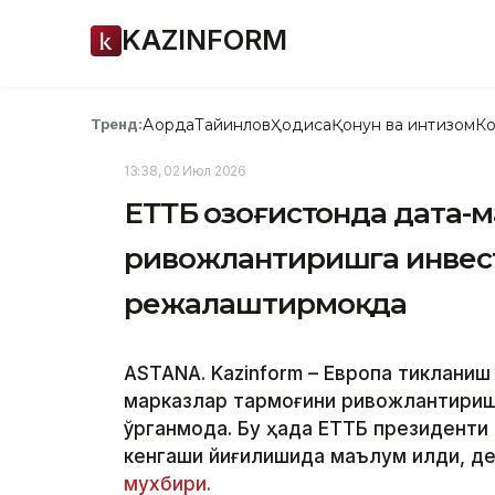
KAZINFORM
Ақорда
Тайинлов
Ҳодиса
Қонун ва интизом
Ко
Тренд:
13:38, 02 Июл 2026
ЕТТБ Қозоғистонда дата-
ривожлантиришга инвес
режалаштирмоқда
ASTANA. Kazinform – Европа тикланиш 
марказлар тармоғини ривожлантириш
ўрганмоқда. Бу ҳақда ЕТТБ президен
кенгаши йиғилишида маълум қилди, де
мухбири.