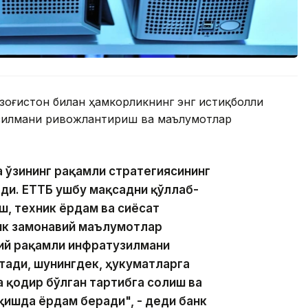
озоғистон билан ҳамкорликнинг энг истиқболли
зилмани ривожлантириш ва маълумотлар
а ўзининг рақамли стратегиясининг
ди. ЕТТБ ушбу мақсадни қўллаб-
, техник ёрдам ва сиёсат
нк замонавий маълумотлар
вий рақамли инфратузилмани
ади, шунингдек, ҳукуматларга
 қодир бўлган тартибга солиш ва
қишда ёрдам беради", - деди банк