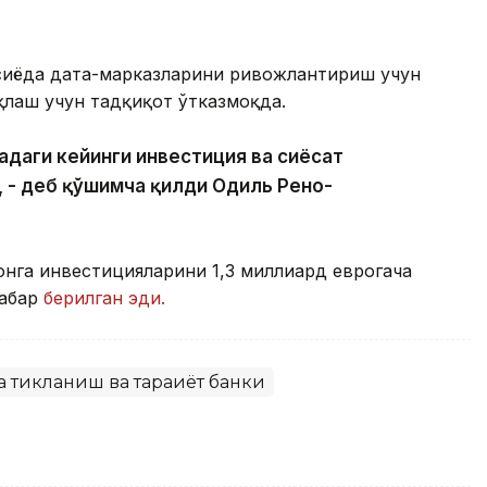
Осиёда дата-марказларини ривожлантириш учун
лаш учун тадқиқот ўтказмоқда.
адаги кейинги инвестиция ва сиёсат
, - деб қўшимча қилди Одиль Рено-
онга инвестицияларини 1,3 миллиард еврогача
хабар
берилган эди.
 тикланиш ва тараққиёт банки