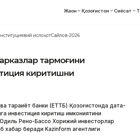
Жаҳон
Қозоғистон
Сиёсат
Т
нституциявий ислоҳот
Сайлов-2026
марказлар тармоғини
тиция киритишни
ва тараққиёт банки (ЕТТБ) Қозоғистонда дата-
га инвестиция киритиш имкониятини
ти Одиль Рено-Бассо Хорижий инвесторлар
б хабар беради Kazinform агентлиги