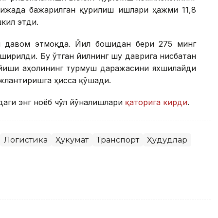
ижада бажарилган қурилиш ишлари ҳажми 11,8
шкил этди.
 давом этмоқда. Йил бошидан бери 275 минг
ширилди. Бу ўтган йилнинг шу даврига нисбатан
пайиши аҳолининг турмуш даражасини яхшилайди
жлантиришга ҳисса қўшади.
даги энг ноёб чўл йўналишлари
қаторига кирди
.
Логистика
Ҳукумат
Транспорт
Ҳудудлар