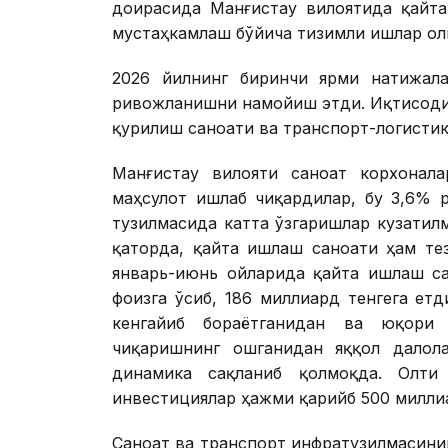
доирасида Манғистау вилоятида қайта
мустаҳкамлаш бўйича тизимли ишлар ол
2026 йилнинг биринчи ярми натижала
ривожланишни намойиш этди. Иқтисоди
қурилиш саноати ва транспорт-логисти
Манғистау вилояти саноат корхонала
маҳсулот ишлаб чиқардилар, бу 3,6% 
тузилмасида катта ўзгаришлар кузатил
қаторда, қайта ишлаш саноати ҳам те
январь-июнь ойларида қайта ишлаш са
фоизга ўсиб, 186 миллиард тенгега ет
кенгайиб бораётганидан ва юқори
чиқаришнинг ошганидан яққол далол
динамика сақланиб қолмоқда. Олти 
инвестициялар ҳажми қарийб 500 милли
Саноат ва транспорт инфратузилмасин