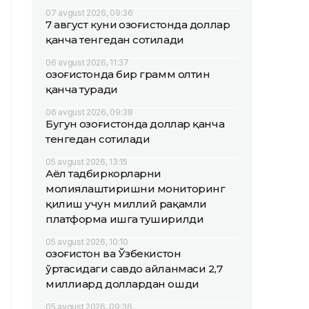
07 avgust 2026, 09:36
7 август куни Қозоғистонда доллар
қанча тенгедан сотилади
06 avgust 2026, 11:37
Қозоғистонда бир грамм олтин
қанча туради
06 avgust 2026, 09:38
Бугун Қозоғистонда доллар қанча
тенгедан сотилади
05 avgust 2026, 13:15
Аёл тадбиркорларни
молиялаштиришни мониторинг
қилиш учун миллий рақамли
платформа ишга туширилди
05 avgust 2026, 10:10
Қозоғистон ва Ўзбекистон
ўртасидаги савдо айланмаси 2,7
миллиард доллардан ошди
05 avgust 2026, 09:36