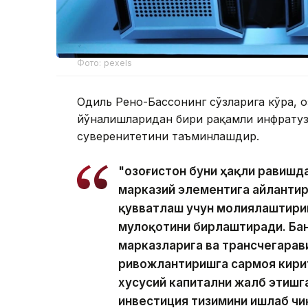
Фото: pexels
Одиль Рено-Бассонинг сўзларига кўра, Қ
йўналишларидан бири рақамли инфрату
суверенитетини таъминлашдир.
"Қозоғистон буни ҳақли равишд
марказий элементига айлантир
қувватлаш учун молиялаштириш
мулоқотини бирлаштиради. Ба
марказларига ва трансчегара
ривожлантиришга сармоя кирит
хусусий капитални жалб этишга
инвестиция тизимини ишлаб чи