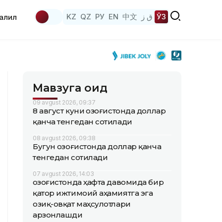
KZ
QZ
РУ
EN
中文
ق ز
ЎЗ
аҳлил
Мавзуга оид
09 avgust 2026, 09:37
8 август куни Қозоғистонда доллар
қанча тенгедан сотилади
08 avgust 2026, 09:38
Бугун Қозоғистонда доллар қанча
тенгедан сотилади
07 avgust 2026, 14:03
Қозоғистонда ҳафта давомида бир
қатор ижтимоий аҳамиятга эга
озиқ-овқат маҳсулотлари
арзонлашди