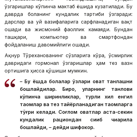
ўзгаришлар кўпинча мактаб ёшида кузатилади. Бу
даврда боланинг кундалик тартиби ўзгаради:
дарслар ва уй вазифаларига сарфланадиган вақт
ошади ва жисмоний фаоллик камаяди. Бундан
ташқари, компьютер ва смартфондан
фойдаланиш давомийлиги ошади.
Ақнур Тўреханованинг сўзларига кўра, ўсмирлик
давридаги гормонал ўзгаришлар ҳам тез вазн
ортишига ҳисса қўшиши мумкин.
– Бу ёшда болалар ўзлари овқат танлашни
бошлайдилар. Бироқ, уларнинг танлови
кўпинча ширинликлар, турли хил енгил
таомлар ва тез тайёрланадиган таомларга
тўғри келади. Соғлом овқатлар аста-секин
кундалик рациондан сиқиб чиқарила
бошлайди, – дейди шифокор.