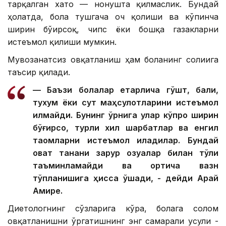
тарқалган хато — нонушта қилмаслик. Бундай
ҳолатда, бола тушгача оч қолиши ва кўпинча
ширин бўғирсоқ, чипс ёки бошқа газакларни
истеъмол қилиши мумкин.
Мувозанатсиз овқатланиш ҳам боланинг соғлиғига
таъсир қилади.
— Баъзи болалар етарлича гўшт, балиқ,
тухум ёки сут маҳсулотларини истеъмол
қилмайди. Бунинг ўрнига улар кўпроқ ширин
бўғирсоқ, турли хил шарбатлар ва енгил
таомларни истеъмол қиладилар. Бундай
овқат танани зарур озуқалар билан тўлиқ
таъминламайди ва ортиқча вазн
тўпланишига ҳисса қўшади, - дейди Арай
Амире.
Диетологнинг сўзларига кўра, болага соғлом
овқатланишни ўргатишнинг энг самарали усули -