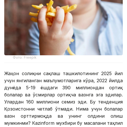
Фото: Freepik
Жаҳон соғлиқни сақлаш ташкилотининг 2025 йил
учун янгиланган маълумотларига кўра, 2022 йилда
дунёда 5-19 ёшдаги 390 миллиондан ортиқ
болалар ва ўсмирлар ортиқча вазнга эга эдилар.
Улардан 160 миллиони семиз эди. Бу тенденция
Қозоғистонни четлаб ўтмади. Нима учун болалар
вазн орттирмоқда ва унинг олдини олиш
мумкинми? Кazinform мухбири бу масалани таҳлил