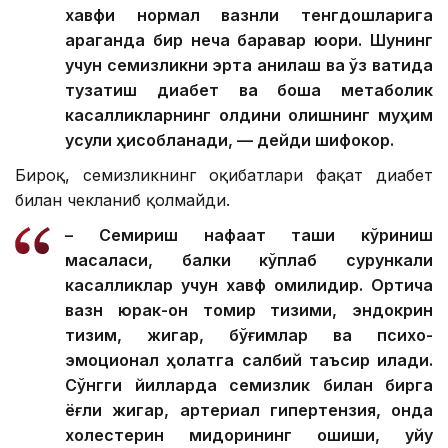
хавфи нормал вазнли тенгдошларига
қараганда бир неча баравар юқори. Шунинг
учун семизликни эрта аниқлаш ва ўз вақтида
тузатиш диабет ва бошқа метаболик
касалликларнинг олдини олишнинг муҳим
усули ҳисобланади, — дейди шифокор.
Бироқ, семизликнинг оқибатлари фақат диабет
билан чекланиб қолмайди.
– Семириш нафақат ташқи кўриниш
масаласи, балки кўплаб сурункали
касалликлар учун хавф омилидир. Ортиқча
вазн юрак-қон томир тизими, эндокрин
тизим, жигар, бўғимлар ва психо-
эмоционал ҳолатга салбий таъсир қилади.
Сўнгги йилларда семизлик билан бирга
ёғли жигар, артериал гипертензия, қонда
холестерин миқдорининг ошиши, уйқу