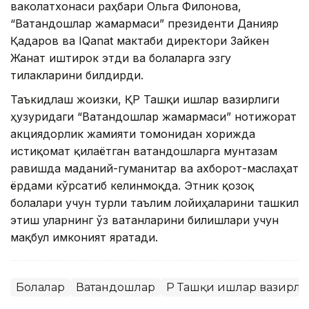
ваколатхонаси раҳбари Ольга Филонова,
“Ватандошлар жамғармаси” президенти Данияр
Қадаров ва IQanat мактаби директори Зайкен
Жанат иштирок этди ва болаларга эзгу
тилакларини билдирди.
Таъкидлаш жоизки, ҚР Ташқи ишлар вазирлиги
ҳузуридаги “Ватандошлар жамғармаси” нотижорат
акциядорлик жамияти томонидан хорижда
истиқомат қилаётган ватандошларга мунтазам
равишда маданий-гуманитар ва ахборот-маслаҳат
ёрдами кўрсатиб келинмоқда. Этник қозоқ
болалари учун турли таълим лойиҳаларини ташкил
этиш уларнинг ўз ватанларини билишлари учун
мақбул имконият яратади.
Болалар
Ватандошлар
ҚР Ташқи ишлар вазирл