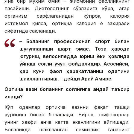
Яна бир муҳим омил – жисмоний фаолликнинг
пасайиши. Диетологнинг сўзларига кўра, агар
организм сарфлаганидан кўпроқ калория
истеъмол қилса, ортиқча калория ёғ захираси
сифатида сақланади.
– Боланинг профессионал спорт билан
шуғулланиши шарт эмас. Тоза ҳавода
югуриш, велосипедда юриш ёки ҳовлида
ўйнаш соғлиқ учун фойдалидир. Асосийси,
ҳар куни фаол ҳаракатланиш одатини
шакллантириш, – дейди Арай Амире.
Ортиқча вазн боланинг соғлиғига қандай таъсир
қилади?
Кўп одамлар ортиқча вазнни фақат ташқи
кўриниш билан боғлашади. Бироқ, шифокорлар
унинг хавфи анча катта эканлигини айтишади.
Болаликда шаклланган семизлик тананинг