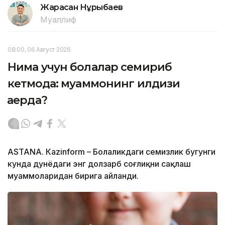
Жарасқан Нұрыбаев
Муаллиф
08:00, 06 Август 2026
Нима учун болалар семириб
кетмоқда: муаммонинг илдизи
қаерда?
ASTANА. Кazinform – Болаликдаги семизлик бугунги
кунда дунёдаги энг долзарб соғлиқни сақлаш
муаммоларидан бирига айланди.