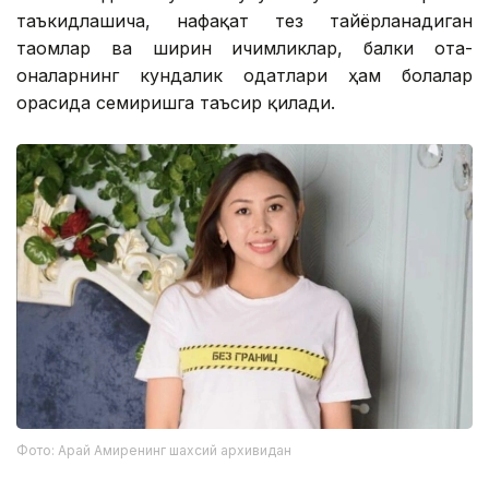
таъкидлашича, нафақат тез тайёрланадиган
таомлар ва ширин ичимликлар, балки ота-
оналарнинг кундалик одатлари ҳам болалар
орасида семиришга таъсир қилади.
Фото: Арай Амиренинг шахсий архивидан