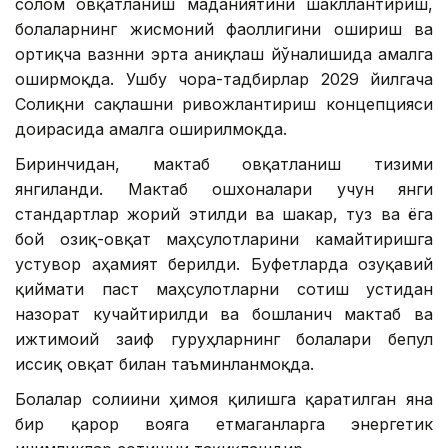
соғлом овқатланиш маданиятини шакллантириш,
болаларнинг жисмоний фаоллигини ошириш ва
ортиқча вазнни эрта аниқлаш йўналишида амалга
оширмоқда. Ушбу чора-тадбирлар 2029 йилгача
Соғлиқни сақлашни ривожлантириш концепцияси
доирасида амалга оширилмоқда.
Биринчидан, мактаб овқатланиш тизими
янгиланди. Мактаб ошхоналари учун янги
стандартлар жорий этилди ва шакар, туз ва ёғга
бой озиқ-овқат маҳсулотларини камайтиришга
устувор аҳамият берилди. Буфетларда озуқавий
қиймати паст маҳсулотларни сотиш устидан
назорат кучайтирилди ва бошланғич мактаб ва
ижтимоий заиф гуруҳларнинг болалари бепул
иссиқ овқат билан таъминланмоқда.
Болалар соғлиғини ҳимоя қилишга қаратилган яна
бир қарор вояга етмаганларга энергетик