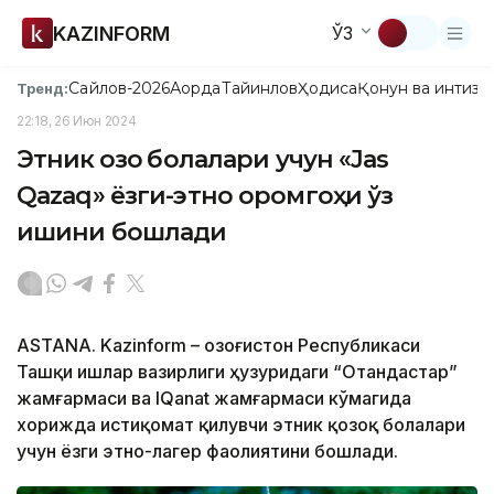
KAZINFORM
ЎЗ
Сайлов-2026
Ақорда
Тайинлов
Ҳодиса
Қонун ва интизо
Тренд:
22:18, 26 Июн 2024
Этник қозоқ болалари учун «Jas
Qazaq» ёзги-этно оромгоҳи ўз
ишини бошлади
ASTANA. Kazinform – Қозоғистон Республикаси
Ташқи ишлар вазирлиги ҳузуридаги “Отандастар”
жамғармаси ва IQanat жамғармаси кўмагида
хорижда истиқомат қилувчи этник қозоқ болалари
учун ёзги этно-лагер фаолиятини бошлади.