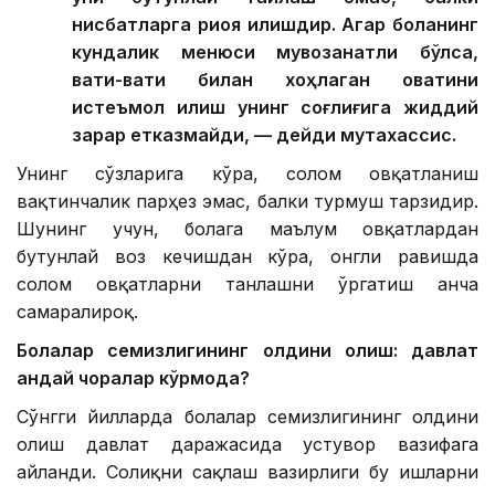
нисбатларга риоя қилишдир. Агар боланинг
кундалик менюси мувозанатли бўлса,
вақти-вақти билан хоҳлаган овқатини
истеъмол қилиш унинг соғлиғига жиддий
зарар етказмайди, — дейди мутахассис.
Унинг сўзларига кўра, соғлом овқатланиш
вақтинчалик парҳез эмас, балки турмуш тарзидир.
Шунинг учун, болага маълум овқатлардан
бутунлай воз кечишдан кўра, онгли равишда
соғлом овқатларни танлашни ўргатиш анча
самаралироқ.
Болалар семизлигининг олдини олиш: давлат
қандай чоралар кўрмоқда?
Сўнгги йилларда болалар семизлигининг олдини
олиш давлат даражасида устувор вазифага
айланди. Соғлиқни сақлаш вазирлиги бу ишларни