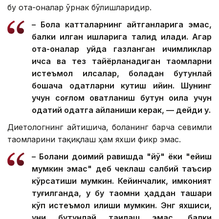
бу ота-оналар ўрнак бўлишларидир.
– Бола катталарнинг айтганларига эмас,
балки қилган ишларига тақлид қилади. Агар
ота-оналар уйда газланган ичимликлар
ичса ва тез тайёрланадиган таомларни
истеъмол қилсалар, боладан бутунлай
бошқача одатларни кутиш қийин. Шунинг
учун соғлом овқатланиш бутун оила учун
одатий одатга айланиши керак, — дейди у.
Диетологнинг айтишича, боланинг барча севимли
таомларини тақиқлаш ҳам яхши фикр эмас.
– Болани доимий равишда "йўқ" ёки "ейиш
мумкин эмас" деб чеклаш салбий таъсир
кўрсатиши мумкин. Кейинчалик, имконият
туғилганда, у бу таомни ҳаддан ташқари
кўп истеъмол қилиши мумкин. Энг яхшиси,
уни бутунлай тақиқлаш эмас, балки