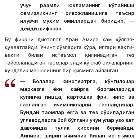
учун рақамли юкламанинг кўпайиши
семизликнинг ривожланишига таъсир
қилувчи муҳим омиллардан биридир, —
дейди шифокор.
Бу фикрни диетолог Арай Амире ҳам қўллаб-
қувватлайди. Унинг сўзларига кўра, илгари вақти-
вақти билан истеъмол қилинадиган тез
тайёрланадиган таомлар энди кўплаб оилаларнинг
кундалик менюсининг бир қисмига айланган.
— Болалар кинотеатрга, кўнгилочар
марказга ёки сайрга борганларида
кўпинча пицца, картошка фри, чипс ва
газланган ичимликларни танлайдилар.
Бундай таомлар ёғга ва тез сўриладиган
углеводларга бой бўлгани учун улар узоқ вақт
давомида тўқлик ҳиссини бермайди.
Айниқса, ширин ичимлик билан истеъмол