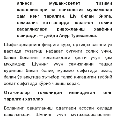
апнеси, мушак-скелет тизими
касалликлари ва психологик муаммолар
ҳам кенг тарқалган. Шу билан бирга,
семизлик катталарда юрак-қон томир
касалликлари ривожланиш хавфини
оширади, — дейди Ақнур Тўреханова.
Шифокорларнинг фикрига кўра, ортиқча вазнни ўз
вақтида тузатиш нафақат бугунги соғлиқ учун,
балки боланинг келажакдаги ҳаёти учун ҳам
муҳимдир. Шунинг учун семизликни ташқи
кўриниш билан боғлиқ муаммо сифатида эмас,
балки ўз вақтида эътибор талаб қиладиган тиббий
ҳолат сифатида кўриб чиқиш керак.
Ота-оналар томонидан қилинадиган кенг
тарқалган хатолар
Боланинг овқатланиш одатлари асосан оилада
шаклланади. Шунинг учун мутахассисларнинг