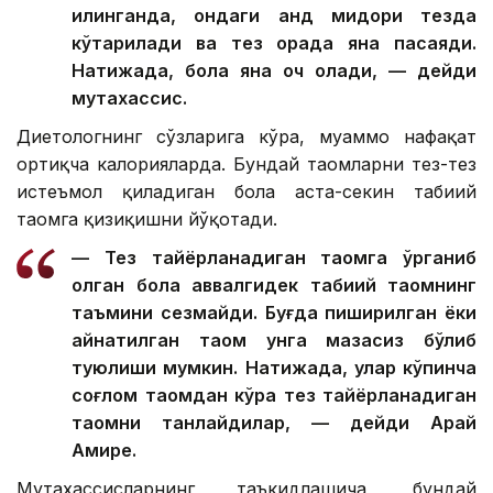
қилинганда, қондаги қанд миқдори тезда
кўтарилади ва тез орада яна пасаяди.
Натижада, бола яна оч қолади, — дейди
мутахассис.
Диетологнинг сўзларига кўра, муаммо нафақат
ортиқча калорияларда. Бундай таомларни тез-тез
истеъмол қиладиган бола аста-секин табиий
таомга қизиқишни йўқотади.
— Тез тайёрланадиган таомга ўрганиб
қолган бола аввалгидек табиий таомнинг
таъмини сезмайди. Буғда пиширилган ёки
қайнатилган таом унга мазасиз бўлиб
туюлиши мумкин. Натижада, улар кўпинча
соғлом таомдан кўра тез тайёрланадиган
таомни танлайдилар, — дейди Арай
Амире.
Мутахассисларнинг таъкидлашича, бундай