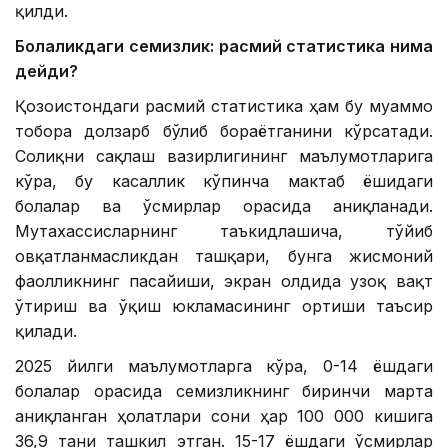
қилди.
Болаликдаги семизлик: расмий статистика нима
дейди?
Қозоғистондаги расмий статистика ҳам бу муаммо
тобора долзарб бўлиб бораётганини кўрсатади.
Соғлиқни сақлаш вазирлигининг маълумотларига
кўра, бу касаллик кўпинча мактаб ёшидаги
болалар ва ўсмирлар орасида аниқланади.
Мутахассисларнинг таъкидлашича, тўйиб
овқатланмасликдан ташқари, бунга жисмоний
фаолликнинг пасайиши, экран олдида узоқ вақт
ўтириш ва ўқиш юкламасининг ортиши таъсир
қилади.
2025 йилги маълумотларга кўра, 0-14 ёшдаги
болалар орасида семизликнинг биринчи марта
аниқланган ҳолатлари сони ҳар 100 000 кишига
36,9 тани ташкил этган. 15-17 ёшдаги ўсмирлар