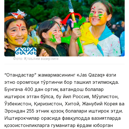
Фото: ҚР таълим вазирлиги
“Отандастар” жамғармасининг «Jas Qazaq» ёзги
этно оромгоҳи тўртинчи бор ташкил этилмоқда.
Бунгача 400 дан ортиқ ватандош болалар
иштирок этган бўлса, бу йил Россия, Мўғулистон,
Ўзбекистон, Қирғизистон, Хитой, Жанубий Корея ва
Эрондан 255 этник қозоқ болалари иштирок этди.
Иштирокчилар орасида фавқулодда вазиятларда
қозоғистонликларга гуманитар ёрдам юборган