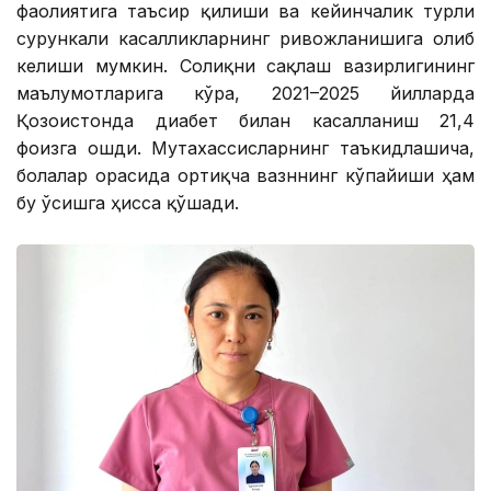
фаолиятига таъсир қилиши ва кейинчалик турли
сурункали касалликларнинг ривожланишига олиб
келиши мумкин. Соғлиқни сақлаш вазирлигининг
маълумотларига кўра, 2021–2025 йилларда
Қозоғистонда диабет билан касалланиш 21,4
фоизга ошди. Мутахассисларнинг таъкидлашича,
болалар орасида ортиқча вазннинг кўпайиши ҳам
бу ўсишга ҳисса қўшади.