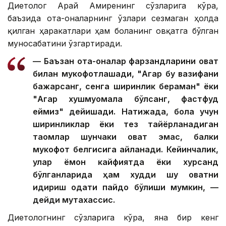
Диетолог Арай Амиренинг сўзларига кўра,
баъзида ота-оналарнинг ўзлари сезмаган ҳолда
қилган ҳаракатлари ҳам боланинг овқатга бўлган
муносабатини ўзгартиради.
— Баъзан ота-оналар фарзандларини овқат
билан мукофотлашади, "Агар бу вазифани
бажарсанг, сенга ширинлик бераман" ёки
"Агар хушмуомала бўлсанг, фастфуд
еймиз" дейишади. Натижада, бола учун
ширинликлар ёки тез тайёрланадиган
таомлар шунчаки овқат эмас, балки
мукофот белгисига айланади. Кейинчалик,
улар ёмон кайфиятда ёки хурсанд
бўлганларида ҳам худди шу овқатни
қидириш одати пайдо бўлиши мумкин, —
дейди мутахассис.
Диетологнинг сўзларига кўра, яна бир кенг