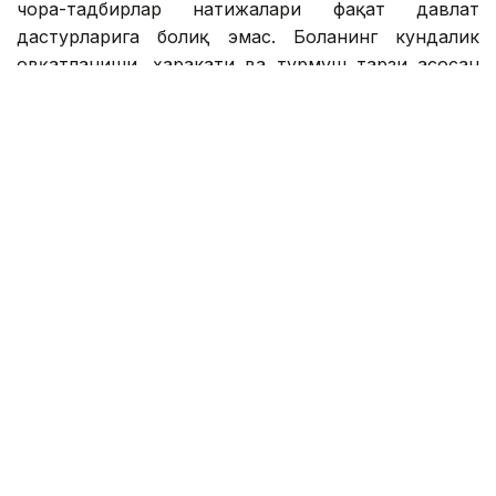
чора-тадбирлар натижалари фақат давлат
дастурларига боғлиқ эмас. Боланинг кундалик
овқатланиши, ҳаракати ва турмуш тарзи асосан
оилада шаклланади. Шунинг учун болаликдаги
семизликнинг олдини олиш касаллик
аниқлангандан кейин бошланмаслиги керак. Унинг
асоси - болаларда ёшлигидан соғлом овқатланиш
одатларини шакллантириш, кундалик ҳаракатни
турмуш тарзига айлантириш ва ота-оналарнинг
шахсий намунаси.
Семизлик
Болалар
Соғлиқни сақлаш
Ўқувчил
Бекабат Узаков
Муаллиф
11:10, 30 Июл 2026