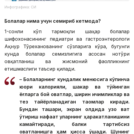
Инфографика: СИ
Болалар нима учун семириб кетмоқда?
1-сонли кўп тармоқли шаҳар болалар
шифохонасининг педиатри ва гастроэнтерологи
Ақнур Тўреханованинг сўзларига кўра, бугунги
кунда болалар семизлигига асосан нотўғри
овқатланиш ва жисмоний фаолликнинг
етишмаслиги таъсир қилади.
– Болаларнинг кундалик менюсига кўпинча
юқори калорияли, шакар ва тўйинган
ёғларга бой овқатлар, ширин ичимликлар ва
тез тайёрланадиган таомлар киради.
Бундан ташқари, экран олдида узоқ вақт
ўтириш нафақат уларнинг ҳаракатланишини
камайтиради, балки тартибсиз
овқатланишга ҳам ҳисса қўшади. Шунинг