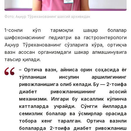
Фото: Ақнур Тўреханованинг шахсий архивидан
1-сонли кўп тармоқли шаҳар болалар
шифохонасининг педиатри ва гастроэнтерологи
Ақнур Тўреханованинг сўзларига кўра, ортиқча
вазн асосан организмдаги шакар алмашинувига
таъсир қилади.
– Ортиқча вазн, айниқса қорин соҳасида ёғ
тўпланиши инсулин қаршилигининг
ривожланишига олиб келади. Бу — 2-тоифа
диабет ривожланишининг асосий
механизми. Илгари бу касаллик кўпинча
катталарда учрайди. Сўнгги йилларда
семизлик болалар ва ўсмирлар орасида
тобора кенг тарқалган. Ортиқча вазнли
болаларда 2-тоифа диабет ривожланиш