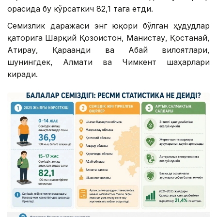
орасида бу кўрсаткич 82,1 тага етди.
Семизлик даражаси энг юқори бўлган ҳудудлар
қаторига Шарқий Қозоғистон, Манғистау, Қостанай,
Атирау, Қарағанди ва Абай вилоятлари,
шунингдек, Алмати ва Чимкент шаҳарлари
киради.