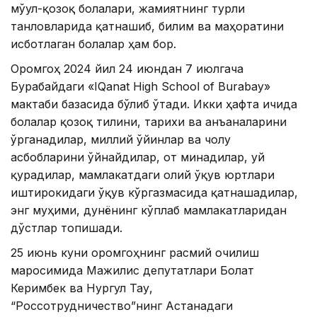
мўғул-қозоқ болалари, жамиятнинг турли
танловларида қатнашиб, билим ва маҳоратини
исботлаган болалар ҳам бор.
Оромгоҳ 2024 йил 24 июндан 7 июлгача
Бурабайдаги «IQanat High School of Burabay»
мактаби базасида бўлиб ўтади. Икки ҳафта ичида
болалар қозоқ тилини, тарихи ва анъаналарини
ўрганадилар, миллий ўйинлар ва чолғу
асбобларини ўйнайдилар, от минадилар, уй
қурадилар, мамлакатдаги олий ўқув юртлари
иштирокидаги ўқув кўргазмасида қатнашадилар,
энг муҳими, дунёнинг кўплаб мамлакатларидан
дўстлар топишади.
25 июнь куни оромгоҳнинг расмий очилиш
маросимида Мажилис депутатлари Болат
Керимбек ва Нургул Тау,
“Россотрудничество”нинг Астанадаги