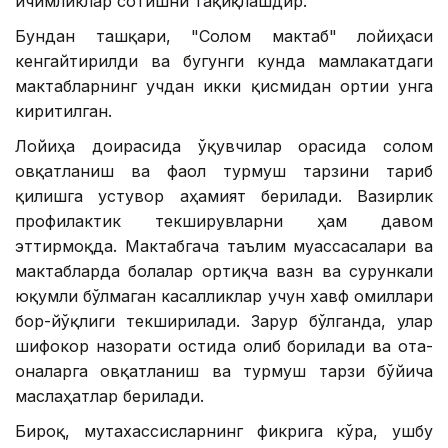
ичимликлар сотишни тақиқлашдир.
Бундан ташқари, "Соғлом мактаб" лойиҳаси
кенгайтирилди ва бугунги кунда мамлакатдаги
мактабларнинг учдан икки қисмидан ортиғи унга
киритилган.
Лойиҳа доирасида ўқувчилар орасида соғлом
овқатланиш ва фаол турмуш тарзини тарғиб
қилишга устувор аҳамият берилади. Вазирлик
профилактик текширувларни ҳам давом
эттирмоқда. Мактабгача таълим муассасалари ва
мактабларда болалар ортиқча вазн ва сурункали
юқумли бўлмаган касалликлар учун хавф омиллари
бор-йўқлиги текширилади. Зарур бўлганда, улар
шифокор назорати остида олиб борилади ва ота-
оналарга овқатланиш ва турмуш тарзи бўйича
маслаҳатлар берилади.
Бироқ, мутахассисларнинг фикрига кўра, ушбу