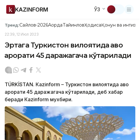
KAZINFORM
ЎЗ
Сайлов-2026
Ақорда
Тайинлов
Ҳодиса
Қонун ва интизо
Тренд:
22:39, 12 Июл 2023
Эртага Туркистон вилоятида ҳаво
ҳарорати 45 даражагача кўтарилади
TÚRKİSTAN. Кazinform – Туркистон вилоятида ҳаво
ҳарорати 45 даражагача кўтарилади, деб хабар
беради Кazinform мухбири.