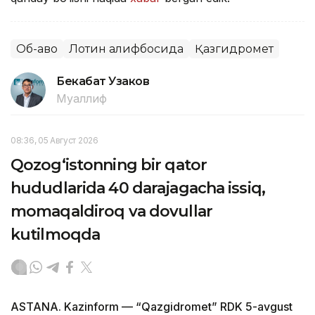
Об-ҳаво
Лотин алифбосида
Қазгидромет
Бекабат Узаков
Муаллиф
08:36, 05 Август 2026
Qozog‘istonning bir qator
hududlarida 40 darajagacha issiq,
momaqaldiroq va dovullar
kutilmoqda
ASTANA. Kazinform — “Qazgidromet” RDK 5-avgust