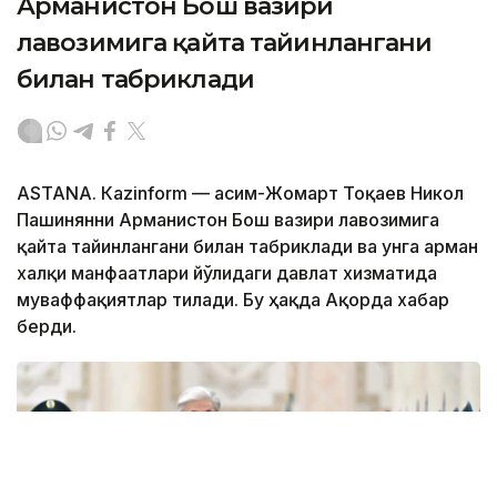
Арманистон Бош вазири
лавозимига қайта тайинлангани
билан табриклади
ASTANА. Кazinform — Қасим-Жомарт Тоқаев Никол
Пашинянни Арманистон Бош вазири лавозимига
қайта тайинлангани билан табриклади ва унга арман
халқи манфаатлари йўлидаги давлат хизматида
муваффақиятлар тилади. Бу ҳақда Ақорда хабар
берди.