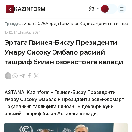
KAZINFORM
ЎЗ
Сайлов-2026
Ақорда
Тайинлов
Ҳодиса
Қонун ва интизо
Тренд:
15:12, 17 Декабр 2024
Эртага Гвинея-Бисау Президенти
Умару Сисоку Эмбало расмий
ташриф билан Қозоғистонга келади
ASTANA. Kazinform – Гвинея-Бисау Президенти
Умару Сисоку Эмбало ҚР Президенти Қасим-Жомарт
Тоқаевнинг таклифига биноан 18 декабрь куни
расмий ташриф билан Астанага келади.