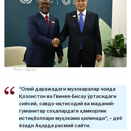
Фото: Ақорда
“Олий даражадаги музокаралар чоғида
Қозоғистон ва Гвинея-Бисау ўртасидаги
сиёсий, савдо-иқтисодий ва маданий-
гуманитар соҳалардаги ҳамкорлик
истиқболлари муҳокама қилинади”, – деб
ёзади Ақорда расмий сайти.