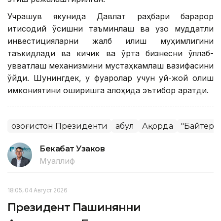
Учрашув якунида Давлат раҳбари барқарор
иқтисодий ўсишни таъминлаш ва узоқ муддатли
инвестицияларни жалб қилиш муҳимлигини
таъкидлади ва кичик ва ўрта бизнесни қўллаб-
қувватлаш механизмини мустаҳкамлаш вазифасини
қўйди. Шунингдек, у фуқаролар учун уй-жой олиш
имкониятини оширишга алоҳида эътибор қаратди.
Қозоғистон Президенти
Қабул
Ақорда
"Байтере
Бекабат Узаков
Муаллиф
18:05, 04 Август 2026
Президент Пашинянни