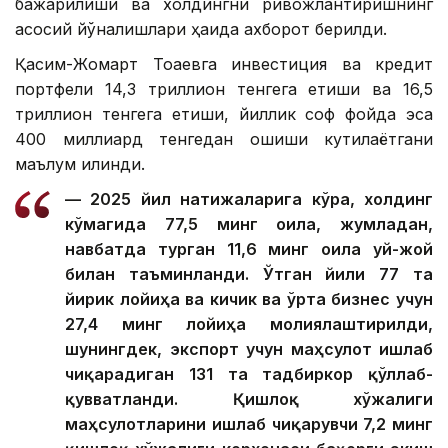
бажарилиши ва холдингни ривожлантиришнинг
асосий йўналишлари ҳақида ахборот берилди.
Қасим-Жомарт Тоқаевга инвестиция ва кредит
портфели 14,3 триллион тенгега етиши ва 16,5
триллион тенгега етиши, йиллик соф фойда эса
400 миллиард тенгедан ошиши кутилаётгани
маълум қилинди.
— 2025 йил натижаларига кўра, холдинг
кўмагида 77,5 минг оила, жумладан,
навбатда турган 11,6 минг оила уй-жой
билан таъминланди. Ўтган йили 77 та
йирик лойиҳа ва кичик ва ўрта бизнес учун
27,4 минг лойиҳа молиялаштирилди,
шунингдек, экспорт учун маҳсулот ишлаб
чиқарадиган 131 та тадбиркор қўллаб-
қувватланди. Қишлоқ хўжалиги
маҳсулотларини ишлаб чиқарувчи 7,2 минг