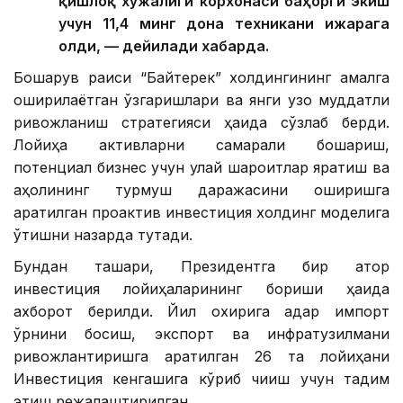
қишлоқ хўжалиги корхонаси баҳорги экиш
учун 11,4 минг дона техникани ижарага
олди, — дейилади хабарда.
Бошқарув раиси “Байтерек” холдингининг амалга
оширилаётган ўзгаришлари ва янги узоқ муддатли
ривожланиш стратегияси ҳақида сўзлаб берди.
Лойиҳа активларни самарали бошқариш,
потенциал бизнес учун қулай шароитлар яратиш ва
аҳолининг турмуш даражасини оширишга
қаратилган проактив инвестиция холдинг моделига
ўтишни назарда тутади.
Бундан ташқари, Президентга бир қатор
инвестиция лойиҳаларининг бориши ҳақида
ахборот берилди. Йил охирига қадар импорт
ўрнини босиш, экспорт ва инфратузилмани
ривожлантиришга қаратилган 26 та лойиҳани
Инвестиция кенгашига кўриб чиқиш учун тақдим
этиш режалаштирилган.