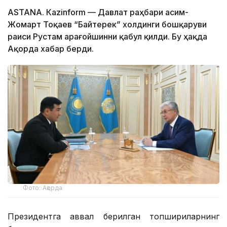
ASTANА. Каzinform — Давлат раҳбари Қасим-
Жомарт Тоқаев “Байтерек” холдинги бошқаруви
раиси Рустам Қарағойшинни қабул қилди. Бу ҳақда
Ақорда хабар берди.
Фото: Ақорда
Президентга аввал берилган топшириқларнинг