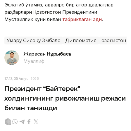
Эслатиб ўтамиз, аввалроқ бир қатор давлатлар
раҳбарлари Қозоғистон Президентини
Мустақиллик куни билан
табриклаган эди
.
Умару Сисоку Эмбало
Дипломатия
Қозоғистон
Жарасқан Нұрыбаев
Муаллиф
17:12, 05 Август 2026
Президент “Байтерек”
холдингининг ривожланиш режаси
билан танишди