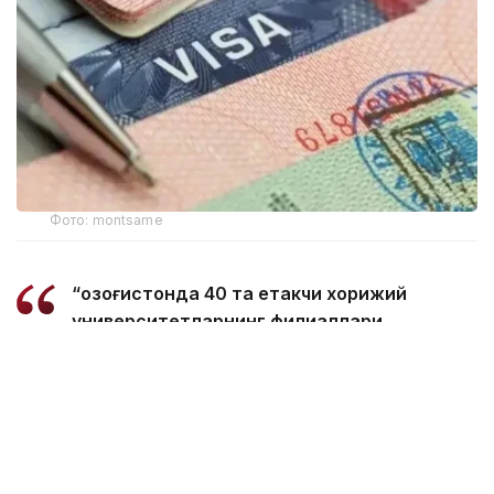
Фото: montsame
“Қозоғистонда 40 та етакчи хорижий
университетларнинг филиаллари
очилмоқда. Бугунги кунда
мамлакатимизда 31 минг 500 нафар
хорижлик талаба таҳсил олмоқда – бу
тарихий рекорддир. 2029 йилга бориб бу
сонни 150 мингга етказиш мақсад
қилинган. Бунинг учун хорижлик