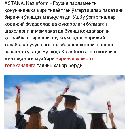
ASTANA. Kazinform - Грузия парламенти
қонунчиликка киритилаётган ўзгартишлар пакетини
биринчи ўқишда маъқуллади. Ушбу ўзгартишлар
хорижий фуқаролар ва фуқаролиги бўлмаган
шахсларнинг мамлакатда бўлиш қоидаларини
қатъийлаштиришни, шу жумладан хорижий
талабалар учун янги талабларни жорий этишни
назарда тутади. Бу ҳақда Kazinform агентлигининг
минтақадаги мухбири
Биринчи жамоат
телеканалига
таяниб хабар берди.