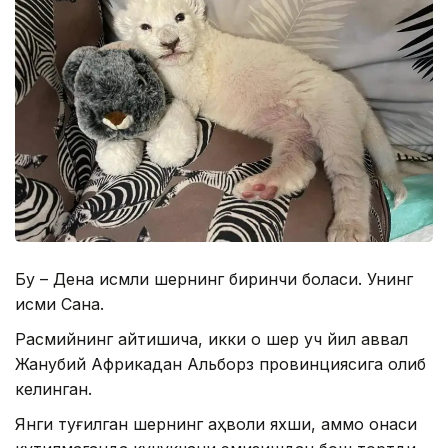
Бу – Дена исмли шернинг биринчи боласи. Унинг
исми Сана.
Расмийнинг айтишича, икки оқ шер уч йил аввал
Жанубий Африкадан Альборз провинциясига олиб
келинган.
Янги туғилган шернинг аҳволи яхши, аммо онаси