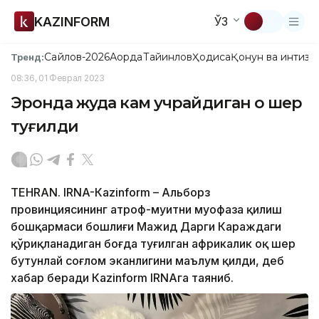
KAZINFORM
ЎЗ
Сайлов-2026
Ақорда
Тайинлов
Ҳодиса
Қонун ва интизо
Тренд:
08:36, 01 Феврал 2023
Эронда жуда кам учрайдиган оқ шер
туғилди
ТЕHRAN. IRNA-Кazinform – Альборз
провинциясининг атроф-муҳитни муҳофаза қилиш
бошқармаси бошлиғи Мажид Дарги Караждаги
қўриқланадиган боғда туғилган африкалик оқ шер
бутунлай соғлом эканлигини маълум қилди, деб
хабар беради Кazinform IRNAга таяниб.