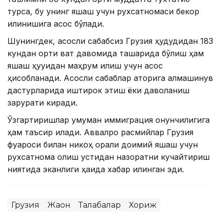
турса, бу унинг яшаш учун рухсатномаси бекор
қилинишига асос бўлади.
Шунингдек, асосли сабабсиз Грузия ҳудудидан 183
кундан ортиқ вақт давомида ташқарида бўлиш ҳам
яшаш ҳуқуқидан маҳрум қилиш учун асос
ҳисобланади. Асосли сабаблар қаторига алмашинув
дастурларида иштирок этиш ёки даволаниш
зарурати киради.
Ўзгартиришлар умуман иммиграция қонунчилигига
ҳам таъсир қилади. Аввалроқ расмийлар Грузия
фуқароси билан никоҳ орқали доимий яшаш учун
рухсатнома олиш устидан назоратни кучайтириш
ниятида эканлиги ҳақида хабар қилинган эди.
Грузия
Жаҳон
Талабалар
Хориж