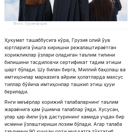
Фото: Грузинформ
Ҳукумат ташаббусига кўра, Грузия олий ўқув
юртларига ўқишга киришни режалаштираётган
хорижликлар ўзлари оладиган таълим тилини
билишини тасдиқловчи сертификат тақдим этиши
шарт бўлади. Шу билан бирга, Миллий баҳолаш ва
имтиҳонлар марказига айрим ҳолатларда махсус
тиллар бўйича имтиҳонлар ташкил этиш ҳуқуқи
берилади.
Янги меъёрлар хорижий талабаларнинг таълим
жараёнига ҳам қўшимча талаблар қўяди. Хусусан,
улар ҳар йили ўқув дастурининг камида учдан бир
қисмини ўзлаштириши лозим бўлади. Агар талаба
таълимни 90 кундан ортиқ муддатга тўхтатиб