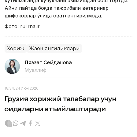
кутилмаганда кучукчани эмизишдан бош тортди.
Айни пайтда боғда тажрибали ветеринар
шифокорлар қўлида овқатлантирилмоқда.
Фото: ru.irna.ir
Хориж
Жаҳон янгиликлари
Ляззат Сейданова
Муаллиф
18:34, 24 Июн 2026
Грузия хорижий талабалар учун
қоидаларни қатъийлаштиради