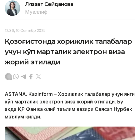
Ляззат Сейданова
Муаллиф
12:36, 10 Сентябр 2025
Қозоғистонда хорижлик талабалар
учун кўп марталик электрон виза
жорий этилади
ASTANA. Kazinform – Хорижлик талабалар учун янги
кўп марталик электрон виза жорий этилади. Бу
ҳақда ҚР Фан ва олий таълим вазири Саясат Нурбек
маълум қилди.