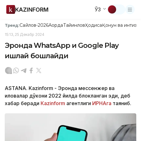
KAZINFORM
ЎЗ
Сайлов-2026
Ақорда
Тайинлов
Ҳодиса
Қонун ва интизо
Тренд:
15:13, 25 Декабр 2024
Эронда WhatsApp и Google Play
ишлай бошлайди
ASTANA. Kazinform - Эронда мессенжер ва
иловалар дўкони 2022 йилда блокланган эди, деб
хабар беради
Кazinform
агентлиги
ИРНАга
таяниб.