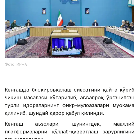
Фото: ИРНА
Кенгашда блокировкалаш сиёсатини қайта кўриб
чиқиш масаласи кўтарилиб, аввалроқ ўрганилган
турли идораларнинг фикр-мулоҳазалари муҳокама
қилиниб, шундай қарор қабул қилинди.
Кенгаш аъзолари, шунингдек, маҳаллий
платформаларни қўллаб-қувватлаш зарурлигини