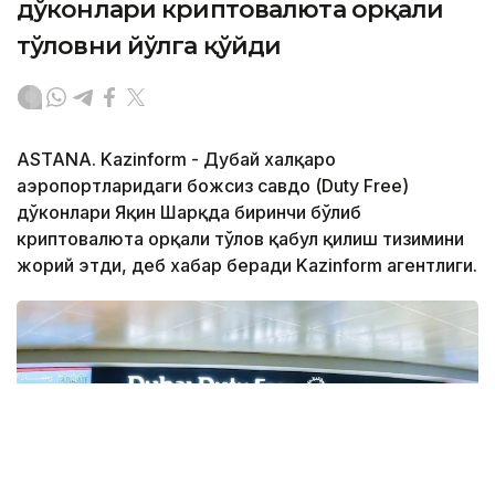
дўконлари криптовалюта орқали
тўловни йўлга қўйди
ASTANA. Kazinform - Дубай халқаро
аэропортларидаги божсиз савдо (Duty Free)
дўконлари Яқин Шарқда биринчи бўлиб
криптовалюта орқали тўлов қабул қилиш тизимини
жорий этди, деб хабар беради Kazinform агентлиги.