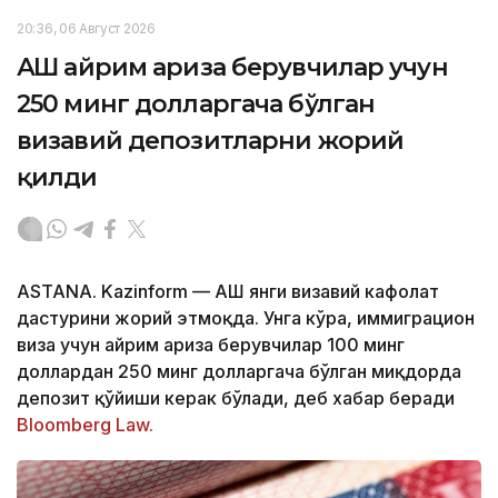
20:36, 06 Август 2026
АҚШ айрим ариза берувчилар учун
250 минг долларгача бўлган
визавий депозитларни жорий
қилди
ASTANA. Kazinform — АҚШ янги визавий кафолат
дастурини жорий этмоқда. Унга кўра, иммиграцион
виза учун айрим ариза берувчилар 100 минг
доллардан 250 минг долларгача бўлган миқдорда
депозит қўйиши керак бўлади, деб хабар беради
Bloomberg Law.