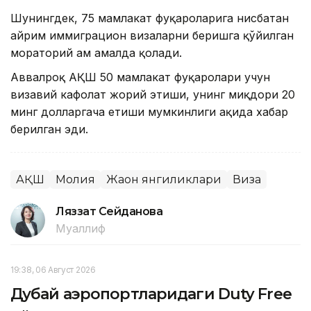
Шунингдек, 75 мамлакат фуқароларига нисбатан
айрим иммиграцион визаларни беришга қўйилган
мораторий ҳам амалда қолади.
Аввалроқ АҚШ 50 мамлакат фуқаролари учун
визавий кафолат жорий этиши, унинг миқдори 20
минг долларгача етиши мумкинлиги ҳақида хабар
берилган эди.
АҚШ
Молия
Жаҳон янгиликлари
Виза
Ляззат Сейданова
Муаллиф
19:38, 06 Август 2026
Дубай аэропортларидаги Duty Free