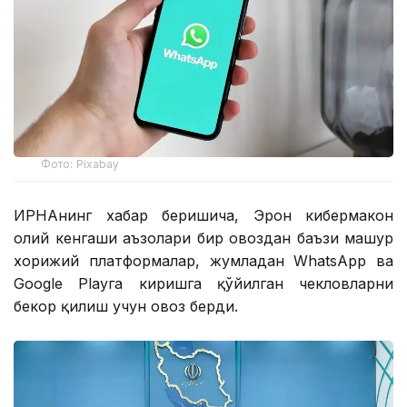
Фото: Pixabay
ИРНАнинг хабар беришича, Эрон кибермакон
олий кенгаши аъзолари бир овоздан баъзи машҳур
хорижий платформалар, жумладан WhatsApp ва
Google Playга киришга қўйилган чекловларни
бекор қилиш учун овоз берди.