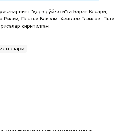
исаларнинг “қора рўйхати”га Баран Косари,
 Риахи, Пантеа Бахрам, Хенгаме Газиани, Пега
трисалар киритилган.
гиликлари
 компания эгаларининг