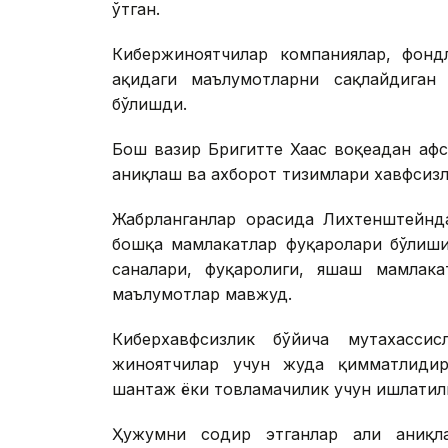
ўтган.
Кибержиноятчилар компаниялар, фондл
ҳақидаги маълумотларни сақлайдиган
бўлишди.
Бош вазир Бригитте Хаас воқеадан афс
аниқлаш ва ахборот тизимлари хавфсизл
Жабрланганлар орасида Лихтенштейнд
бошқа мамлакатлар фуқаролари бўлиши
саналари, фуқаролиги, яшаш мамлака
маълумотлар мавжуд.
Киберхавфсизлик бўйича мутахассис
жиноятчилар учун жуда қимматлидир
шантаж ёки товламачилик учун ишлати
Ҳужумни содир этганлар ҳали аниқла