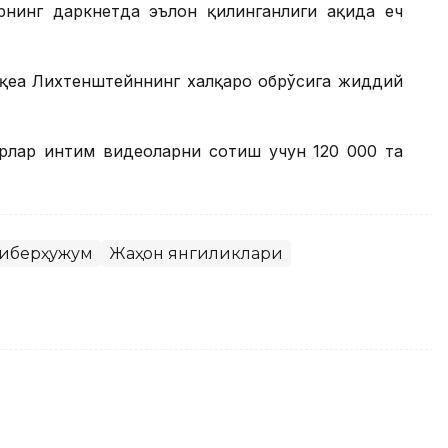
нинг даркнетда эълон қилинганлиги ҳақида ҳеч
оқеа Лихтенштейннинг халқаро обрўсига жиддий
ерлар интим видеоларни сотиш учун 120 000 та
иберҳужум
Жаҳон янгиликлари