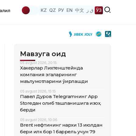
KZ
QZ
РУ
EN
中文
ق ز
ЎЗ
аҳлил
Мавзуга оид
05 avgust 2026, 20:15
Хакерлар Лихтенштейнда
компания эгаларининг
маълумотларини ўғирлашди
05 avgust 2026, 15:15
Павел Дуров Telegramнинг App
Storeдан олиб ташланишига изоҳ
берди
05 avgust 2026, 10:36
Brent нефтининг нархи 13 июлдан
бери илк бор 1 баррель учун 79