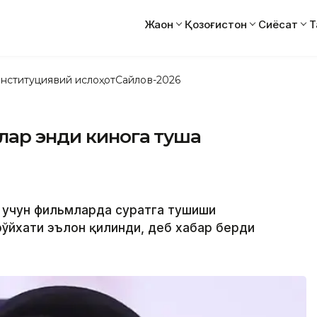
Жаҳон
Қозоғистон
Сиёсат
Т
нституциявий ислоҳот
Сайлов-2026
лар энди кинога туша
 учун фильмларда суратга тушиши
рўйхати эълон қилинди, деб хабар берди