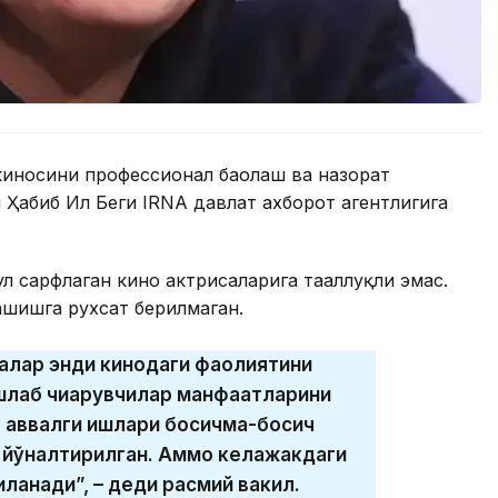
 киносини профессионал баҳолаш ва назорат
 Ҳабиб Ил Беги IRNA давлат ахборот агентлигига
ул сарфлаган кино актрисаларига тааллуқли эмас.
ашишга рухсат берилмаган.
алар энди кинодаги фаолиятини
шлаб чиқарувчилар манфаатларини
 аввалги ишлари босқичма-босқич
ғ йўналтирилган. Аммо келажакдаги
қланади”, – деди расмий вакил.