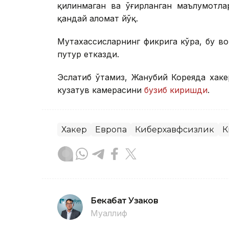
қилинмаган ва ўғирланган маълумотлар
қандай аломат йўқ.
Мутахассисларнинг фикрига кўра, бу в
путур етказди.
Эслатиб ўтамиз, Жанубий Кореяда хак
кузатув камерасини
бузиб киришди
.
Хакер
Европа
Киберхавфсизлик
К
Бекабат Узаков
Муаллиф