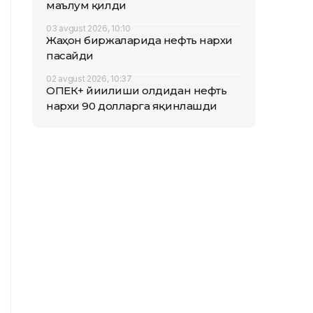
маълум қилди
03 avgust 2026, 10:10
Жаҳон биржаларида нефть нархи
пасайди
02 avgust 2026, 10:37
ОПEК+ йиғилиши олдидан нефть
нархи 90 долларга яқинлашди