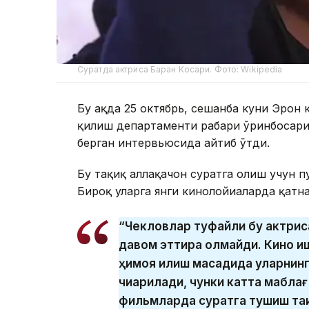
Суратда актриса Баран Косари. Фото: Wikipedia
Бу ҳақда 25 октябрь, сешанба куни Эрон
қилиш департаменти раҳбари ўринбосари
берган интервьюсида айтиб ўтди.
Бу тақиқ аллақачон суратга олиш учун п
Бироқ уларга янги кинолойиҳаларда қатн
“Чекловлар туфайли бу актрис
давом эттира олмайди. Кино и
ҳимоя қилиш мақсадида уларнинг
чиқарилади, чунки катта мабла
фильмларда суратга тушиш тақи