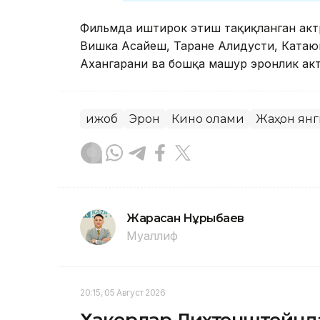
Фильмда иштирок этиш тақиқланган актр
Вишка Асайеш, Таране Алидусти, Катаюн
Ахангарани ва бошқа машҳур эронлик ак
Ҳижоб
Эрон
Кино олами
Жаҳон ян
Жарасқан Нұрыбаев
Муаллиф
20:15, 05 Август 2026
Хакерлар Лихтенштейнда