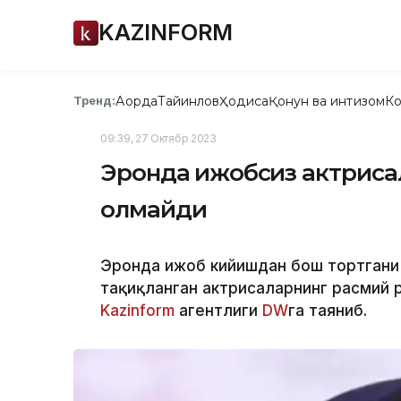
KAZINFORM
Ақорда
Тайинлов
Ҳодиса
Қонун ва интизом
Ко
Тренд:
09:39, 27 Октябр 2023
Эронда ҳижобсиз актриса
олмайди
Эронда ҳижоб кийишдан бош тортгани
тақиқланган актрисаларнинг расмий 
Kazinform
агентлиги
DW
га таяниб.