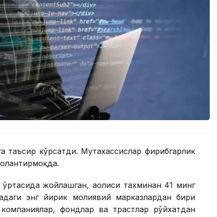
а таъсир кўрсатди. Мутахассислар фирибгарлик
оҳлантирмоқда.
ўртасида жойлашган, аҳолиси тахминан 41 минг
адаги энг йирик молиявий марказлардан бири
о компаниялар, фондлар ва трастлар рўйхатдан