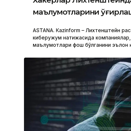
маълумотларини ўғирл
ASTANА. Кazinform – Лихтенштейн ра
киберҳужум натижасида компаниялар,
маълумотлари фош бўлганини эълон 