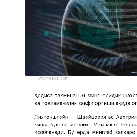
Фото: freepik.com
Ҳодиса тахминан 31 минг юридик шахсг
ва товламачилик хавфи ортиши ҳақида ог
Лихтенштейн — Швейцария ва Австрия 
киши бўлган князлик. Мамлакат Европ
ҳисобланади. Бу ерда минглаб халқар