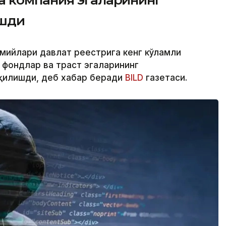
ашди
смийлари давлат реестрига кенг кўламли
 фондлар ва траст эгаларининг
қилишди, деб хабар беради
BILD
газетаси.