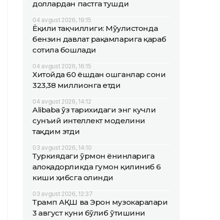
доллардан пастга тушди
04 avgust 2026, 19:15
Ёқилғи тақчиллиги: Мўғулистонда
бензин давлат рақамларига қараб
сотила бошлади
04 avgust 2026, 16:15
Хитойда 60 ёшдан ошганлар сони
323,38 миллионга етди
04 avgust 2026, 14:12
Alibaba ўз тарихидаги энг кучли
сунъий интеллект моделини
тақдим этди
03 avgust 2026, 14:10
Туркиядаги ўрмон ёнғинларига
алоқадорликда гумон қилиниб 6
киши ҳибсга олинди
03 avgust 2026, 12:37
Трамп АҚШ ва Эрон музокаралари
3 август куни бўлиб ўтишини