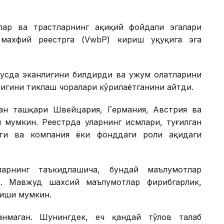
ар ва трастларнинг ҳақиқий фойдали эгалари
 махфий реестрга (VwbP) кириш ҳуқуқига эга
усда эканлигини билдирди ва ҳужум ҳолатларини
игини тиклаш чоралари кўрилаётганини айтди.
ан ташқари Швейцария, Германия, Австрия ва
 мумкин. Реестрда уларнинг исмлари, туғилган
ти ва компания ёки фонддаги роли ҳақидаги
ларнинг таъкидлашича, бундай маълумотлар
. Мавжуд шахсий маълумотлар фирибгарлик,
лиши мумкин.
нмаган. Шунингдек, ҳеч қандай тўлов талаб