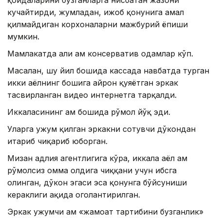
қоидаларини бузганларга нисбатан жазони
кучайтирди, жумладан, ҳижоб қонунига амал
қилмайдиган корхоналарни мажбурий ёпиши
мумкин.
Мамлакатда ҳали ҳам консерватив одамлар кўп.
Масалан, шу йил бошида кассада навбатда турган
икки аёлнинг бошига айрон қуяётган эркак
тасвирланган видео интернетга тарқалди.
Иккаласининг ҳам бошида рўмол йўқ эди.
Уларга ҳужум қилган эркакни сотувчи дўкондан
итариб чиқариб юборган.
Мизан адлия агентлигига кўра, иккала аёл ҳам
рўмолсиз омма олдига чиққани учун ҳибсга
олинган, дўкон эгаси эса қонунга бўйсуниши
кераклиги ҳақида огоҳлантирилган.
Эркак ҳужумчи ҳам «жамоат тартибини бузганлик»