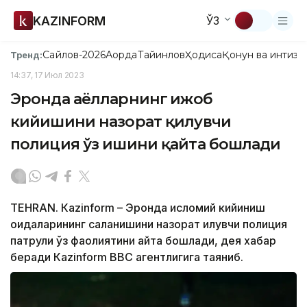
KAZINFORM
ЎЗ
Сайлов-2026
Ақорда
Тайинлов
Ҳодиса
Қонун ва интизо
Тренд:
14:37, 17 Июл 2023
Эронда аёлларнинг ҳижоб
кийишини назорат қилувчи
полиция ўз ишини қайта бошлади
ТЕHRAN. Кazinform – Эронда исломий кийиниш
қоидаларининг сақланишини назорат қилувчи полиция
патрули ўз фаолиятини қайта бошлади, дея хабар
беради Кazinform ВВC агентлигига таяниб.