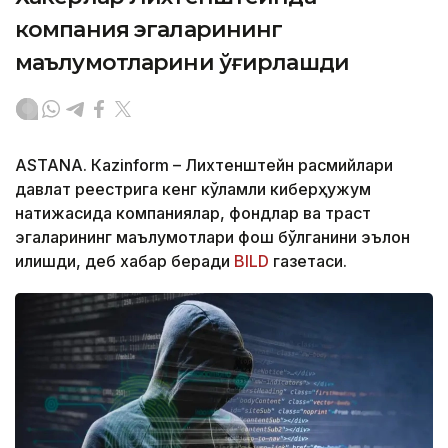
компания эгаларининг
маълумотларини ўғирлашди
ASTANА. Кazinform – Лихтенштейн расмийлари
давлат реестрига кенг кўламли киберҳужум
натижасида компаниялар, фондлар ва траст
эгаларининг маълумотлари фош бўлганини эълон
қилишди, деб хабар беради
BILD
газетаси.