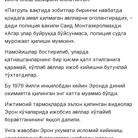
«Патруль вақтида зобитлар биринчи навбатда
қоидага амал қилмаган аёлларни огоҳлантиради», –
деди полиция вакили Саид Монтазеролмахди.
«Агар улар буйруққа бўйсунмаса, полиция судга
мурожаат қилиши мумкин».
Намойишлар бостирилиб, уларда
қатнашганларнинг бир қисми қатл этилганига
қарамай, кўплаб аёллар ҳижоб кийишни бутунлай
тўхтатдилар.
Бу 1979 йилги инқилобдан кейин Эронда диний
ҳокимиятга қилинган энг катта муаммо бўлди.
Ижтимоий тармоқларда эълон қилинган видеолар
Эрон кўчаларида ҳижобсиз аёллар кўпайиб
бораётганининг яққол далили.
Унга жавобан Эрон ҳукумати исломий кийиниш