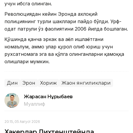
учун ҳибсга олинган.
Революциядан кейин Эронда ахлоқий
полициянинг турли шакллари пайдо бўлди. Урф-
одат патрули ўз фаолиятини 2006 йилда бошлаган.
Қўшинда қанча эркак ва аёл ишлаётгани
номаълум, аммо улар қурол олиб юриш учун
рухсатномага эга ва қўлга олинганларни қамоққа
олишлари мумкин.
Дин
Эрон
Хориж
Жаҳон янгиликлари
Жарасқан Нұрыбаев
Муаллиф
20:15, 05 Август 2026
Хакерлар Лихтенштейнда