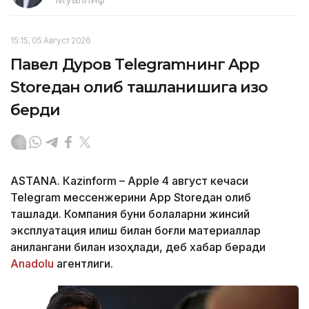
15:15, 05 Август 2026
Павел Дуров Telegramнинг App
Storeдан олиб ташланишига изоҳ
берди
ASTANА. Кazinform – Apple 4 август кечаси
Telegram мессенжерини App Storeдан олиб
ташлади. Компания буни болаларни жинсий
эксплуатация қилиш билан боғлиқ материаллар
аниқлангани билан изоҳлади, деб хабар беради
Аnadolu
агентлиги.