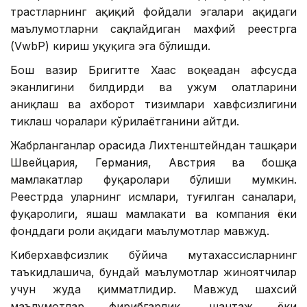
трастларнинг ҳақиқий фойдали эгалари ҳақидаги
маълумотларни сақлайдиган махфий реестрга
(VwbP) кириш ҳуқуқига эга бўлишди.
Бош вазир Бригитте Хаас воқеадан афсусда
эканлигини билдирди ва ҳужум ҳолатларини
аниқлаш ва ахборот тизимлари хавфсизлигини
тиклаш чоралари кўрилаётганини айтди.
Жабрланганлар орасида Лихтенштейндан ташқари
Швейцария, Германия, Австрия ва бошқа
мамлакатлар фуқаролари бўлиши мумкин.
Реестрда уларнинг исмлари, туғилган саналари,
фуқаролиги, яшаш мамлакати ва компания ёки
фонддаги роли ҳақидаги маълумотлар мавжуд.
Киберхавфсизлик бўйича мутахассисларнинг
таъкидлашича, бундай маълумотлар жиноятчилар
учун жуда қимматлидир. Мавжуд шахсий
маълумотлар фирибгарлик, шантаж ёки