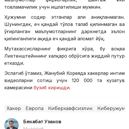
товламачилик учун ишлатилиши мумкин.
Ҳужумни содир этганлар ҳали аниқланмаган.
Шунингдек, ҳеч қандай тўлов талаб қилинмаган ва
ўғирланган маълумотларнинг даркнетда эълон
қилинганлиги ҳақида ҳеч қандай аломат йўқ.
Мутахассисларнинг фикрига кўра, бу воқеа
Лихтенштейннинг халқаро обрўсига жиддий путур
етказди.
Эслатиб ўтамиз, Жанубий Кореяда хакерлар интим
видеоларни сотиш учун 120 000 та кузатув
камерасини
бузиб киришди
.
Хакер
Европа
Киберхавфсизлик
Киберҳужум
Бекабат Узаков
Муаллиф