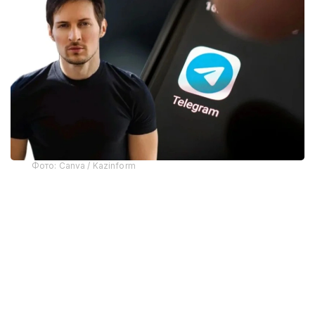
Фото: Canva / Kazinform
Telegram асосчиларидан бири Павел Дуров
мессенжернинг олиб ташланишига
“фирибгарлар”нинг хатти-ҳаракатлари сабаб
бўлганини айтди.
Apple вакилларининг сўзларига кўра, тақиқланган
материалларни тарқатган фойдаланувчи