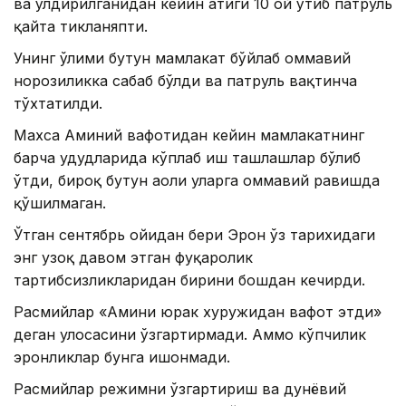
ва ўлдирилганидан кейин атиги 10 ой ўтиб патруль
қайта тикланяпти.
Унинг ўлими бутун мамлакат бўйлаб оммавий
норозиликка сабаб бўлди ва патруль вақтинча
тўхтатилди.
Махса Аминий вафотидан кейин мамлакатнинг
барча ҳудудларида кўплаб иш ташлашлар бўлиб
ўтди, бироқ бутун аҳоли уларга оммавий равишда
қўшилмаган.
Ўтган сентябрь ойидан бери Эрон ўз тарихидаги
энг узоқ давом этган фуқаролик
тартибсизликларидан бирини бошдан кечирди.
Расмийлар «Амини юрак хуружидан вафот этди»
деган ҳулосасини ўзгартирмади. Аммо кўпчилик
эронликлар бунга ишонмади.
Расмийлар режимни ўзгартириш ва дунёвий