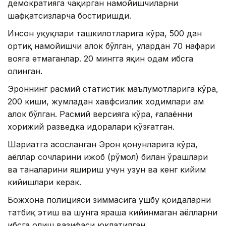
демократияга чақирган намойишчиларни
шафқатсизларча бостиришди.
Инсон ҳуқуқлари ташкилотларига кўра, 500 дан
ортиқ намойишчи ҳалок бўлган, улардан 70 нафари
вояга етмаганлар. 20 мингга яқин одам ҳибсга
олинган.
Эроннинг расмий статистик маълумотларига кўра,
200 киши, жумладан хавфсизлик ходимлари ҳам
ҳалок бўлган. Расмий версияга кўра, ғалаённи
хорижий разведка идоралари қўзғатган.
Шариатга асосланган Эрон қонунларига кўра,
аёллар сочларини ҳижоб (рўмол) билан ўрашлари
ва таналарини яшириш учун узун ва кенг кийим
кийишлари керак.
Божхона полицияси зиммасига ушбу қоидаларни
татбиқ этиш ва шунга яраша кийинмаган аёлларни
ҳибсга олиш вазифаси юклатилган.