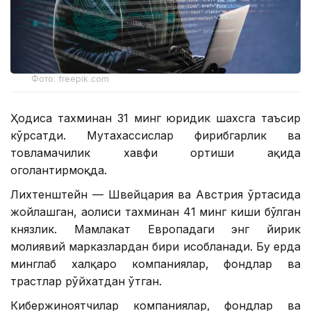
Фото: freepik.com
Ҳодиса тахминан 31 минг юридик шахсга таъсир
кўрсатди. Мутахассислар фирибгарлик ва
товламачилик хавфи ортиши ҳақида
огоҳлантирмоқда.
Лихтенштейн — Швейцария ва Австрия ўртасида
жойлашган, аҳолиси тахминан 41 минг киши бўлган
князлик. Мамлакат Европадаги энг йирик
молиявий марказлардан бири ҳисобланади. Бу ерда
минглаб халқаро компаниялар, фондлар ва
трастлар рўйхатдан ўтган.
Кибержиноятчилар компаниялар, фондлар ва