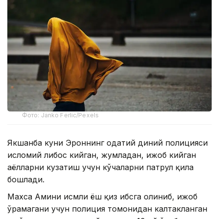
Фото: Janko Ferlic/Pexels
Якшанба куни Эроннинг одатий диний полицияси
исломий либос кийган, жумладан, ҳижоб кийган
аёлларни кузатиш учун кўчаларни патрул қила
бошлади.
Махса Амини исмли ёш қиз ҳибсга олиниб, ҳижоб
ўрамагани учун полиция томонидан калтакланган