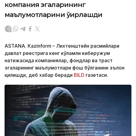
компания эгаларининг
маълумотларини ўғирлашди
ASTANА. Кazinform – Лихтенштейн расмийлари
давлат реестрига кенг кўламли киберҳужум
натижасида компаниялар, фондлар ва траст
эгаларининг маълумотлари фош бўлганини эълон
қилишди, деб хабар беради
BILD
газетаси.