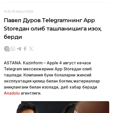
15:15, 05 Август 2026
Павел Дуров Telegramнинг App
Storeдан олиб ташланишига изоҳ
берди
ASTANА. Кazinform – Apple 4 август кечаси
Telegram мессенжерини App Storeдан олиб
ташлади. Компания буни болаларни жинсий
эксплуатация қилиш билан боғлиқ материаллар
аниқлангани билан изоҳлади, деб хабар беради
Аnadolu
агентлиги.