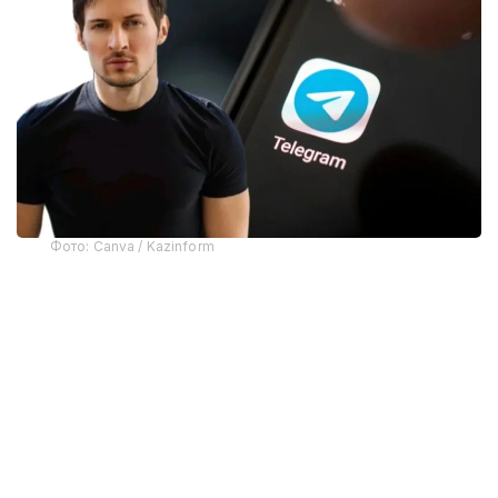
Фото: Canva / Kazinform
Telegram асосчиларидан бири Павел Дуров
мессенжернинг олиб ташланишига
“фирибгарлар”нинг хатти-ҳаракатлари сабаб
бўлганини айтди.
Apple вакилларининг сўзларига кўра, тақиқланган
материалларни тарқатган фойдаланувчи
аниқлангандан сўнг, Telegram маъмуриятига хабар