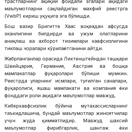
трастларнинг ҳақиқий фойдали эгалари ҳақидаги
маълумотларни сақлайдиган махфий реестрга
(VwbP) кириш ҳуқуқига эга бўлишди.
Бош вазир Бригитте Хаас воқеадан афсусда
эканлигини билдирди ва ҳужум ҳолатларини
аниқлаш ва ахборот тизимлари хавфсизлигини
тиклаш чоралари кўрилаётганини айтди.
Жабрланганлар орасида Лихтенштейндан ташқари
Швейцария, Германия, Австрия ва бошқа
мамлакатлар фуқаролари бўлиши мумкин.
Реестрда уларнинг исмлари, туғилган саналари,
фуқаролиги, яшаш мамлакати ва компания ёки
фонддаги роли ҳақидаги маълумотлар мавжуд.
Киберхавфсизлик бўйича мутахассисларнинг
таъкидлашича, бундай маълумотлар жиноятчилар
учун жуда қимматлидир. Мавжуд шахсий
маълумотлар фирибгарлик, шантаж ёки