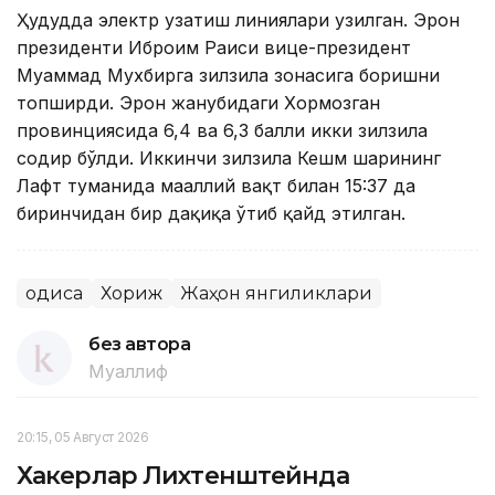
Ҳудудда электр узатиш линиялари узилган. Эрон
президенти Иброҳим Раиси вице-президент
Муҳаммад Мухбирга зилзила зонасига боришни
топширди. Эрон жанубидаги Хормозган
провинциясида 6,4 ва 6,3 балли икки зилзила
содир бўлди. Иккинчи зилзила Кешм шаҳрининг
Лафт туманида маҳаллий вақт билан 15:37 да
биринчидан бир дақиқа ўтиб қайд этилган.
Ҳодиса
Хориж
Жаҳон янгиликлари
без автора
Муаллиф
20:15, 05 Август 2026
Хакерлар Лихтенштейнда