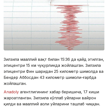
Зилзила маҳаллий вақт билан 15:36 да қайд этилган,
эпицентри 15 км чуқурликда жойлашган. Зилзила
эпицентри Фин шаҳридан 25 километр шимолда ва
Бендер Aббосдан 43 километр шимоли-ғарбда
жойлашган.
Anadoly
агентлигининг хабар беришича, 17 киши
жароҳатланган. Зилзила кўплаб уйларни вайрон
қилди ва маҳаллий аҳоли уйларини ташлаб чиққан.