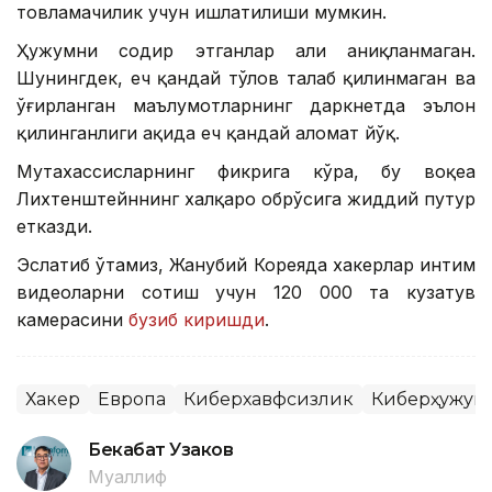
товламачилик учун ишлатилиши мумкин.
Ҳужумни содир этганлар ҳали аниқланмаган.
Шунингдек, ҳеч қандай тўлов талаб қилинмаган ва
ўғирланган маълумотларнинг даркнетда эълон
қилинганлиги ҳақида ҳеч қандай аломат йўқ.
Мутахассисларнинг фикрига кўра, бу воқеа
Лихтенштейннинг халқаро обрўсига жиддий путур
етказди.
Эслатиб ўтамиз, Жанубий Кореяда хакерлар интим
видеоларни сотиш учун 120 000 та кузатув
камерасини
бузиб киришди
.
Хакер
Европа
Киберхавфсизлик
Киберҳужум
Бекабат Узаков
Муаллиф