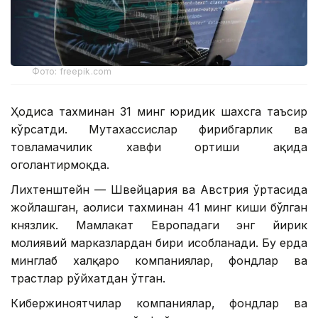
Фото: freepik.com
Ҳодиса тахминан 31 минг юридик шахсга таъсир
кўрсатди. Мутахассислар фирибгарлик ва
товламачилик хавфи ортиши ҳақида
огоҳлантирмоқда.
Лихтенштейн — Швейцария ва Австрия ўртасида
жойлашган, аҳолиси тахминан 41 минг киши бўлган
князлик. Мамлакат Европадаги энг йирик
молиявий марказлардан бири ҳисобланади. Бу ерда
минглаб халқаро компаниялар, фондлар ва
трастлар рўйхатдан ўтган.
Кибержиноятчилар компаниялар, фондлар ва