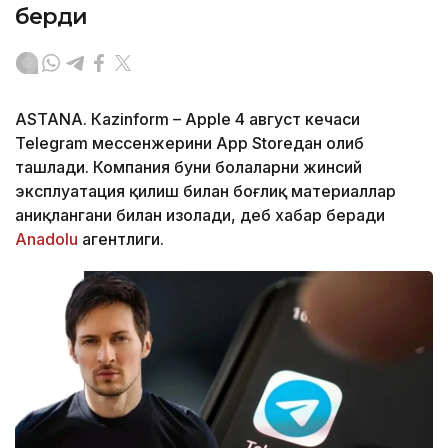
берди
ASTANА. Кazinform – Apple 4 август кечаси
Telegram мессенжерини App Storeдан олиб
ташлади. Компания буни болаларни жинсий
эксплуатация қилиш билан боғлиқ материаллар
аниқлангани билан изоҳлади, деб хабар беради
Аnadolu
агентлиги.