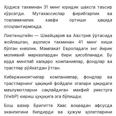
Ҳодиса тахминан 31 минг юридик шахсга таъсир
кўрсатди. Мутахассислар фирибгарлик ва
товламачилик хавфи ортиши ҳақида
огоҳлантирмоқда.
Лихтенштейн — Швейцария ва Австрия ўртасида
жойлашган, аҳолиси тахминан 41 минг киши
бўлган князлик. Мамлакат Европадаги энг йирик
молиявий марказлардан бири ҳисобланади. Бу
ерда минглаб халқаро компаниялар, фондлар ва
трастлар рўйхатдан ўтган.
Кибержиноятчилар компаниялар, фондлар ва
трастларнинг ҳақиқий фойдали эгалари ҳақидаги
маълумотларни сақлайдиган махфий реестрга
(VwbP) кириш ҳуқуқига эга бўлишди.
Бош вазир Бригитте Хаас воқеадан афсусда
эканлигини билдирди ва ҳужум ҳолатларини