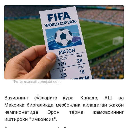
Фото: mannattvpunjabi.com
Вазирнинг сўзларига кўра, Канада, АҚШ ва
Мексика биргаликда мезбонлик қиладиган жаҳон
чемпионатида Эрон терма жамоасининг
иштироки "имконсиз".