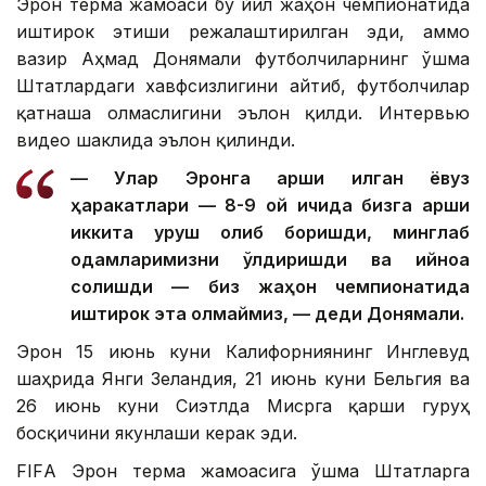
Эрон терма жамоаси бу йил жаҳон чемпионатида
иштирок этиши режалаштирилган эди, аммо
вазир Аҳмад Донямали футболчиларнинг Қўшма
Штатлардаги хавфсизлигини айтиб, футболчилар
қатнаша олмаслигини эълон қилди. Интервью
видео шаклида эълон қилинди.
— Улар Эронга қарши қилган ёвуз
ҳаракатлари — 8-9 ой ичида бизга қарши
иккита уруш олиб боришди, минглаб
одамларимизни ўлдиришди ва қийноққа
солишди — биз жаҳон чемпионатида
иштирок эта олмаймиз, — деди Донямали.
Эрон 15 июнь куни Калифорниянинг Инглевуд
шаҳрида Янги Зеландия, 21 июнь куни Бельгия ва
26 июнь куни Сиэтлда Мисрга қарши гуруҳ
босқичини якунлаши керак эди.
FIFА Эрон терма жамоасига Қўшма Штатларга