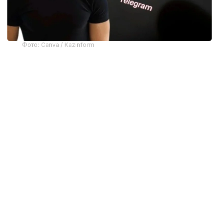
Фото: Canva / Kazinform
Telegram асосчиларидан бири Павел Дуров
мессенжернинг олиб ташланишига
“фирибгарлар”нинг хатти-ҳаракатлари сабаб
бўлганини айтди.
Apple вакилларининг сўзларига кўра, тақиқланган
материалларни тарқатган фойдаланувчи
аниқлангандан сўнг, Telegram маъмуриятига хабар
берилди ва унинг аккаунти дарҳол блокланди.
Ўз навбатида, Павел Дуров жиноятчи оммавий
чатда эски хабарларни қайта ишлаш усулидан
фойдаланганини тушунтирди. Унинг сўзларига
кўра, матн сунъий интеллект ёрдамида