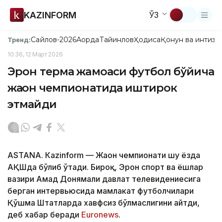
KAZINFORM
ЎЗ
Сайлов-2026
Ақорда
Тайинлов
Ҳодиса
Қонун ва интизо
Тренд:
10:36, 12 Март 2026
Эрон терма жамоаси футбол бўйича
жаҳон чемпионатида иштирок
этмайди
ASTANА. Кazinform — Жаҳон чемпионати шу ёзда
АҚШда бўлиб ўтади. Бироқ, Эрон спорт ва ёшлар
вазири Аҳмад Донямали давлат телевидениесига
берган интервьюсида мамлакат футболчилари
Қўшма Штатларда хавфсиз бўлмаслигини айтди,
деб хабар беради
Euronews
.