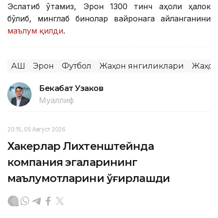
Эслатиб ўтамиз, Эрон 1300 тинч аҳоли ҳалок
бўлиб, минглаб бинолар вайронага айланганини
маълум қилди
.
АҚШ
Эрон
Футбол
Жаҳон янгиликлари
Жаҳон
Бекабат Узаков
Муаллиф
20:15, 05 Август 2026
Хакерлар Лихтенштейнда
компания эгаларининг
маълумотларини ўғирлашди