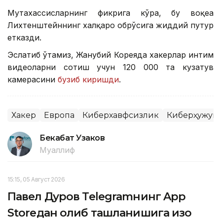
Мутахассисларнинг фикрига кўра, бу воқеа
Лихтенштейннинг халқаро обрўсига жиддий путур
етказди.
Эслатиб ўтамиз, Жанубий Кореяда хакерлар интим
видеоларни сотиш учун 120 000 та кузатув
камерасини
бузиб киришди
.
Хакер
Европа
Киберхавфсизлик
Киберҳужум
Бекабат Узаков
Муаллиф
15:15, 05 Август 2026
Павел Дуров Telegramнинг App
Storeдан олиб ташланишига изоҳ