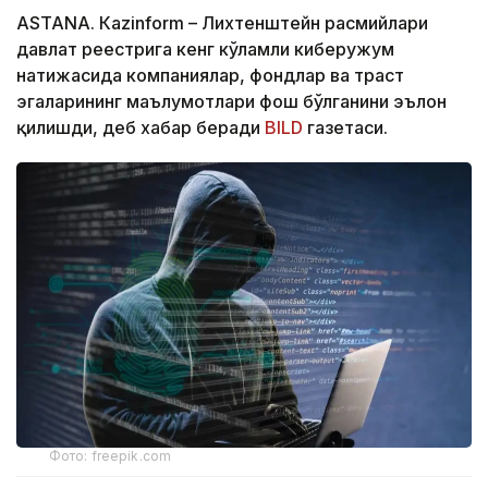
ASTANА. Кazinform – Лихтенштейн расмийлари
давлат реестрига кенг кўламли киберҳужум
натижасида компаниялар, фондлар ва траст
эгаларининг маълумотлари фош бўлганини эълон
қилишди, деб хабар беради
BILD
газетаси.
Фото: freepik.com