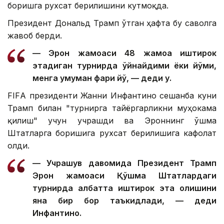
боришга рухсат берилишини кутмоқда.
Президент Дональд Трамп ўтган ҳафта бу саволга
жавоб берди.
— Эрон жамоаси 48 жамоа иштирок
этадиган турнирда ўйнайдими ёки йўқми,
менга умуман фарқи йўқ, — деди у.
FIFА президенти Жанни Инфантино сешанба куни
Трамп билан "турнирга тайёргарликни муҳокама
қилиш" учун учрашди ва Эроннинг Қўшма
Штатларга боришига рухсат берилишига кафолат
олди.
— Учрашув давомида Президент Трамп
Эрон жамоаси Қўшма Штатлардаги
турнирда албатта иштирок эта олишини
яна бир бор таъкидлади, — деди
Инфантино.