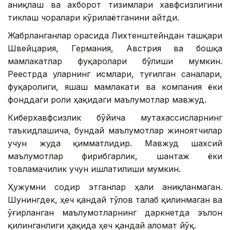
аниқлаш ва ахборот тизимлари хавфсизлигини
тиклаш чоралари кўрилаётганини айтди.
Жабрланганлар орасида Лихтенштейндан ташқари
Швейцария, Германия, Австрия ва бошқа
мамлакатлар фуқаролари бўлиши мумкин.
Реестрда уларнинг исмлари, туғилган саналари,
фуқаролиги, яшаш мамлакати ва компания ёки
фонддаги роли ҳақидаги маълумотлар мавжуд.
Киберхавфсизлик бўйича мутахассисларнинг
таъкидлашича, бундай маълумотлар жиноятчилар
учун жуда қимматлидир. Мавжуд шахсий
маълумотлар фирибгарлик, шантаж ёки
товламачилик учун ишлатилиши мумкин.
Ҳужумни содир этганлар ҳали аниқланмаган.
Шунингдек, ҳеч қандай тўлов талаб қилинмаган ва
ўғирланган маълумотларнинг даркнетда эълон
қилинганлиги ҳақида ҳеч қандай аломат йўқ.