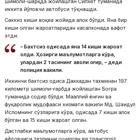
шимоли-шарқда жойлашган Силхет туманида
иккита йўловчи автобуси тўқнашди.
Саккиз киши воқеа жойида ҳалок бўлди. Яна бир
киши олган жароҳатларидан касалхонада вафот
этди.
– Бахтсиз ҳодисада яна 14 киши жароҳат
олди. Ҳозирги маълумотларга кўра,
улардан 2 тасининг аҳволи оғир, – деди
полиция вакили.
Иккинчи бахтсиз ҳодиса Даккадан тахминан 197
километр шимоли-ғарбда жойлашган Богра
туманида содир бўлди. Маҳаллий ёнғин ва
фуқаролик мудофааси хизмати вакили Мд. Шаҳидул
Исломнинг сўзларига кўра, ҳодисада 7 киши ҳалок
бўлган ва 15 киши жароҳат олган.
Дастлабки маълумотларга кўра, автобус
ҳайдовчиси тезликни оширган ва транспорт