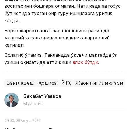
воситасини бошқара олмаган. Натижада автобус
йўл четида турган бир гуруҳ ишчиларга урилиб
кетди.
Барча жароҳатланганлар шошилинч равишда
маҳаллий касалхоналар ва клиникаларга олиб
кетилди.
Эслатиб ўтамиз, Таиландда ўқувчи мактабда ўқ
узиши оқибатида етти киши
ҳалок бўлди
.
Бангладеш
Ҳодиса
ЙТҲ
Жаҳон янгиликлари
Бекабат Узаков
Муаллиф
09:00, 08 Август 2026