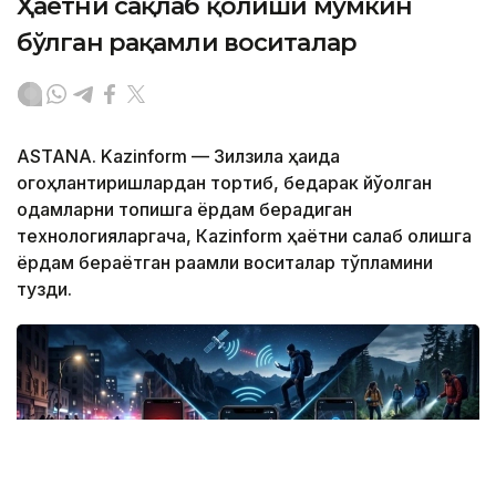
Ҳаётни сақлаб қолиши мумкин
бўлган рақамли воситалар
ASTANA. Kazinform — Зилзила ҳақида
огоҳлантиришлардан тортиб, бедарак йўқолган
одамларни топишга ёрдам берадиган
технологияларгача, Кazinform ҳаётни сақлаб қолишга
ёрдам бераётган рақамли воситалар тўпламини
тузди.