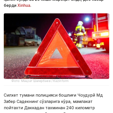
берди
Xinhua
.
Фото: Мақсат Шағирбаев / Kazinform
Силхет тумани полицияси бошлиғи Чоудҳурй Мд
Забер Садекнинг сўзларига кўра, мамлакат
пойтахти Даккадан тахминан 240 километр