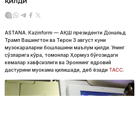
қилди
ASTANА. Кazinform — АҚШ президенти Дональд
Трамп Вашингтон ва Теҳрон 3 август куни
музокараларни бошлашини маълум қилди. Унинг
сўзларига кўра, томонлар Ҳормуз бўғозидаги
кемалар хавфсизлиги ва Эроннинг ядровий
дастурини муҳокама қилишади, деб ёзади
ТАСС
.