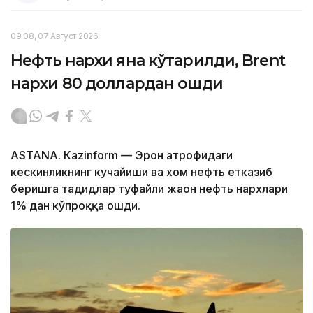
09:08, 07 Август 2026
Нефть нархи яна кўтарилди, Brent
нархи 80 доллардан ошди
ASTANА. Кazinform — Эрон атрофидаги
кескинликнинг кучайиши ва хом нефть етказиб
беришга таҳдидлар туфайли жаҳон нефть нархлари
1% дан кўпроққа ошди.