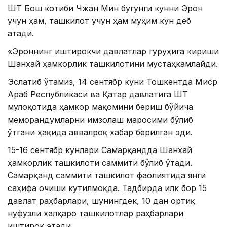
ШҲТ Бош котиби Чжан Мин бугунги кунни Эрон
учун ҳам, ташкилот учун ҳам муҳим кун деб
атади.
«Эроннинг иштирокчи давлатлар гуруҳига кириши
Шанхай ҳамкорлик ташкилотини мустаҳкамлайди.
Эслатиб ўтамиз, 14 сентябр куни Тошкентда Миср
Араб Республикаси ва Қатар давлатига ШҲТ
мулоқотида ҳамкор мақомини бериш бўйича
меморандумларни имзолаш маросими бўлиб
ўтгани ҳақида аввалроқ хабар берилган эди.
15-16 сентябр кунлари Самарқандда Шанхай
ҳамкорлик ташкилоти саммити бўлиб ўтади.
Самарқанд саммити ташкилот фаолиятида янги
саҳифа очиши кутилмоқда. Тадбирда илк бор 15
давлат раҳбарлари, шунингдек, 10 дан ортиқ
нуфузли халқаро ташкилотлар раҳбарлари
иштирок этади.