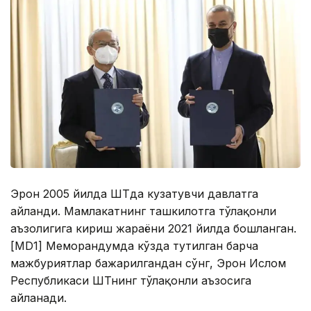
Эрон 2005 йилда ШҲТда кузатувчи давлатга
айланди. Мамлакатнинг ташкилотга тўлақонли
аъзолигига кириш жараёни 2021 йилда бошланган.
[МD1] Меморандумда кўзда тутилган барча
мажбуриятлар бажарилгандан сўнг, Эрон Ислом
Республикаси ШҲТнинг тўлақонли аъзосига
айланади.