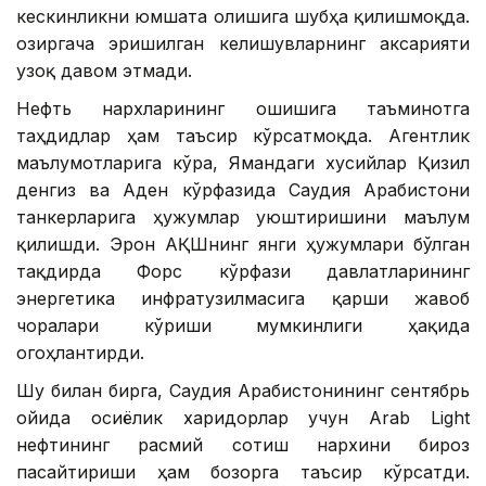
кескинликни юмшата олишига шубҳа қилишмоқда.
Ҳозиргача эришилган келишувларнинг аксарияти
узоқ давом этмади.
Нефть нархларининг ошишига таъминотга
таҳдидлар ҳам таъсир кўрсатмоқда. Агентлик
маълумотларига кўра, Ямандаги хусийлар Қизил
денгиз ва Аден кўрфазида Саудия Арабистони
танкерларига ҳужумлар уюштиришини маълум
қилишди. Эрон АҚШнинг янги ҳужумлари бўлган
тақдирда Форс кўрфази давлатларининг
энергетика инфратузилмасига қарши жавоб
чоралари кўриши мумкинлиги ҳақида
огоҳлантирди.
Шу билан бирга, Саудия Арабистонининг сентябрь
ойида осиёлик харидорлар учун Arab Light
нефтининг расмий сотиш нархини бироз
пасайтириши ҳам бозорга таъсир кўрсатди.