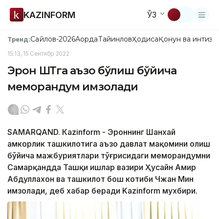
KAZINFORM
ЎЗ
Сайлов-2026
Ақорда
Тайинлов
Ҳодиса
Қонун ва интизо
Тренд:
15:13, 15 Сентябр 2022
Эрон ШҲТга аъзо бўлиш бўйича
меморандум имзолади
SAMARQAND. Кazinform - Эроннинг Шанхай
ҳамкорлик ташкилотига аъзо давлат мақомини олиш
бўйича мажбуриятлари тўғрисидаги меморандумни
Самарқандда Ташқи ишлар вазири Ҳусайн Амир
Абдуллахон ва ташкилот бош котиби Чжан Мин
имзолади, деб хабар беради Kazinform мухбири.