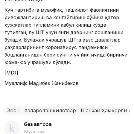
Кун тартибига мувофиқ, ташкилот фаолиятини
ривожлантириш ва кенгайтириш бўйича қатор
ҳужжатлар тўпламини қабул қилиш кўзда
тутилган, бу ШҲТ учун янги даврнинг бошланиши
бўлади. Бўлажак учрашув ШҲТга аъзо давлатлар
раҳбарларининг коронавирус пандемияси
бошланганидан бери сўнгги уч йил ичида биринчи
юзма-юз учрашуви бўлади.
[МD1]
Муаллиф: Мадибек Жанибеков
Эрон
Халқаро ташкилотлар
Шанхай Ҳамкорлик 
без автора
Муаллиф