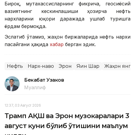
Бироқ, мутахассисларнинг фикрича, геосиёсий
вазиятнинг кескинлашиши ҳозирча нефть
нархларини юқори даражада ушлаб туришга
ёрдам бермоқда.
Эслатиб ўтамиз, жаҳон биржаларида нефть нархи
пасайгани ҳақида
хабар
берган эдик.
Нефть
Нарх-наво
Эрон
Яқин Шарқ
Жаҳон янг
Бекабат Узаков
Муаллиф
12:37, 03 Август 2026
Трамп АҚШ ва Эрон музокаралари 3
август куни бўлиб ўтишини маълум