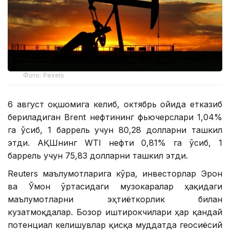
Фото: Pexels
6 август оқшомига келиб, октябрь ойида етказиб
бериладиган Brent нефтининг фьючерслари 1,04%
га ўсиб, 1 баррель учун 80,28 долларни ташкил
этди. АҚШнинг WTI нефти 0,81% га ўсиб, 1
баррель учун 75,83 долларни ташкил этди.
Reuters маълумотларига кўра, инвесторлар Эрон
ва Ўмон ўртасидаги музокаралар ҳақидаги
маълумотларни эҳтиёткорлик билан
кузатмоқдалар. Бозор иштирокчилари ҳар қандай
потенциал келишувлар қисқа муддатда геосиёсий