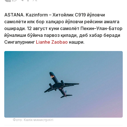
ASTANA. Kazinform – Хитойлик C919 йўловчи
самолёти илк бор халқаро йўловчи рейсини амалга
оширади. 12 август куни самолёт Пекин–Улан-Батор
йўналиши бўйича парвоз қилади, деб хабар беради
Сингапурнинг
Lianhe Zaobao
нашри.
Фото: Көлік министрлігі