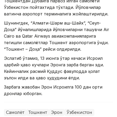
Тошкентдан Дубайга парвоз қилган самолёти
Ўзбекистон пойтахтида тўхтади. Йўловчилар
вақтинча аэропорт терминалига жойлаштирилди.
Шунингдек, “Алмати-Шарм аш-Шайх”, “Сеул-
Доҳа” йўналишларида йўловчиларни ташувчи Air
Cairo ва Qatar Airways авиакомпанияларига
тегишли самолётлар Тошкент аэропортига қўнди.
“Тошкент – ​​Доҳа” рейси қолдирилди.
Эслатиб ўтамиз, 13 июнга ўтар кечаси Исроил
ҳарбий-ҳаво кучлари Эронга зарба берган эди.
Кейинчалик расмий Қуддус фавқулодда ҳолат
эълон қилди ва ҳаво ҳудудини ёпди.
Зарбага жавобан Эрон Исроилга 100 дан ортиқ
дронлар юборган.
Самолёт
Тошкент
Эрон
Ўзбекистон