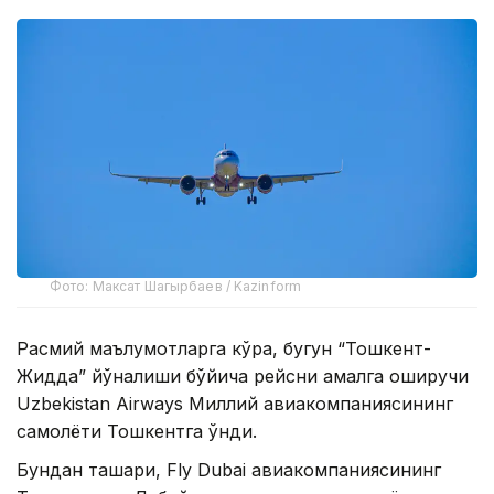
Фото: Максат Шагырбаев / Kazinform
Расмий маълумотларга кўра, бугун “Тошкент-
Жидда” йўналиши бўйича рейсни амалга оширучи
Uzbekistan Airways Миллий авиакомпаниясининг
самолёти Тошкентга қўнди.
Бундан ташқари, Fly Dubai авиакомпаниясининг