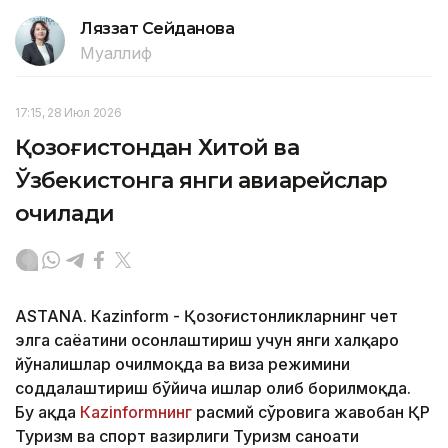
Ляззат Сейданова
Муаллиф
17:15, 28 Июл 2026
Қозоғистондан Хитой ва
Ўзбекистонга янги авиарейслар
очилади
ASTANА. Кazinform - Қозоғистонликларнинг чет
элга саёҳатини осонлаштириш учун янги халқаро
йўналишлар очилмоқда ва виза режимини
соддалаштириш бўйича ишлар олиб борилмоқда.
Бу ҳақда
Кazinformнинг
расмий сўровига жавобан ҚР
Туризм ва спорт вазирлиги Туризм саноати