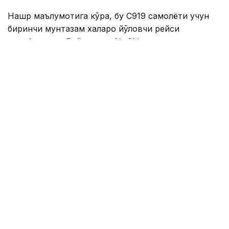
Нашр маълумотига кўра, бу C919 самолёти учун
биринчи мунтазам халқаро йўловчи рейси
ҳисобланади. Рейсларни Air China авиакомпанияси
амалга оширади.
Жадвалга мувофиқ, CA723 рейси Пекин вақти билан
соат 15:00 да Пекин халқаро аэропортидан учиб
чиқиб, маҳаллий вақт билан 17:15 да Улан-Батордаги
Чингизхон халқаро аэропортига қўнади. Қайтишдаги
CA724 рейси маҳаллий вақт билан соат 18:30 да
Улан-Батордан парвоз қилиб, Пекин вақти билан
20:35 да Хитой пойтахтига етиб боради.
Нашр таъкидлашича, Пекин–Улан-Батор ҳаво
йўналиши тарихи 1958 йилдан бошланган. Ҳозирги
вақтда ушбу йўналишдан Air China ва Мўғулистон
фуқаро авиацияси биргаликда фойдаланади.
Бундан аввал, 2025 йил июль ойидан бошлаб, Air