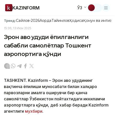
KAZINFORM
ЎЗ
Сайлов-2026
Ақорда
Тайинлов
Ҳодиса
Қонун ва интизо
Тренд:
15:36, 13 Июн 2025
Эрон ҳаво ҳудуди ёпилганлиги
сабабли самолётлар Тошкент
аэропортига қўнди
TASHKENT. Kazinform – Эрон ҳаво ҳудудининг
вақтинча ёпилиши муносабати билан халқаро
парвозларни амалга оширувчи бир қанча
самолётлар Ўзбекистон пойтахтидаги иккиламчи
аэропортларга қўнди, деб хабар беради Kazinform
агентлиги
мухбири
.