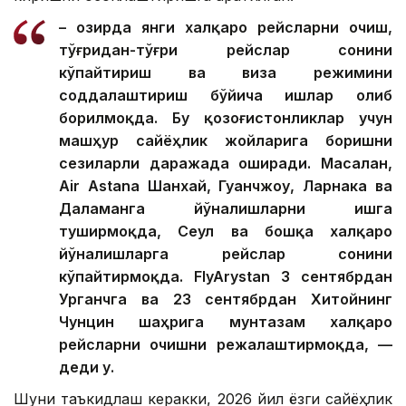
– Ҳозирда янги халқаро рейсларни очиш,
тўғридан-тўғри рейслар сонини
кўпайтириш ва виза режимини
соддалаштириш бўйича ишлар олиб
борилмоқда. Бу қозоғистонликлар учун
машҳур сайёҳлик жойларига боришни
сезиларли даражада оширади. Масалан,
Air Astana Шанхай, Гуанчжоу, Ларнака ва
Даламанга йўналишларни ишга
туширмоқда, Сеул ва бошқа халқаро
йўналишларга рейслар сонини
кўпайтирмоқда. FlyArystan 3 сентябрдан
Урганчга ва 23 сентябрдан Хитойнинг
Чунцин шаҳрига мунтазам халқаро
рейсларни очишни режалаштирмоқда, —
деди у.
Шуни таъкидлаш керакки, 2026 йил ёзги сайёҳлик