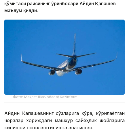
қўмитаси раисининг ўринбосари Айдин Қапашев
маълум қилди.
Фото: Мақсат Шағирбаев/ Kazinform
Айдин Қапашевнинг сўзларига кўра, кўрилаётган
чоралар хориждаги машҳур сайёҳлик жойларига
киришни осонлаштиришга қаратилган.