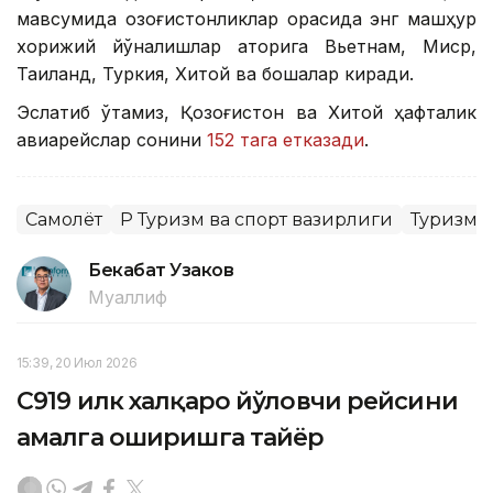
мавсумида қозоғистонликлар орасида энг машҳур
хорижий йўналишлар қаторига Вьетнам, Миср,
Таиланд, Туркия, Хитой ва бошқалар киради.
Эслатиб ўтамиз, Қозоғистон ва Хитой ҳафталик
авиарейслар сонини
152 тага етказади
.
Самолёт
ҚР Туризм ва спорт вазирлиги
Туризм
Бекабат Узаков
Муаллиф
15:39, 20 Июл 2026
C919 илк халқаро йўловчи рейсини
амалга оширишга тайёр