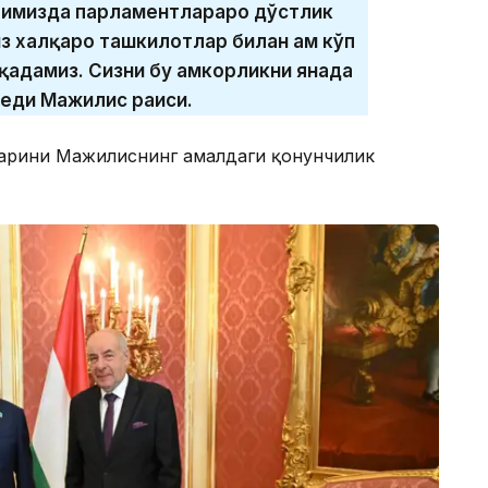
аримизда парламентлараро дўстлик
з халқаро ташкилотлар билан ҳам кўп
адамиз. Сизни бу ҳамкорликни янада
деди Мажилис раиси.
ларини Мажилиснинг амалдаги қонунчилик