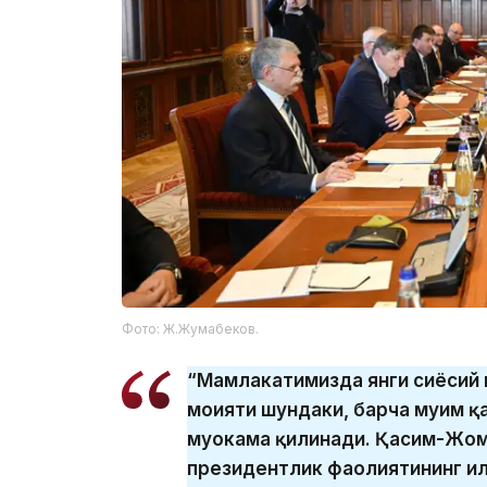
Фото: Ж.Жумабеков.
“Мамлакатимизда янги сиёсий 
моҳияти шундаки, барча муҳим 
муҳокама қилинади. Қасим-Жом
президентлик фаолиятининг ил