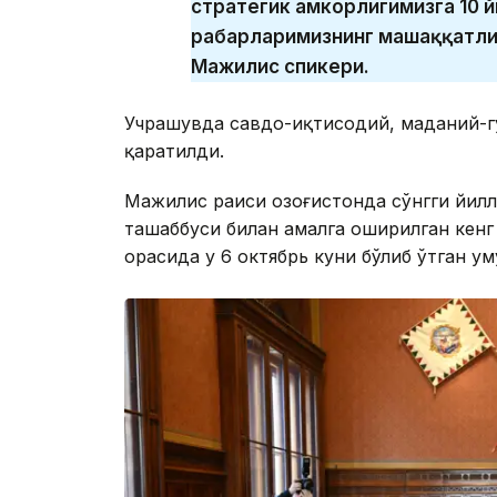
стратегик ҳамкорлигимизга 10 й
раҳбарларимизнинг машаққатли 
Мажилис спикери.
Учрашувда савдо-иқтисодий, маданий-г
қаратилди.
Мажилис раиси Қозоғистонда сўнгги йил
ташаббуси билан амалга оширилган кенг
орасида у 6 октябрь куни бўлиб ўтган у