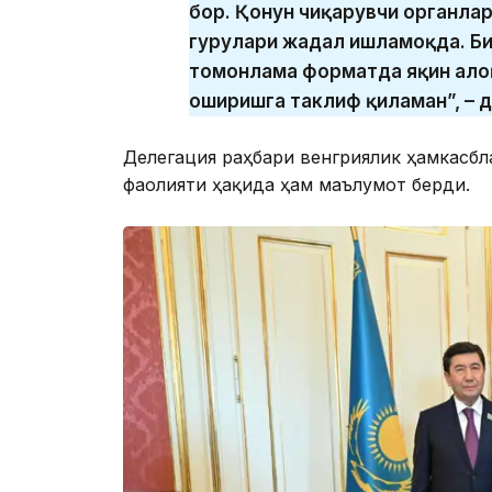
бор. Қонун чиқарувчи органл
гуруҳлари жадал ишламоқда. Би
томонлама форматда яқин алоқ
оширишга таклиф қиламан”, – 
Делегация раҳбари венгриялик ҳамкасб
фаолияти ҳақида ҳам маълумот берди.