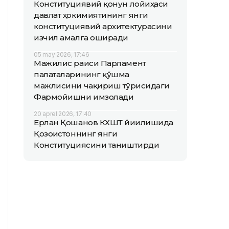
Конституциявий қонун лойиҳаси
давлат ҳокимиятининг янги
конституциявий архитектурасини
изчил амалга оширади
05 may 2026, 17:46
Мажилис раиси Парламент
палаталарининг қўшма
мажлисини чақириш тўғрисидаги
Фармойишни имзолади
20 aprel 2026, 17:40
Ерлан Қошанов КХШТ йиғилишида
Қозоғистоннинг янги
Конституциясини таништирди