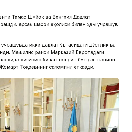
енти Тамас Шуйок ва Венгрия Давлат
чрашди. Қарсақ шаҳри аҳолиси билан ҳам учрашув
 учрашувда икки давлат ўртасидаги дўстлик ва
инди. Мажилис раиси Марказий Европадаги
 алоҳида қизиқиш билан ташриф буюраётганини
м-Жомарт Тоқаевнинг саломини етказди.