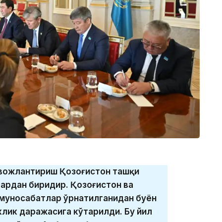
ивожлантириш Қозоғистон ташқи
ардан биридир. Қозоғистон ва
 муносабатлар ўрнатилганидан буён
клик даражасига кўтарилди. Бу йил