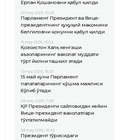
Ерлан Қошановни қабул қилди
20 may 2026, 10:26
Парламент Президент ва Вице-
президентнинг ҳуқуқий мақомини
белгиловчи қонунни қабул қилди
15 may 2026, 10:53
Қозоғистон Халқ кенгаши
аъзоларининг ваколат муддати
тўрт йилни ташкил этади
13 may 2026, 16:25
15 май куни Парламент
палаталарининг қўшма мажлиси
бўлиб ўтади
08 may 2026, 11:39
ҚР Президенти сайловидан кейин
Вице-президент ваколатлари
тўхтатилмайди
08 may 2026, 10:46
Президент тўғрисидаги