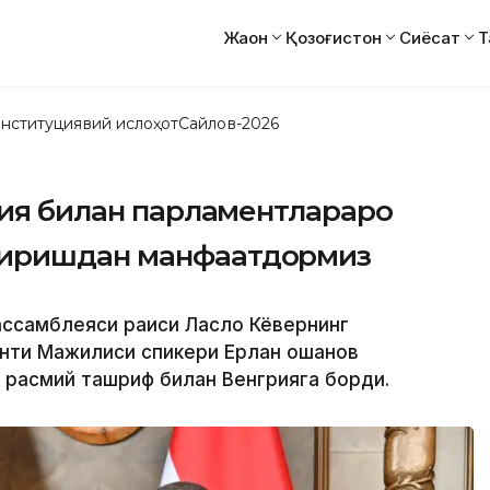
Жаҳон
Қозоғистон
Сиёсат
Т
нституциявий ислоҳот
Сайлов-2026
рия билан парламентлараро
тиришдан манфаатдормиз
 ассамблеяси раиси Ласло Кёвернинг
енти Мажилиси спикери Ерлан Қошанов
 расмий ташриф билан Венгрияга борди.