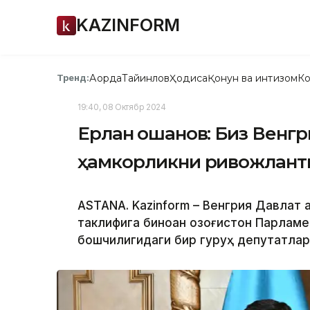
KAZINFORM
Ақорда
Тайинлов
Ҳодиса
Қонун ва интизом
Ко
Тренд:
19:40, 08 Октябр 2024
Ерлан Қошанов: Биз Венг
ҳамкорликни ривожлан
ASTANA. Kazinform – Венгрия Давлат
таклифига биноан Қозоғистон Парлам
бошчилигидаги бир гуруҳ депутатлар