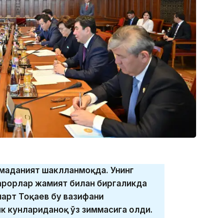
маданият шаклланмоқда. Унинг
қарорлар жамият билан биргаликда
арт Тоқаев бу вазифани
к кунлариданоқ ўз зиммасига олди.