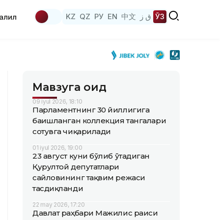
KZ
QZ
РУ
EN
中文
ق ز
ЎЗ
аҳлил
Мавзуга оид
09 iyul 2026, 18:10
Парламентнинг 30 йиллигига
бағишланган коллекция тангалари
сотувга чиқарилади
01 iyul 2026, 19:00
23 август куни бўлиб ўтадиган
Қурултой депутатлари
сайловининг тақвим режаси
тасдиқланди
22 may 2026, 17:20
Давлат раҳбари Мажилис раиси