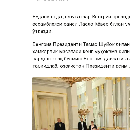
Фото: Ж.Жумабеков
Будапештда депутатлар Венгрия презид
ассамблеяси раиси Ласло Кёвер билан у
ўтказди.
Венгрия Президенти Тамас Шуйок билан
ҳамкорлик масаласи кенг муҳокама қил
қардош халқ бўлмиш Венгрия давлатига
таъкидлаб, Қозоғистон Президенти Қаси