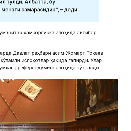
ил тўлди. Албатта, бу
меҳнати самарасидир”, – деди
уманитар ҳамкорликка алоҳида эътибор
ларда Давлат раҳбари Қасим-Жомарт Тоқаев
 кўламли ислоҳотлар ҳақида гапирди. Улар
мумхалқ референдумига алоҳида тўхталди.