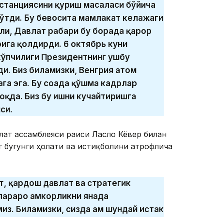
станциясини қуриш масаласи бўйича
ўтди. Бу бевосита мамлакат келажаги
ли, Давлат раҳбари бу борада қарор
ига қолдирди. 6 октябрь куни
кўпчилиги Президентнинг ушбу
и. Биз биламизки, Венгрия атом
га эга. Бу соҳада қўшма кадрлар
қда. Биз бу ишни кучайтиришга
си.
лат ассамблеяси раиси Ласло Кёвер билан
 бугунги ҳолати ва истиқболини атрофлича
т, қардош давлат ва стратегик
араро ҳамкорликни янада
з. Биламизки, сизда ҳам шундай истак