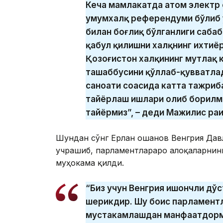
Кеча мамлакатда атом электр 
умумхалқ референдуми бўлиб 
билан боғлиқ бўлганлиги сабаб
қабул қилишни халқнинг ихтиёр
Қозоғистон халқининг мутлақ 
ташаббусини қўллаб-қувватлад
саноати соҳасида катта тажриба
тайёрлаш ишлари олиб борилмо
тайёрмиз”, – деди Мажилис раи
Шундан сўнг Ерлан Қошанов Венгрия Дав
учрашиб, парламентлараро алоқаларнинг
муҳокама қилди.
“Биз учун Венгрия ишончли дўс
шерикдир. Шу боис парламентл
мустаҳкамлашдан манфаатдорми