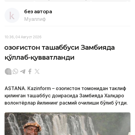
без автора
Муаллиф
10:36, 04 Август 2026
Қозоғистон ташаббуси Замбияда
қўллаб-қувватланди
ASTANA. Кazinform – Қозоғистон томонидан таклиф
қилинган ташаббус доирасида Замбияда Халқаро
волонтёрлар йилининг расмий очилиши бўлиб ўтди.