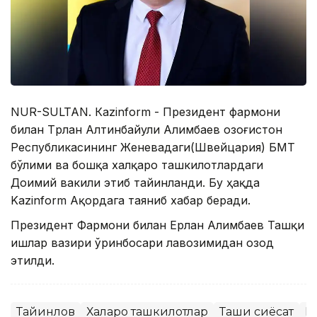
NUR-SULTAN. Кazinform - Президент фармони
билан Tрлан Алтинбайули Алимбаев Қозоғистон
Республикасининг Женевадаги(Швейцария) БМТ
бўлими ва бошқа халқаро ташкилотлардаги
Доимий вакили этиб тайинланди. Бу ҳақда
Kazinform Ақордага таяниб хабар беради.
Президент Фармони билан Ерлан Алимбаев Ташқи
ишлар вазири ўринбосари лавозимидан озод
этилди.
Тайинлов
Халқаро ташкилотлар
Ташқи сиёсат
Б