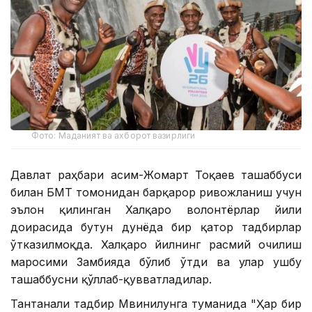
Фото: Маданият ва ахборот вазирлиги
Давлат раҳбари Қасим-Жомарт Тоқаев ташаббуси
билан БМТ томонидан барқарор ривожланиш учун
эълон қилинган Халқаро волонтёрлар йили
доирасида бутун дунёда бир қатор тадбирлар
ўтказилмоқда. Халқаро йилнинг расмий очилиш
маросими Замбияда бўлиб ўтди ва улар ушбу
ташаббусни қўллаб-қувватладилар.
Тантанали тадбир Мвинилунга туманида "Ҳар бир