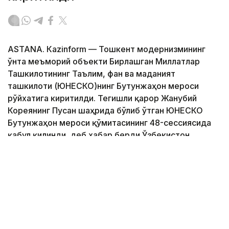
ASTANА. Кazinform — Тошкент модернизмининг
ўнта меъморий объекти Бирлашган Миллатлар
Ташкилотининг Таълим, фан ва маданият
ташкилоти (ЮНEСКО)нинг Бутунжаҳон мероси
рўйхатига киритилди. Тегишли қарор Жанубий
Кореянинг Пусан ​​шаҳрида бўлиб ўтган ЮНEСКО
Бутунжаҳон мероси қўмитасининг 48-сессиясида
қабул қилинди, деб хабар берди Ўзбекистон
Маданий мерос агентлиги.