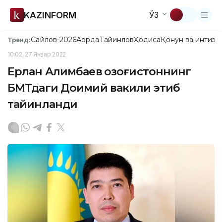
KAZINFORM
ЎЗ
Сайлов-2026
Ақорда
Тайинлов
Ҳодиса
Қонун ва интизо
Тренд:
10:02, 27 Январ 2022
Ерлан Алимбаев Қозоғистоннинг
БМТдаги Доимий вакили этиб
тайинланди