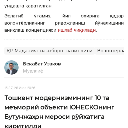
ундашга қаратилган.
Эслатиб ўтамиз, йил охирига қадар
волонтёрликнинг ривожланиш йўналишини
аниқлаш концепцияси
ишлаб чиқилади
.
ҚР Маданият ва ахборот вазирлиги
Волонтёрла
Бекабат Узаков
Муаллиф
15:37, 28 Июл 2026
Тошкент модернизмининг 10 та
меъморий объекти ЮНEСКОнинг
Бутунжаҳон мероси рўйхатига
киритилди