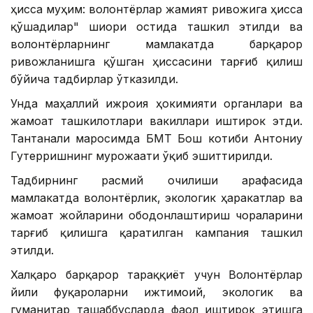
ҳисса муҳим: волонтёрлар жамият ривожига ҳисса
қўшадилар" шиори остида ташкил этилди ва
волонтёрларнинг мамлакатда барқарор
ривожланишга қўшган ҳиссасини тарғиб қилиш
бўйича тадбирлар ўтказилди.
Унда маҳаллий ижроия ҳокимияти органлари ва
жамоат ташкилотлари вакиллари иштирок этди.
Тантанали маросимда БМТ Бош котиби Антониу
Гутерришнинг мурожаати ўқиб эшиттирилди.
Тадбирнинг расмий очилиши арафасида
мамлакатда волонтёрлик, экологик ҳаракатлар ва
жамоат жойларини ободонлаштириш чораларини
тарғиб қилишга қаратилган кампания ташкил
этилди.
Халқаро барқарор тараққиёт учун Волонтёрлар
йили фуқароларни ижтимоий, экологик ва
гуманитар ташаббусларда фаол иштирок этишга