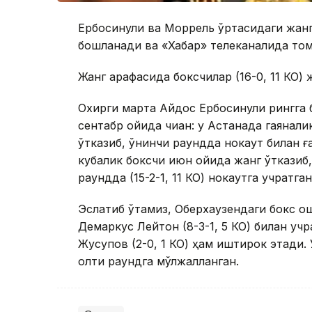
Ербосинули ва Моррель ўртасидаги жанг
бошланади ва «Хабар» телеканалида том
Жанг арафасида боксчилар (16-0, 11 КО)
Охирги марта Айдос Ербосинули рингга би
сентабр ойида чиққан: у Астанада гаянали
ўтказиб, ўнинчи раундда нокаут билан ға
кубалик боксчи июн ойида жанг ўтказиб
раундда (15-2-1, 11 КО) нокаутга учратган
Эслатиб ўтамиз, Оберхаузендаги бокс о
Демаркус Лейтон (8-3-1, 5 КО) билан уч
Жусупов (2-0, 1 КО) ҳам иштирок этади.
олти раундга мўлжалланган.