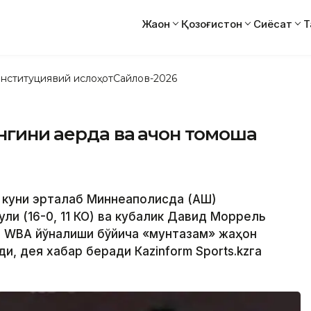
Жаҳон
Қозоғистон
Сиёсат
Т
нституциявий ислоҳот
Сайлов-2026
ини қаерда ва қачон томоша
а куни эрталаб Миннеаполисда (АҚШ)
ли (16-0, 11 КО) ва кубалик Давид Моррель
да WBА йўналиши бўйича «мунтазам» жаҳон
и, дея хабар беради Кazinform Sports.kzга