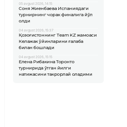
05 avgust 2026, 14:15
Соня Жиенбаева Испаниядаги
турнирнинг чорак финалига йўл
олди
04 avgust 2026, 15:37
Қозоғистоннинг Team KZ жамоаси
Келажак ўйинларини ғалаба
билан бошлади
04 avgust 2026, 15:15
Елена Рибакина Торонто
турнирида ўтган йилги
натижасини такрорлай оладими