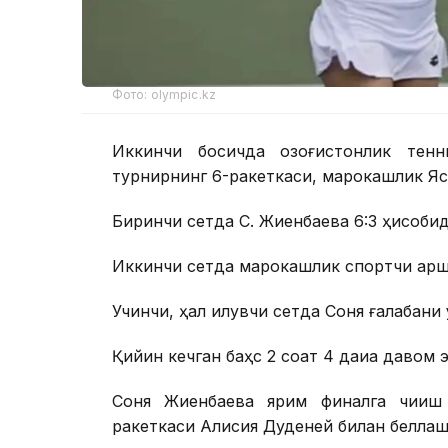
Фото: olympic.kz
Иккинчи босқичда қозоғистонлик тен
турнирнинг 6-ракеткаси, марокашлик Ясм
Биринчи сетда С. Жиенбаева 6:3 ҳисобида
Иккинчи сетда марокашлик спортчи қарши
Учинчи, ҳал қилувчи сетда Соня ғалабани 
Қийин кечган баҳс 2 соат 4 дақиқа давом 
Соня Жиенбаева ярим финалга чиқиш
ракеткаси Алисия Дуденей билан беллаш