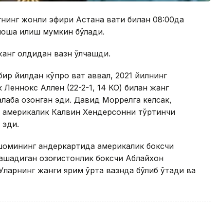
нинг жонли эфири Астана вақти билан 08:00да
оша қилиш мумкин бўлади.
 жанг олдидан вазн ўлчашди.
р йилдан кўпроқ вақт аввал, 2021 йилнинг
к Леннокс Аллен (22-2-1, 14 КО) билан жанг
лаба қозонган эди. Давид Моррелга келсак,
, америкалик Калвин Хендерсонни тўртинчи
 эди.
қшомининг андеркартида америкалик боксчи
рашадиган қозоғистонлик боксчи Аблайхон
 Уларнинг жанги ярим ўрта вазнда бўлиб ўтади ва