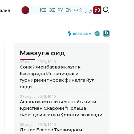
KZ
QZ
РУ
EN
中文
ق ز
ЎЗ
аҳлил
Мавзуга оид
07 avgust 2026, 13:10
Соня Жиенбаева яккалик
баҳсларида Испаниядаги
турнирнинг чорак финалга йўл
олди
07 avgust 2026, 10:10
Астана жамоаси велопойгачиси
Кристиан Скарони “Польша
тури”да иккинчи ўринни эгаллади
06 avgust 2026, 14:10
Денис Евсеев Туркиядаги