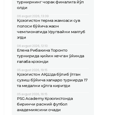
турнирнинг чорак финалига йўл
олди
06 avgust 2026, 13:39
Қозоғистон терма жамоаси сув
полоси бўйича жаҳон
чемпионатида Уругвайни мағлуб
этди
06 avgust 2026, 12:10
Елена Рибакина Торонто
турнирида қийин кечган ўйинда
ғалаба қозонди
05 avgust 2026, 19:15
Қозоғистон АҚШда бўлиб ўтган
сузиш бўйича халқаро турнирда 17
та медални қўлга киритди
05 avgust 2026, 16:15
PSG Academy Қозоғистонда
биринчи расмий футбол
академиясини очади