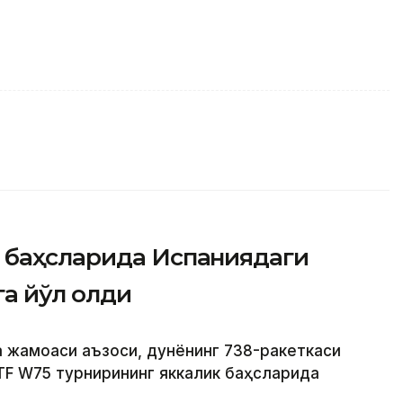
 баҳсларида Испаниядаги
а йўл олди
а жамоаси аъзоси, дунёнинг 738-ракеткаси
TF W75 турнирининг яккалик баҳсларида