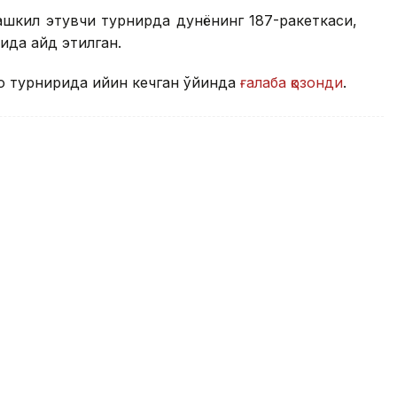
шкил этувчи турнирда дунёнинг 187-ракеткаси,
да қайд этилган.
о турнирида қийин кечган ўйинда
ғалаба қозонди
.