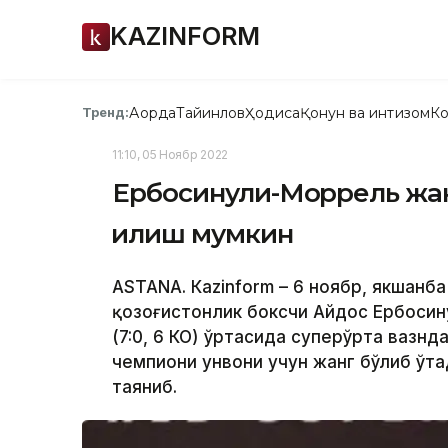
KAZINFORM
Ақорда
Тайинлов
Ҳодиса
Қонун ва интизом
Ко
Тренд:
11:10, 05 Ноябр 2022
Ербосинули-Моррель жанг
қилиш мумкин
ASTANA. Кazinform – 6 ноябр, якшанб
қозоғистонлик боксчи Айдос Ербосину
(7:0, 6 КО) ўртасида суперўрта вазн
чемпиони унвони учун жанг бўлиб ўтад
таяниб.