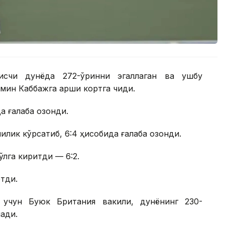
нисчи дунёда 272-ўринни эгаллаган ва ушбу
ин Каббажга қарши кортга чиқди.
 ғалаба қозонди.
лик кўрсатиб, 6:4 ҳисобида ғалаба қозонди.
қўлга киритди — 6:2.
этди.
 учун Буюк Британия вакили, дунёнинг 230-
ади.