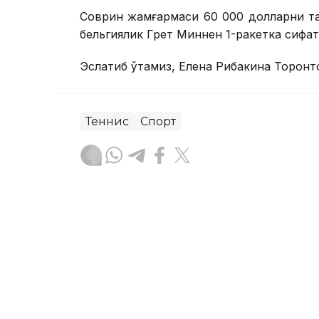
Соврин жамғармаси 60 000 долларни та
бельгиялик Грет Миннен 1-ракетка сифати
Эслатиб ўтамиз, Елена Рибакина Торонт
Теннис
Спорт
Бекабат Узаков
Муаллиф
10:10, 07 Август 2026