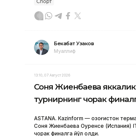
Спорт
Бекабат Узаков
Муаллиф
13:10, 07 Август 2026
Соня Жиенбаева яккалик
турнирнинг чорак финалг
ASTANА. Кazinform — Қозоғистон терм
Соня Жиенбаева Оуренсе (Испания) I
чорак финалга йўл олди.