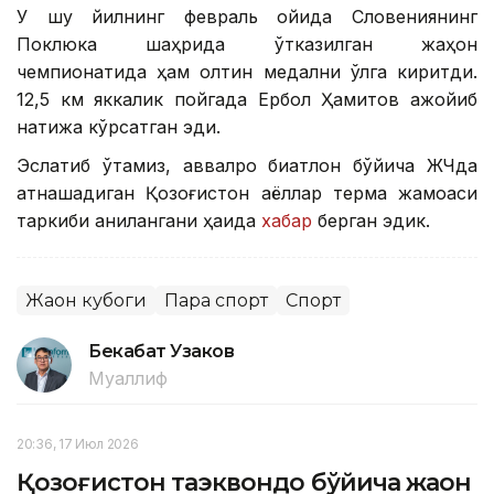
У шу йилнинг февраль ойида Словениянинг
Поклюка шаҳрида ўтказилган жаҳон
чемпионатида ҳам олтин медални қўлга киритди.
12,5 км яккалик пойгада Ербол Ҳамитов ажойиб
натижа кўрсатган эди.
Эслатиб ўтамиз, аввалроқ биатлон бўйича ЖЧда
қатнашадиган Қозоғистон аёллар терма жамоаси
таркиби аниқлангани ҳақида
хабар
берган эдик.
Жаҳон кубоги
Пара спорт
Спорт
Бекабат Узаков
Муаллиф
20:36, 17 Июл 2026
Қозоғистон таэквондо бўйича жаҳон