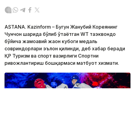
ASTANA. Kazinform – Бугун Жанубий Кореянинг
Чунчон шаҳрида бўлиб ўтаётган WТ таэквондо
бўйича жамоавий жаҳон кубоги медаль
совриндорлари эълон қилинди, деб хабар беради
ҚР Туризм ва спорт вазирлиги Спортни
ривожлантириш бошқармаси матбуот хизмати.