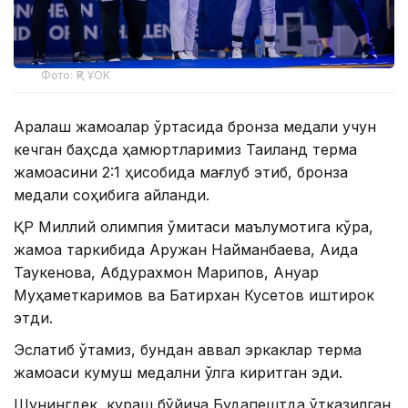
Фото: ҚР ҰОК
Аралаш жамоалар ўртасида бронза медали учун
кечган баҳсда ҳамюртларимиз Таиланд терма
жамоасини 2:1 ҳисобида мағлуб этиб, бронза
медали соҳибига айланди.
ҚР Миллий олимпия қўмитаси маълумотига кўра,
жамоа таркибида Аружан Найманбаева, Аида
Таукенова, Абдурахмон Марипов, Ануар
Муҳаметкаримов ва Батирхан Кусетов иштирок
этди.
Эслатиб ўтамиз, бундан аввал эркаклар терма
жамоаси кумуш медални қўлга киритган эди.
Шунингдек, кураш бўйича Будапештда ўтказилган