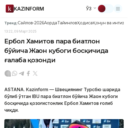
KAZINFORM
ЎЗ
Сайлов-2026
Ақорда
Тайинлов
Ҳодиса
Қонун ва интизо
Тренд:
13:22, 09 Март 2025
Ербол Хамитов пара биатлон
бўйича Жаҳон кубоги босқичида
ғалаба қозонди
ASTANА. Кazinform — Швециянинг Турсбю шаҳрида
бўлиб ўтган IBU пара биатлон бўйича Жаҳон кубоги
босқичида қозоғистонлик Ербол Хамитов ғолиб
чиқди.