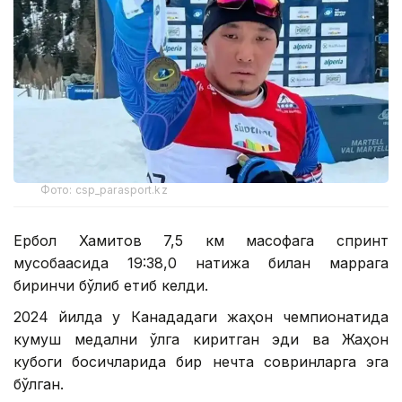
Фото: csp_parasport.kz
Ербол Хамитов 7,5 км масофага спринт
мусобақасида 19:38,0 натижа билан маррага
биринчи бўлиб етиб келди.
2024 йилда у Канададаги жаҳон чемпионатида
кумуш медални қўлга киритган эди ва Жаҳон
кубоги босқичларида бир нечта совринларга эга
бўлган.