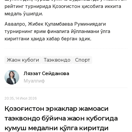
рейтинг турнирида Қозоғистон ҳисобига иккита
медаль қўшилди.
Аввалроқ, Жибек Қуламбаева Руминиядаги
турнирнинг ярим финалига йўлланмани қўлга
киритгани ҳақида хабар берган эдик.
Жаҳон кубоги
Таэквондо
Спорт
Ляззат Сейданова
Муаллиф
20:35, 14 Июл 2026
Қозоғистон эркаклар жамоаси
таэквондо бўйича жаҳон кубогида
кумуш медални қўлга киритди