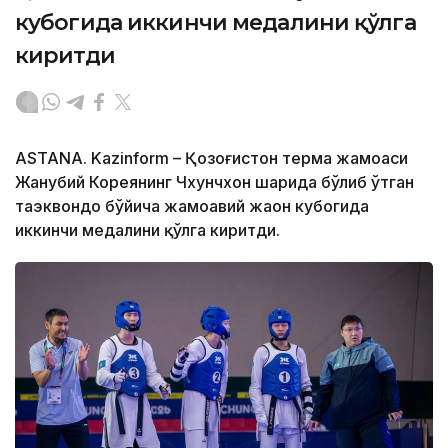
кубогида иккинчи медалини қўлга
киритди
ASTANA. Kazinform – Қозоғистон терма жамоаси
Жанубий Кореянинг Чхунчхон шаҳрида бўлиб ўтган
таэквондо бўйича жамоавий жаҳон кубогида
иккинчи медалини қўлга киритди.