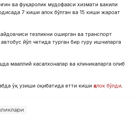
ёнғин ва фуқаролик мудофааси хизмати вакили
одисада 7 киши ҳалок бўлган ва 15 киши жароҳат
 ҳайдовчиси тезликни оширган ва транспорт
втобус йўл четида турган бир гуруҳ ишчиларга
да маҳаллий касалхоналар ва клиникаларга олиб
абда ўқ узиши оқибатида етти киши
ҳалок бўлди
.
иликлари