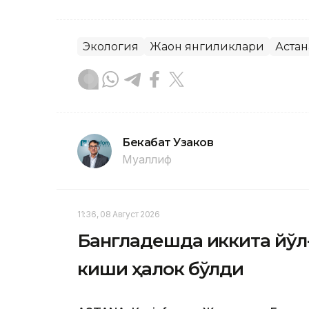
Экология
Жаҳон янгиликлари
Астан
Бекабат Узаков
Муаллиф
11:36, 08 Август 2026
Бангладешда иккита йўл
киши ҳалок бўлди