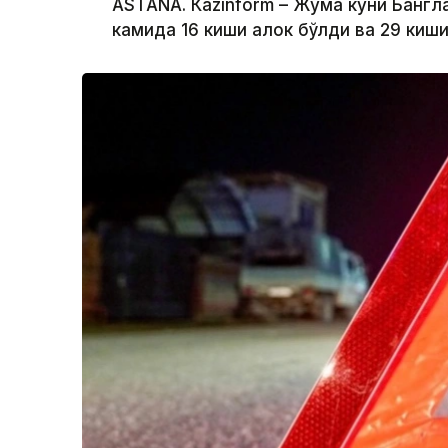
ASTANА. Кazinform – Жума куни Бангл
камида 16 киши ҳалок бўлди ва 29 киш