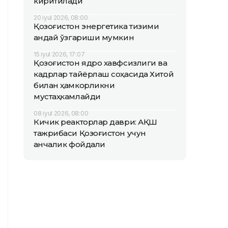
киритилади
20 iyul 2026, 08:00
Қозоғистон энергетика тизими
қандай ўзгариши мумкин
15 iyul 2026, 17:07
Қозоғистон ядро хавфсизлиги ва
кадрлар тайёрлаш соҳасида Хитой
билан ҳамкорликни
мустаҳкамлайди
08 iyul 2026, 08:00
Кичик реакторлар даври: АҚШ
тажрибаси Қозоғистон учун
қанчалик фойдали