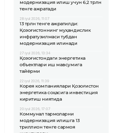
модернизация қилиш учун 6,2 трлн
тенге ажратади
28 iyul 2026, 11:07
13 трлн тенге ажратилди:
Қозоғистоннинг муҳандислик
инфратузилмаси тубдан
модернизация қилинади
27 iyul 2026, 13:34
Қозоғистондаги энергетика
объектлари қиш мавсумига
тайёрми
22 iyul 2026, 11:39
Корея компаниялари Қозоғистон
энергетика соҳасига инвестиция
киритиш ниятида
20 iyul 2026, 17:07
Коммунал тармоқларни
модернизация қилишга 13
триллион тенге сармоя