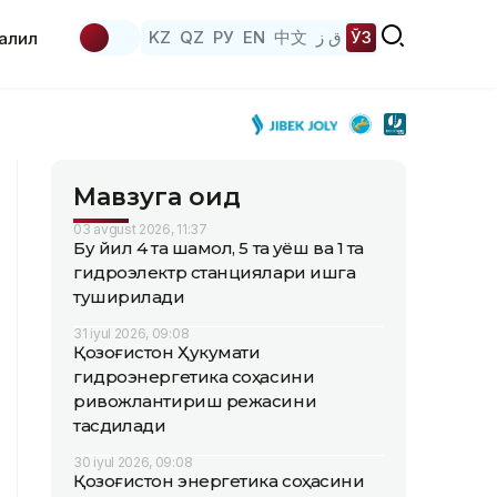
KZ
QZ
РУ
EN
中文
ق ز
ЎЗ
аҳлил
Мавзуга оид
03 avgust 2026, 11:37
Бу йил 4 та шамол, 5 та қуёш ва 1 та
гидроэлектр станциялари ишга
туширилади
31 iyul 2026, 09:08
Қозоғистон Ҳукумати
гидроэнергетика соҳасини
ривожлантириш режасини
тасдиқлади
30 iyul 2026, 09:08
Қозоғистон энергетика соҳасини