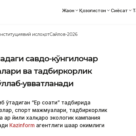
Жаҳон
Қозоғистон
Сиёсат
Т
нституциявий ислоҳот
Сайлов-2026
надаги савдо-кўнгилочар
алари ва тадбиркорлик
ўллаб-қувватланади
иб ўтадиган “Ер соати” тадбирида
злар, спорт мажмуалари, тадбиркорлик
 ҳар йили халқаро экологик кампания
ради
Кazinform
агентлиги шаҳар ҳокимлиги