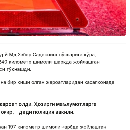
урй Мд Забер Садекнинг сўзларига кўра,
 240 километр шимоли-шарқда жойлашган
си тўқнашди.
Яна бир киши олган жароҳатларидан касалхонада
и жароҳат олди. Ҳозирги маълумотларга
 оғир, – деди полиция вакили.
инан 197 километр шимоли-ғарбда жойлашган