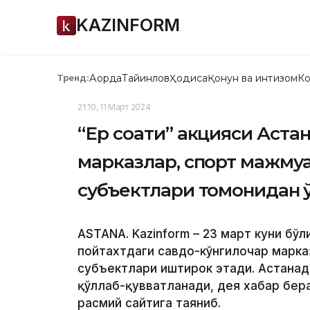
KAZINFORM
Ақорда
Тайинлов
Ҳодиса
Қонун ва интизом
Ко
Тренд:
21:10, 11 Март 2024
“Ер соати” акцияси Аста
марказлар, спорт мажму
субъектлари томонидан қ
ASTANA. Kazinform – 23 март куни бўл
пойтахтдаги савдо-кўнгилочар марка
субъектлари иштирок этади. Астанада
қўллаб-қувватланади, дея хабар бе
расмий сайтига таяниб.