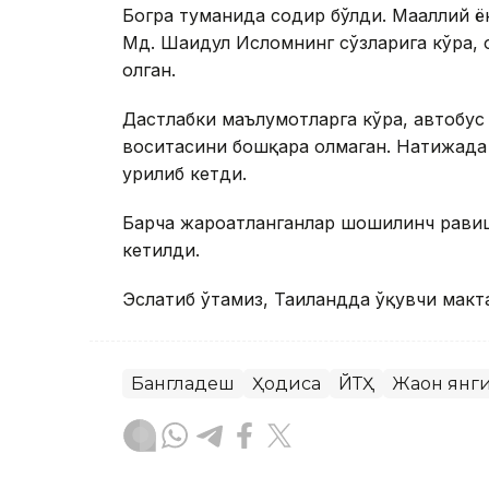
Богра туманида содир бўлди. Маҳаллий 
Мд. Шаҳидул Исломнинг сўзларига кўра, ҳ
олган.
Дастлабки маълумотларга кўра, автобус
воситасини бошқара олмаган. Натижада а
урилиб кетди.
Барча жароҳатланганлар шошилинч равиш
кетилди.
Эслатиб ўтамиз, Таиландда ўқувчи макт
Бангладеш
Ҳодиса
ЙТҲ
Жаҳон янг