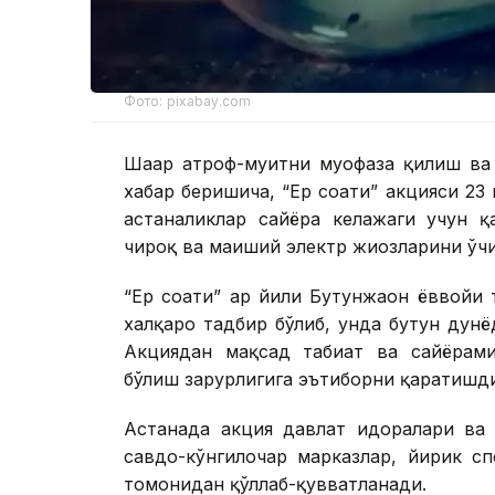
Фото: pixabay.com
Шаҳар атроф-муҳитни муҳофаза қилиш 
хабар беришича, “Ер соати” акцияси 23 м
астаналиклар сайёра келажаги учун қ
чироқ ва маиший электр жиҳозларини ўч
“Ер соати” ҳар йили Бутунжаҳон ёввойи
халқаро тадбир бўлиб, унда бутун дун
Акциядан мақсад табиат ва сайёрами
бўлиш зарурлигига эътиборни қаратишд
Астанада акция давлат идоралари ва 
савдо-кўнгилочар марказлар, йирик с
томонидан қўллаб-қувватланади.