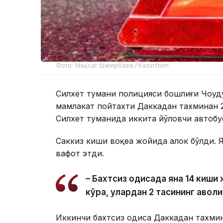
Фото: Мақсат Шағирбаев / Kazinform
Силхет тумани полицияси бошлиғи Чоудҳ
мамлакат пойтахти Даккадан тахминан
Силхет туманида иккита йўловчи автобу
Саккиз киши воқеа жойида ҳалок бўлди. 
вафот этди.
– Бахтсиз ҳодисада яна 14 киш
кўра, улардан 2 тасининг аҳволи
Иккинчи бахтсиз ҳодиса Даккадан тахм