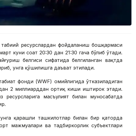
ва табиий ресурслардан фойдаланиш бошқармаси
арт куни соат 20:30 дан 21:30 гача бўлиб ўтади.
айғуриш белгиси сифатида белгиланган вақтда
ириб, унга қўшилишга даъват этилади.
 табиат фонди (WWF) ҳомийлигида ўтказиладиган
ёдан 2 миллиарддан ортиқ киши иштирок этади.
з ресурсларига масъулият билан муносабатда
ир.
унга қарашли ташкилотлар билан бир қаторда
порт мажмуалари ва тадбиркорлик субъектлари