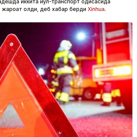
адешда иккита йўл-транспорт ҳодисасида
и жароҳат олди, деб хабар берди
Xinhua
.