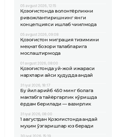
05 avgust 2026, 12:15
Қозоғистонда волонтёрликни
ривожлантиришнинг янги
концепцияси ишлаб чиқилмоқда
05 avgust 2026, 09:08
Қозоғистон миграция тизимини
меҳнат бозори талабларига
мослаштирмоқда
01 avgust 2026, 08:00
Қозоғистонда уй-жой ижараси
нархлари қайси ҳудудда қандай
31 iyul 2026, 18:17
Бу йил қарийб 450 минг болага
мактабга тайёргарлик кўришда
ёрдам берилади — вазирлик
31 iyul 2026, 08:00
1 августдан Қозоғистонда қандай
муҳим ўзгаришлар юз беради
30 iyul 2026, 15:19