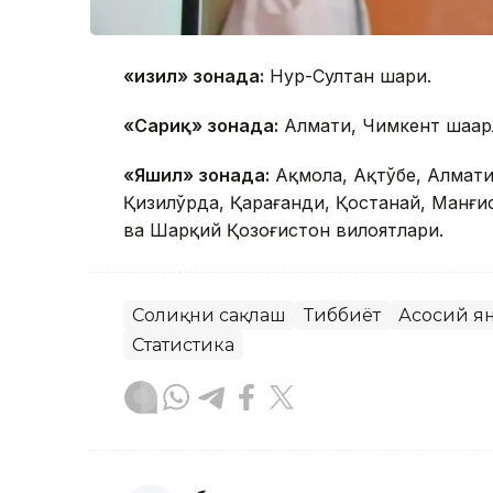
«Қизил» зонада:
Нур-Султан шаҳри.
«Сариқ» зонада:
Алмати, Чимкент шаҳар
«Яшил» зонада:
Aқмола, Aқтўбе, Алмати
Қизилўрда, Қарағанди, Қостанай, Манғи
ва Шарқий Қозоғистон вилоятлари.
Соғлиқни сақлаш
Тиббиёт
Асосий я
Статистика