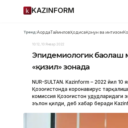
KAZINFORM
Ақорда
Тайинлов
Ҳодиса
Қонун ва интизом
Ко
Тренд:
10:12, 10 Январ 2022
Эпидемиологик баҳолаш м
«қизил» зонада
NUR-SULTAN. Kazinform – 2022 йил 10 я
Қозоғистонда коронавирус тарқалиш
комиссия Қозоғистон ҳудудларидаги 
эълон қилди, деб хабар беради Kazin