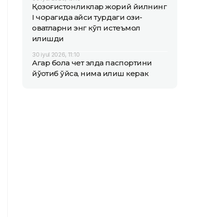
Қозоғистонликлар жорий йилнинг
I чорагида қайси турдаги озиқ-
овқатларни энг кўп истеъмол
қилишди
30 iyul 2026, 11:10
Агар бола чет элда паспортини
йўқотиб қўйса, нима қилиш керак