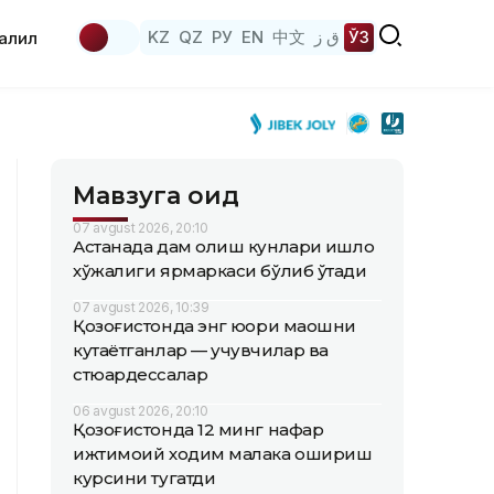
KZ
QZ
РУ
EN
中文
ق ز
ЎЗ
аҳлил
Мавзуга оид
07 avgust 2026, 20:10
Астанада дам олиш кунлари қишлоқ
хўжалиги ярмаркаси бўлиб ўтади
07 avgust 2026, 10:39
Қозоғистонда энг юқори маошни
кутаётганлар — учувчилар ва
стюардессалар
06 avgust 2026, 20:10
Қозоғистонда 12 минг нафар
ижтимоий ходим малака ошириш
курсини тугатди