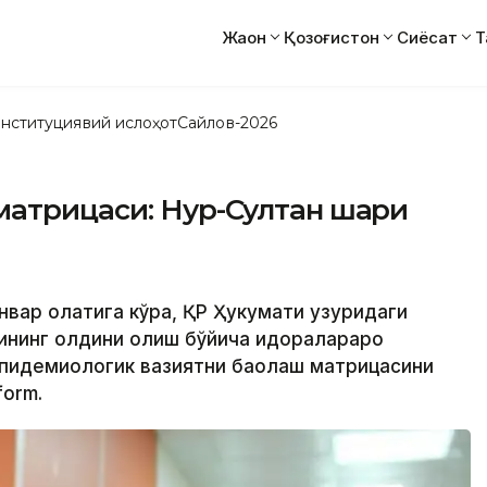
Жаҳон
Қозоғистон
Сиёсат
Т
нституциявий ислоҳот
Сайлов-2026
атрицаси: Нур-Султан шаҳри
нвар ҳолатига кўра, ҚР Ҳукумати ҳузуридаги
ининг олдини олиш бўйича идоралараро
эпидемиологик вазиятни баҳолаш матрицасини
form.