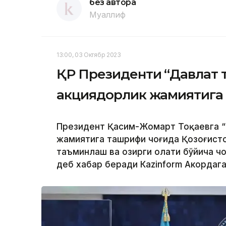
без автора
Муаллиф
13:00, 03 Октябр 2023
ҚР Президенти “Давлат 
акциядорлик жамиятига
Президент Қасим-Жомарт Тоқаевга “
жамиятига ташрифи чоғида Қозоғисто
таъминлаш ва ҳозирги ҳолати бўйича 
деб хабар беради Каzinform Акордага