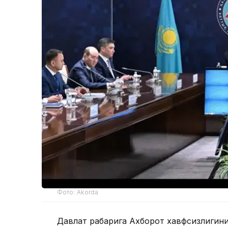
Фото: Akorda
Давлат раҳбарига Ахборот хавфсизлиги