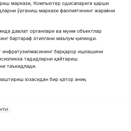
иш маркази, Компьютер ҳодисаларига қарши
дларни ўрганиш маркази фаолиятининг жараёни
ида давлат органлари ва муҳим объектлар
нинг бартараф этилгани маълум қилинди.
т инфратузилмасининг барқарор ишлашини
вфсизликка таҳдидларни қайтариш
ни таъкидлади.
ллаштириш юзасидан бир қатор аниқ
нти