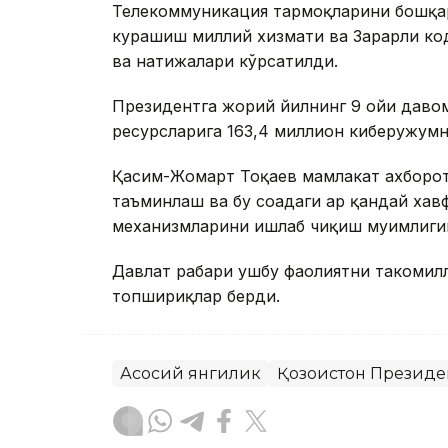
Телекоммуникация тармоқларини бошқар
курашиш миллий хизмати ва Зарарли ко
ва натижалари кўрсатилди.
Президентга жорий йилнинг 9 ойи давом
ресурсларига 163,4 миллион киберҳужум
Қасим-Жомарт Тоқаев мамлакат ахборо
таъминлаш ва бу соҳадаги ҳар қандай ха
механизмларини ишлаб чиқиш муҳимлиги
Давлат раҳбари ушбу фаолиятни такоми
топшириқлар берди.
Асосий янгилик
Қозоғистон Президе