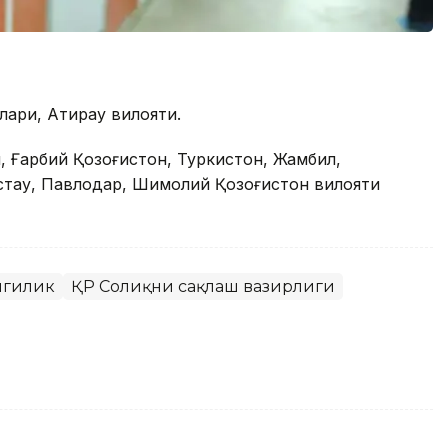
лари, Aтирау вилояти.
, Ғарбий Қозоғистон, Туркистон, Жамбил,
стау, Павлодар, Шимолий Қозоғистон вилояти
нгилик
ҚР Соғлиқни сақлаш вазирлиги