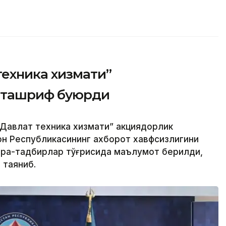
техника хизмати”
 ташриф буюрди
Давлат техника хизмати” акциядорлик
н Республикасининг ахборот хавфсизлигини
чора-тадбирлар тўғрисида маълумот берилди,
 таяниб.