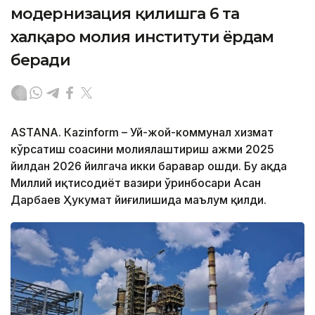
модернизация қилишга 6 та
халқаро молия институти ёрдам
беради
ASTANА. Кazinform – Уй-жой-коммунал хизмат
кўрсатиш соҳасини молиялаштириш ҳажми 2025
йилдан 2026 йилгача икки баравар ошди. Бу ҳақда
Миллий иқтисодиёт вазири ўринбосари Асан
Дарбаев Ҳукумат йиғилишида маълум қилди.