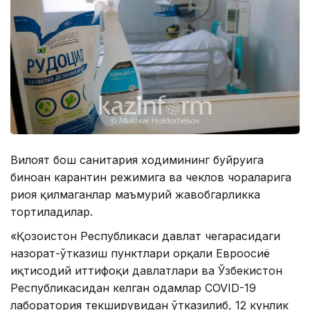
Вилоят бош санитария ходимининг буйруғига
биноан карантин режимига ва чеклов чораларига
риоя қилмаганлар маъмурий жавобгарликка
тортиладилар.
«Қозоғистон Республикаси давлат чегарасидаги
назорат-ўтказиш пунктлари орқали Евроосиё
иқтисодий иттифоқи давлатлари ва Ўзбекистон
Республикасидан келган одамлар COVID-19
лаборатория текширувидан ўтказилиб, 12 кунлик