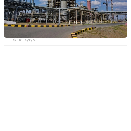
Фото: Ҳукумат
Вазир ўринбосарининг сўзларига кўра, бу
"Энергетика ва коммунал хизматлар соҳасини
модернизация қилиш" миллий лойиҳасида кўзда
тутилган янги механизмларнинг самарадорлигини
яққол кўрсатади.
– Миллий лойиҳани амалга ошириш учун
хусусий ва хорижий капитал жалб қилинди.
2026 йил учун тасдиқланган
кредитларнинг умумий миқдори 625
миллиард тенгени ташкил этади. Унда