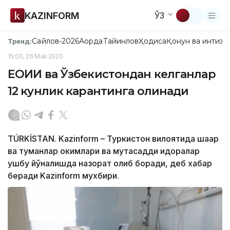
KAZINFORM
ЎЗ
Сайлов-2026
Ақорда
Тайинлов
Ҳодиса
Қонун ва интизо
Тренд:
15:00, 26 Май 2020
ЕОИИ ва Ўзбекистондан келганлар
12 кунлик карантинга олинади
TÚRKİSTAN. Kazinform – Туркистон вилоятида шаҳар
ва туманлар ҳокимлари ва мутасадди идоралар
ушбу йўналишда назорат олиб боради, деб хабар
беради Kazinform мухбири.