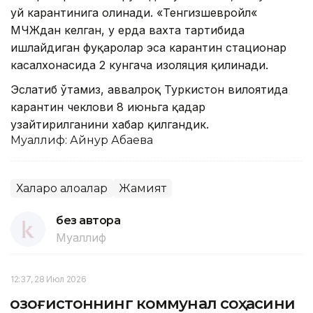
уй карантинига олинади. «Тенгизшевройл«
МЧЖдан келган, у ерда вахта тартибида
ишлайдиган фуқаролар эса карантин стационар
касалхонасида 2 кунгача изоляция қилинади.
Эслатиб ўтамиз, аввалроқ Туркистон вилоятида
карантин чеклови 8 июньга қадар
узайтирилганини хабар қилгандик.
Муаллиф: Айнур Ақбаева
Халқаро алоқалар
Жамият
без автора
Муаллиф
12:37, 28 Июл 2026
Қозоғистоннинг коммунал соҳасини