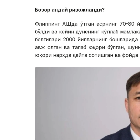
Бозор қандай ривожланди?
Флиппинг АҚШда ўтган асрнинг 70-80 
бўлди ва кейин дунёнинг кўплаб мамлака
белгилари 2000 йилларнинг бошларида
авж олган ва талаб юқори бўлган, шун
юқори нархда қайта сотишган ва фойда 