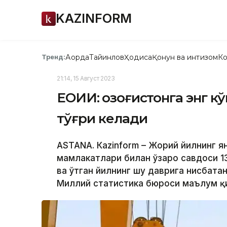
KAZINFORM
Ақорда
Тайинлов
Ҳодиса
Қонун ва интизом
Ко
Тренд:
21:14, 15 Август 2023
ЕОИИ: Қозоғистонга энг к
тўғри келади
ASTANА. Кazinform – Жорий йилнинг я
мамлакатлари билан ўзаро савдоси 1
ва ўтган йилнинг шу даврига нисбатан
Миллий статистика бюроси маълум қи