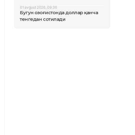
01 avgust 2026, 09:36
Бугун Қозоғистонда доллар қанча
тенгедан сотилади