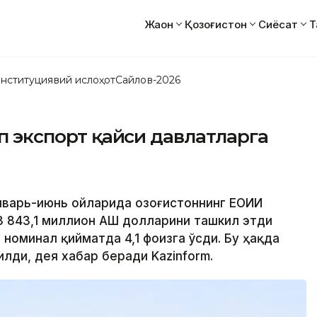
Жаҳон
Қозоғистон
Сиёсат
Т
нституциявий ислоҳот
Сайлов-2026
ўп экспорт қайси давлатларга
нварь-июнь ойларида Қозоғистоннинг ЕОИИ
3 843,1 миллион АҚШ долларини ташкил этди
 номинал қийматда 4,1 фоизга ўсди. Бу ҳақда
лди, дея хабар беради Kazinform.