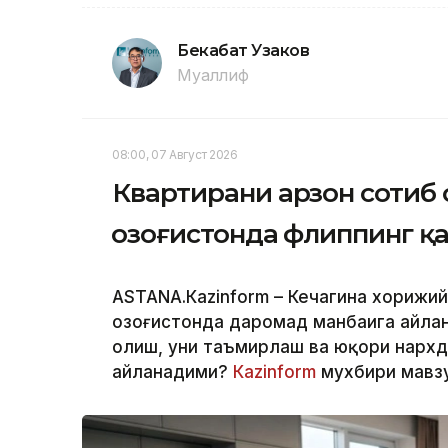
Бекабат Узаков
Муаллиф
08:00, 07 Август 2026
Квартирани арзон сотиб 
Қозоғистонда флиппинг 
ASTANА.Кazinform – Кечагина хорижи
Қозоғистонда даромад манбаига айла
олиш, уни таъмирлаш ва юқори нархд
айланадими?
Кazinform
мухбири мавзу