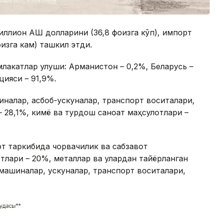
ллион АҚШ долларини (36,8 фоизга кўп), импорт
оизга кам) ташкил этди.
акатлар улуши: Арманистон – 0,2%, Беларусь –
цияси – 91,9%.
налар, асбоб-ускуналар, транспорт воситалари,
– 28,1%, кимё ва турдош саноат маҳсулотлари –
т таркибида чорвачилик ва сабзавот
тлари – 20%, металлар ва улардан тайёрланган
 машиналар, ускуналар, транспорт воситалари,