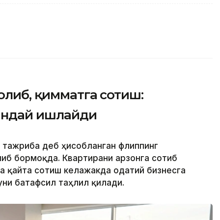
олиб, қимматга сотиш:
қандай ишлайди
й тажриба деб ҳисобланган флиппинг
ниб бормоқда. Квартирани арзонга сотиб
а қайта сотиш келажакда одатий бизнесга
ни батафсил таҳлил қилади.