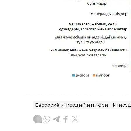
Евроосиё иқтисодий иттифоқи
Иқтисо