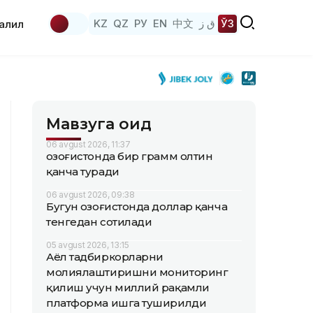
KZ
QZ
РУ
EN
中文
ق ز
ЎЗ
аҳлил
Мавзуга оид
06 avgust 2026, 11:37
Қозоғистонда бир грамм олтин
қанча туради
06 avgust 2026, 09:38
Бугун Қозоғистонда доллар қанча
тенгедан сотилади
05 avgust 2026, 13:15
Аёл тадбиркорларни
молиялаштиришни мониторинг
қилиш учун миллий рақамли
платформа ишга туширилди