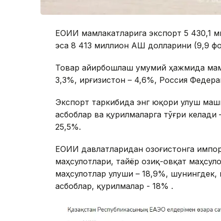
ЕОИИ мамлакатларига экспорт 5 430,1 ми
эса 8 413 миллион АҚШ долларини (9,9 ф
Товар айирбошлаш умумий ҳажмида мамл
3,3%, Қирғизистон – 4,6%, Россия Федера
Экспорт таркибида энг юқори улуш маши
асбоблар ва қурилмаларга тўғри келади 
25,5%.
ЕОИИ давлатларидан Қозоғистонга импор
маҳсулотлари, тайёр озиқ-овқат маҳсуло
маҳсулотлар улуши – 18,9%, шунингдек,
асбоблар, қурилмалар - 18% .