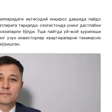
йилларидаги иқтисодий инқироз даврида пайдо
тларига тарқалди. Қозоғистонда унинг дастлабки
 сезиларли бўлди. Ўша пайтда уй-жой қурилиши
инг учун инвесторлар квартираларни таъмирсиз
кўришган.