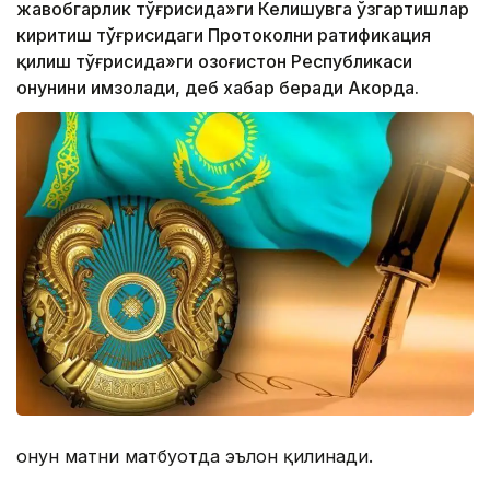
жавобгарлик тўғрисида»ги Келишувга ўзгартишлар
киритиш тўғрисидаги Протоколни ратификация
қилиш тўғрисида»ги Қозоғистон Республикаси
Қонунини имзолади, деб хабар беради Акорда.
Қонун матни матбуотда эълон қилинади.