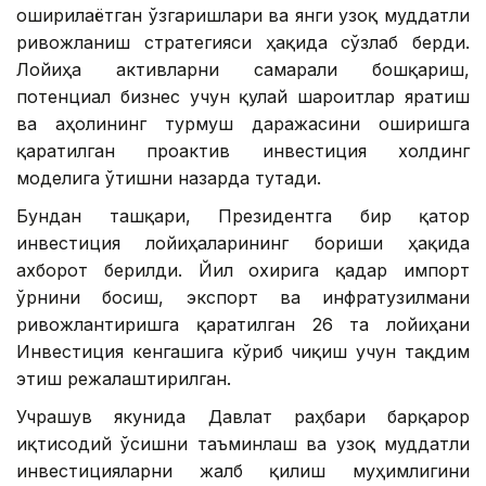
оширилаётган ўзгаришлари ва янги узоқ муддатли
ривожланиш стратегияси ҳақида сўзлаб берди.
Лойиҳа активларни самарали бошқариш,
потенциал бизнес учун қулай шароитлар яратиш
ва аҳолининг турмуш даражасини оширишга
қаратилган проактив инвестиция холдинг
моделига ўтишни назарда тутади.
Бундан ташқари, Президентга бир қатор
инвестиция лойиҳаларининг бориши ҳақида
ахборот берилди. Йил охирига қадар импорт
ўрнини босиш, экспорт ва инфратузилмани
ривожлантиришга қаратилган 26 та лойиҳани
Инвестиция кенгашига кўриб чиқиш учун тақдим
этиш режалаштирилган.
Учрашув якунида Давлат раҳбари барқарор
иқтисодий ўсишни таъминлаш ва узоқ муддатли
инвестицияларни жалб қилиш муҳимлигини