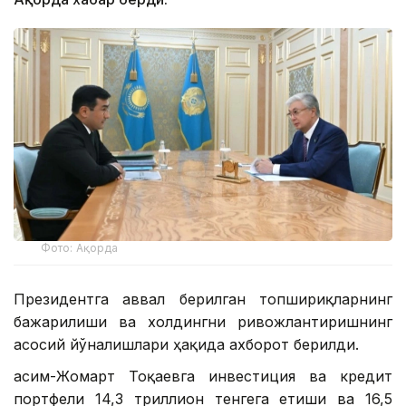
Фото: Ақорда
Президентга аввал берилган топшириқларнинг
бажарилиши ва холдингни ривожлантиришнинг
асосий йўналишлари ҳақида ахборот берилди.
Қасим-Жомарт Тоқаевга инвестиция ва кредит
портфели 14,3 триллион тенгега етиши ва 16,5