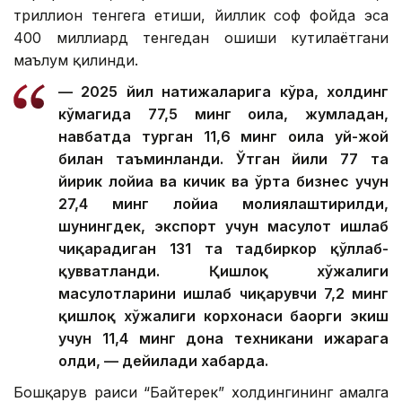
триллион тенгега етиши, йиллик соф фойда эса
400 миллиард тенгедан ошиши кутилаётгани
маълум қилинди.
— 2025 йил натижаларига кўра, холдинг
кўмагида 77,5 минг оила, жумладан,
навбатда турган 11,6 минг оила уй-жой
билан таъминланди. Ўтган йили 77 та
йирик лойиҳа ва кичик ва ўрта бизнес учун
27,4 минг лойиҳа молиялаштирилди,
шунингдек, экспорт учун маҳсулот ишлаб
чиқарадиган 131 та тадбиркор қўллаб-
қувватланди. Қишлоқ хўжалиги
маҳсулотларини ишлаб чиқарувчи 7,2 минг
қишлоқ хўжалиги корхонаси баҳорги экиш
учун 11,4 минг дона техникани ижарага
олди, — дейилади хабарда.
Бошқарув раиси “Байтерек” холдингининг амалга