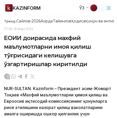
KAZINFORM
ЎЗ
Сайлов-2026
Ақорда
Тайинлов
Ҳодиса
Қонун ва интизо
Тренд:
17:38, 16 Март 2022
ЕОИИ доирасида махфий
маълумотларни ҳимоя қилиш
тўғрисидаги келишувга
ўзгартиришлар киритилди
NUR-SULTAN. Kazinform – Президент Қасим-Жомарт
Тоқаев «Махфий маълумотларни ҳимоя қилиш ва
Евроосиё иқтисодий комиссиясининг қонунларга
риоя этилишини назорат қилиш ваколатларини
амалга оширишда ошкор қилганлик учун