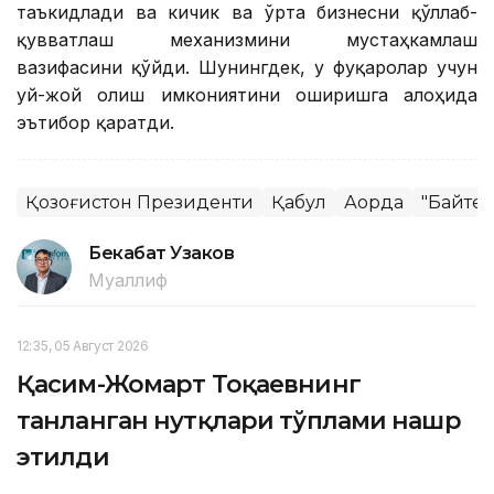
таъкидлади ва кичик ва ўрта бизнесни қўллаб-
қувватлаш механизмини мустаҳкамлаш
вазифасини қўйди. Шунингдек, у фуқаролар учун
уй-жой олиш имкониятини оширишга алоҳида
эътибор қаратди.
Қозоғистон Президенти
Қабул
Ақорда
"Байтер
Бекабат Узаков
Муаллиф
12:35, 05 Август 2026
Қасим-Жомарт Тоқаевнинг
танланган нутқлари тўплами нашр
этилди