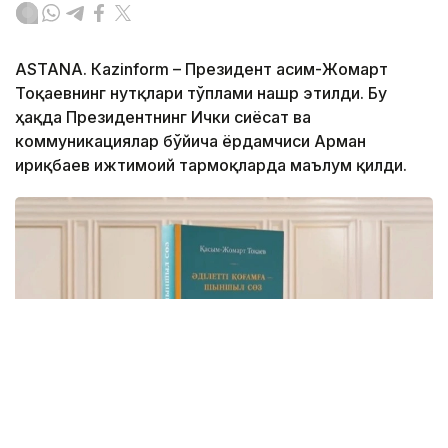
ASTANА. Кazinform – Президент Қасим-Жомарт
Тоқаевнинг нутқлари тўплами нашр этилди. Бу
ҳақда Президентнинг Ички сиёсат ва
коммуникациялар бўйича ёрдамчиси Арман
Қириқбаев ижтимоий тармоқларда маълум қилди.
Фото: видеодан скриншот