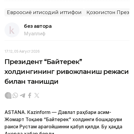
Евроосиё иқтисодий иттифоқи
Қозоғистон Прези
без автора
Муаллиф
17:12, 05 Август 2026
Президент “Байтерек”
холдингининг ривожланиш режаси
билан танишди
ASTANА. Каzinform — Давлат раҳбари Қасим-
Жомарт Тоқаев “Байтерек” холдинги бошқаруви
раиси Рустам Қарағойшинни қабул қилди. Бу ҳақда
Ақорда хабар берди.