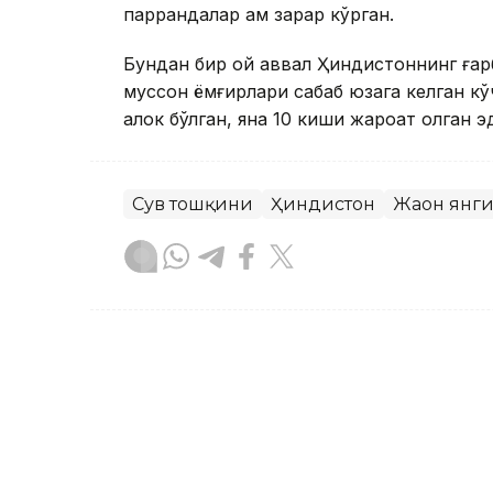
паррандалар ҳам зарар кўрган.
Бундан бир ой аввал Ҳиндистоннинг ғар
муссон ёмғирлари сабаб юзага келган к
ҳалок бўлган, яна 10 киши жароҳат олган э
Сув тошқини
Ҳиндистон
Жаҳон янг
Ляззат Сейданова
Муаллиф
11:10, 20 Июл 2026