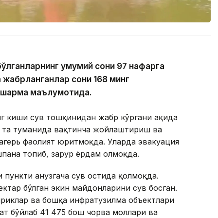
бўлганларнинг умумий сони 97 нафарга
а жабрланганлар сони 168 минг
ошқарма маълумотида.
нг киши сув тошқинидан жабр кўргани ҳақида
6 та туманида вақтинча жойлаштириш ва
лагерь фаолият юритмоқда. Уларда эвакуация
шпана топиб, зарур ёрдам олмоқда.
 пункти ҳанузгача сув остида қолмоқда.
ектар бўлган экин майдонларини сув босган.
приклар ва бошқа инфратузилма объектлари
ат бўйлаб 41 475 бош чорва моллари ва