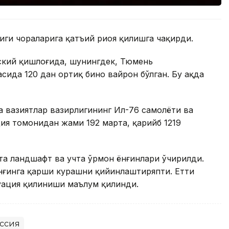
иги чораларига қатъий риоя қилишга чақирди.
ский қишлоғида, шунингдек, Тюмень
ида 120 дан ортиқ бино вайрон бўлган. Бу ҳақда
 вазиятлар вазирлигининг Ил-76 самолёти ва
ция томонидан жами 192 марта, қарийб 1219
а ландшафт ва учта ўрмон ёнғинлари ўчирилди.
ёнғинга қарши курашни қийинлаштиряпти. Етти
куация қилиниши маълум қилинди.
ссия