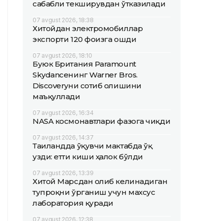
сабабли текширувдан ўтказилади
07 avgust 2026, 18:38
Хитойдан электромобиллар
экспорти 120 фоизга ошди
07 avgust 2026, 18:10
Буюк Британия Paramount
Skydanceнинг Warner Bros.
Discoveryни сотиб олишини
маъқуллади
07 avgust 2026, 16:34
NASA космонавтлари фазога чиқди
07 avgust 2026, 14:37
Таиландда ўқувчи мактабда ўқ
узди: етти киши ҳалок бўлди
07 avgust 2026, 13:39
Хитой Марсдан олиб келинадиган
тупроқни ўрганиш учун махсус
лаборатория қуради
07 avgust 2026, 12:38