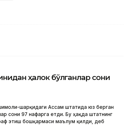
инидан ҳалок бўлганлар сони
 шимоли-шарқидаги Ассам штатида юз берган
ар сони 97 нафарга етди. Бу ҳақда штатнинг
раф этиш бошқармаси маълум қилди, деб