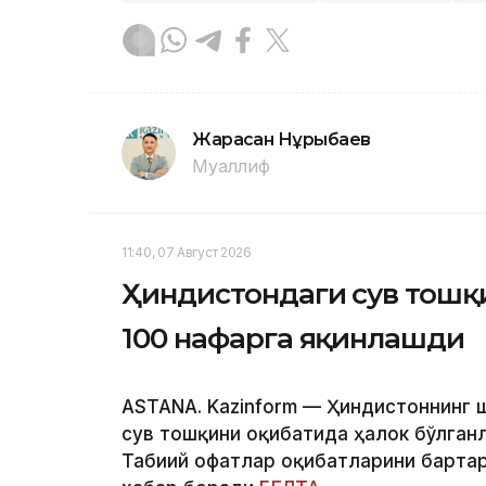
Жарасқан Нұрыбаев
Муаллиф
11:40, 07 Август 2026
Ҳиндистондаги сув тошқ
100 нафарга яқинлашди
ASTANA. Kazinform — Ҳиндистоннинг
сув тошқини оқибатида ҳалок бўлганл
Табиий офатлар оқибатларини барта