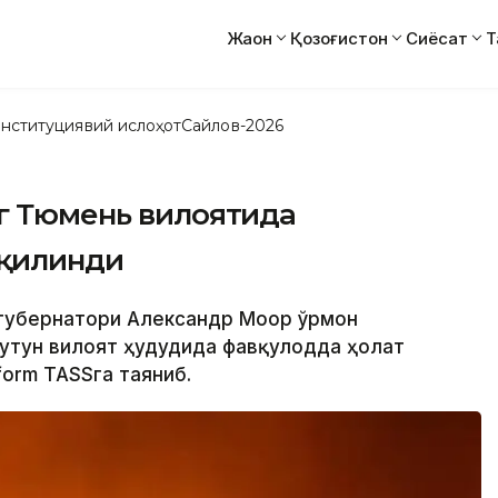
Жаҳон
Қозоғистон
Сиёсат
Т
нституциявий ислоҳот
Сайлов-2026
нг Тюмень вилоятида
 қилинди
 губернатори Александр Моор ўрмон
бутун вилоят ҳудудида фавқулодда ҳолат
form ТАSSга таяниб.