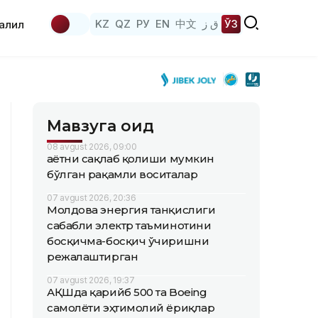
KZ
QZ
РУ
EN
中文
ق ز
ЎЗ
аҳлил
Мавзуга оид
08 avgust 2026, 09:00
Ҳаётни сақлаб қолиши мумкин
бўлган рақамли воситалар
07 avgust 2026, 20:36
Молдова энергия танқислиги
сабабли электр таъминотини
босқичма-босқич ўчиришни
режалаштирган
07 avgust 2026, 19:37
АҚШда қарийб 500 та Boeing
самолёти эҳтимолий ёриқлар