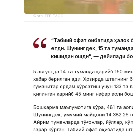
Фото: EFE-ТАСС
“Табиий офат оқибатида ҳалок 
етди. Шунингдек, 15 та туманд
кишидан ошди”, — дейилади б
5 августда 14 та туманда қарийб 160 ми
хабар берилган эди. Ҳозирда штатнинг 
гуманитар ёрдам кўрсатиш учун 133 та 
қилинган қарийб 45 минг нафар аҳоли бо
Бошқарма маълумотига кўра, 481 та аҳоли
Шунингдек, умумий майдони 14 382,26 г
Айрим туманларда тўғонлар, йўллар, кў
зарар кўрган. Табиий офат оқибатида шт