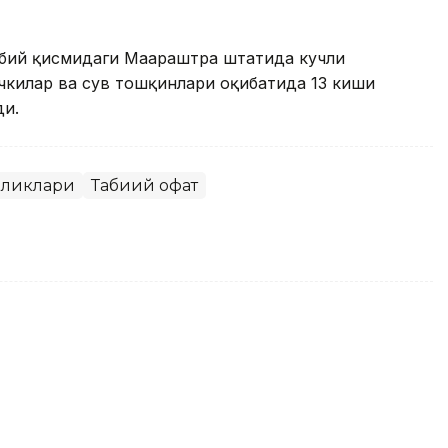
бий қисмидаги Маҳараштра штатида кучли
ўчкилар ва сув тошқинлари оқибатида 13 киши
ди.
иликлари
Табиий офат