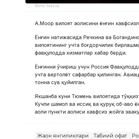
Фото: tass.ru
А.Моор вилоят аҳолисини ёнғин хавфсизл
Ёнғин натижасида Речкина ва Богандин
вилоятининг учта боғдорчилик бирлашмас
фавқулодда хизматлар хабар берди.
Ёнғинни ўчириш учун Россия Фавқулодда
учта вертолёт сафарбар қилинган. Авиа
тонна сув қуйилган.
Якшанба куни Тюмень вилоятида тўққизт
Кучли шамол ва иссиқ ва қуруқ об-ҳаво 
аҳоли пункти аҳолиси хавфсиз жойга эва
Жаҳон янгиликлари
Табиий офат
Ро