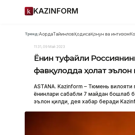
KAZINFORM
Ақорда
Тайинлов
Ҳодиса
Қонун ва интизом
Ко
Тренд:
11:31, 09 Май 2023
Ёнғин туфайли Россияни
фавқулодда ҳолат эълон
ASTANA. Kazinform – Тюмень вилояти
ёнғинлари сабабли 7 майдан бошлаб 
эълон қилди, дея хабар беради Kazin