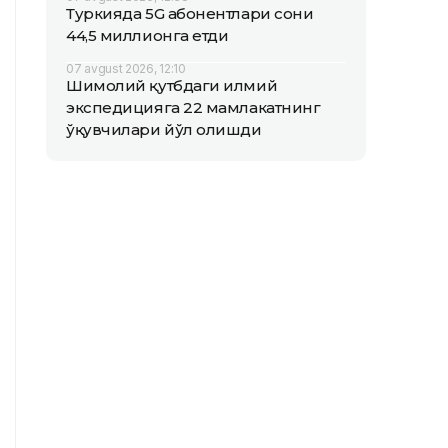
Туркияда 5G абонентлари сони
44,5 миллионга етди
07 avgust 2026, 12:10
Шимолий қутбдаги илмий
экспедицияга 22 мамлакатнинг
ўқувчилари йўл олишди