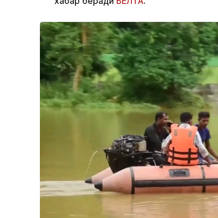
хабар беради
БЕЛТА
.