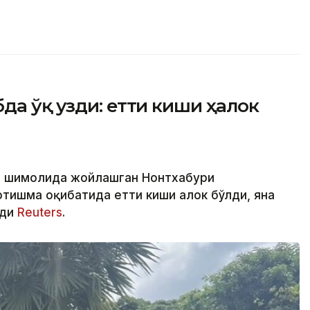
да ўқ узди: етти киши ҳалок
инг шимолида жойлашган Нонтхабури
тишма оқибатида етти киши ҳалок бўлди, яна
ади
Reuters
.