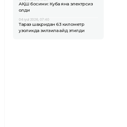
АҚШ босими: Куба яна электрсиз
қолди
04 iyul 2026, 07:40
Тараз шаҳридан 63 километр
узоқликда зилзила қайд этилди