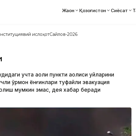
Жаҳон
Қозоғистон
Сиёсат
Т
нституциявий ислоҳот
Сайлов-2026
и
дудидаги учта аҳоли пункти аҳолиси уйларини
учли ўрмон ёнғинлари туфайли эвакуация
 олиш мумкин эмас, дея хабар беради