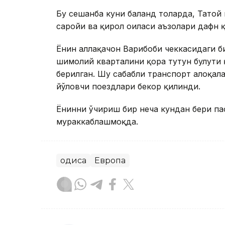
Бу сешанба куни баланд тоғларда, Тато
саройи ва қирол оиласи аъзолари дафн 
Ёнғин аллақачон Варибоби чеккасидаги б
шимолий кварталини қора тутун булути 
берилган. Шу сабабли транспорт алоқал
йўловчи поездлари бекор қилинди.
Ёнғинни ўчириш бир неча кундан бери п
мураккаблашмоқда.
Ҳодиса
Европа