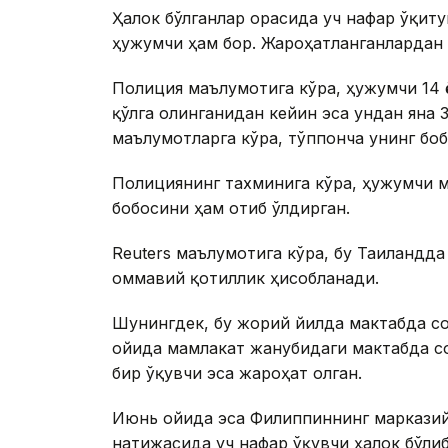
Ҳалок бўлганлар орасида уч нафар ўқиту
ҳужумчи ҳам бор. Жароҳатланганлардан 
Полиция маълумотига кўра, ҳужумчи 14 ё
қўлга олинганидан кейин эса ундан яна 
маълумотларга кўра, тўппонча унинг боб
Полициянинг тахминига кўра, ҳужумчи м
бобосини ҳам отиб ўлдирган.
Reuters маълумотига кўра, бу Таиландда
оммавий қотиллик ҳисобланади.
Шунингдек, бу жорий йилда мактабда со
ойида мамлакат жанубидаги мактабда со
бир ўқувчи эса жароҳат олган.
Июнь ойида эса Филиппиннинг марказий
натижасида уч нафар ўқувчи ҳалок бўли