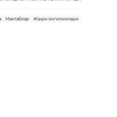
а
Мактаблар
Жаҳон янгиликлари
 11 ёшли бола вафот этди
ор Республикасида Эльбрус тоғига чиқиш
отаси оғир жароҳат олди, деб хабар беради