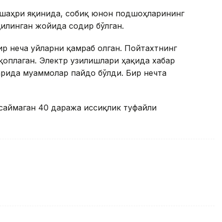
й шаҳри яқинида, собиқ юнон подшоҳларининг
қилинган жойида содир бўлган.
ир неча уйларни қамраб олган. Пойтахтнинг
қоплаган. Электр узилишлари ҳақида хабар
арида муаммолар пайдо бўлди. Бир нечта
асаймаган 40 даража иссиқлик туфайли