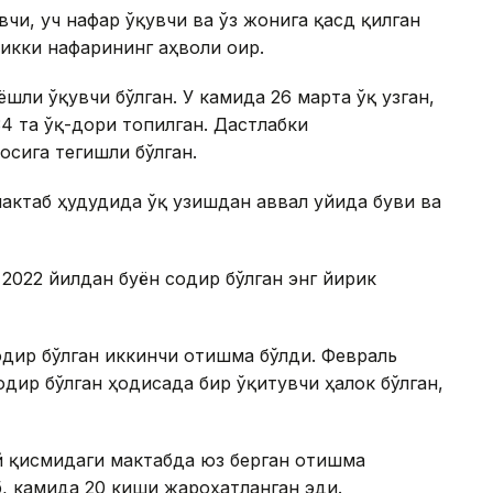
вчи, уч нафар ўқувчи ва ўз жонига қасд қилган
икки нафарининг аҳволи оғир.
шли ўқувчи бўлган. У камида 26 марта ўқ узган,
34 та ўқ-дори топилган. Дастлабки
осига тегишли бўлган.
актаб ҳудудида ўқ узишдан аввал уйида буви ва
 2022 йилдан буён содир бўлган энг йирик
дир бўлган иккинчи отишма бўлди. Февраль
дир бўлган ҳодисада бир ўқитувчи ҳалок бўлган,
 қисмидаги мактабда юз берган отишма
б, камида 20 киши жароҳатланган эди.