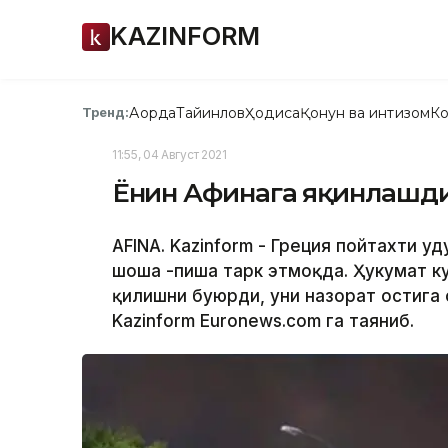
KAZINFORM
Ақорда
Тайинлов
Ҳодиса
Қонун ва интизом
Ко
Тренд:
11:55, 04 Август 2021
Ёнғин Афинага яқинлашд
AFINA. Kazinform - Греция пойтахти ҳу
шоша -пиша тарк этмоқда. Ҳукумат к
қилишни буюрди, уни назорат остига
Kazinform Euronews.com га таяниб.