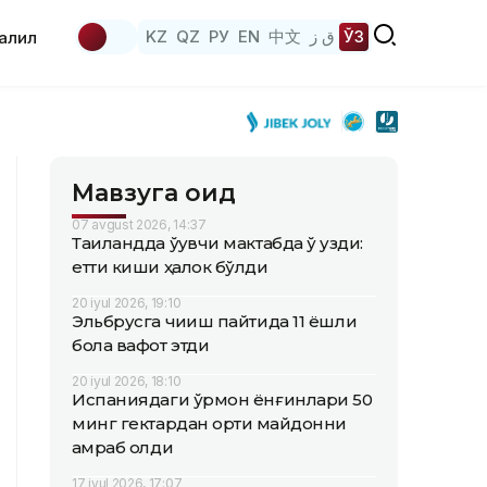
KZ
QZ
РУ
EN
中文
ق ز
ЎЗ
аҳлил
Мавзуга оид
07 avgust 2026, 14:37
Таиландда ўқувчи мактабда ўқ узди:
етти киши ҳалок бўлди
20 iyul 2026, 19:10
Эльбрусга чиқиш пайтида 11 ёшли
бола вафот этди
20 iyul 2026, 18:10
Испаниядаги ўрмон ёнғинлари 50
минг гектардан ортиқ майдонни
қамраб олди
17 iyul 2026, 17:07