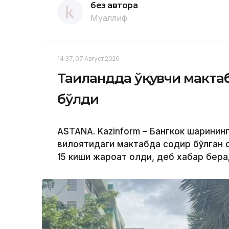
без автора
Муаллиф
14:37, 07 Август 2026
Таиландда ўқувчи мактаб
бўлди
ASTANA. Kazinform – Бангкок шаҳрин
вилоятидаги мактабда содир бўлган о
15 киши жароҳат олди, деб хабар бер