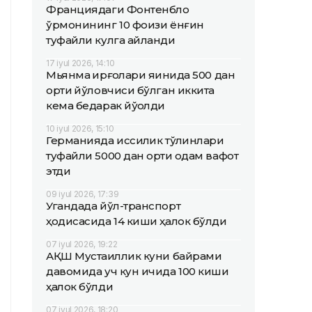
Франциядаги Фонтенбло
ўрмонининг 10 фоизи ёнғин
туфайли кулга айланди
17 iyul 2026, 14:10
Мьянма қирғоқлари яқинида 500 дан
ортиқ йўловчиси бўлган иккита
кема бедарак йўқолди
10 iyul 2026, 15:10
Германияда иссиқлик тўлқинлари
туфайли 5000 дан ортиқ одам вафот
этди
09 iyul 2026, 17:39
Угандада йўл-транспорт
ҳодисасида 14 киши ҳалок бўлди
07 iyul 2026, 19:22
АҚШ Мустақиллик куни байрами
давомида уч кун ичида 100 киши
ҳалок бўлди
07 iyul 2026, 18:20