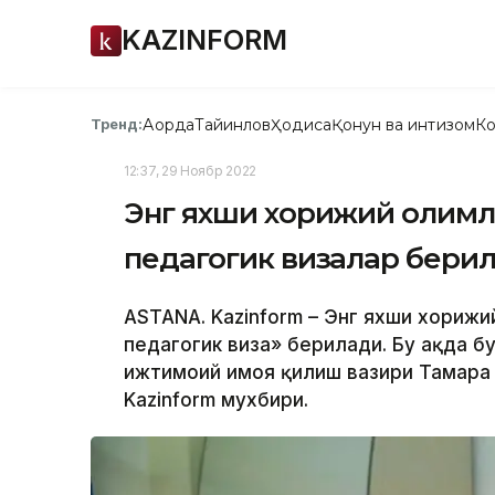
KAZINFORM
Ақорда
Тайинлов
Ҳодиса
Қонун ва интизом
Ко
Тренд:
12:37, 29 Ноябр 2022
Энг яхши хорижий олимл
педагогик визалар бери
ASTANA. Kazinform – Энг яхши хорижи
педагогик виза» берилади. Бу ҳақда б
ижтимоий ҳимоя қилиш вазири Тамара
Kazinform мухбири.