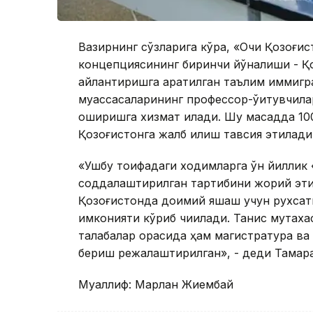
Вазирнинг сўзларига кўра, «Очиқ Қозоғи
концепциясининг биринчи йўналиши - Қо
айлантиришга қаратилган таълим иммигр
муассасаларининг профессор-ўқитувчил
оширишга хизмат қилади. Шу мақсадда 10
Қозоғистонга жалб қилиш тавсия этилади
«Ушбу тоифадаги ходимларга ўн йиллик
соддалаштирилган тартибини жорий этиш
Қозоғистонда доимий яшаш учун рухсат
имконияти кўриб чиқилади. Танқис мутах
талабалар орасида ҳам магистратура ва
бериш режалаштирилган», - деди Тамар
Муаллиф: Марлан Жиембай