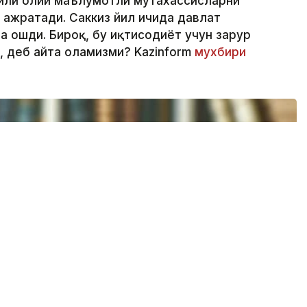
 йили олий маълумотли мутахассисларни
 ажратади. Саккиз йил ичида давлат
ча ошди. Бироқ, бу иқтисодиёт учун зарур
, деб айта оламизми? Kazinform
мухбири