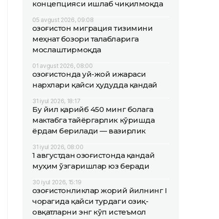
концепцияси ишлаб чиқилмоқда
05 avgust 2026, 09:08
Қозоғистон миграция тизимини
меҳнат бозори талабларига
мослаштирмоқда
01 avgust 2026, 08:00
Қозоғистонда уй-жой ижараси
нархлари қайси ҳудудда қандай
31 iyul 2026, 18:17
Бу йил қарийб 450 минг болага
мактабга тайёргарлик кўришда
ёрдам берилади — вазирлик
31 iyul 2026, 08:00
1 августдан Қозоғистонда қандай
муҳим ўзгаришлар юз беради
30 iyul 2026, 15:19
Қозоғистонликлар жорий йилнинг I
чорагида қайси турдаги озиқ-
овқатларни энг кўп истеъмол