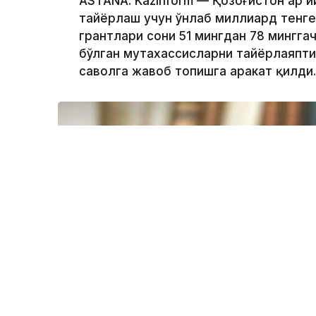
ASTANA. Kazinform — Қозоғистон ҳар
тайёрлаш учун ўнлаб миллиард тенге
грантлари сони 51 мингдан 78 мингга
бўлган мутахассисларни тайёрлаяпти
саволга жавоб топишга ҳаракат қилди.