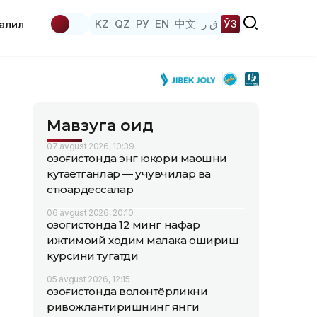
KZ
QZ
РУ
EN
中文
ق ز
ЎЗ
аҳлил
Мавзуга оид
07 avgust 2026, 10:39
Қозоғистонда энг юқори маошни
кутаётганлар — учувчилар ва
стюардессалар
06 avgust 2026, 20:10
Қозоғистонда 12 минг нафар
ижтимоий ходим малака ошириш
курсини тугатди
05 avgust 2026, 12:15
Қозоғистонда волонтёрликни
ривожлантиришнинг янги