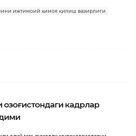
ҳолини ижтимоий ҳимоя қилиш вазирлиги
 Қозоғистондаги кадрлар
адими