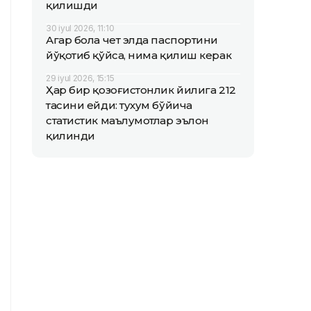
қилишди
30 iyul 2026, 11:10
Агар бола чет элда паспортини
йўқотиб қўйса, нима қилиш керак
29 iyul 2026, 15:15
Ҳар бир қозоғистонлик йилига 212
тасини ейди: тухум бўйича
статистик маълумотлар эълон
қилинди