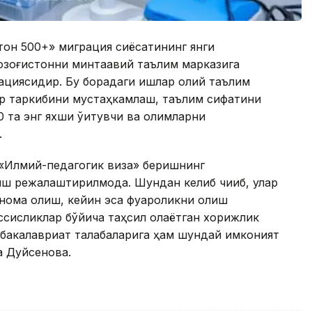
стон 500+» миграция сиёсатининг янги
зоғистонни минтақавий таълим марказига
ациясидир. Бу борадаги ишлар олий таълим
ар таркибини мустаҳкамлаш, таълим сифатини
0 та энг яхши ўқитувчи ва олимларни
.
 «Илмий-педагогик виза» беришнинг
 режалаштирилмоқда. Шундан келиб чиқиб, улар
нома олиш, кейин эса фуқароликни олиш
ассисликлар бўйича таҳсил олаётган хорижлик
 бакалавриат талабаларига ҳам шундай имконият
а Дуйсенова.