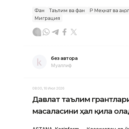
Фан
Таълим ва фан
ҚР Меҳнат ва а
Миграция
без автора
Муаллиф
08:00, 16 Июл 2026
Давлат таълим грантлари
масаласини ҳал қила ол