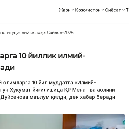
Жаҳон
Қозоғистон
Сиёсат
Т
нституциявий ислоҳот
Сайлов-2026
арга 10 йиллик илмий-
лади
й олимларга 10 йил муддатга «Илмий-
угун Ҳукумат йиғилишида ҚР Меҳнат ва аҳолини
 Дуйсенова маълум қилди, дея хабар беради