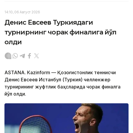
14:10, 06 Август 2026
Денис Евсеев Туркиядаги
турнирнинг чорак финалига йўл
олди
ASTANА. Кazinform — Қозоғистонлик теннисчи
Денис Евсеев Истанбул (Туркия) челленжер
турнирининг жуфтлик баҳсларида чорак финалга
йўл олди.