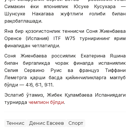
Симакин ёки япониялик Юсуке Кусухара —
Шунсуке Накагава жуфтлиги ғолиби билан
рақобатлашади.
Яна бир қозоғистонлик теннисчи Соня Жиенбаева
Оренсе (Испания) ITF W75 турнирининг ярим
финалидан четлатилди.
Соня Жиенбаева россиялик Екатерина Яшина
билан биргаликда чорак финалда испаниялик
Селия Сервино Руис ва француз Тиффани
Леметрга қарши баҳсда қийинчиликларга мағлуб
бўлди — 4:6, 6:1, 9:11.
Эслатиб ўтамиз, Жибек Қуламбаева Испаниядаги
турнирда
чемпион бўлди
.
Теннис
Денис Евсеев
Спорт