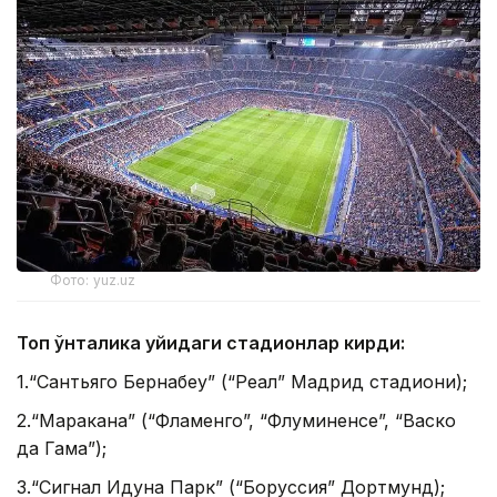
Фото: yuz.uz
Топ ўнталика қуйидаги стадионлар кирди:
1.“Сантьяго Бернабеу” (“Реал” Мадрид стадиони);
2.“Маракана” (“Фламенго”, “Флуминенсе”, “Васко
да Гама”);
3.“Сигнал Идуна Парк” (“Боруссия” Дортмунд);