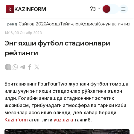
KAZINFORM
ЎЗ
Сайлов-2026
Ақорда
Тайинлов
Ҳодиса
Қонун ва интизо
Тренд:
14:16, 09 Октябр 2023
Энг яхши футбол стадионлари
рейтинги
Британиянинг FourFourTwo журнали футбол томоша
қилиш учун энг яхши стадионлар рўйхатини эълон
қилди. Ғолибни аниқлашда стадионнинг эстетик
жозибасм, трибунадаги атмосфера ва тарихи каби
мезонлар асос қилиб олинди, деб хабар беради
Kazinform
агентлиги
yuz.uzга
таяниб.