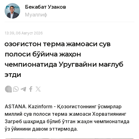
Бекабат Узаков
Муаллиф
13:39, 06 Август 2026
Қозоғистон терма жамоаси сув
полоси бўйича жаҳон
чемпионатида Уругвайни мағлуб
этди
ASTANA. Kazinform - Қозоғистоннинг ўсмирлар
миллий сув полоси терма жамоаси Хорватиянинг
Загреб шаҳрида бўлиб ўтган жаҳон чемпионатида
ўз ўйинини давом эттирмоқда.