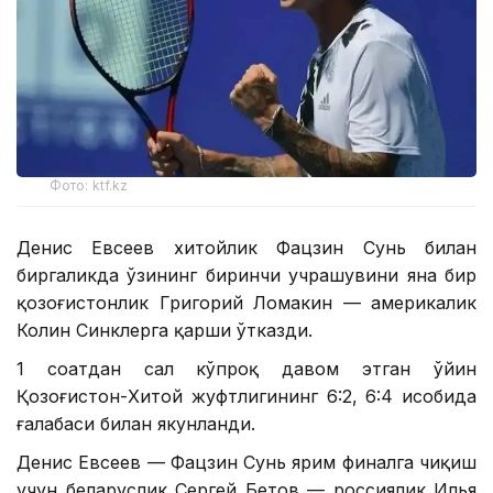
Фото: ktf.kz
Денис Евсеев хитойлик Фацзин Сунь билан
биргаликда ўзининг биринчи учрашувини яна бир
қозоғистонлик Григорий Ломакин — америкалик
Колин Синклерга қарши ўтказди.
1 соатдан сал кўпроқ давом этган ўйин
Қозоғистон-Хитой жуфтлигининг 6:2, 6:4 ҳисобида
ғалабаси билан якунланди.
Денис Евсеев — Фацзин Сунь ярим финалга чиқиш
учун беларуслик Сергей Бетов — россиялик Илья