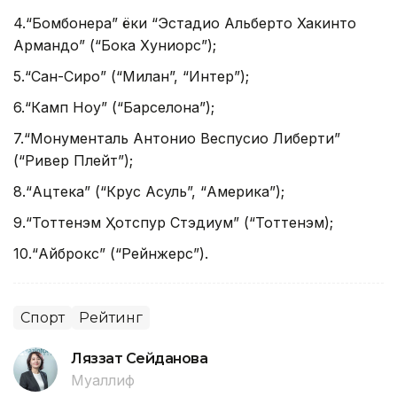
4.“Бомбонера” ёки “Эстадио Альберто Хакинто
Армандо” (“Бока Хуниорс”);
5.“Сан-Сиро” (“Милан”, “Интер”);
6.“Камп Ноу” (“Барселона”);
7.“Монументаль Антонио Веспусио Либерти”
(“Ривер Плейт”);
8.“Ацтека” (“Крус Асуль”, “Америка”);
9.“Тоттенҳэм Ҳотспур Стэдиум” (“Тоттенҳэм);
10.“Айброкс” (“Рейнжерс”).
Спорт
Рейтинг
Ляззат Сейданова
Муаллиф