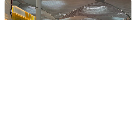
Фото: ҚР ҰОК
Учинчи ўйинда қозоғистонлик спортчилар
Уругвайни катта фарқ билан мағлуб этишди. Ўйин
22:5 ҳисобида якунланди.
ҚР МОҚ маълумотларига кўра, Қозоғистон терма
жамоаси ўйинчиси Максим Сасин ўйиннинг энг