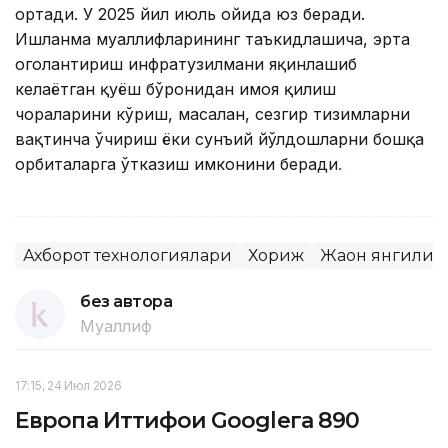
ортади. У 2025 йил июль ойида юз беради.
Ишланма муаллифларининг таъкидлашича, эрта
огоҳлантириш инфратузилмани яқинлашиб
келаётган қуёш бўронидан ҳимоя қилиш
чораларини кўриш, масалан, сезгир тизимларни
вақтинча ўчириш ёки сунъий йўлдошларни бошқа
орбиталарга ўтказиш имконини беради
.
Ахборот технологиялари
Хориж
Жаҳон янгилик
без автора
Муаллиф
17:15, 24 Июл 2026
Европа Иттифоқи Googleга 890