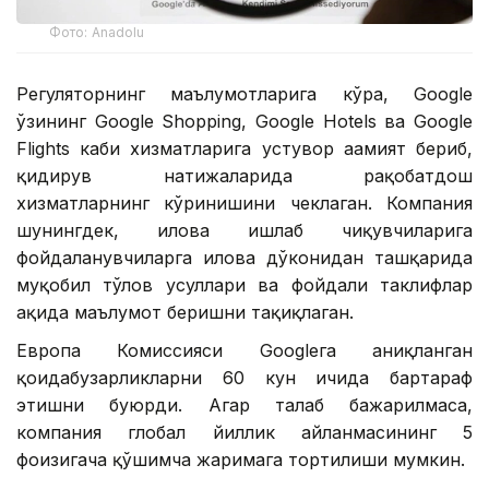
Фото: Аnadolu
Регуляторнинг маълумотларига кўра, Google
ўзининг Google Shopping, Google Hotels ва Google
Flights каби хизматларига устувор аҳамият бериб,
қидирув натижаларида рақобатдош
хизматларнинг кўринишини чеклаган. Компания
шунингдек, илова ишлаб чиқувчиларига
фойдаланувчиларга илова дўконидан ташқарида
муқобил тўлов усуллари ва фойдали таклифлар
ҳақида маълумот беришни тақиқлаган.
Европа Комиссияси Googleга аниқланган
қоидабузарликларни 60 кун ичида бартараф
этишни буюрди. Агар талаб бажарилмаса,
компания глобал йиллик айланмасининг 5
фоизигача қўшимча жаримага тортилиши мумкин.