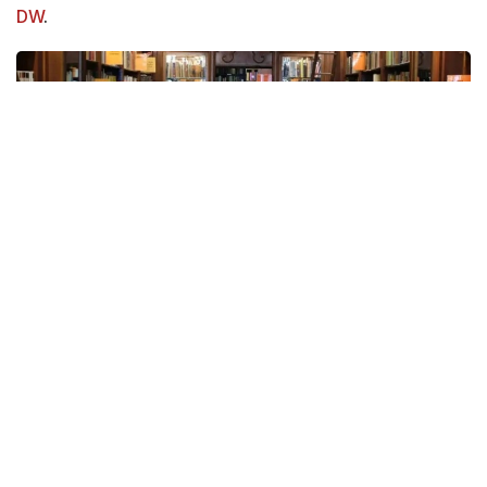
DW
.
Фото: Себастиан Виллнов/dpa/picture alliance
Германиядаги ноёб антиквар нашрларини
сотадиган китоб дўконларида кутилмаганда талаб
ўсди. Сунъий интеллект соҳасида ишлайдиган
компаниялар тил моделлари ва чатботларни
ўқитиш учун бундай китобларни катта миқдорда