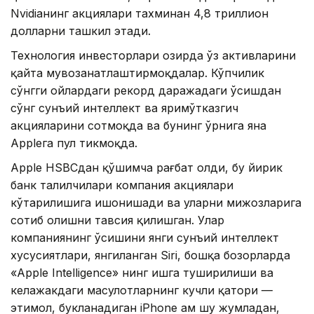
Nvidiaнинг акциялари тахминан 4,8 триллион
долларни ташкил этади.
Технология инвесторлари ҳозирда ўз активларини
қайта мувозанатлаштирмоқдалар. Кўпчилик
сўнгги ойлардаги рекорд даражадаги ўсишдан
сўнг сунъий интеллект ва яримўтказгич
акцияларини сотмоқда ва бунинг ўрнига яна
Appleга пул тикмоқда.
Apple HSBCдан қўшимча рағбат олди, бу йирик
банк таҳлилчилари компания акциялари
кўтарилишига ишонишади ва уларни мижозларига
сотиб олишни тавсия қилишган. Улар
компаниянинг ўсишини янги сунъий интеллект
хусусиятлари, янгиланган Siri, бошқа бозорларда
«Apple Intelligence» нинг ишга туширилиши ва
келажакдаги маҳсулотларнинг кучли қатори —
эҳтимол, букланадиган iPhone ҳам шу жумладан,