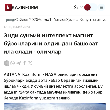
KAZINFORM
ЎЗ
Сайлов-2026
Ақорда
Тайинлов
Ҳодиса
Қонун ва интизо
Тренд:
17:38, 16 Май 2023
Энди сунъий интеллект магнит
бўронларини олдиндан башорат
қила олади - олимлар
ASTANA. Kazinform - NASA олимлари геомагнит
бўронлари ҳақида эрта хабар берадиган тизимни
ишлаб чиқди. У сунъий интеллектга асосланган. Бу
ҳақда mir24.tv сайтида маълум қилинган, деб хабар
беради Kazinform yuz.uzга таяниб.