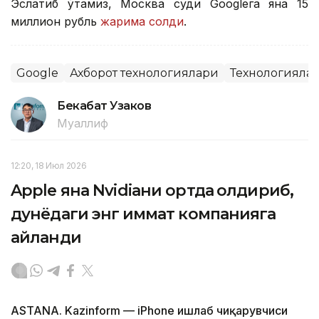
Эслатиб ўтамиз, Москва суди Googleга яна 15
миллион рубль
жарима солди
.
Google
Ахборот технологиялари
Технологияла
Бекабат Узаков
Муаллиф
12:20, 18 Июл 2026
Apple яна Nvidiaни ортда қолдириб,
дунёдаги энг қиммат компанияга
айланди
ASTANA. Kazinform — iPhone ишлаб чиқарувчиси