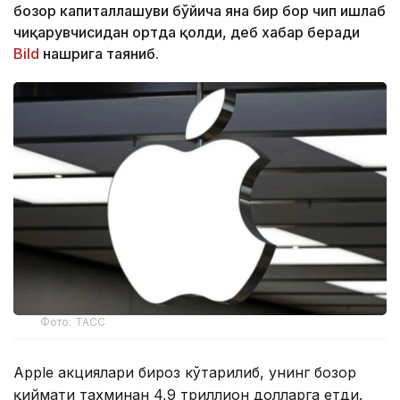
бозор капиталлашуви бўйича яна бир бор чип ишлаб
чиқарувчисидан ортда қолди, деб хабар беради
Bild
нашрига таяниб.
Фото: ТАСС
Apple акциялари бироз кўтарилиб, унинг бозор
қиймати тахминан 4,9 триллион долларга етди.