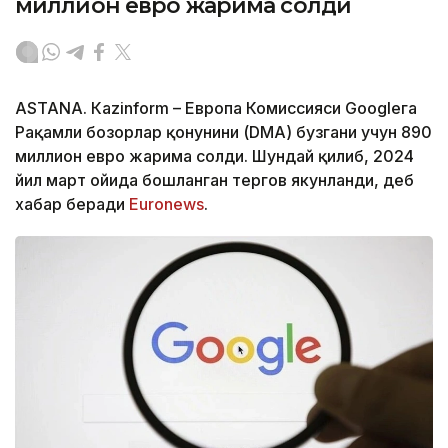
миллион евро жарима солди
ASTANА. Кazinform – Европа Комиссияси Googleга
Рақамли бозорлар қонунини (DMA) бузгани учун 890
миллион евро жарима солди. Шундай қилиб, 2024
йил март ойида бошланган тергов якунланди, деб
хабар беради
Euronews
.