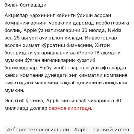
билан боғлашади.
Акциялар нархининг кейинги ўсиши асосан
компанияларнинг чораклик даромад ҳисоботларига
боғлиқ. Apple ўз натижаларини 30 июлда, Nvidia
эса 26 августгача эълон қилади. Инвесторлар
асосан хизмат кўрсатиш бизнесини, Хитой
бозоридаги ўзгаришларни ва iPhone 18 ҳақидаги
мумкин бўлган янгиликларни кузатиб
бормоқдалар. Ушбу ҳисоботлар келгуси ҳафталарда
қайси компания дунёдаги энг қимматли компания
сифатидаги мавқеини сақлаб қолишини аниқлаши
мумкин.
Эслатиб ўтамиз, Apple чип ишлаб чиқаришга 30
миллиард доллар
сармоя киритади
.
Ахборот технологиялари
Apple
Сунъий интелл