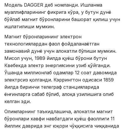
Модель DAGGER деб номланди. Ишланма
муаллифларининг фикрига кўра, у бутун дунё
бўйлаб магнит бўронларини башорат қилиш учун
ишлатилиши мумкин.
Магнит бўронларининг электрон
технологиялардан фаол фойдаланаётган
замонавий дунё учун ҳалокатли бўлиши мумкин.
Мисол учун, 1989 йилда қуёш бўрони бутун
Квебекда электр энергиясини узиб қўйганди.
Ўшанда миллионлаб одамлар 12 соат давомида
электрсиз қолганди. Кэррингтон ҳодисаси 1859
йилда биринчи телеграф станцияларида
ёнғинларга сабаб бўлиб, алоқа узилишига олиб
келган эди.
Олимларнинг таъкидлашича, ҳалокатли магнит
бўронлари хавфи навбатдаги қуёш фаоллиги 11
йиллик даврида энг юқори чўққисига чиққанида