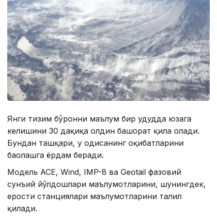
Янги тизим бўронни маълум бир ҳудудда юзага
келишини 30 дақиқа олдин башорат қила олади.
Бундан ташқари, у ҳодисанинг оқибатларини
баҳолашга ёрдам беради.
Модель ACE, Wind, IMP-8 ва Geotail фазовий
сунъий йўлдошлари маълумотларини, шунингдек,
ерости станциялари маълумотларини таҳлил
қилади.