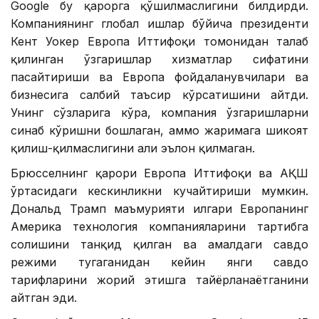
Google бу қарорга қўшилмаслигини билдирди.
Компаниянинг глобал ишлар бўйича президенти
Кент Уокер Европа Иттифоқи томонидан талаб
қилинган ўзгаришлар хизматлар сифатини
пасайтириши ва Европа фойдаланувчилари ва
бизнесига салбий таъсир кўрсатишини айтди.
Унинг сўзларига кўра, компания ўзгаришларни
синаб кўришни бошлаган, аммо жаримага шикоят
қилиш-қилмаслигини ҳали эълон қилмаган.
Брюсселнинг қарори Европа Иттифоқи ва АҚШ
ўртасидаги кескинликни кучайтириши мумкин.
Дональд Трамп маъмурияти илгари Европанинг
Америка технология компанияларини тартибга
солишини танқид қилган ва амалдаги савдо
режими тугаганидан кейин янги савдо
тарифларини жорий этишга тайёрланаётганини
айтган эди.