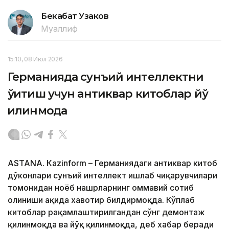
Бекабат Узаков
Муаллиф
15:10, 08 Июл 2026
Германияда сунъий интеллектни
ўқитиш учун антиквар китоблар йўқ
қилинмоқда
ASTANА. Кazinform – Германиядаги антиквар китоб
дўконлари сунъий интеллект ишлаб чиқарувчилари
томонидан ноёб нашрларнинг оммавий сотиб
олиниши ҳақида хавотир билдирмоқда. Кўплаб
китоблар рақамлаштирилгандан сўнг демонтаж
қилинмоқда ва йўқ қилинмоқда, деб хабар беради