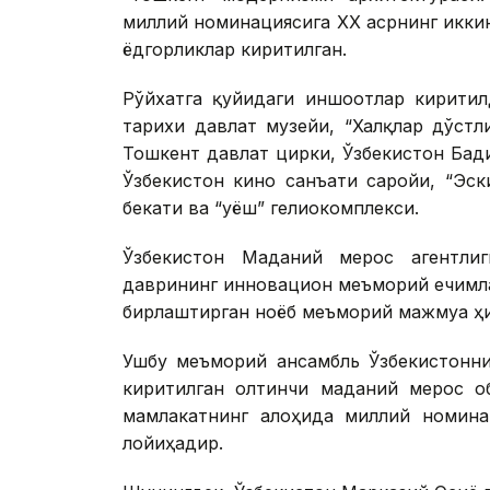
миллий номинациясига ХХ асрнинг икки
ёдгорликлар киритилган.
Рўйхатга қуйидаги иншоотлар киритил
тарихи давлат музейи, “Халқлар дўстл
Тошкент давлат цирки, Ўзбекистон Бад
Ўзбекистон кино санъати саройи, “Эск
бекати ва “Қуёш” гелиокомплекси.
Ўзбекистон Маданий мерос агентлиг
даврининг инновацион меъморий ечимл
бирлаштирган ноёб меъморий мажмуа ҳ
Ушбу меъморий ансамбль Ўзбекистонн
киритилган олтинчи маданий мерос об
мамлакатнинг алоҳида миллий номина
лойиҳадир.