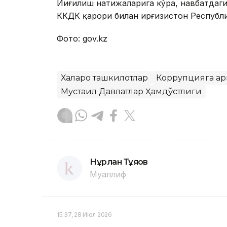
Йиғилиш натижаларига кўра, навбатдаги
КҚКДК қарори билан Қирғизистон Респуб
Фото: gov.kz
Халқаро ташкилотлар
Коррупцияга қа
Мустақил Давлатлар Ҳамдўстлиги
Нұрлан Тұяқов
Муаллиф
15:37, 28 Июл 2026