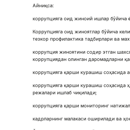
Айниқса:
коррупцияга оид жиноий ишлар бўйича 
Коррупцияга оид жиноятлар бўйича кели
тезкор профилактика тадбирлари ва мах
коррупция жиноятини содир этган шахс
коррупциядан олинган даромадларни қа
коррупцияга қарши курашиш соҳасида а
коррупцияга қарши курашиш соҳасида ҳ
режалари ишлаб чиқилади;
коррупцияга қарши мониторинг натижа
кадрларнинг малакаси оширилади ва ҳок