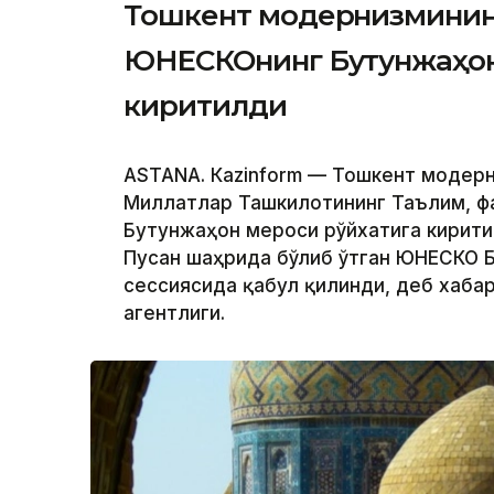
Тошкент модернизмининг
ЮНEСКОнинг Бутунжаҳон
киритилди
ASTANА. Кazinform — Тошкент модер
Миллатлар Ташкилотининг Таълим, ф
Бутунжаҳон мероси рўйхатига кирити
Пусан ​​шаҳрида бўлиб ўтган ЮНEСКО
сессиясида қабул қилинди, деб хаба
агентлиги.