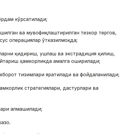
ёрдам кўрсатилади;
шилган ва мувофиқлаштирилган тезкор тергов,
сус операциялар ўтказилмоқда;
ларни қидириш, ушлаш ва экстрадиция қилиш,
йтариш ҳамкорликда амалга оширилади;
хборот тизимлари яратилади ва фойдаланилади;
амкорлик стратегиялари, дастурлари ва
лари алмашилади;
азо.