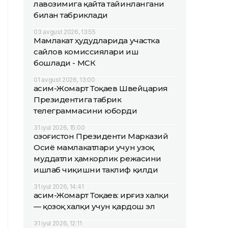
лавозимига қайта тайинлангани
билан табриклади
03 avgust 2026, 13:55
Мамлакат ҳудудларида участка
сайлов комиссиялари иш
бошлади - МСК
01 avgust 2026, 13:00
Қасим-Жомарт Тоқаев Швейцария
Президентига табрик
телеграммасини юборди
31 iyul 2026, 15:00
Қозоғистон Президенти Марказий
Осиё мамлакатлари учун узоқ
муддатли ҳамкорлик режасини
ишлаб чиқишни таклиф қилди
31 iyul 2026, 14:41
Қасим-Жомарт Тоқаев: Қирғиз халқи
— қозоқ халқи учун қардош эл
31 iyul 2026, 12:11