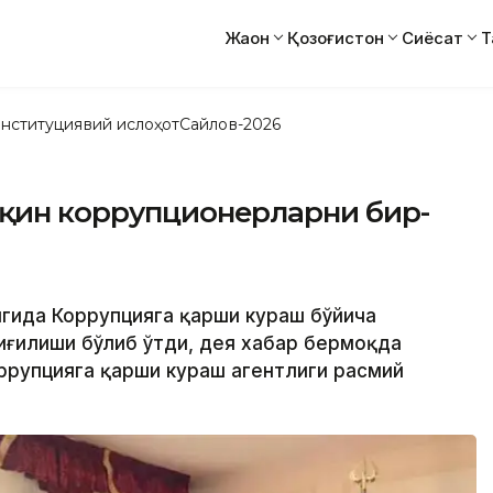
Жаҳон
Қозоғистон
Сиёсат
Т
нституциявий ислоҳот
Сайлов-2026
чқин коррупционерларни бир-
лигида Коррупцияга қарши кураш бўйича
йиғилиши бўлиб ўтди, дея хабар бермоқда
оррупцияга қарши кураш агентлиги расмий