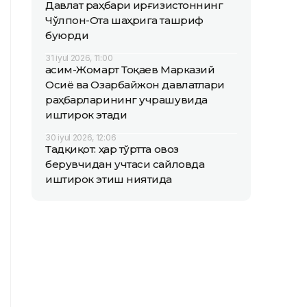
Давлат раҳбари Қирғизистоннинг
Чўлпон-Ота шаҳрига ташриф
буюрди
31 iyul 2026, 11:00
Қасим-Жомарт Тоқаев Марказий
Осиё ва Озарбайжон давлатлари
раҳбарларининг учрашувида
иштирок этади
30 iyul 2026, 12:06
Тадқиқот: ҳар тўртта овоз
берувчидан учтаси сайловда
иштирок этиш ниятида