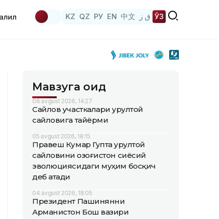
KZ
QZ
РУ
EN
中文
ق ز
ЎЗ
аҳлил
Мавзуга оид
06 avgust 2026, 14:27
Сайлов участкалари Қурултой
сайловига тайёрми
05 avgust 2026, 18:15
Правеш Кумар Гупта Қурултой
сайловини Қозоғистон сиёсий
эволюциясидаги муҳим босқич
деб атади
04 avgust 2026, 18:05
Президент Пашинянни
Арманистон Бош вазири