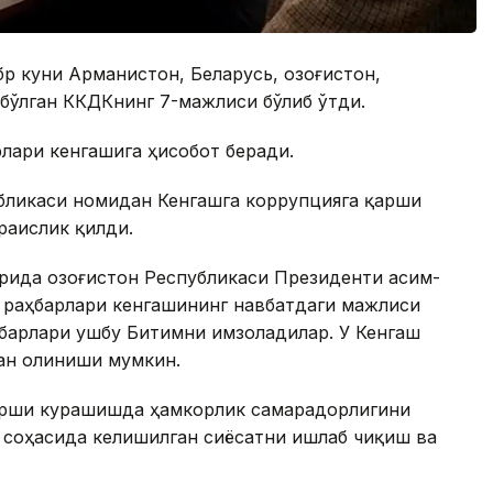
бр куни Арманистон, Беларусь, Қозоғистон,
 бўлган КҚКДКнинг 7-мажлиси бўлиб ўтди.
лари кенгашига ҳисобот беради.
публикаси номидан Кенгашга коррупцияга қарши
раислик қилди.
рида Қозоғистон Республикаси Президенти Қасим-
раҳбарлари кенгашининг навбатдаги мажлиси
ҳбарлари ушбу Битимни имзоладилар. У Кенгаш
тан олиниши мумкин.
арши курашишда ҳамкорлик самарадорлигини
соҳасида келишилган сиёсатни ишлаб чиқиш ва