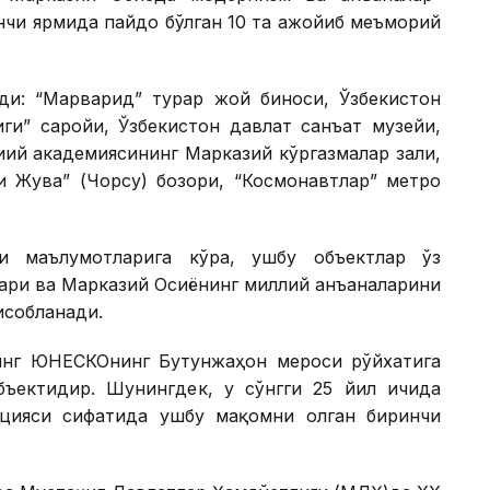
нчи ярмида пайдо бўлган 10 та ажойиб меъморий
ди: “Марварид” турар жой биноси, Ўзбекистон
иги” саройи, Ўзбекистон давлат санъат музейи,
иий академиясининг Марказий кўргазмалар зали,
и Жува” (Чорсу) бозори, “Космонавтлар” метро
и маълумотларига кўра, ушбу объектлар ўз
ари ва Марказий Осиёнинг миллий анъаналарини
исобланади.
инг ЮНEСКОнинг Бутунжаҳон мероси рўйхатига
ъектидир. Шунингдек, у сўнгги 25 йил ичида
цияси сифатида ушбу мақомни олган биринчи