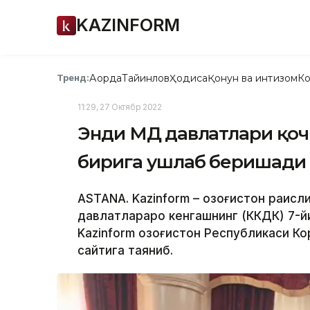
KAZINFORM
Ақорда
Тайинлов
Ҳодиса
Қонун ва интизом
Ко
Тренд:
11:29, 27 Октябр 2022
Энди МДҲ давлатлари қо
бирига ушлаб беришади
ASTANA. Kazinform – Қозоғистон раис
давлатлараро кенгашнинг (КҚКДК) 7-
Kazinform Қозоғистон Республикаси К
сайтига таяниб.