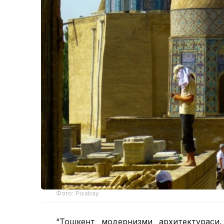
Фото: Pixabay
“Тошкент модернизми архитектураси