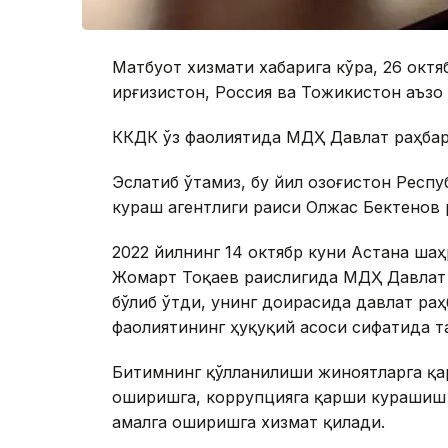
Матбуот хизмати хабарига кўра, 26 октя
Қирғизистон, Россия ва Тожикистон аъзо
КҚКДК ўз фаолиятида МДҲ Давлат раҳбар
Эслатиб ўтамиз, бу йил Қозоғистон Рес
кураш агентлиги раиси Олжас Бектенов 
2022 йилнинг 14 октябр куни Астана шаҳ
Жомарт Тоқаев раислигида МДҲ Давлат 
бўлиб ўтди, унинг доирасида давлат ра
фаолиятининг ҳуқуқий асоси сифатида 
Битимнинг қўлланилиши жиноятларга қ
оширишга, коррупцияга қарши курашиш 
амалга оширишга хизмат қилади.