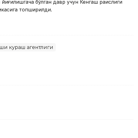
 йиғилишгача бўлган давр учун Кенгаш раислиги
ликасига топширилди.
рши кураш агентлиги