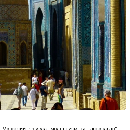
. Марказий Осиёда модернизм ва анъаналар”