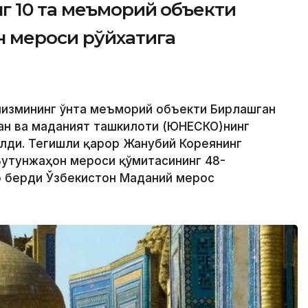
 10 та меъморий объекти
 мероси рўйхатига
низмининг ўнта меъморий объекти Бирлашган
ан ва маданият ташкилоти (ЮНEСКО)нинг
лди. Тегишли қарор Жанубий Кореянинг
 Бутунжаҳон мероси қўмитасининг 48-
р берди Ўзбекистон Маданий мерос