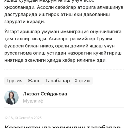
яшаш ҳуқуқидан маҳрум қилиш учун асос
ҳисобланади. Асосли сабаблар қаторига алмашинув
дастурларида иштирок этиш ёки даволаниш
зарурати киради.
Ўзгартиришлар умуман иммиграция қонунчилигига
ҳам таъсир қилади. Аввалроқ расмийлар Грузия
фуқароси билан никоҳ орқали доимий яшаш учун
рухсатнома олиш устидан назоратни кучайтириш
ниятида эканлиги ҳақида хабар қилинган эди.
Грузия
Жаҳон
Талабалар
Хориж
Ляззат Сейданова
Муаллиф
12:36, 10 Сентябр 2025
Қозоғистонда хорижлик талабалар