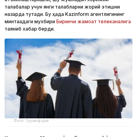
талабалар учун янги талабларни жорий этишни
назарда тутади. Бу ҳақда Kazinform агентлигининг
минтақадаги мухбири
Биринчи жамоат телеканалига
таяниб хабар берди.
Фото: Грузинформ