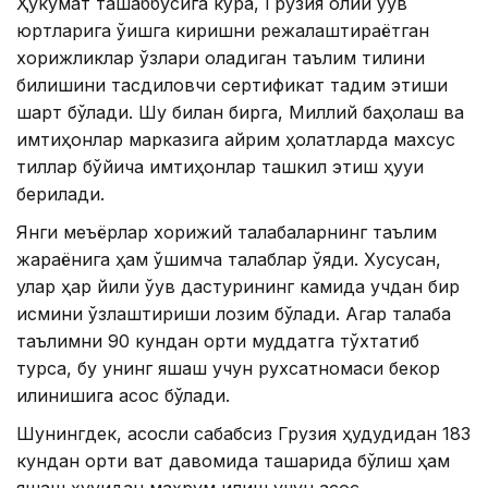
Ҳукумат ташаббусига кўра, Грузия олий ўқув
юртларига ўқишга киришни режалаштираётган
хорижликлар ўзлари оладиган таълим тилини
билишини тасдиқловчи сертификат тақдим этиши
шарт бўлади. Шу билан бирга, Миллий баҳолаш ва
имтиҳонлар марказига айрим ҳолатларда махсус
тиллар бўйича имтиҳонлар ташкил этиш ҳуқуқи
берилади.
Янги меъёрлар хорижий талабаларнинг таълим
жараёнига ҳам қўшимча талаблар қўяди. Хусусан,
улар ҳар йили ўқув дастурининг камида учдан бир
қисмини ўзлаштириши лозим бўлади. Агар талаба
таълимни 90 кундан ортиқ муддатга тўхтатиб
турса, бу унинг яшаш учун рухсатномаси бекор
қилинишига асос бўлади.
Шунингдек, асосли сабабсиз Грузия ҳудудидан 183
кундан ортиқ вақт давомида ташқарида бўлиш ҳам