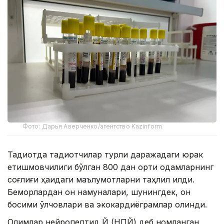
Фото: Дарья Аверченко/агентство Kazinform
Тадқиқотда тадқиқотчилар турли даражадаги юрак
етишмовчилиги бўлган 800 дан ортиқ одамларнинг
соғлиғи ҳақидаги маълумотларни таҳлил қилди.
Беморлардан қон намуналари, шунингдек, қон
босими ўлчовлари ва экокардиёграмлар олинди.
Олимлар нейропептид Й (НПЙ) деб номланган