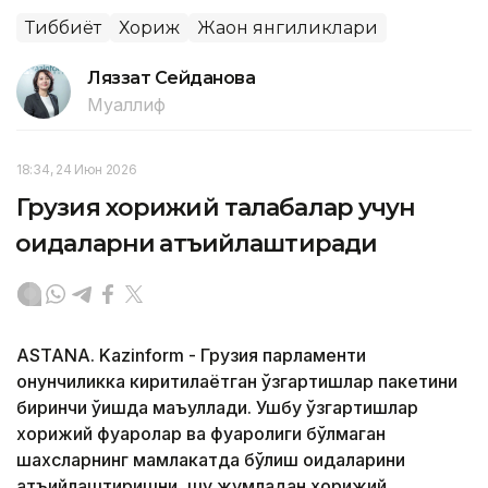
Тиббиёт
Хориж
Жаҳон янгиликлари
Ляззат Сейданова
Муаллиф
18:34, 24 Июн 2026
Грузия хорижий талабалар учун
қоидаларни қатъийлаштиради
ASTANA. Kazinform - Грузия парламенти
қонунчиликка киритилаётган ўзгартишлар пакетини
биринчи ўқишда маъқуллади. Ушбу ўзгартишлар
хорижий фуқаролар ва фуқаролиги бўлмаган
шахсларнинг мамлакатда бўлиш қоидаларини
қатъийлаштиришни, шу жумладан хорижий