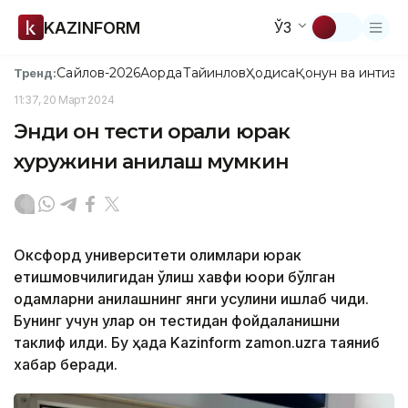
KAZINFORM
ЎЗ
Сайлов-2026
Ақорда
Тайинлов
Ҳодиса
Қонун ва интизо
Тренд:
11:37, 20 Март 2024
Энди қон тести орқали юрак
хуружини аниқлаш мумкин
Оксфорд университети олимлари юрак
етишмовчилигидан ўлиш хавфи юқори бўлган
одамларни аниқлашнинг янги усулини ишлаб чиқди.
Бунинг учун улар қон тестидан фойдаланишни
таклиф қилди. Бу ҳақда Kazinform zamon.uzга таяниб
хабар беради.