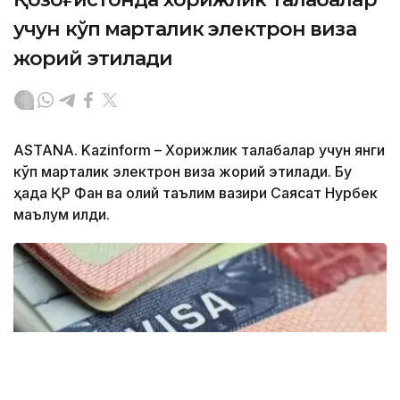
учун кўп марталик электрон виза
жорий этилади
ASTANA. Kazinform – Хорижлик талабалар учун янги
кўп марталик электрон виза жорий этилади. Бу
ҳақда ҚР Фан ва олий таълим вазири Саясат Нурбек
маълум қилди.