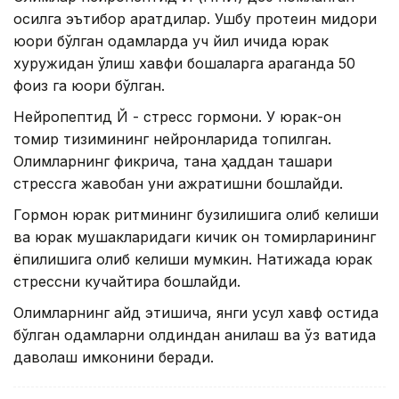
оқсилга эътибор қаратдилар. Ушбу протеин миқдори
юқори бўлган одамларда уч йил ичида юрак
хуружидан ўлиш хавфи бошқаларга қараганда 50
фоиз га юқори бўлган.
Нейропептид Й - стресс гормони. У юрак-қон
томир тизимининг нейронларида топилган.
Олимларнинг фикрича, тана ҳаддан ташқари
стрессга жавобан уни ажратишни бошлайди.
Гормон юрак ритмининг бузилишига олиб келиши
ва юрак мушакларидаги кичик қон томирларининг
ёпилишига олиб келиши мумкин. Натижада юрак
стрессни кучайтира бошлайди.
Олимларнинг қайд этишича, янги усул хавф остида
бўлган одамларни олдиндан аниқлаш ва ўз вақтида
даволаш имконини беради.