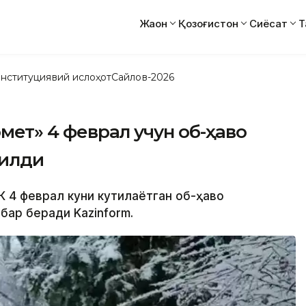
Жаҳон
Қозоғистон
Сиёсат
Т
нституциявий ислоҳот
Сайлов-2026
омет» 4 феврал учун об-ҳаво
қилди
ДК 4 феврал куни кутилаётган об-ҳаво
бар беради Kazinform.