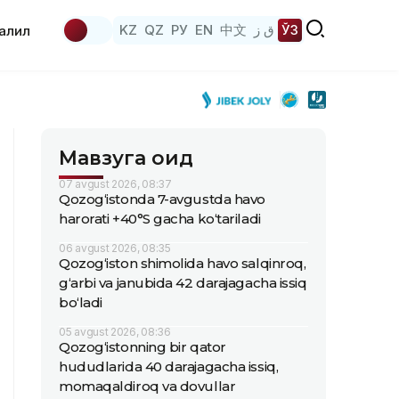
KZ
QZ
РУ
EN
中文
ق ز
ЎЗ
аҳлил
Мавзуга оид
07 avgust 2026, 08:37
Qozog‘istonda 7-avgustda havo
harorati +40°S gacha ko‘tariladi
06 avgust 2026, 08:35
Qozog‘iston shimolida havo salqinroq,
g‘arbi va janubida 42 darajagacha issiq
bo‘ladi
05 avgust 2026, 08:36
Qozog‘istonning bir qator
hududlarida 40 darajagacha issiq,
momaqaldiroq va dovullar