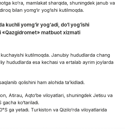
umotga ko‘ra, mamlakat sharqida, shuningdek janub va
iroq bilan yomg‘ir yog‘ishi kutilmoqda.
a kuchli yomg‘ir yog‘adi, do‘l yog‘ishi
adi «Qazgidromet» matbuot xizmati
 kuchayishi kutilmoqda. Janubiy hududlarda chang
oliy hududlarda esa kechasi va ertalab ayrim joylarda
saqlanib qolishini ham alohida ta’kidladi.
n, Atirau, Aqto‘be viloyatlari, shuningdek Jetisu va
 gacha ko‘tariladi.
°S ga yetadi. Turkiston va Qizilo‘rda viloyatlarida