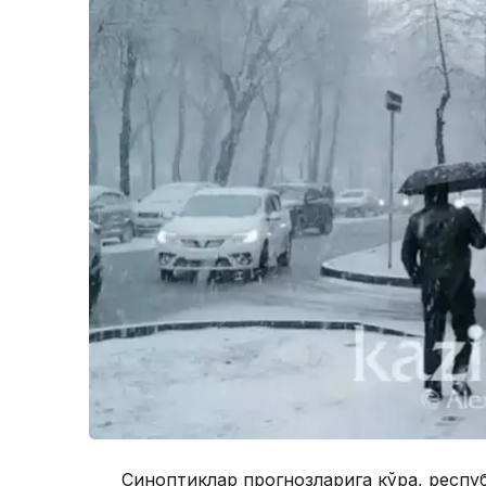
Синоптиклар прогнозларига кўра, респу