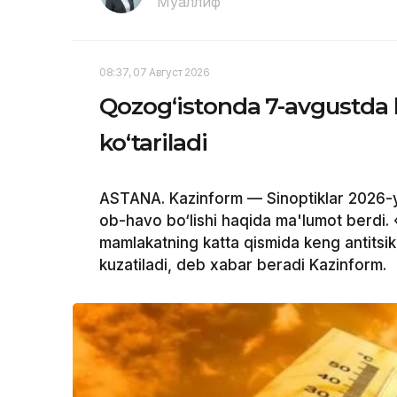
Муаллиф
08:37, 07 Август 2026
Qozog‘istonda 7-avgustda 
ko‘tariladi
ASTANA. Kazinform — Sinoptiklar 2026-y
ob-havo bo‘lishi haqida ma'lumot berdi.
mamlakatning katta qismida keng antitsikl
kuzatiladi, deb xabar beradi Kazinform.