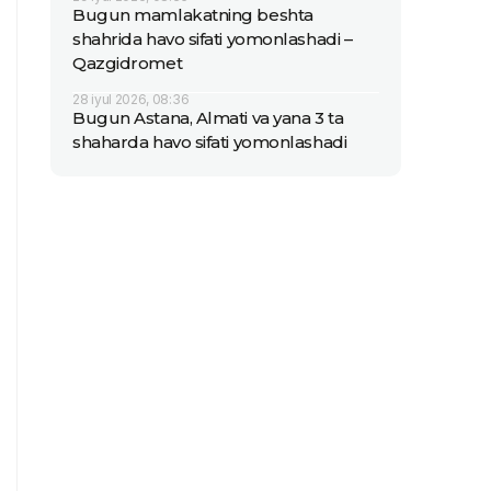
Bugun mamlakatning beshta
shahrida havo sifati yomonlashadi –
Qazgidromet
28 iyul 2026, 08:36
Bugun Astana, Almati va yana 3 ta
shaharda havo sifati yomonlashadi