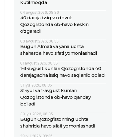
kutilmoqda
04 avgust 2026, 08:36
40 daraja issiq va dovul:
Qozog‘istonda ob-havo keskin
o‘zgaradi
03 avgust 2026, 08:35
Bugun Almati va yana uchta
shaharda havo sifati yomonlashadi
01 avgust 2026, 08:35
1-3-avgust kunlari Qozog‘istonda 40
darajagacha issiq havo saqlanib qoladi
31 iyul 2026, 08:35
31-iyul va 1-avgust kunlari
Qozog‘istonda ob-havo qanday
bo‘ladi
30 iyul 2026, 08:35
Bugun Qozog‘istonning uchta
shahrida havo sifati yomonlashadi
29 iyul 2026, 08:35