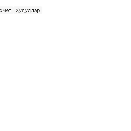
омет
Ҳудудлар
одисаси: Янги Зеландияга
нг бир қатор ҳудудларида ҳаво кескин
даги тоғли ҳудудлар ва тоғ тизмаларини қор