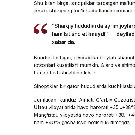
Shu bilan birga, sinoptiklar tarqatgan ma’l
janubi-sharqning tog‘li hududlarida momaqald
“Sharqiy hududlarda ayrim joylard
ham istisno etilmaydi”, — deyil
xabarida.
Bundan tashqari, respublika bo‘ylab shamol
to‘zonlari kuzatilishi mumkin. G‘arb va shim
tuman tushishi ehtimoli bor.
Sinoptiklar bir qator hududlarda kuchli issiq 
Jumladan, kunduzi Almati, G‘arbiy Qozog‘isto
Ulitau viloyatlarida havo harorati +35...+38°S
Mang‘istau viloyatida havo harorati +38...+40
ham +40°S gacha issiq bo‘lishi kutilmoqda.