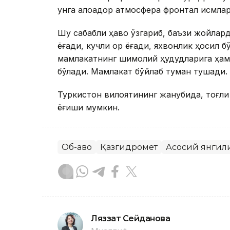
унга алоқадор атмосфера фронтал қисмла
Шу сабабли ҳаво ўзгариб, баъзи жойлард
ёғади, кучли қор ёғади, яхвонлик ҳосил
мамлакатнинг шимолий ҳудудларига ҳамо
бўлади. Мамлакат бўйлаб туман тушади.
Туркистон вилоятининг жанубида, тоғли 
ёғиши мумкин.
Об-ҳаво
Қазгидромет
Асосий янгил
Ляззат Сейданова