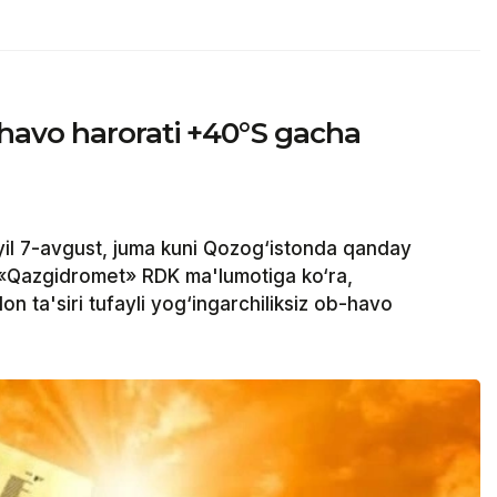
havo harorati +40°S gacha
il 7-avgust, juma kuni Qozog‘istonda qanday
 «Qazgidromet» RDK ma'lumotiga ko‘ra,
on ta'siri tufayli yog‘ingarchiliksiz ob-havo