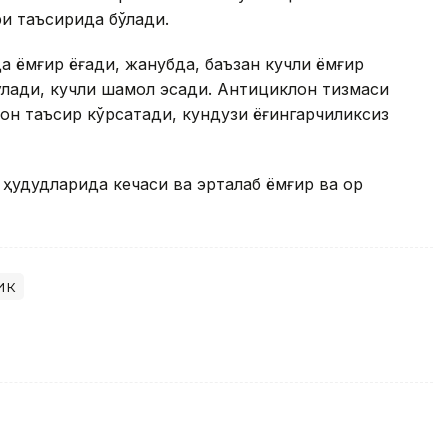
ри таъсирида бўлади.
а ёмғир ёғади, жанубда, баъзан кучли ёмғир
 бўлади, кучли шамол эсади. Антициклон тизмаси
н таъсир кўрсатади, кундузи ёғингарчиликсиз
ҳудудларида кечаси ва эрталаб ёмғир ва қор
ик