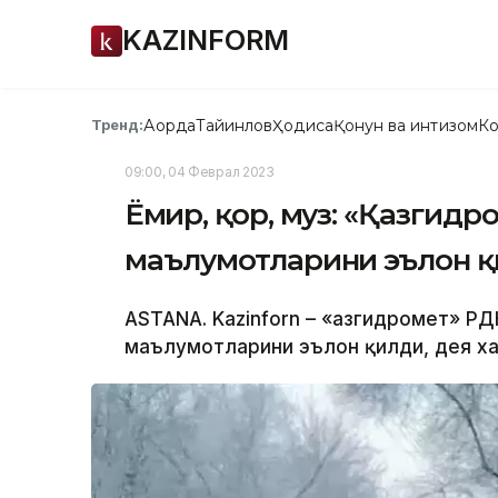
KAZINFORM
Ақорда
Тайинлов
Ҳодиса
Қонун ва интизом
Ко
Тренд:
09:00, 04 Феврал 2023
Ёмғир, қор, муз: «Қазгидр
маълумотларини эълон 
ASTANA. Kazinforn – «Қазгидромет» Р
маълумотларини эълон қилди, дея ха