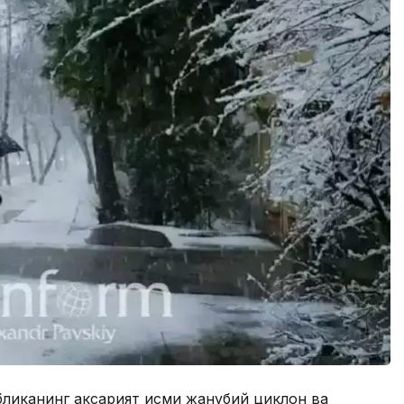
бликанинг аксарият қисми жанубий циклон ва