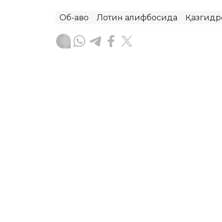
Об-ҳаво
Лотин алифбосида
Қазгидр
Ляззат Сейданова
Муаллиф
16:41, 06 Август 2026
Табиатнинг кутилмаган ҳ
қалин қор ёғди
ASTANA. Kazinform
—
Янги Зеландияни
совиди. Мамлакатнинг Жанубий ороли