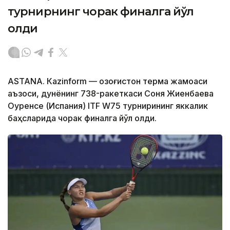
турнирнинг чорак финалга йўл
олди
ASTANА. Кazinform — Қозоғистон терма жамоаси
аъзоси, дунёнинг 738-ракеткаси Соня Жиенбаева
Оуренсе (Испания) ITF W75 турнирининг яккалик
баҳсларида чорак финалга йўл олди.