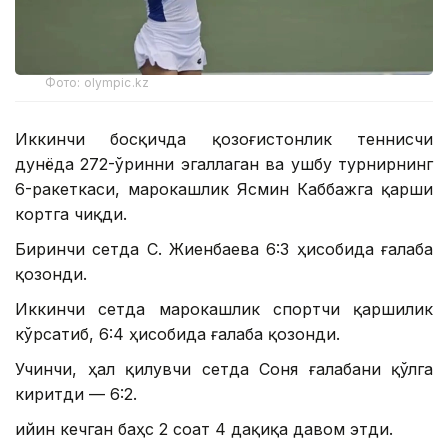
Фото: olympic.kz
Иккинчи босқичда қозоғистонлик теннисчи
дунёда 272-ўринни эгаллаган ва ушбу турнирнинг
6-ракеткаси, марокашлик Ясмин Каббажга қарши
кортга чиқди.
Биринчи сетда С. Жиенбаева 6:3 ҳисобида ғалаба
қозонди.
Иккинчи сетда марокашлик спортчи қаршилик
кўрсатиб, 6:4 ҳисобида ғалаба қозонди.
Учинчи, ҳал қилувчи сетда Соня ғалабани қўлга
киритди — 6:2.
Қийин кечган баҳс 2 соат 4 дақиқа давом этди.