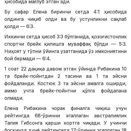
ҳисобида мағлуб этган эди.
Бу сафар Елена биринчи сетда 4:1 ҳисобида
олдинга чиқиб олди ва бу устунликни сақлаб
қолди — 6:3.
Иккинчи сетда ҳисоб 3:3 бўлганида, қозоғистонлик
спортчи брейк қилишга муваффақ бўлди — 5:3.
Ниҳоят у тўпни ўйинга узатганида ўз имкониятини
бой бермади — 6:4.
1 соат 22 дақиқа давом этган ўйинда Рибакина 10
та брейк-пойнтдан 2 тасини ва 1 та эйсни
фойдаланди. Костюк 3 та эйсни амалга оширди,
аммо учта брейк-пойнтни қўлга фойдалана
олмади.
Елена Рибакина чорак финалга чиқиш учун
рейтингда 68-ўринни эгаллаган австралиялик
Талия Гибсонга қарши кортга чиқади. У учинчи
босқичда дунё рейтингида 17-ўринни эгаллаган 18