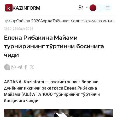
KAZINFORM
ЎЗ
Сайлов-2026
Ақорда
Тайинлов
Ҳодиса
Қонун ва интизо
Тренд:
12:20, 23 Март 2026
Елена Рибакина Майами
турнирининг тўртинчи босқичига
чиқди
ASTANА. Кazinform — Қозоғистоннинг биринчи,
дунёнинг иккинчи ракеткаси Елена Рибакина
Майами (АҚШ)WТА 1000 турнирининг тўртинчи
босқичига чиқди.