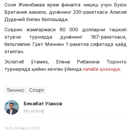
Соня Жиенбаева ярим финалга чиқиш учун Буюк
Британия вакили, дунёнинг 230-ракеткаси Алисия
Дуденей билан беллашади.
Соврин жамғармаси 60 000 долларни ташкил
этувчи турнирда дунёнинг 187-ракеткаси,
бельгиялик Грет Миннен 1-ракетка сифатида қайд
этилган.
Эслатиб ўтамиз, Елена Рибакина Торонто
турнирида қийин кечган ўйинда
ғалаба қозонди
.
Теннис
Спорт
Бекабат Узаков
Муаллиф
14:10, 06 Август 2026