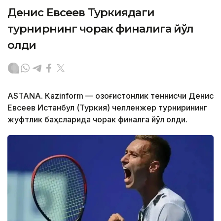
Денис Евсеев Туркиядаги
турнирнинг чорак финалига йўл
олди
ASTANА. Кazinform — Қозоғистонлик теннисчи Денис
Евсеев Истанбул (Туркия) челленжер турнирининг
жуфтлик баҳсларида чорак финалга йўл олди.