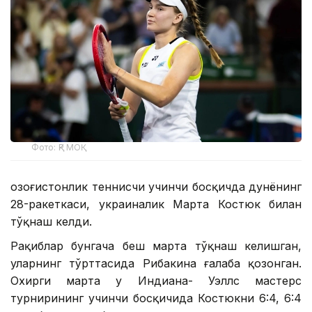
Фото: ҚР МОҚ
Қозоғистонлик теннисчи учинчи босқичда дунёнинг
28-ракеткаси, украиналик Марта Костюк билан
тўқнаш келди.
Рақиблар бунгача беш марта тўқнаш келишган,
уларнинг тўрттасида Рибакина ғалаба қозонган.
Охирги марта у Индиана- Уэллс мастерс
турнирининг учинчи босқичида Костюкни 6:4, 6:4