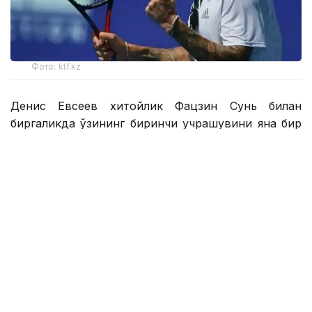
Фото: ktf.kz
Денис Евсеев хитойлик Фацзин Сунь билан
биргаликда ўзининг биринчи учрашувини яна бир
қозоғистонлик Григорий Ломакин — америкалик
Колин Синклерга қарши ўтказди.
1 соатдан сал кўпроқ давом этган ўйин Қозоғистон-
Хитой жуфтлигининг 6:2, 6:4 ҳисобида ғалабаси
билан якунланди.
Денис Евсеев — Фацзин Сунь ярим финалга чиқиш
учун беларуслик Сергей Бетов — россиялик Илья
Симакин ёки япониялик Юсуке Кусухара —
Шунсуке Накагава жуфтлиги ғолиби билан
рақобатлашади.