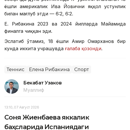
ёшли америкалик Ива Йовични яққол устунлик
билан мағлуб этди — 6:2, 6:2.
Е. Рибакина 2023 ва 2024 йилларда Майамида
финалга чиққан эди.
Эслатиб ўтамиз, 18 ёшли Амир Омарханов бир
кунда иккита учрашувда
ғалаба қозонди
.
Теннис
Елена Рибакина
Спорт
Бекабат Узаков
Муаллиф
13:10, 07 Август 2026
Соня Жиенбаева яккалик
баҳсларида Испаниядаги