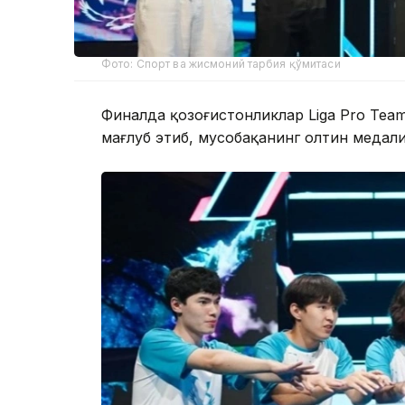
Фото: Спорт ва жисмоний тарбия қўмитаси
Финалда қозоғистонликлар Liga Pro Team
мағлуб этиб, мусобақанинг олтин медал