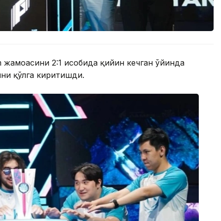
 жамоасини 2:1 ҳисобида қийин кечган ўйинда
ини қўлга киритишди.