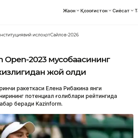
Жаҳон
Қозоғистон
Сиёсат
Т
нституциявий ислоҳот
Сайлов-2026
n Open-2023 мусобақасининг
кизлигидан жой олди
иринчи ракеткаси Елена Рибакина янги
рнирининг потенциал ғолиблари рейтингида
абар беради Kazinform.