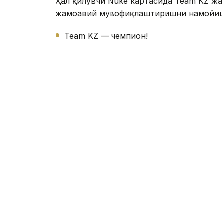
Ҳал қилувчи Nuke картасида Team KZ жа
жамоавий мувофиқлаштиришни намойиш 
Team KZ — чемпион!
2 – ўринда Liga Pro Team
3 – ўринда Minsk House
Ғалаба билан бирга Қозоғистон жамоас
сазовор бўлди. Мусобақанинг умумий с
ташкил этади.