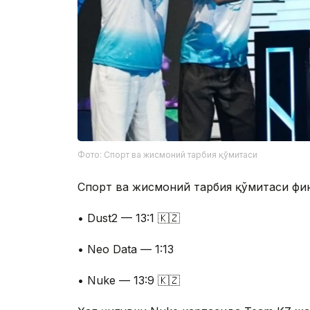
Фото: Спорт ва жисмоний тарбия қўмитаси
Спорт ва жисмоний тарбия қўмитаси фи
• Dust2 — 13:1 🇰🇿
• Neo Data — 1:13
• Nuke — 13:9 🇰🇿