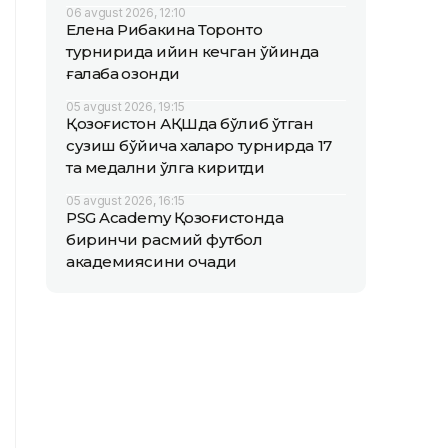
06 avgust 2026, 12:10
Елена Рибакина Торонто
турнирида қийин кечган ўйинда
ғалаба қозонди
05 avgust 2026, 19:15
Қозоғистон АҚШда бўлиб ўтган
сузиш бўйича халқаро турнирда 17
та медални қўлга киритди
05 avgust 2026, 16:15
PSG Academy Қозоғистонда
биринчи расмий футбол
академиясини очади