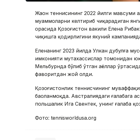
Жаҳон теннисининг 2022 йилги мавсуми ҳ
муаммоларни келтириб чиқарадиган янги
орасида Қозоғистон вакили Елена Рибаки
чиқишга қодирлигини якуний кампанияда
Еленанинг 2023 йилда Улкан дубулға м
имконияти мутахассислар томонидан юқо
Мельбурнда бўлиб ўтган аёллар ўртасида
фаворитдан жой олди.
Қозоғистонлик теннисчининг муваффақия
баҳоланмоқда. Австралиядаги ғалабага а
польшалик Ига Свентек, унинг ғалаба қ
Фото: tennisworldusa.org