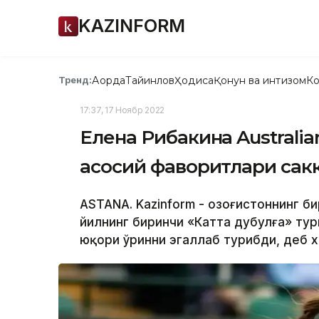
KAZINFORM
Ақорда
Тайинлов
Ҳодиса
Қонун ва интизом
Ко
Тренд:
17:37, 17 Ноябр 2022
Елена Рибакина Australia
асосий фаворитлари сак
ASTANA. Kazinform - Қозоғистоннинг б
йилнинг биринчи «Катта дубулға» ту
юқори ўринни эгаллаб турибди, деб х