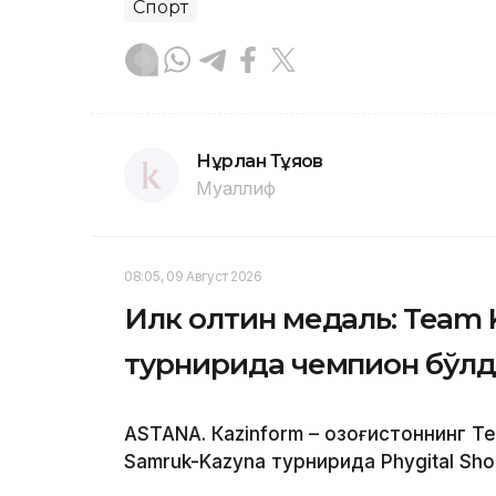
Спорт
Нұрлан Тұяқов
Муаллиф
08:05, 09 Август 2026
Илк олтин медаль: Team 
турнирида чемпион бўл
ASTANА. Кazinform – Қозоғистоннинг 
Samruk-Kazyna турнирида Phygital Sho