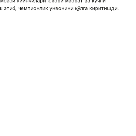
моаси ўйинчилари юқори маҳорат ва кучли
этиб, чемпионлик унвонини қўлга киритишди.
и 50 минг АҚШ доллари миқдорида мукофотга
оврин жамғармаси 150 минг АҚШ долларини