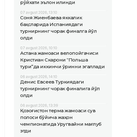
рўйхати эълон қилинди
07 avgust 2026, 13:10
Соня Жиенбаева яккалик
баҳсларида Испаниядаги
турнирнинг чорак финалга йўл
олди
07 avgust 2026, 10:10
Астана жамоаси велопойгачиси
Кристиан Скарони “Польша
тури”да иккинчи ўринни эгаллади
06 avgust 2026, 14:10
Денис Евсеев Туркиядаги
турнирнинг чорак финалига йўл
олди
06 avgust 2026, 13:39
Қозоғистон терма жамоаси сув
полоси бўйича жаҳон
чемпионатида Уругвайни мағлуб
этди