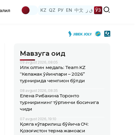
KZ
QZ
РУ
EN
中文
ق ز
ЎЗ
аҳлил
Мавзуга оид
09 avgust 2026, 08:05
Илк олтин медаль: Team KZ
“Келажак ўйинлари – 2026”
турнирида чемпион бўлди
08 avgust 2026, 08:35
Елена Рибакина Торонто
турнирининг тўртинчи босқичига
чиқди
07 avgust 2026, 19:10
Қояга кўтарилиш бўйича ОЧ:
Қозоғистон терма жамоаси