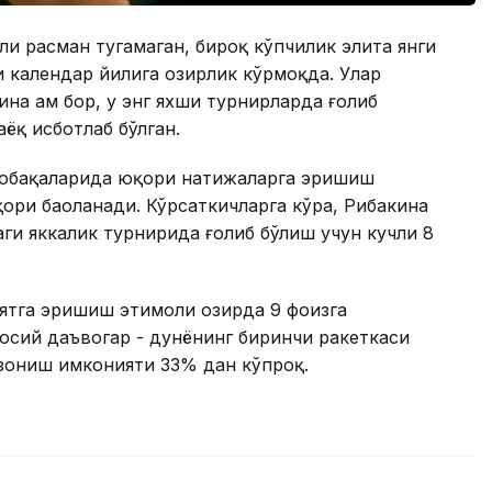
али расман тугамаган, бироқ кўпчилик элита янги
 календар йилига ҳозирлик кўрмоқда. Улар
на ҳам бор, у энг яхши турнирларда ғолиб
ёқ исботлаб бўлган.
усобақаларида юқори натижаларга эришиш
ри баҳоланади. Кўрсаткичларга кўра, Рибакина
ги яккалик турнирида ғолиб бўлиш учун кучли 8
тга эришиш эҳтимоли ҳозирда 9 фоизга
сосий даъвогар - дунёнинг биринчи ракеткаси
озониш имконияти 33% дан кўпроқ.