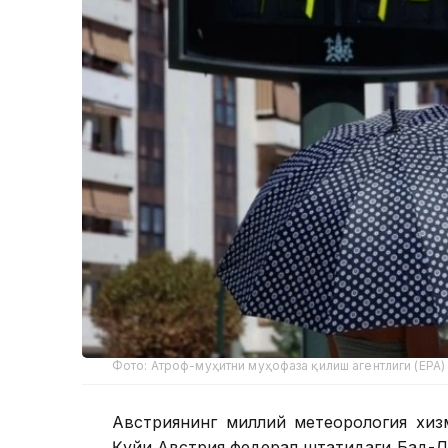
Фото: Атроф-муҳитни муҳофаза қилиш агентлиги (EPA)
Австриянинг миллий метеорология хизм
Қуйи Австрия федерал штатидаги Бад-Д