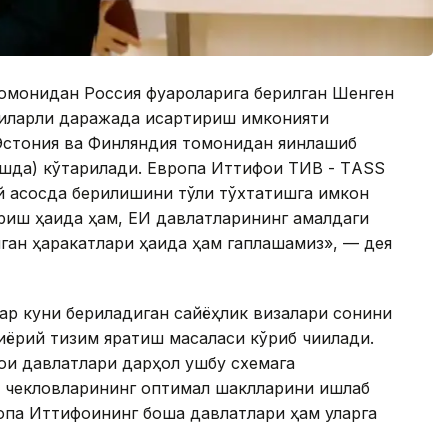
омонидан Россия фуқароларига берилган Шенген
иларли даражада қисқартириш имконияти
 Эстония ва Финляндия томонидан яқинлашиб
шда) кўтарилади. Европа Иттифоқи ТИВ - ТASS
й асосда берилишини тўлиқ тўхтатишга имкон
иш ҳақида ҳам, ЕИ давлатларининг амалдаги
ан ҳаракатлари ҳақида ҳам гаплашамиз», — дея
ҳар куни бериладиган сайёҳлик визалари сонини
тиёрий тизим яратиш масаласи кўриб чиқилади.
оқи давлатлари дарҳол ушбу схемага
а чекловларининг оптимал шаклларини ишлаб
па Иттифоқининг бошқа давлатлари ҳам уларга