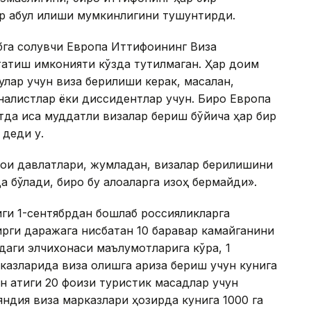
р қабул қилиши мумкинлигини тушунтирди.
бга солувчи Европа Иттифоқининг Виза
татиш имконияти кўзда тутилмаган. Ҳар доим
улар учун виза берилиши керак, масалан,
налистлар ёки диссидентлар учун. Бироқ Европа
тда қисқа муддатли визалар бериш бўйича ҳар бир
 деди у.
фоқи давлатлари, жумладан, визалар берилишини
а бўлади, бироқ бу алоқаларга изоҳ бермайди».
иги 1-сентябрдан бошлаб россияликларга
ирги даражага нисбатан 10 баравар камайганини
даги элчихонаси маълумотларига кўра, 1
казларида виза олишга ариза бериш учун кунига
н атиги 20 фоизи туристик мақсадлар учун
ндия виза марказлари ҳозирда кунига 1000 га