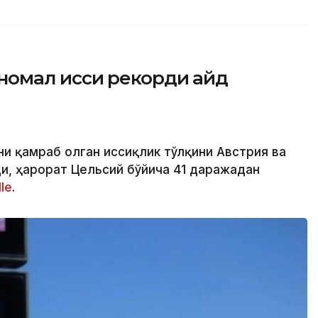
омал иссиқ рекорди қайд
ни қамраб олган иссиқлик тўлқини Австрия ва
и, ҳарорат Цельсий бўйича 41 даражадан
le
.