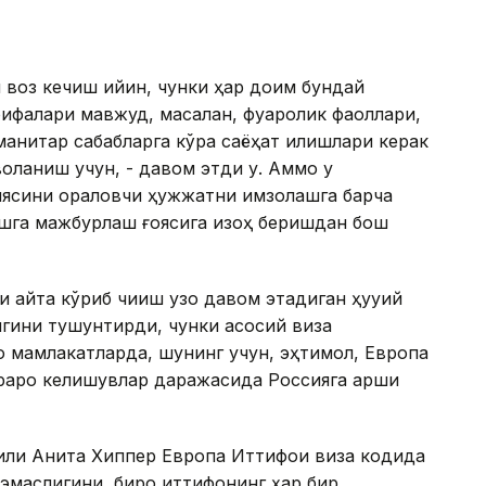
воз кечиш қийин, чунки ҳар доим бундай
оифалари мавжуд, масалан, фуқаролик фаоллари,
анитар сабабларга кўра саёҳат қилишлари керак
оланиш учун, - давом этди у. Аммо у
ясини қораловчи ҳужжатни имзолашга барча
ишга мажбурлаш ғоясига изоҳ беришдан бош
айта кўриб чиқиш узоқ давом этадиган ҳуқуқий
гини тушунтирди, чунки асосий виза
о мамлакатларда, шунинг учун, эҳтимол, Европа
раро келишувлар даражасида Россияга қарши
или Анита Хиппер Европа Иттифоқи виза кодида
маслигини, бироқ иттифоқнинг ҳар бир