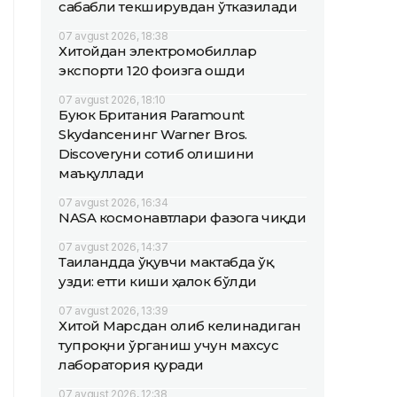
сабабли текширувдан ўтказилади
07 avgust 2026, 18:38
Хитойдан электромобиллар
экспорти 120 фоизга ошди
07 avgust 2026, 18:10
Буюк Британия Paramount
Skydanceнинг Warner Bros.
Discoveryни сотиб олишини
маъқуллади
07 avgust 2026, 16:34
NASA космонавтлари фазога чиқди
07 avgust 2026, 14:37
Таиландда ўқувчи мактабда ўқ
узди: етти киши ҳалок бўлди
07 avgust 2026, 13:39
Хитой Марсдан олиб келинадиган
тупроқни ўрганиш учун махсус
лаборатория қуради
07 avgust 2026, 12:38