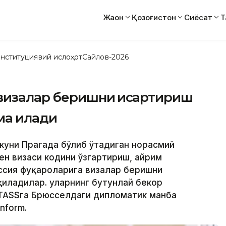
Жаҳон
Қозоғистон
Сиёсат
Т
нституциявий ислоҳот
Сайлов-2026
визалар беришни қисқартириш
а қилади
т куни Прагада бўлиб ўтадиган норасмий
ен визаси кодини ўзгартириш, айрим
ссия фуқароларига визалар беришни
иладилар. уларнинг бутунлай бекор
 TASSга Брюсселдаги дипломатик манба
nform.