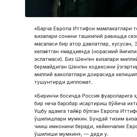
«Барча Европа Иттифоқи мамлакатлари т
визалари сонини ташкилий равишда сез
масаласи бир қатор давлатлар, хусусан,
келаётган «мадҳия»да (норасмий йиғили
эслатмаси). Биз Шенген визалари милли
бермайдиган Шенген кодексини ўзгартир
миллий ваколатлари доирасида келишилг
тушунтирди дипломат.
«Биринчи босқичда Россия фуқароларига 
бир неча баробар қисқартириш бўйича их
Ушбу қадамга тайёр бўлган Европа Иттиф
қўшилишлари мумкин. Бундай тизим виз
чиқиш имконини беради, кейинчалик Евро
қўшилиши мумкин», — деди у.