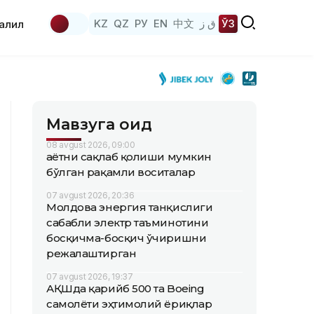
KZ
QZ
РУ
EN
中文
ق ز
ЎЗ
аҳлил
Мавзуга оид
08 avgust 2026, 09:00
Ҳаётни сақлаб қолиши мумкин
бўлган рақамли воситалар
07 avgust 2026, 20:36
Молдова энергия танқислиги
сабабли электр таъминотини
босқичма-босқич ўчиришни
режалаштирган
07 avgust 2026, 19:37
АҚШда қарийб 500 та Boeing
самолёти эҳтимолий ёриқлар