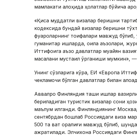
мамлакати алоҳида ҳолатлар бўйича қаро
«Қисқа муддатли визалар беришни тарти
кодексида бундай визалар беришни тўх
фуқароларнинг тоифалари мавжуд бўлиб, 
гуманитар ишларда, оила аъзолари, жур
Иттифоқига аъзо давлатлар муайян вазия
масалани мустақил ўрганиши мумкин», —
Унинг сўзларига кўра, ЕИ «Европа Итти
чекламоқчи бўлган давлатлар билан алоқад
Аввалроқ Финляндия ташқи ишлар вазирл
бериладиган туристик визалар сони ҳоз
маълум қилганди. Финляндиянинг Москва
сентябрдан бошлаб Россиядаги виза мар
500 та вақт оралиғи мавжуд бўлиб, шунда
ажратилади. Элчихона Россиядаги Финля