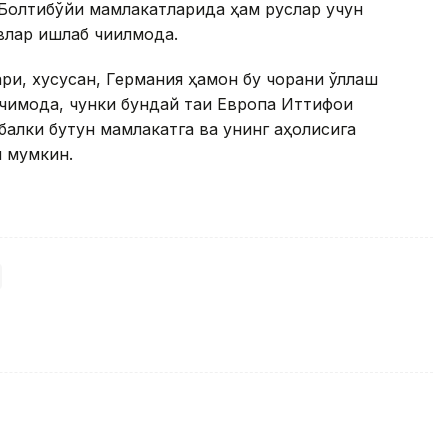
и. Болтиқбўйи мамлакатларида ҳам руслар учун
лар ишлаб чиқилмоқда.
ри, хусусан, Германия ҳамон бу чорани қўллаш
қмоқда, чунки бундай тақиқ Европа Иттифоқи
балки бутун мамлакатга ва унинг аҳолисига
и мумкин.