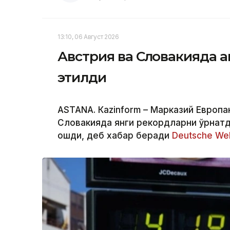
13:10, 06 Август 2026
Австрия ва Словакияда ан
этилди
ASTANА. Кazinform – Марказий Европа
Словакияда янги рекордларни ўрнатд
ошди, деб хабар беради
Deutsche Wel