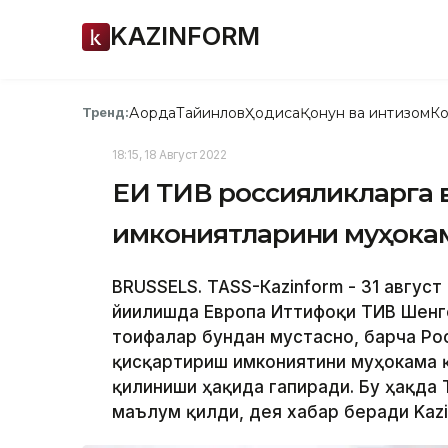
KAZINFORM
Ақорда
Тайинлов
Ҳодиса
Қонун ва интизом
Ко
Тренд:
18:15, 18 Август 2022
ЕИ ТИВ россияликларга 
имкониятларини муҳокам
BRUSSELS. ТАSS-Кazinform - 31 авгус
йиғилишда Европа Иттифоқи ТИВ Шенг
тоифалар бундан мустасно, барча Ро
қисқартириш имкониятини муҳокама қ
қилиниши ҳақида гапиради. Бу ҳақда
маълум қилди, дея хабар беради Kazi