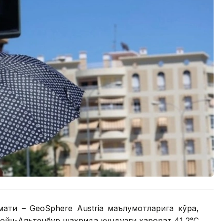
ати – GeoSphere Austria маълумотларига кўра,
ойч-Альтенбур шаҳрида кундузги ҳарорат 41,2°С