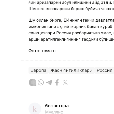
яқин аризаларни қабул қилишини қайд этд
Шенген визаларини бериш бўйича чеклов
Шу билан бирга, ЕИнинг етакчи давлатла
имкониятини эҳтиёткорлик билан кўриб чи
санкциялари Россия раҳбариятига эмас, 
қарши қаратилганлигининг тасдиғи бўлиш
Фото: таss.ru
Европа
Жаҳон янгиликлари
Россия
без автора
Муаллиф