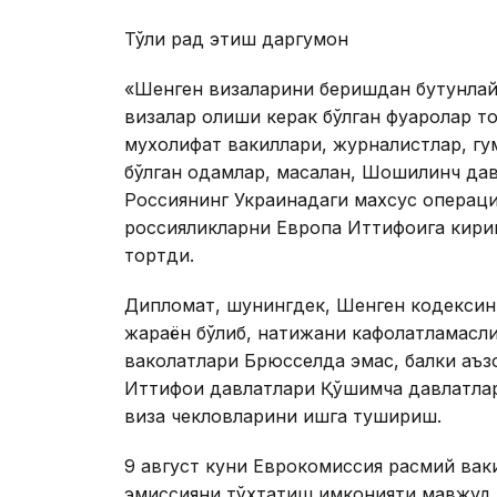
Тўлиқ рад этиш даргумон
«Шенген визаларини беришдан бутунлай 
визалар олиши керак бўлган фуқаролар т
мухолифат вакиллари, журналистлар, гум
бўлган одамлар, масалан, Шошилинч дав
Россиянинг Украинадаги махсус операци
россияликларни Европа Иттифоқига кир
тортди.
Дипломат, шунингдек, Шенген кодексини қ
жараён бўлиб, натижани кафолатламасли
ваколатлари Брюсселда эмас, балки аъз
Иттифоқи давлатлари Қўшимча давлатла
виза чекловларини ишга тушириш.
9 август куни Еврокомиссия расмий вак
эмиссияни тўхтатиш имконияти мавжуд э