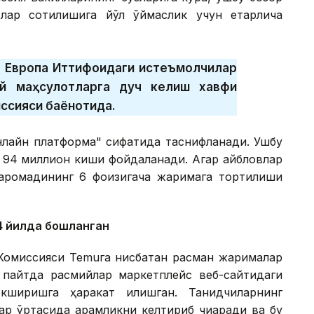
лар сотилишига йўл қўймаслик учун етарлича
 Европа Иттифоқидаги истеъмолчилар
ий маҳсулотларга дуч келиш хавфи
иссияси баёнотида.
онлайн платформа" сифатида таснифланади. Ушбу
 94 миллион киши фойдаланади. Агар айбловлар
даромадининг 6 фоизигача жаримага тортилиши
4 йилда бошланган
 Комиссияси Temuга нисбатан расман жарималар
а пайтда расмийлар маркетплейс веб-сайтидаги
кширишга ҳаракат қилишган. Танқидчиларнинг
р ўртасида қарамликни келтириб чиқаради ва бу