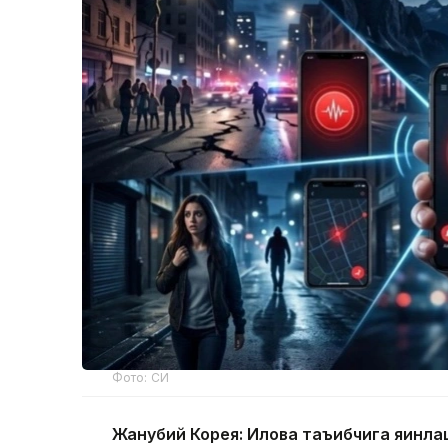
Фото: СИ
Жанубий Корея: Илова таъқибчига яқинл