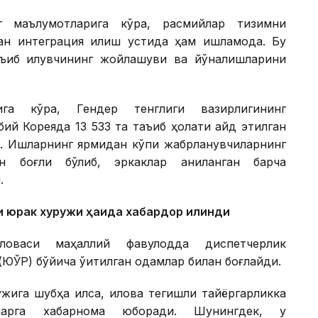
г маълумотларига кўра, расмийлар тизимни
лан интеграция қилиш устида ҳам ишламоқда. Бу
ъқиб қилувчининг жойлашуви ва йўналишларини
ига кўра, Гендер тенглиги вазирлигининг
й Кореяда 13 533 та таъқиб ҳолати қайд этилган
ўп. Ишларнинг ярмидан кўпи жабрланувчиларнинг
 боғлиқ бўлиб, эркаклар аниқланган барча
.
 юрак хуружи ҳақида хабардор қилинди
ловаси маҳаллий фавқулодда диспетчерлик
ЮЎР) бўйича ўқитилган одамлар билан боғлайди.
ига шубҳа қилса, илова тегишли тайёргарликка
иларга хабарнома юборади. Шунингдек, у