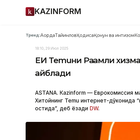
KAZINFORM
Ақорда
Тайинлов
Ҳодиса
Қонун ва интизом
Ко
Тренд:
18:10, 29 Июл 2025
ЕИ Temuни Рақамли хизма
айблади
ASTANА. Кazinform — Еврокомиссия 
Хитойнинг Temu интернет-дўконида “
остида”, деб ёзади
DW
.