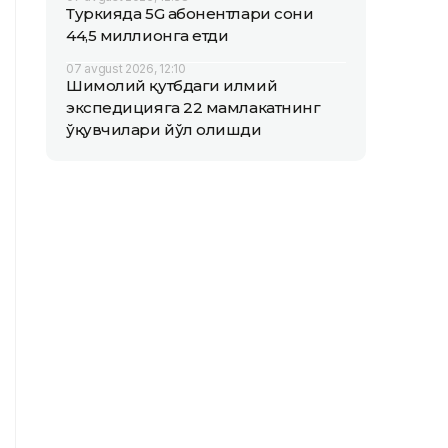
Туркияда 5G абонентлари сони
44,5 миллионга етди
07 avgust 2026, 12:10
Шимолий қутбдаги илмий
экспедицияга 22 мамлакатнинг
ўқувчилари йўл олишди