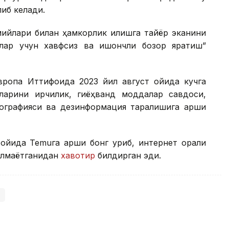
иб келади.
ийлари билан ҳамкорлик қилишга тайёр эканини
илар учун хавфсиз ва ишончли бозор яратиш”
Европа Иттифоқида 2023 йил август ойида кучга
ларини ирқчилик, гиёҳванд моддалар савдоси,
ографияси ва дезинформация тарқалишига қарши
ойида Temuга қарши бонг уриб, интернет орқали
олмаётганидан
хавотир
билдирган эди.
и