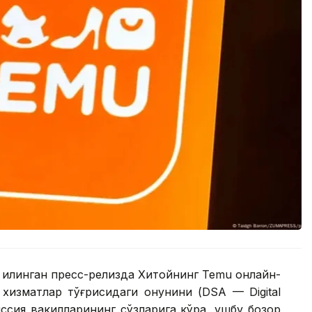
қилинган пресс-релизда Хитойнинг Temu онлайн-
хизматлар тўғрисидаги қонунини (DSA — Digital
иссия вакилларининг сўзларига кўра, ушбу бозор