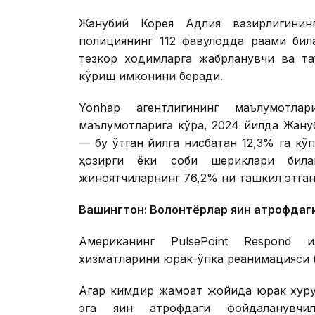
Жанубий Корея Адлия вазирлигинин
полициянинг 112 фавқулодда рақами би
тезкор ходимларга жабрланувчи ва та
кўриш имконини беради.
Yonhap агентлигининг маълумотлар
маълумотларига кўра, 2024 йилда Жануби
— бу ўтган йилга нисбатан 12,3% га к
ҳозирги ёки собиқ шериклари билан
жиноятчиларнинг 76,2% ни ташкил этган
Вашингтон: Волонтёрлар яқин атрофдаги
Американинг PulsePoint Respond и
хизматларини юрак-ўпка реанимацияси (
Агар кимдир жамоат жойида юрак хуруж
эга яқин атрофдаги фойдаланувч