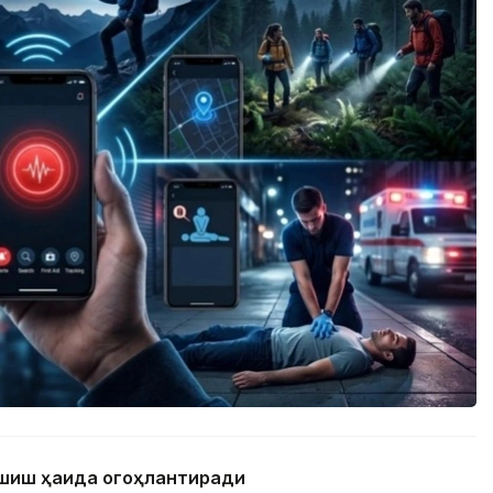
ашиш ҳақида огоҳлантиради