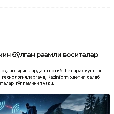
кин бўлган рақамли воситалар
огоҳлантиришлардан тортиб, бедарак йўқолган
ехнологияларгача, Кazinform ҳаётни сақлаб
италар тўпламини тузди.