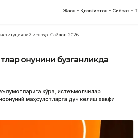
Жаҳон
Қозоғистон
Сиёсат
Т
нституциявий ислоҳот
Сайлов-2026
тлар қонунини бузганликда
маълумотларига кўра, истеъмолчилар
ноқонуний маҳсулотларга дуч келиш хавфи