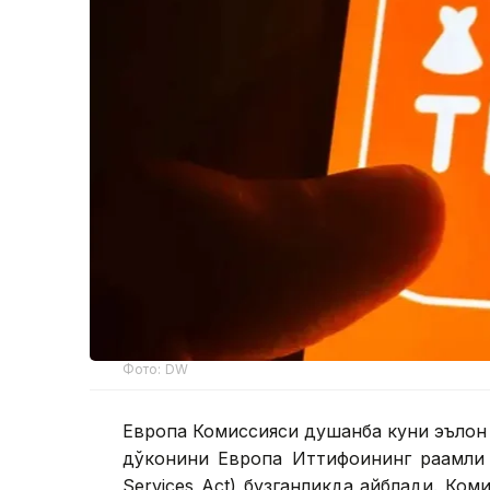
Фото: DW
Европа Комиссияси душанба куни эълон 
дўконини Европа Иттифоқининг рақамли 
Services Act) бузганликда айблади. Ком