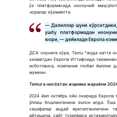
ўз платформасида ноқонуний маҳсулот
чоралар кўрмаяпти.
— Далиллар шуни кўрсатдики,
ушбу платформадан ноқонун
юқори, — дейилади Европа ком
ДСА қонунига кўра, Temu "жуда катта 
хизматдан Европа Иттифоқида тахминан
исботланса, компания глобал йиллик 
мумкин.
Temuга нисбатан жарима жараёни 202
2024 йил октябрь ойи охирида Европа
қўллаш бошланганини эълон қилди. Ўш
саҳифалар қандай яратилганлигини те
айтишича, сайт тузилмаси истеъмолчила