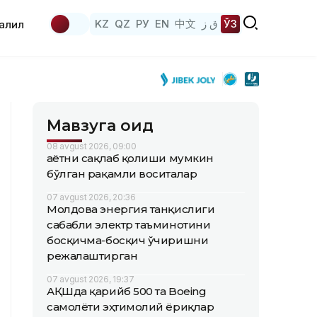
KZ
QZ
РУ
EN
中文
ق ز
ЎЗ
аҳлил
Мавзуга оид
08 avgust 2026, 09:00
Ҳаётни сақлаб қолиши мумкин
бўлган рақамли воситалар
07 avgust 2026, 20:36
Молдова энергия танқислиги
сабабли электр таъминотини
босқичма-босқич ўчиришни
режалаштирган
07 avgust 2026, 19:37
АҚШда қарийб 500 та Boeing
самолёти эҳтимолий ёриқлар