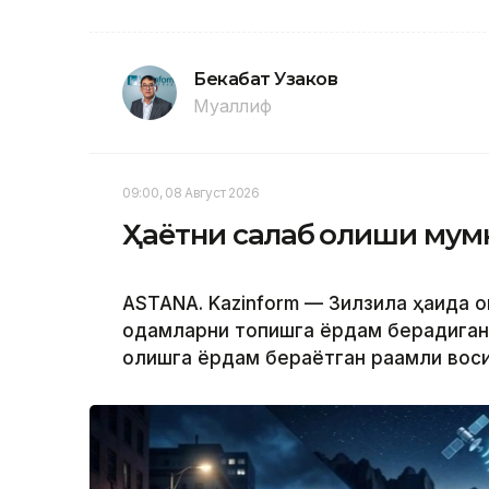
Бекабат Узаков
Муаллиф
09:00, 08 Август 2026
Ҳаётни сақлаб қолиши мум
ASTANA. Kazinform — Зилзила ҳақида 
одамларни топишга ёрдам берадиган т
қолишга ёрдам бераётган рақамли вос