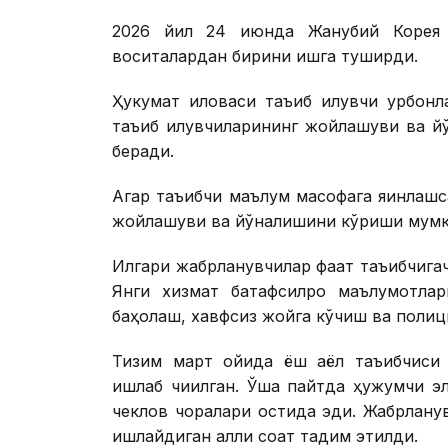
2026 йил 24 июнда Жанубий Корея ш
воситалардан бирини ишга туширди.
Ҳукумат иловаси таъқиб қилувчи қурбон
таъқиб қилувчиларининг жойлашуви ва 
беради.
Агар таъқибчи маълум масофага яқинлаш
жойлашуви ва йўналишини кўриши мумк
Илгари жабрланувчилар фақат таъқибчига
Янги хизмат батафсилроқ маълумотлар
баҳолаш, хавфсиз жойга кўчиш ва полиц
Тизим март ойида ёш аёл таъқибчиси 
ишлаб чиқилган. Ўша пайтда ҳужумчи эл
чеклов чоралари остида эди. Жабрланув
ишлайдиган ақлли соат тақдим этилди.