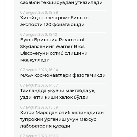
сабабли текширувдан ўтказилади
07 avgust 2026, 18:38
Хитойдан электромобиллар
экспорти 120 фоизга ошди
07 avgust 2026, 18:10
Буюк Британия Paramount
Skydanceнинг Warner Bros.
Discoveryни сотиб олишини
маъқуллади
07 avgust 2026, 16:34
NASA космонавтлари фазога чиқди
07 avgust 2026, 14:37
Таиландда ўқувчи мактабда ўқ
узди: етти киши ҳалок бўлди
07 avgust 2026, 13:39
Хитой Марсдан олиб келинадиган
тупроқни ўрганиш учун махсус
лаборатория қуради
07 avgust 2026, 12:38