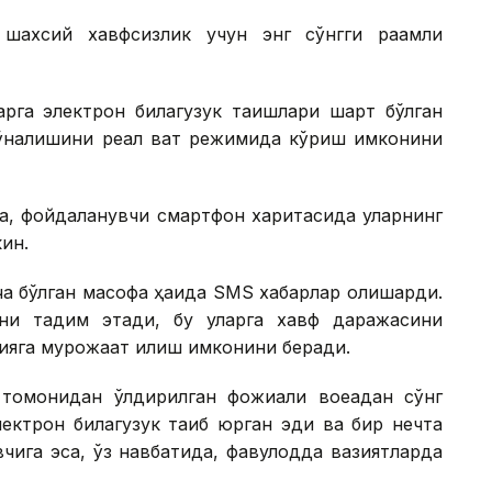
ахсий хавфсизлик учун энг сўнгги рақамли
ларга электрон билагузук тақишлари шарт бўлган
йўналишини реал вақт режимида кўриш имконини
са, фойдаланувчи смартфон харитасида уларнинг
ин.
ча бўлган масофа ҳақида SМS хабарлар олишарди.
ни тақдим этади, бу уларга хавф даражасини
ияга мурожаат қилиш имконини беради.
томонидан ўлдирилган фожиали воқеадан сўнг
ектрон билагузук тақиб юрган эди ва бир нечта
чига эса, ўз навбатида, фавқулодда вазиятларда