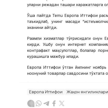
уларни режадан ташқари харажатларга ол
Ўша пайтда Temu Европа Иттифоқи расм
таъкидлаб, унинг мақсади “истеъмолч
эканини айтди.
Рақамли хизматлар тўғрисидаги қонун 
кирди. Ушбу қонун интернет компания
контрафакт маҳсулотлар, болалар порн
курашишга мажбур қилади.
Европа Иттифоқи ўтган йилнинг ноябрь 
ноқонуний товарлар савдосини тўхтата 
Европа Иттифоқи
Жаҳон янгиликлар