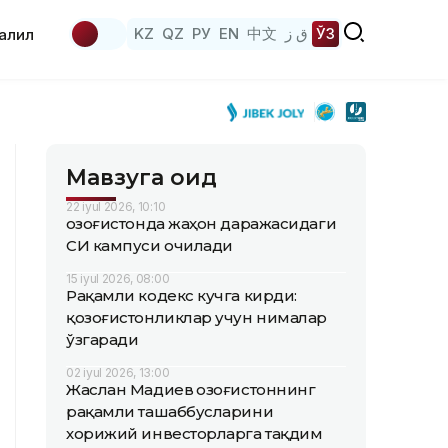
KZ
QZ
РУ
EN
中文
ق ز
ЎЗ
аҳлил
Мавзуга оид
22 iyul 2026, 10:10
Қозоғистонда жаҳон даражасидаги
СИ кампуси очилади
15 iyul 2026, 08:00
Рақамли кодекс кучга кирди:
қозоғистонликлар учун нималар
ўзгаради
02 iyul 2026, 13:00
Жаслан Мадиев Қозоғистоннинг
рақамли ташаббусларини
хорижий инвесторларга тақдим