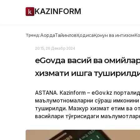
KAZINFORM
Ақорда
Тайинлов
Ҳодиса
Қонун ва интизом
Ко
Тренд:
20:15, 26 Декабр 2024
eGovда васий ва ҳомийл
хизмати ишга туширилд
ASTANА. Кazinform – eGov.kz порталид
маълумотномаларни сўраш имконини 
туширилди. Мазкур хизмат етим ва о
васийлари тўғрисидаги маълумотлар