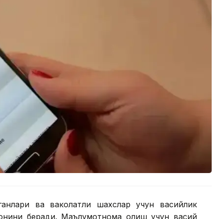
ганлари ва ваколатли шахслар учун васийлик
конини беради. Маълумотнома олиш учун васий