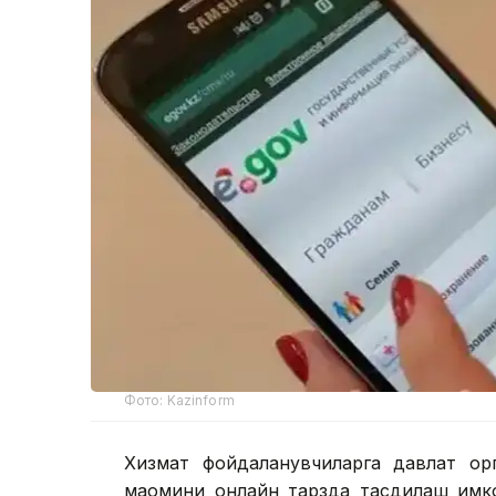
Фото: Kazinform
Хизмат фойдаланувчиларга давлат ор
мақомини онлайн тарзда тасдиқлаш им