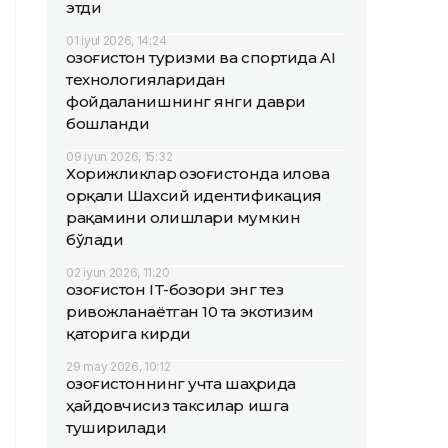
этди
01 iyul 2026, 14:24
Қозоғистон туризми ва спортида AI
технологияларидан
фойдаланишнинг янги даври
бошланди
09 iyun 2026, 15:32
Хорижликлар Қозоғистонда илова
орқали Шахсий идентификация
рақамини олишлари мумкин
бўлади
02 iyun 2026, 11:20
Қозоғистон IT-бозори энг тез
ривожланаётган 10 та экотизим
қаторига кирди
29 may 2026, 10:12
Қозоғистоннинг учта шаҳрида
ҳайдовчисиз таксилар ишга
туширилади