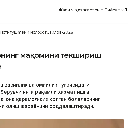
Жаҳон
Қозоғистон
Сиёсат
Т
нституциявий ислоҳот
Сайлов-2026
арнинг мақомини текшириш
и
а васийлик ва ҳомийлик тўғрисидаги
берувчи янги рақамли хизмат ишга
та-она қарамоғисиз қолган болаларнинг
ни олиш жараёнини соддалаштиради.