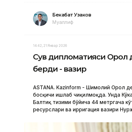
Бекабат Узаков
Муаллиф
14:42, 21 Январ 2026
Сув дипломатияси Орол 
берди - вазир
ASTANA. Kazinform - Шимолий Орол де
босқичи ишлаб чиқилмоқда. Унда Кўка
Балтиқ тизими бўйича 44 метргача кўт
ресурслари ва ирригация вазири Нур