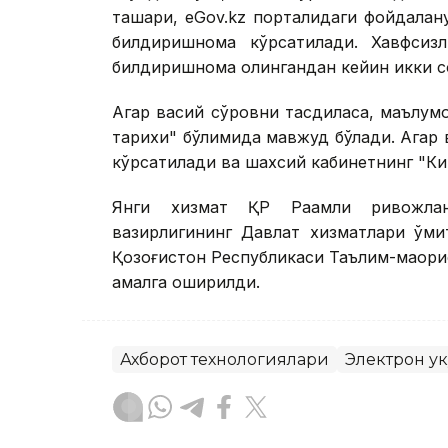
ташқари, eGov.kz порталидаги фойдала
билдиришнома кўрсатилади. Хавфсиз
билдиришнома олингандан кейин икки с
Агар васий сўровни тасдиқласа, маълу
тарихи" бўлимида мавжуд бўлади. Агар 
кўрсатилади ва шахсий кабинетнинг "Ки
Янги хизмат ҚР Рақамли ривожла
вазирлигининг Давлат хизматлари қўм
Қозоғистон Республикаси Таълим-маори
амалга оширилди.
Ахборот технологиялари
Электрон ҳу