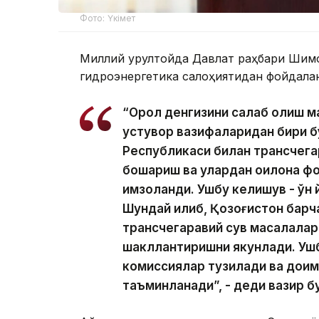
Фото: Үкімет
Миллий қурултойда Давлат раҳбари Шимол
гидроэнергетика салоҳиятидан фойдала
“Орол денгизини сақлаб қолиш 
устувор вазифаларидан бири бў
Республикаси билан трансчега
бошқариш ва улардан оқилона 
имзоланди. Ушбу келишув - ўн
Шундай қилиб, Қозоғистон барч
трансчегаравий сув масалалари 
шакллантиришни якунлади. Ушбу
комиссиялар тузилади ва дои
таъминланади”, - деди вазир б