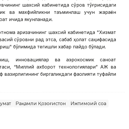
нувчининг шахсий кабинетида сўров тўғрисидаги
лик ва махфийликни таъминлаш учун жараён
оат ичида якунланади.
мотнома аризачининг шахсий кабинетида "Хизмат
васий сўровни рад этса, сабаб ҳолат саҳифасида
риш" бўлимида тегишли хабар пайдо бўлади.
ниш, инновациялар ва аэрокосмик саноат
итаси, “Миллий ахборот технологиялари” АЖ ва
ф вазирлигининг биргаликдаги фаолияти туфайли
кумат
Рақамли Қозоғистон
Ижтимоий соҳа