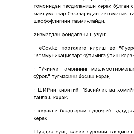
томонидан тасдиқланиши керак бўлган 
маълумотлар базаларидан автоматик та
шаффофлигини таъминлайди.
Хизматдан фойдаланиш учун:
- eGov.kz порталига кириш ва “Фуқар
“Коммуникациялар” бўлимига ўтиш керак
- "Учинчи томоннинг маълумотномала
сўров" тугмасини босиш керак;
- ШИРни киритиб, “Васийлик ва ҳомий
танлаш керак;
- керакли бандларни тўлдириб, ҳудуд
керак.
Шундан сўнг, васий сўровни тасдиқлаш