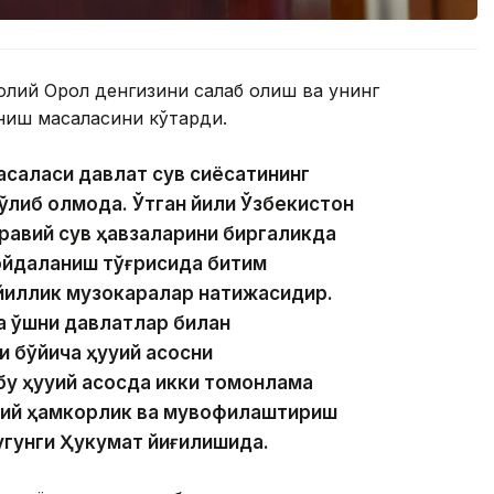
ий Орол денгизини сақлаб қолиш ва унинг
ниш масаласини кўтарди.
масаласи давлат сув сиёсатининг
либ қолмоқда. Ўтган йили Ўзбекистон
равий сув ҳавзаларини биргаликда
фойдаланиш тўғрисида битим
 йиллик музокаралар натижасидир.
а қўшни давлатлар билан
бўйича ҳуқуқий асосни
 ҳуқуқий асосда икки томонлама
мий ҳамкорлик ва мувофиқлаштириш
угунги Ҳукумат йиғилишида.