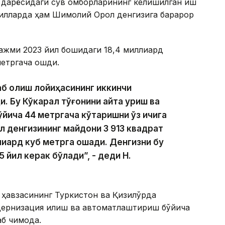
 дарёсидаги сув омборларининг келишилган иш
илларда ҳам Шимолий Орол денгизига барқарор
жми 2023 йил бошидаги 18,4 миллиард
етргача ошди.
б қолиш лойиҳасининг иккинчи
. Бу Кўкарал тўғонини қайта қуриш ва
бўйича 44 метргача кўтаришни ўз ичига
 денгизининг майдони 3 913 квадрат
лиард куб метрга ошади. Денгизни бу
 йил керак бўлади”, - деди Н.
 ҳавзасининг Туркистон ва Қизилўрда
ернизация қилиш ва автоматлаштириш бўйича
 чиқмоқда.