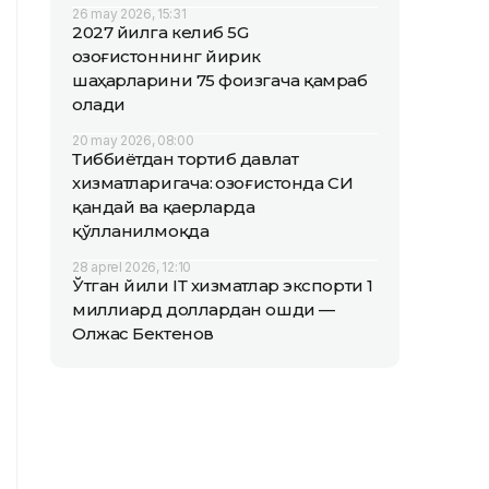
26 may 2026, 15:31
2027 йилга келиб 5G
Қозоғистоннинг йирик
шаҳарларини 75 фоизгача қамраб
олади
20 may 2026, 08:00
Тиббиётдан тортиб давлат
хизматларигача: Қозоғистонда СИ
қандай ва қаерларда
қўлланилмоқда
28 aprel 2026, 12:10
Ўтган йили IТ хизматлар экспорти 1
миллиард доллардан ошди —
Олжас Бектенов