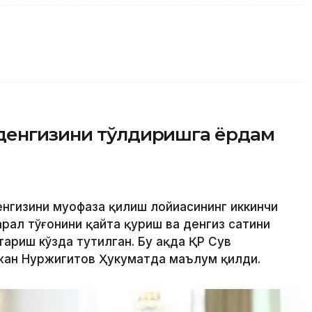
денгизини тўлдиришга ёрдам
нгизини муҳофаза қилиш лойиҳасининг иккинчи
рал тўғонини қайта қуриш ва денгиз сатҳини
ариш кўзда тутилган. Бу ҳақда ҚР Сув
жан Нуржигитов Ҳукуматда маълум қилди.