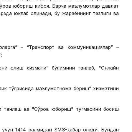
сўров юбориш кифоя. Барча маълумотлар давлат
рзда юклаб олинади, бу жараённинг тезлиги ва
оларга” – “Транспорт ва коммуникациялар” –
;
рни олиш хизмати" бўлимини танлаб, "Онлайн
лик тўғрисида маълумотнома бериш” хизматини
ни танлаш ва "Сўров юбориш" тугмасини босиш
 учун 1414 рақамидан SМS-хабар олади. Бундан