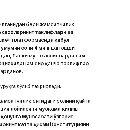
тилганидан бери жамоатчилик
уқароларнинг таклифлари ва
нішке» платформасида қабул
 умумий сони 4 мингдан ошди.
ан, балки мутахассислардан ҳам
циясидан ҳам бир қанча таклифлар
арданов.
гуруҳга бўлиб таърифлади.
жамоатчилик онгидаги ролини қайта
ция лойиҳасини муҳокама қилиш
қонунга муносабати ўзгариб
арнинг катта қисми Конституцияни