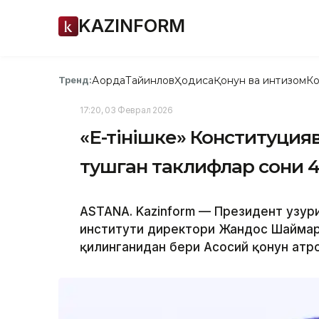
KAZINFORM
Ақорда
Тайинлов
Ҳодиса
Қонун ва интизом
Ко
Тренд:
17:20, 03 Феврал 2026
«Е-Өтінішке» Конституци
тушган таклифлар сони 
ASTANA. Kazinform — Президент ҳузу
институти директори Жандос Шаймард
қилинганидан бери Асосий қонун атр