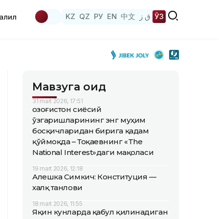
KZ
QZ
РУ
EN
中文
ق ز
ЎЗ
аҳлил
Мавзуга оид
31 mart 2026, 17:51
Қозоғистон сиёсий
ўзгаришларининг энг муҳим
босқичларидан бирига қадам
қўймоқда – Тоқаевнинг «The
National Interest»даги мақоласи
19 mart 2026, 12:18
Алешка Симкич: Конституция —
халқ танлови
18 mart 2026, 11:55
Яқин кунларда қабул қилинадиган