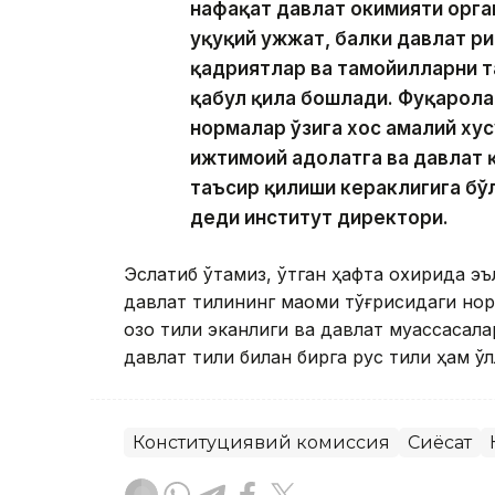
нафақат давлат ҳокимияти орг
ҳуқуқий ҳужжат, балки давлат 
қадриятлар ва тамойилларни т
қабул қила бошлади. Фуқарол
нормалар ўзига хос амалий хусу
ижтимоий адолатга ва давлат 
таъсир қилиши кераклигига бўл
деди институт директори.
Эслатиб ўтамиз, ўтган ҳафта охирида эъ
давлат тилининг мақоми тўғрисидаги нор
қозоқ тили эканлиги ва давлат муассаса
давлат тили билан бирга рус тили ҳам қў
Конституциявий комиссия
Сиёсат