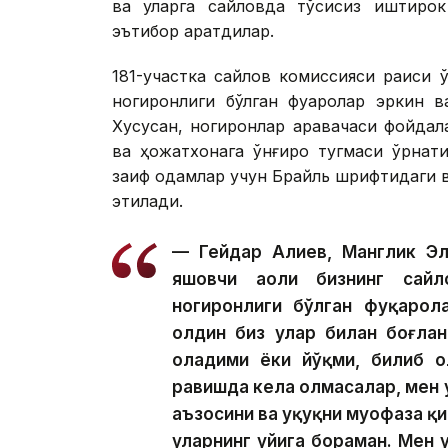
ва уларга сайловда тўсиқсиз иштиро
эътибор қаратдилар.
181-участка сайлов комиссияси раиси 
ногиронлиги бўлган фуқаролар эркин в
Хусусан, ногиронлар аравачаси фойда
ва ҳожатхонага қўнғироқ тугмаси ўрнат
заиф одамлар учун Брайль шрифтидаги ва
этилади.
— Гейдар Алиев, Манглик Эл
яшовчи аҳоли бизнинг сайл
ногиронлиги бўлган фуқарол
олдин биз улар билан боғла
оладими ёки йўқми, билиб о
равишда кела олмасалар, мен 
аъзосини ва ҳуқуқни муҳофаза қ
уларнинг уйига бораман. Мен 