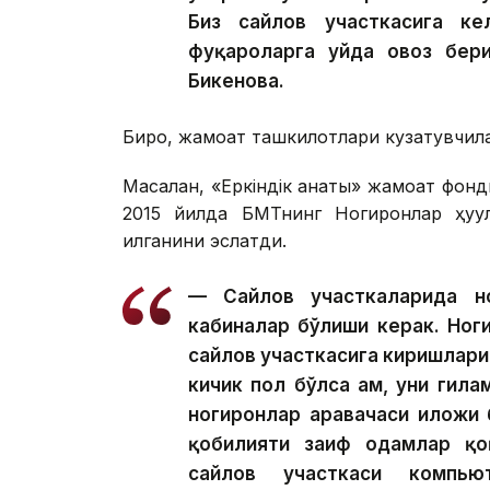
Биз сайлов участкасига ке
фуқароларга уйда овоз бер
Бикенова.
Бироқ, жамоат ташкилотлари кузатувчил
Масалан, «Еркіндік қанаты» жамоат фо
2015 йилда БМТнинг Ногиронлар ҳуқуқ
қилганини эслатди.
— Сайлов участкаларида но
кабиналар бўлиши керак. Ног
сайлов участкасига киришлари
кичик пол бўлса ҳам, уни гил
ногиронлар аравачаси иложи 
қобилияти заиф одамлар қоқ
сайлов участкаси компью