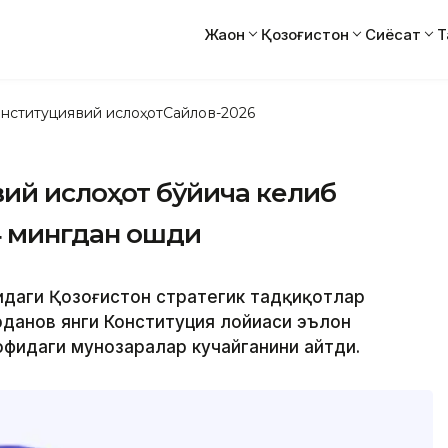
Жаҳон
Қозоғистон
Сиёсат
Т
нституциявий ислоҳот
Сайлов-2026
явий ислоҳот бўйича келиб
4 мингдан ошди
ридаги Қозоғистон стратегик тадқиқотлар
анов янги Конституция лойиҳаси эълон
офидаги мунозаралар кучайганини айтди.