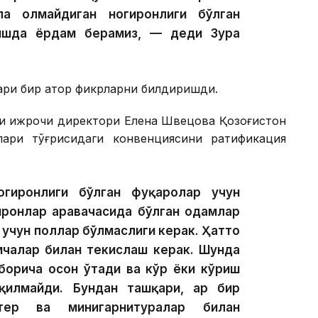
ла олмайдиган ногиронлиги бўлган
ишда ёрдам берамиз, — деди Зуҳра
ари бир қатор фикрларни билдиришди.
нди ижрочи директори Елена Швецова Қозоғистон
лари тўғрисидаги конвенциясини ратификация
гиронлиги бўлган фуқаролар учун
иронлар аравачасида бўлган одамлар
 учун поллар бўлмаслиги керак. Ҳатто
амчалар билан текислаш керак. Шунда
борича осон ўтади ва кўр ёки кўриш
илмайди. Бундан ташқари, ҳар бир
тер ва минигарнитуралар билан