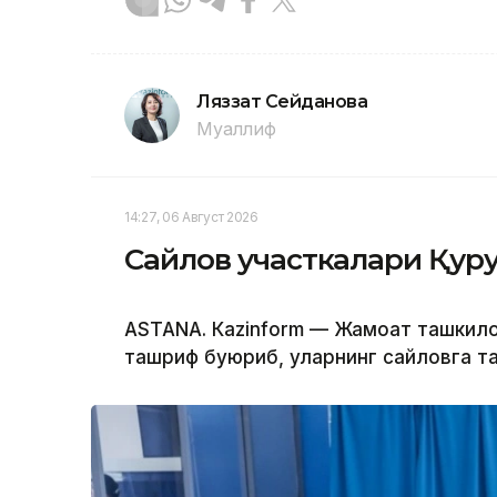
Ляззат Сейданова
Муаллиф
14:27, 06 Август 2026
Сайлов участкалари Қур
ASTANА. Кazinform — Жамоат ташкило
ташриф буюриб, уларнинг сайловга т