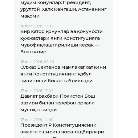
муҳим қонунлар: Президент,
Қурултой, Халқ Кенгаши, Астананинг
мақоми
18 mart 2026, 10:07
Бир қатор қонунлар ва қонуности
ҳужжатлари янги Конституцияга
мувофиқлаштирилиши керак —
Бош вазир
18 mart 2026, 09:26
Олжас Бектенов мамлакат халқини
янги Конституциянинг қабул
қилиниши билан табриклади
17 mart 2026, 17:02
Давлат раҳбари Покистон Бош
вазири билан телефон орқали
мулоқот қилди
17 mart 2026, 14:40
Президент ҚР Конституциясини
амалга ошириш чора-тадбирлари