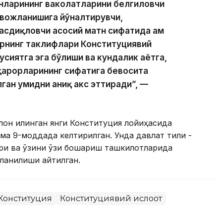
анларининг ваколатларини белгиловчи
ривожланишига йўналтирувчи,
асдиқловчи асосий матн сифатида ҳам
арнинг таклифлари Конституциявий
сиятга эга бўлиши ва кундалик ҳаётга,
қарорларининг сифатига бевосита
ган умидни аниқ акс эттиради”, —
лон қилинган янги Конституция лойиҳасида
ма 9-моддада келтирилган. Унда давлат тили -
лари ва ўзини ўзи бошқариш ташкилотларида
лланилиши айтилган.
Конституция
Конституциявий ислоҳот