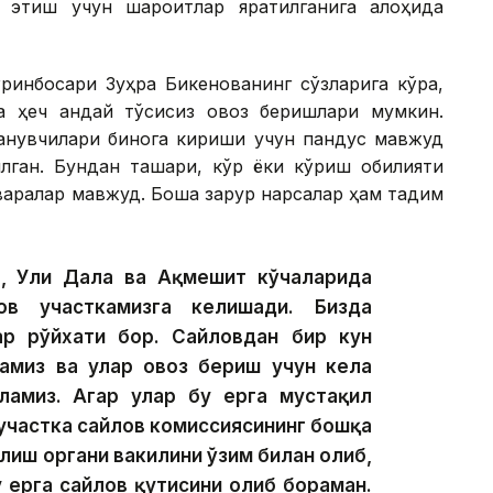
к этиш учун шароитлар яратилганига алоҳида
ўринбосари Зуҳра Бикенованинг сўзларига кўра,
а ҳеч қандай тўсиқсиз овоз беришлари мумкин.
ланувчилари бинога кириши учун пандус мавжуд
илган. Бундан ташқари, кўр ёки кўриш қобилияти
рақлар мавжуд. Бошқа зарур нарсалар ҳам тақдим
, Ули Дала ва Ақмешит кўчаларида
ов участкамизга келишади. Бизда
ар рўйхати бор. Сайловдан бир кун
намиз ва улар овоз бериш учун кела
ламиз. Агар улар бу ерга мустақил
участка сайлов комиссиясининг бошқа
илиш органи вакилини ўзим билан олиб,
у ерга сайлов қутисини олиб бораман.