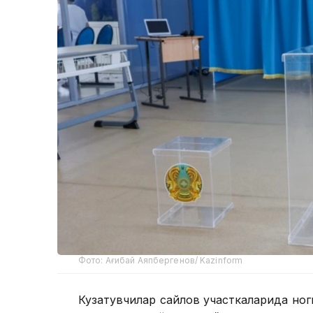
Фото: Ағибай Аяпбергенов/ Kazinform
Кузатувчилар сайлов участкаларида ногир