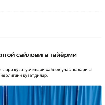
ултой сайловига тайёрми
тлари кузатувчилари сайлов участкаларига
айёрлигини кузатдилар.