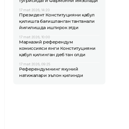
тўғрисидаги Фармонни имзолади
17 mart 2026, 14:20
Президент Конституцияни қабул
қилишга бағишланган тантанали
йиғилишда иштирок этди
17 mart 2026, 10:00
Марказий референдум
комиссияси янги Конституцияни
қабул қилинган деб тан олди
17 mart 2026, 09:25
Референдумнинг якуний
натижалари эълон қилинди