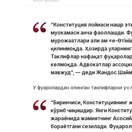
Фото: eOtinish
“Конституция лойиҳаси нашр э
муҳокамаси анча фаоллашди. Ф
мурожаатлари ҳали ҳам «е-Өті
қилинмоқда. Ҳозирда уларнинг
Таклифлар нафақат фуқаролард
келмоқда. Адвокатлар ассоциа
мавжуд”, — деди Жандос Шайм
У фуқаролардан олинган таклифларни уч 
“Биринчиси, Конституциянинг 
кўриб чиқишдир. Янги Конститу
жараёнида жамиятнинг Асосий 
бораётгани сезилади. Фуқарол