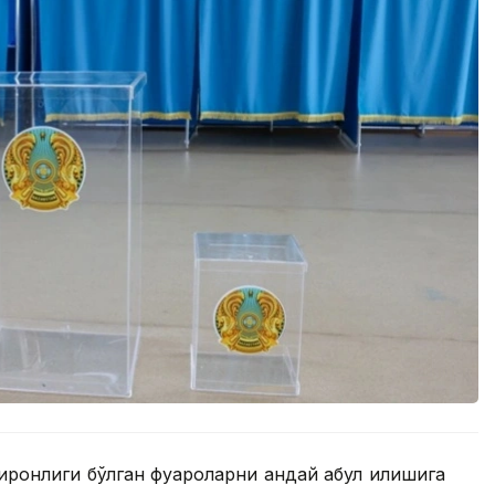
онлиги бўлган фуқароларни қандай қабул қилишига