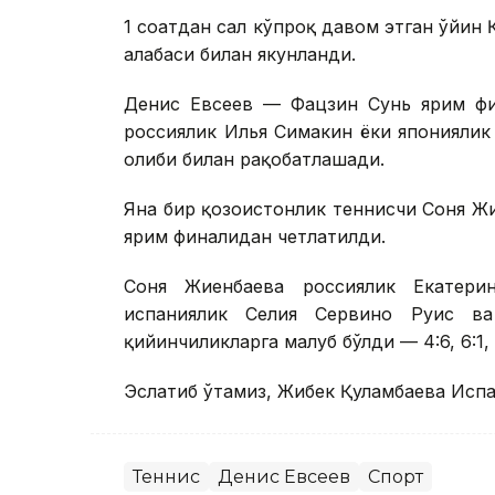
1 соатдан сал кўпроқ давом этган ўйин 
ғалабаси билан якунланди.
Денис Евсеев — Фацзин Сунь ярим фи
россиялик Илья Симакин ёки японияли
ғолиби билан рақобатлашади.
Яна бир қозоғистонлик теннисчи Соня Ж
ярим финалидан четлатилди.
Соня Жиенбаева россиялик Екатери
испаниялик Селия Сервино Руис в
қийинчиликларга мағлуб бўлди — 4:6, 6:1, 9
Эслатиб ўтамиз, Жибек Қуламбаева Исп
Теннис
Денис Евсеев
Спорт