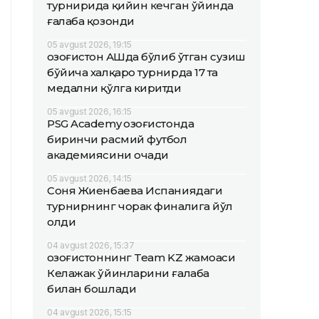
турнирида қийин кечган ўйинда
ғалаба қозонди
05 avgust 2026, 19:15
Қозоғистон АҚШда бўлиб ўтган сузиш
бўйича халқаро турнирда 17 та
медални қўлга киритди
05 avgust 2026, 16:15
PSG Academy Қозоғистонда
биринчи расмий футбол
академиясини очади
05 avgust 2026, 14:15
Соня Жиенбаева Испаниядаги
турнирнинг чорак финалига йўл
олди
04 avgust 2026, 15:37
Қозоғистоннинг Team KZ жамоаси
Келажак ўйинларини ғалаба
билан бошлади
04 avgust 2026, 15:15