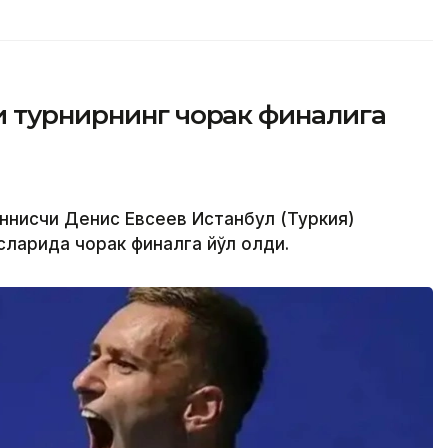
и турнирнинг чорак финалига
еннисчи Денис Евсеев Истанбул (Туркия)
ларида чорак финалга йўл олди.