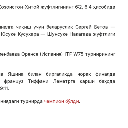
Қозоғистон-Хитой жуфтлигининг 6:2, 6:4 ҳисобида
налга чиқиш учун беларуслик Сергей Бетов —
к Юсуке Кусухара — Шунсуке Накагава жуфтлиги
иенбаева Оренсе (Испания) ITF W75 турнирининг
на Яшина билан биргаликда чорак финалда
а француз Тиффани Леметрга қарши баҳсда
:11.
аниядаги турнирда
чемпион бўлди
.