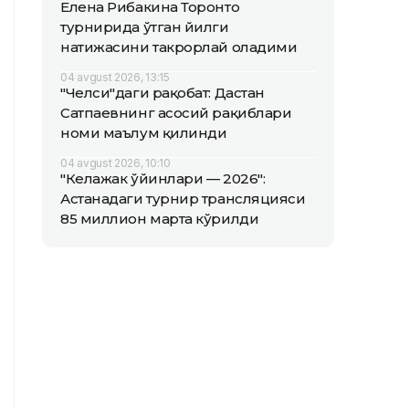
Елена Рибакина Торонто
турнирида ўтган йилги
натижасини такрорлай оладими
04 avgust 2026, 13:15
"Челси"даги рақобат: Дастан
Сатпаевнинг асосий рақиблари
номи маълум қилинди
04 avgust 2026, 10:10
"Келажак ўйинлари — 2026":
Астанадаги турнир трансляцияси
85 миллион марта кўрилди