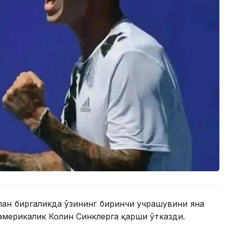
лан биргаликда ўзининг биринчи учрашувини яна
америкалик Колин Синклерга қарши ўтказди.