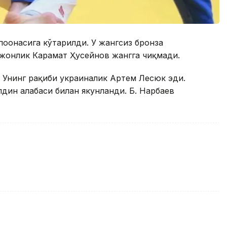
ғонасига кўтарилди. У жангсиз бронза
йжонлик Карамат Ҳусейнов жангга чиқмади.
 Унинг рақиби украиналик Артем Лесюк эди.
ин ғалабаси билан якунланди. Б. Нарбаев