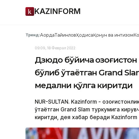
KAZINFORM
Ақорда
Тайинлов
Ҳодиса
Қонун ва интизом
Ко
Тренд:
09:09, 18 Феврал 2022
Дзюдо бўйича Қозоғисто
бўлиб ўтаётган Grand Sl
медални қўлга киритди
NUR-SULTAN. Kazinform - Қозоғистонл
ўтаётган Grand Slam туркумига кирув
киритди, дея хабар беради Kazinform 