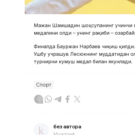
Мағжан Шамшадин шоҳсупанинг учинчи по
медалини олди – унинг рақиби – озарба
Финалда Бауржан Нарбаев чиқиш қилди.
Ушбу учрашув Лесюкнинг муддатидан олд
турнирни кумуш медал билан якунлади.
Спорт
без автора
Муаллиф