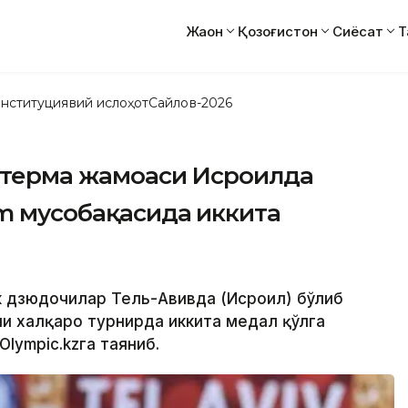
Жаҳон
Қозоғистон
Сиёсат
Т
нституциявий ислоҳот
Сайлов-2026
н терма жамоаси Исроилда
am мусобақасида иккита
ик дзюдочилар Тель-Авивда (Исроил) бўлиб
чи халқаро турнирда иккита медал қўлга
Оlympic.kzга таяниб.