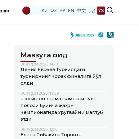
KZ
QZ
РУ
EN
中文
ق ز
ЎЗ
аҳлил
Мавзуга оид
06 avgust 2026, 14:10
Денис Евсеев Туркиядаги
турнирнинг чорак финалига йўл
олди
06 avgust 2026, 13:39
Қозоғистон терма жамоаси сув
полоси бўйича жаҳон
чемпионатида Уругвайни мағлуб
этди
06 avgust 2026, 12:10
Елена Рибакина Торонто