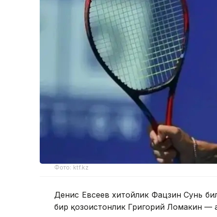
Фото: ktf.kz
Денис Евсеев хитойлик Фацзин Сунь би
бир қозоғистонлик Григорий Ломакин — 