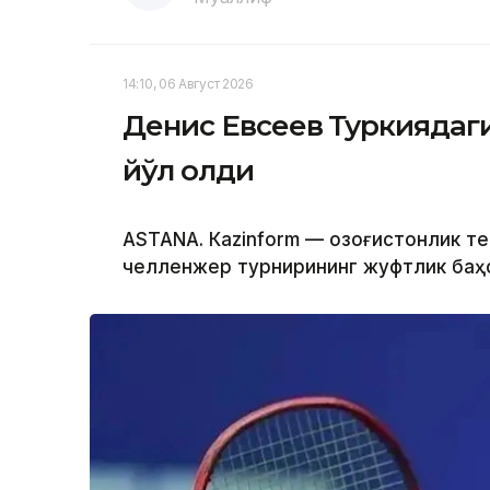
14:10, 06 Август 2026
Денис Евсеев Туркиядаг
йўл олди
ASTANА. Кazinform — Қозоғистонлик т
челленжер турнирининг жуфтлик баҳс