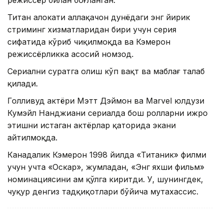
режиссёр билан боғланган.
Титан ҳалокати аллақачон дунёдаги энг йирик
стриминг хизматларидан бири учун серия
сифатида кўриб чиқилмоқда ва Кэмерон
режиссёрликка асосий номзод.
Сериални суратга олиш кўп вақт ва маблағ талаб
қилади.
Голливуд актёри Мэтт Дэймон ва Marvel юлдузи
Кумэйл Нанджиани сериалда бош ролларни ижро
этишни истаган актёрлар қаторида экани
айтилмоқда.
Канадалик Кэмерон 1998 йилда «Титаник» филми
учун учта «Оскар», жумладан, «Энг яхши фильм»
номинациясини ҳам қўлга киритди. У, шунингдек,
чуқур денгиз тадқиқотлари бўйича мутахассис.