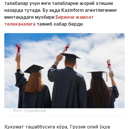
талабалар учун янги талабларни жорий этишни
назарда тутади. Бу ҳақда Kazinform агентлигининг
минтақадаги мухбири
Биринчи жамоат
телеканалига
таяниб хабар берди.
Фото: Грузинформ
Ҳукумат ташаббусига кўра, Грузия олий ўқув