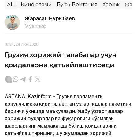
АҚШ
Кино олами
Буюк Британия
Хориж
Жаҳо
Жарасқан Нұрыбаев
Муаллиф
18:34, 24 Июн 2026
Грузия хорижий талабалар учун
қоидаларни қатъийлаштиради
ASTANA. Kazinform - Грузия парламенти
қонунчиликка киритилаётган ўзгартишлар пакетини
биринчи ўқишда маъқуллади. Ушбу ўзгартишлар
хорижий фуқаролар ва фуқаролиги бўлмаган
шахсларнинг мамлакатда бўлиш қоидаларини
қатъийлаштиришни, шу жумладан хорижий