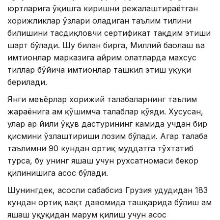
юртларига ўқишга киришни режалаштираётган
хорижликлар ўзлари оладиган таълим тилини
билишини тасдиқловчи сертификат тақдим этиши
шарт бўлади. Шу билан бирга, Миллий баҳолаш ва
имтиҳонлар марказига айрим ҳолатларда махсус
тиллар бўйича имтиҳонлар ташкил этиш ҳуқуқи
берилади.
Янги меъёрлар хорижий талабаларнинг таълим
жараёнига ҳам қўшимча талаблар қўяди. Хусусан,
улар ҳар йили ўқув дастурининг камида учдан бир
қисмини ўзлаштириши лозим бўлади. Агар талаба
таълимни 90 кундан ортиқ муддатга тўхтатиб
турса, бу унинг яшаш учун рухсатномаси бекор
қилинишига асос бўлади.
Шунингдек, асосли сабабсиз Грузия ҳудудидан 183
кундан ортиқ вақт давомида ташқарида бўлиш ҳам
яшаш ҳуқуқидан маҳрум қилиш учун асос