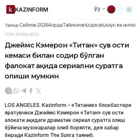
KAZINFORM
ЎЗ
Сайлов-2026
Ақорда
Тайинлов
Ҳодиса
Қонун ва интизо
Тренд:
21:49, 14 Июл 2023
Джеймс Кэмерон «Титан» сув ости
кемаси билан содир бўлган
фалокат ҳақида сериални суратга
олиши мумкин
LOS ANGELES. Kazinform – «Титаник» блокбастери
яратувчиси Джеймс Кэмерон «Титан» сув ости
ҳалокати ҳақидаги драматик сериал суратга олиш
бўйича музокаралар олиб боряпти, дея хабар
беради Kazinform The Sunга таяниб.