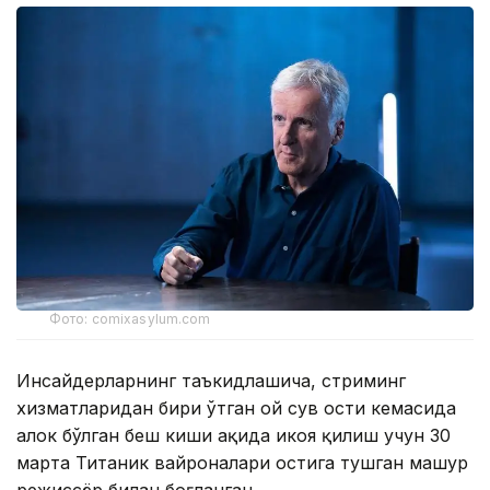
Фото: comixasylum.com
Инсайдерларнинг таъкидлашича, стриминг
хизматларидан бири ўтган ой сув ости кемасида
ҳалок бўлган беш киши ҳақида ҳикоя қилиш учун 30
марта Титаник вайроналари остига тушган машҳур