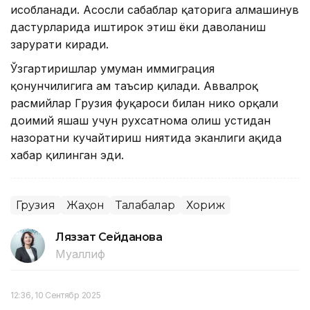
ҳисобланади. Асосли сабаблар қаторига алмашинув
дастурларида иштирок этиш ёки даволаниш
зарурати киради.
Ўзгартиришлар умуман иммиграция
қонунчилигига ҳам таъсир қилади. Аввалроқ
расмийлар Грузия фуқароси билан никоҳ орқали
доимий яшаш учун рухсатнома олиш устидан
назоратни кучайтириш ниятида эканлиги ҳақида
хабар қилинган эди.
Грузия
Жаҳон
Талабалар
Хориж
Ляззат Сейданова
Муаллиф
12:36, 10 Сентябр 2025