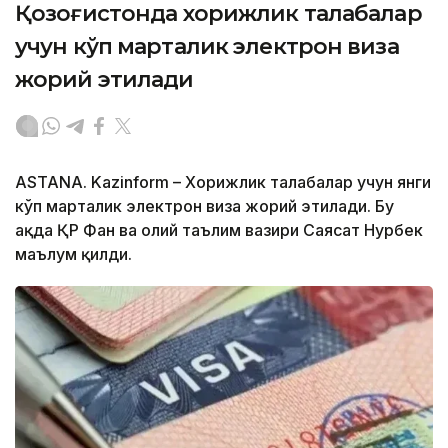
Қозоғистонда хорижлик талабалар
учун кўп марталик электрон виза
жорий этилади
ASTANA. Kazinform – Хорижлик талабалар учун янги
кўп марталик электрон виза жорий этилади. Бу
ҳақда ҚР Фан ва олий таълим вазири Саясат Нурбек
маълум қилди.