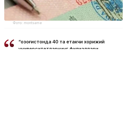
Фото: montsame
“Қозоғистонда 40 та етакчи хорижий
университетларнинг филиаллари
очилмоқда. Бугунги кунда
мамлакатимизда 31 минг 500 нафар
хорижлик талаба таҳсил олмоқда – бу
тарихий рекорддир. 2029 йилга бориб бу
сонни 150 мингга етказиш мақсад
қилинган. Бунинг учун хорижлик
талабалар, шунингдек, олимлар,
профессорлар, мутахассисларга виза
бериш тартибини қайта кўриб чиқишимиз
керак. Хорижлик талабалар учун кўп
марталик электрон виза масаласи кўриб